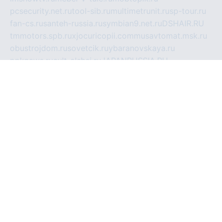
pcsecurity.net.ru
tool-sib.ru
multimetrunit.ru
sp-tour.ru
fan-cs.ru
santeh-russia.ru
symbian9.net.ru
DSHAIR.RU
tmmotors.spb.ru
xjocuricopii.com
musavtomat.msk.ru
obustrojdom.ru
sovetcik.ru
ybaranovskaya.ru
ppknews.ru
cult-alshei.ru
JAPANRUSSIA.RU
proekciyamebel.ru
imper-finans.ru
rim.org.ru
glamourai.ru
brassminus.ru
zabor-pro.ru
ftn.pp.ru
dorogoe58.ru
laimengpacker.ru
kuzova-zapchasti.ru
sageerp.ru
taxodrom.ru
dsrazvitie.ru
hardcity.net.ru
ratinghomegames.ru
topservice25.ru
gubernyan.ru
gtglasslined.ru
ii4.ru
tssport.spb.ru
andorra24.com
blackwallstreet.ru
oboimos.ru
optim-doors.com.ru
ikuch.ru
nycr.org.ru
npa21.ru
vremya-ch.spb.ru
desert000.ru
ivtorgi.ru
ifiori.ru
catalog-statei.ru
dcv.org.ru
spetsmaster174.ru
ipkameryhiseeu.ru
dum26.ru
ruspol.spb.ru
fr-opendp.ru
kam-solnyshko.ru
cheyenne-arapaho.ru
sevzapmetal.spb.ru
ted-lapidus.spb.ru
parasite-eliminator.ru