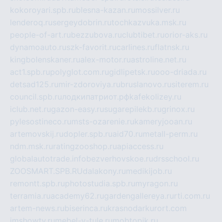
kokoroyari.spb.ru
blesna-kazan.ru
mossilver.ru
lenderoq.ru
sergeydobrin.ru
tochkazvuka.msk.ru
people-of-art.ru
bezzubova.ru
clubtibet.ru
orior-aks.ru
dynamoauto.ru
szk-favorit.ru
carlines.ru
flatnsk.ru
kingbolenskaner.ru
alex-motor.ru
astroline.net.ru
act1.spb.ru
polyglot.com.ru
gidlipetsk.ru
ooo-driada.ru
detsad125.ru
mir-zdoroviya.ru
bruslanovo.ru
siterem.ru
council.spb.ru
лодкипатриот.рф
kafekolizey.ru
iclub.net.ru
gazon-easy.ru
sugarepilekb.ru
grinox.ru
pylesostineco.ru
msts-ozarenie.ru
kameryjooan.ru
artemovskij.ru
dopler.spb.ru
aid70.ru
metall-perm.ru
ndm.msk.ru
ratingzooshop.ru
apiaccess.ru
globalautotrade.info
bezverhovskoe.ru
drsschool.ru
ZOOSMART.SPB.RU
dalakony.ru
medikijob.ru
remontt.spb.ru
photostudia.spb.ru
myragon.ru
terramia.ru
academy62.ru
gardengallereya.ru
rti.com.ru
artem-news.ru
biserinca.ru
krasnodarkurort.com
imshowtv.ru
mebel-v-tule.ru
mobtopik.ru