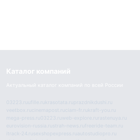
Каталог компаний
Актуальный каталог компаний по всей России
03223.ru
ufille.ru
krasotata.ru
prazdnikdushi.ru
veetbox.ru
cinemapost.ru
ciam-fr.ru
kraft-you.ru
mega-press.ru
03223.ru
web-explore.ru
rastenuya.ru
eurovision-russia.ru
strah-news.ru
freeride-team.ru
itrack-24.ru
sexshopexpress.ru
autostudiopro.ru