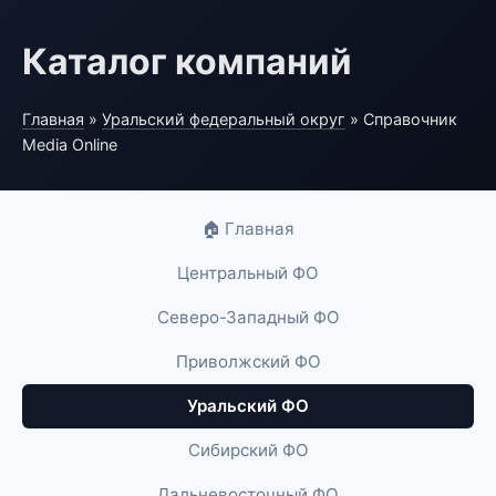
Каталог компаний
Главная
»
Уральский федеральный округ
» Справочник
Media Online
🏠 Главная
Центральный ФО
Северо-Западный ФО
Приволжский ФО
Уральский ФО
Сибирский ФО
Дальневосточный ФО