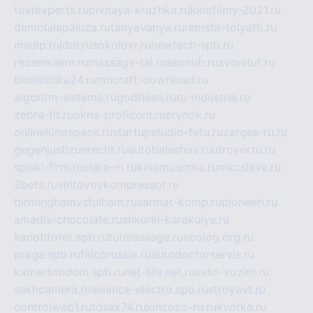
textexperts.ru
pivnaya-kruzhka.ru
kinofilmy-2021.ru
demolalapaluza.ru
tanyavanya.ru
remstir-tolyatti.ru
msdip.ru
jdol.ru
sokolovr.ru
newtech-spb.ru
rezemkleim.ru
massage-tai.ru
seonub.ru
zvonitut.ru
biolisichka24.ru
mncraft-download.ru
algoritm-sistema.ru
godflesh.ru
ru-industria.ru
zebra-tlt.ru
okna-proficom.ru
erynok.ru
onlinekinospace.ru
startupstudio-fefu.ru
zarges-ru.ru
gegenjustizunrecht.ru
autobalashov.ru
utrovortu.ru
spiski-firm.ru
elara-m.ru
kinomusorka.ru
mkcslava.ru
2bets.ru
vintovoykompressor.ru
birminghamvsfulham.ru
sarmat-komp.ru
pioneeri.ru
amadis-chocolate.ru
shkurki-karakulya.ru
kanotiforet.spb.ru
tutmassage.ru
ecolog.org.ru
praga.spb.ru
falcorussia.ru
autodoctorservis.ru
kamertondom.spb.ru
net-life.net.ru
avto-vozim.ru
sakhcamera.ru
alliance-electro.spb.ru
stroyavt.ru
controlweb1.ru
tdsak74.ru
kinzozo-ru.ru
kvotka.ru