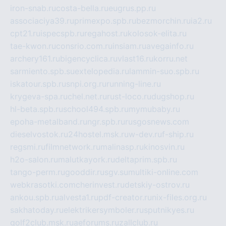
iron-snab.ru
costa-bella.ru
eugrus.pp.ru
associaciya39.ru
primexpo.spb.ru
bezmorchin.ru
ia2.ru
cpt21.ru
ispecspb.ru
regahost.ru
kolosok-elita.ru
tae-kwon.ru
consrio.com.ru
insiam.ru
avegainfo.ru
archery161.ru
bigencyclica.ru
vlast16.ru
korru.net
sarmiento.spb.su
extelopedia.ru
lammin-suo.spb.ru
iskatour.spb.ru
snpi.org.ru
running-line.ru
krygeva-spa.ru
chel.net.ru
rust-loco.ru
dugshop.ru
hl-beta.spb.ru
school494.spb.ru
mymubaby.ru
epoha-metalband.ru
ngr.spb.ru
rusgosnews.com
dieselvostok.ru
24hostel.msk.ru
w-dev.ru
f-ship.ru
regsmi.ru
filmnetwork.ru
malinasp.ru
kinosvin.ru
h2o-salon.ru
malutkayork.ru
deltaprim.spb.ru
tango-perm.ru
gooddir.ru
sgv.su
multiki-online.com
webkrasotki.com
cherinvest.ru
detskiy-ostrov.ru
ankou.spb.ru
alvesta1.ru
pdf-creator.ru
nix-files.org.ru
sakhatoday.ru
elektrikersymboler.ru
sputnikyes.ru
golf2club.msk.ru
aeforums.ru
zallclub.ru