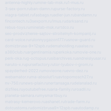
antenna-highly.ru
mine-lab-msk.ru
1-mus.ru
3-sex-porn.ru
ban-damn.ru
purse-factory.ru
viagra-tablet.ru
fasbags.ru
adler-jun.ru
bandamn.ru
fincontech.ru
3sexporn.ru
1mus.ru
darksand.ru
rebus-toys.ru
minelab-msk.ru
rtdco.ru
seo-prodvizhenie-sajtov-stroitelnyh-kompanij.ru
card-voice.ru
rulonnyygazon177.ru
snow-guard.ru
domizbrusa-9x12spb.ru
demaholding.ru
aalse.ru
a380club.ru
argentinamia.ru
perkoka.ru
movie-one.ru
perk-oka.ru
g-octopus.ru
sibarchives.ru
andreislyusar.ru
naruto-x.ru
pursefactory.ru
tor-lyubov-i-grom.ru
spayderhed-2022.ru
movieone.ru
evro-dez.ru
webamator.ru
ma-absolut1.ru
avtopomosch27.ru
nv-750.ru
news-plain.ru
nertansaga.ru
delanalad.ru
dizfiles.ru
youtubefree.ru
aria-family.ru
roadli.ru
planeta-samara.ru
mysmartbuy.ru
matrasy-kemerovo.ru
ashanet.ru
trade-farm.ru
dotcustoms.ru
domizbrusa9x12spb.ru
autodamp.ru