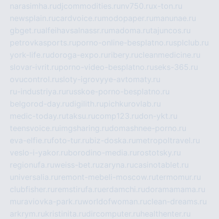
narasimha.ru
djcommodities.ru
nv750.ru
x-ton.ru
newsplain.ru
cardvoice.ru
modopaper.ru
manunae.ru
gbget.ru
alfeihavsalnassr.ru
madoma.ru
tajuncos.ru
petrovkasports.ru
porno-online-besplatno.ru
splclub.ru
york-life.ru
doroga-expo.ru
ribery.ru
cleanmedicine.ru
slovar-ivrit.ru
porno-video-besplatno.ru
seks-365.ru
ovucontrol.ru
sloty-igrovyye-avtomaty.ru
ru-industriya.ru
russkoe-porno-besplatno.ru
belgorod-day.ru
digilith.ru
pichkurovlab.ru
medic-today.ru
taksu.ru
comp123.ru
don-ykt.ru
teensvoice.ru
imgsharing.ru
domashnee-porno.ru
eva-elfie.ru
foto-tur.ru
biz-doska.ru
metropoltravel.ru
veslo-i-yakor.ru
borodino-media.ru
rostotsky.ru
regionufa.ru
weiss-bet.ru
zaryna.ru
casinotablet.ru
universalia.ru
remont-mebeli-moscow.ru
termomur.ru
clubfisher.ru
remstirufa.ru
erdamchi.ru
doramamama.ru
muraviovka-park.ru
worldofwoman.ru
clean-dreams.ru
arkrym.ru
kristinita.ru
dircomputer.ru
healthenter.ru