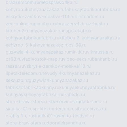
brazzerscom.ru
medsprawo4ka.ru
xehyroo5kuhnyanazakaz.ru
fabrikayfabrikaefabrika.ru
vskrytie-zamkov-moskva-113.ru
biletnadom.ru
zed-online.ru
pimchax.ru
brazzers-hd.ru
z-host.ru
kitubeu2kuhnyanazakaz.ru
naperekate.ru
kuhnyaofabrikaufabrik.ru
kitubeu-2-kuhnyanazakaz.ru
xehyroo-5-kuhnyanazakaz.ru
cs-68.ru
guzywia-4-kuhnyanazakaz.ru
mir-tk.ru
vlknrussia.ru
cs68.ru
vladivostok-map.ru
video-seks.ru
bankaribi.ru
raszar.ru
vskrytie-zamkov-moskva113.ru
lipetsktelecom.ru
tovudyi4kuhnyanazakaz.ru
seksuzb.ru
guzywia4kuhnyanazakaz.ru
fabrikaofabrikaokuhny.ru
kuhnyaekuhnyaafabrika.ru
kuhnyaykuhnyayfabrika.ru
e-abis1c.ru
store-brawl-stars.ru
kts-services.ru
dark-sand.ru
sindika-01.ru
sp-life.ru
x-legion.ru
sib-archives.ru
e-abis-1-c.ru
sindika01.ru
venda-festival.ru
store-brawlstars.ru
dooraleksandria.ru