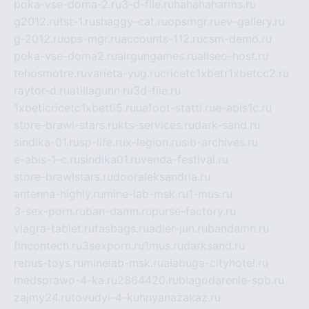
poka-vse-doma-2.ru
3-d-file.ru
hahahaharms.ru
g2012.ru
tst-1.ru
shaggy-cat.ru
opsmgr.ru
ev-gallery.ru
g-2012.ru
ops-mgr.ru
accounts-112.ru
csm-demo.ru
poka-vse-doma2.ru
airgungames.ru
allseo-host.ru
tehosmotre.ru
varieta-yug.ru
cricetc1xbetr1xbetcc2.ru
raytor-d.ru
atillagunn.ru
3d-file.ru
1xbeticricetc1xbetti5.ru
uafoot-statti.ru
e-abis1c.ru
store-brawl-stars.ru
kts-services.ru
dark-sand.ru
sindika-01.ru
sp-life.ru
x-legion.ru
sib-archives.ru
e-abis-1-c.ru
sindika01.ru
venda-festival.ru
store-brawlstars.ru
dooraleksandria.ru
antenna-highly.ru
mine-lab-msk.ru
1-mus.ru
3-sex-porn.ru
ban-damn.ru
purse-factory.ru
viagra-tablet.ru
fasbags.ru
adler-jun.ru
bandamn.ru
fincontech.ru
3sexporn.ru
1mus.ru
darksand.ru
rebus-toys.ru
minelab-msk.ru
alabuga-cityhotel.ru
medsprawo-4-ka.ru
2864420.ru
blagodarenie-spb.ru
zajmy24.ru
tovudyi-4-kuhnyanazakaz.ru