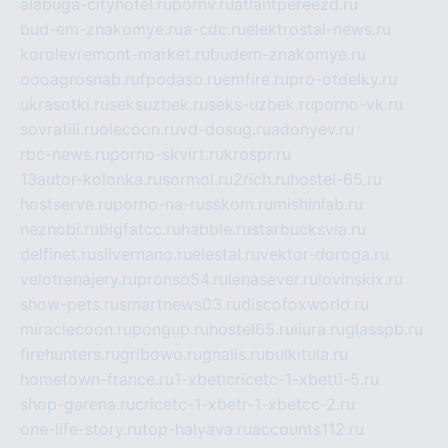
alabuga-cityhotel.ru
pornv.ru
atlantpereezd.ru
bud-em-znakomye.ru
a-cdc.ru
elektrostal-news.ru
korolevremont-market.ru
budem-znakomye.ru
oooagrosnab.ru
fpodaso.ru
emfire.ru
pro-otdelky.ru
ukrasotki.ru
seksuzbek.ru
seks-uzbek.ru
porno-vk.ru
sovratili.ru
olecoon.ru
vd-dosug.ru
adonyev.ru
rbc-news.ru
porno-skvirt.ru
krospr.ru
13autor-kolonka.ru
sormol.ru
2rich.ru
hostel-65.ru
hostserve.ru
porno-na-russkom.ru
mishinlab.ru
neznobi.ru
bigfatcc.ru
habble.ru
starbucksvia.ru
delfinet.ru
silvernano.ru
elestal.ru
vektor-doroga.ru
velotrenajery.ru
pronso54.ru
lenasever.ru
lovinskix.ru
show-pets.ru
smartnews03.ru
discofoxworld.ru
miraclecoon.ru
pongup.ru
hostel65.ru
liura.ru
glasspb.ru
firehunters.ru
gribowo.ru
gnalis.ru
bulkitula.ru
hometown-france.ru
1-xbeticricetc-1-xbetti-5.ru
shop-garena.ru
cricetc-1-xbetr-1-xbetcc-2.ru
one-life-story.ru
top-halyava.ru
accounts112.ru