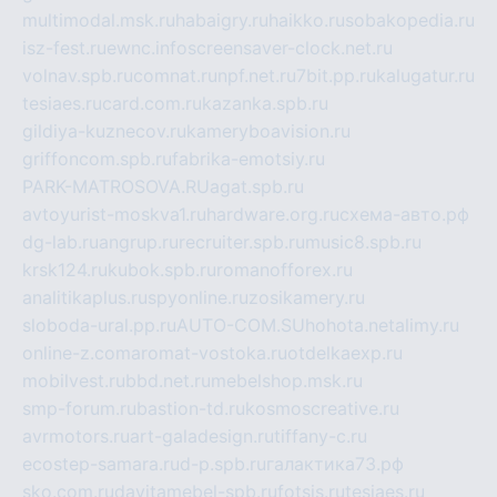
multimodal.msk.ru
habaigry.ru
haikko.ru
sobakopedia.ru
isz-fest.ru
ewnc.info
screensaver-clock.net.ru
volnav.spb.ru
comnat.ru
npf.net.ru
7bit.pp.ru
kalugatur.ru
tesiaes.ru
card.com.ru
kazanka.spb.ru
gildiya-kuznecov.ru
kameryboavision.ru
griffoncom.spb.ru
fabrika-emotsiy.ru
PARK-MATROSOVA.RU
agat.spb.ru
avtoyurist-moskva1.ru
hardware.org.ru
схема-авто.рф
dg-lab.ru
angrup.ru
recruiter.spb.ru
music8.spb.ru
krsk124.ru
kubok.spb.ru
romanofforex.ru
analitikaplus.ru
spyonline.ru
zosikamery.ru
sloboda-ural.pp.ru
AUTO-COM.SU
hohota.net
alimy.ru
online-z.com
aromat-vostoka.ru
otdelkaexp.ru
mobilvest.ru
bbd.net.ru
mebelshop.msk.ru
smp-forum.ru
bastion-td.ru
kosmoscreative.ru
avrmotors.ru
art-galadesign.ru
tiffany-c.ru
ecostep-samara.ru
d-p.spb.ru
галактика73.рф
sko.com.ru
davitamebel-spb.ru
fotsis.ru
tesiaes.ru