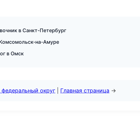
авочник в Санкт-Петербург
 Комсомольск-на-Амуре
ог в Омск
 федеральный округ
|
Главная страница
→