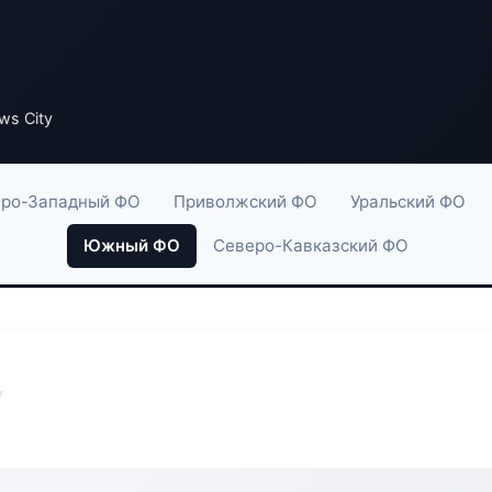
ws City
ро-Западный ФО
Приволжский ФО
Уральский ФО
Южный ФО
Северо-Кавказский ФО
y