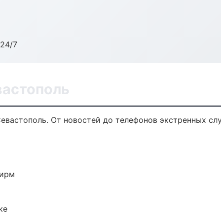
24/7
вастополь
Севастополь. От новостей до телефонов экстренных сл
фирм
ке