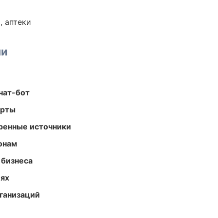
, аптеки
ми
чат-бот
арты
еренные источники
онам
 бизнеса
иях
ганизаций