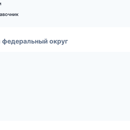
и
равочник
 федеральный округ