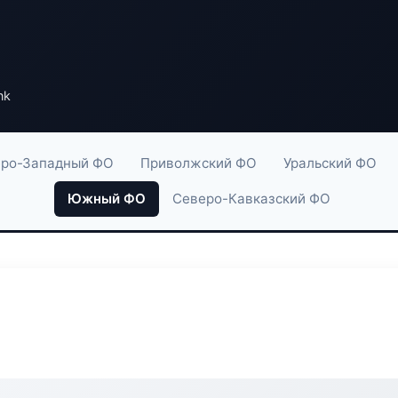
nk
ро-Западный ФО
Приволжский ФО
Уральский ФО
Южный ФО
Северо-Кавказский ФО