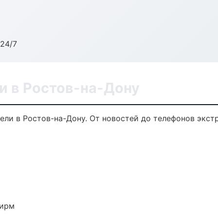
24/7
и в Ростов-на-Дону
ели в Ростов-на-Дону. От новостей до телефонов экст
фирм