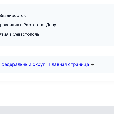
 Владивосток
правочник в Ростов-на-Дону
ятия в Севастополь
 федеральный округ
|
Главная страница
→