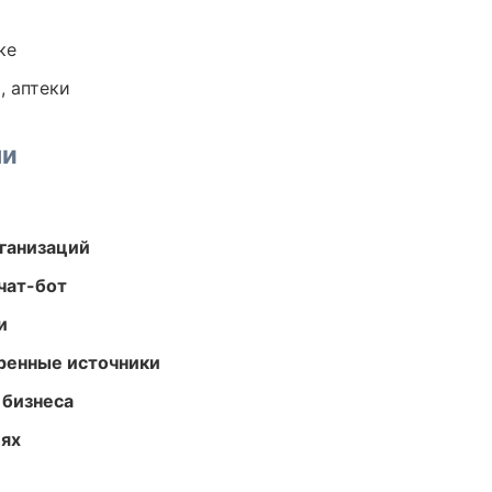
ке
, аптеки
ми
ганизаций
чат-бот
и
еренные источники
 бизнеса
иях