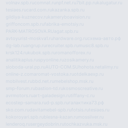
volnav.spb.ru
comnat.ru
npf.net.ru
7bit.pp.ru
kalugatur.ru
tesiaes.ru
card.com.ru
kazanka.spb.ru
gildiya-kuznecov.ru
kameryboavision.ru
griffoncom.spb.ru
fabrika-emotsiy.ru
PARK-MATROSOVA.RU
agat.spb.ru
avtoyurist-moskva1.ru
hardware.org.ru
схема-авто.рф
dg-lab.ru
angrup.ru
recruiter.spb.ru
music8.spb.ru
krsk124.ru
kubok.spb.ru
romanofforex.ru
analitikaplus.ru
spyonline.ru
zosikamery.ru
sloboda-ural.pp.ru
AUTO-COM.SU
hohota.net
alimy.ru
online-z.com
aromat-vostoka.ru
otdelkaexp.ru
mobilvest.ru
bbd.net.ru
mebelshop.msk.ru
smp-forum.ru
bastion-td.ru
kosmoscreative.ru
avrmotors.ru
art-galadesign.ru
tiffany-c.ru
ecostep-samara.ru
d-p.spb.ru
галактика73.рф
sko.com.ru
davitamebel-spb.ru
fotsis.ru
tesiaes.ru
kokoroyari.spb.ru
blesna-kazan.ru
mossilver.ru
lenderoq.ru
sergeydobrin.ru
tochkazvuka.msk.ru