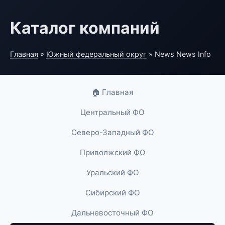
Каталог компаний
Главная
»
Южный федеральный округ
» News News Info
🏠 Главная
Центральный ФО
Северо-Западный ФО
Приволжский ФО
Уральский ФО
Сибирский ФО
Дальневосточный ФО