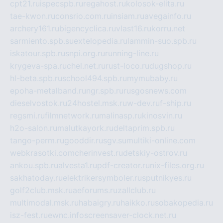
cpt21.ru
ispecspb.ru
regahost.ru
kolosok-elita.ru
tae-kwon.ru
consrio.com.ru
insiam.ru
avegainfo.ru
archery161.ru
bigencyclica.ru
vlast16.ru
korru.net
sarmiento.spb.su
extelopedia.ru
lammin-suo.spb.ru
iskatour.spb.ru
snpi.org.ru
running-line.ru
krygeva-spa.ru
chel.net.ru
rust-loco.ru
dugshop.ru
hl-beta.spb.ru
school494.spb.ru
mymubaby.ru
epoha-metalband.ru
ngr.spb.ru
rusgosnews.com
dieselvostok.ru
24hostel.msk.ru
w-dev.ru
f-ship.ru
regsmi.ru
filmnetwork.ru
malinasp.ru
kinosvin.ru
h2o-salon.ru
malutkayork.ru
deltaprim.spb.ru
tango-perm.ru
gooddir.ru
sgv.su
multiki-online.com
webkrasotki.com
cherinvest.ru
detskiy-ostrov.ru
ankou.spb.ru
alvesta1.ru
pdf-creator.ru
nix-files.org.ru
sakhatoday.ru
elektrikersymboler.ru
sputnikyes.ru
golf2club.msk.ru
aeforums.ru
zallclub.ru
multimodal.msk.ru
habaigry.ru
haikko.ru
sobakopedia.ru
isz-fest.ru
ewnc.info
screensaver-clock.net.ru