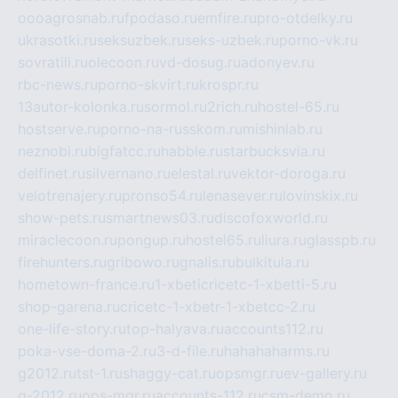
oooagrosnab.ru
fpodaso.ru
emfire.ru
pro-otdelky.ru
ukrasotki.ru
seksuzbek.ru
seks-uzbek.ru
porno-vk.ru
sovratili.ru
olecoon.ru
vd-dosug.ru
adonyev.ru
rbc-news.ru
porno-skvirt.ru
krospr.ru
13autor-kolonka.ru
sormol.ru
2rich.ru
hostel-65.ru
hostserve.ru
porno-na-russkom.ru
mishinlab.ru
neznobi.ru
bigfatcc.ru
habble.ru
starbucksvia.ru
delfinet.ru
silvernano.ru
elestal.ru
vektor-doroga.ru
velotrenajery.ru
pronso54.ru
lenasever.ru
lovinskix.ru
show-pets.ru
smartnews03.ru
discofoxworld.ru
miraclecoon.ru
pongup.ru
hostel65.ru
liura.ru
glasspb.ru
firehunters.ru
gribowo.ru
gnalis.ru
bulkitula.ru
hometown-france.ru
1-xbeticricetc-1-xbetti-5.ru
shop-garena.ru
cricetc-1-xbetr-1-xbetcc-2.ru
one-life-story.ru
top-halyava.ru
accounts112.ru
poka-vse-doma-2.ru
3-d-file.ru
hahahaharms.ru
g2012.ru
tst-1.ru
shaggy-cat.ru
opsmgr.ru
ev-gallery.ru
g-2012.ru
ops-mgr.ru
accounts-112.ru
csm-demo.ru