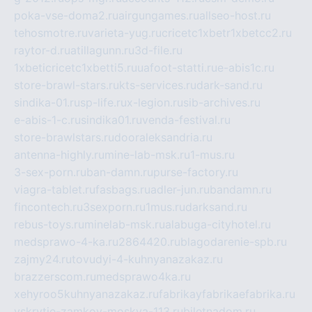
poka-vse-doma2.ru
airgungames.ru
allseo-host.ru
tehosmotre.ru
varieta-yug.ru
cricetc1xbetr1xbetcc2.ru
raytor-d.ru
atillagunn.ru
3d-file.ru
1xbeticricetc1xbetti5.ru
uafoot-statti.ru
e-abis1c.ru
store-brawl-stars.ru
kts-services.ru
dark-sand.ru
sindika-01.ru
sp-life.ru
x-legion.ru
sib-archives.ru
e-abis-1-c.ru
sindika01.ru
venda-festival.ru
store-brawlstars.ru
dooraleksandria.ru
antenna-highly.ru
mine-lab-msk.ru
1-mus.ru
3-sex-porn.ru
ban-damn.ru
purse-factory.ru
viagra-tablet.ru
fasbags.ru
adler-jun.ru
bandamn.ru
fincontech.ru
3sexporn.ru
1mus.ru
darksand.ru
rebus-toys.ru
minelab-msk.ru
alabuga-cityhotel.ru
medsprawo-4-ka.ru
2864420.ru
blagodarenie-spb.ru
zajmy24.ru
tovudyi-4-kuhnyanazakaz.ru
brazzerscom.ru
medsprawo4ka.ru
xehyroo5kuhnyanazakaz.ru
fabrikayfabrikaefabrika.ru
vskrytie-zamkov-moskva-113.ru
biletnadom.ru