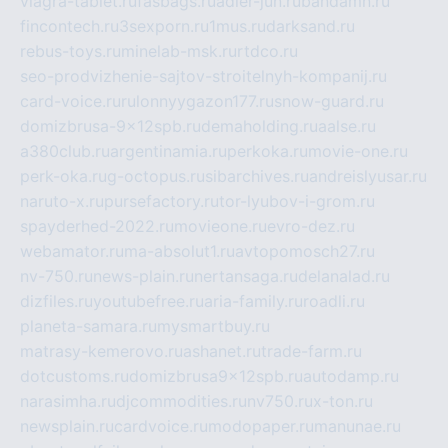
viagra-tablet.ru
fasbags.ru
adler-jun.ru
bandamn.ru
fincontech.ru
3sexporn.ru
1mus.ru
darksand.ru
rebus-toys.ru
minelab-msk.ru
rtdco.ru
seo-prodvizhenie-sajtov-stroitelnyh-kompanij.ru
card-voice.ru
rulonnyygazon177.ru
snow-guard.ru
domizbrusa-9x12spb.ru
demaholding.ru
aalse.ru
a380club.ru
argentinamia.ru
perkoka.ru
movie-one.ru
perk-oka.ru
g-octopus.ru
sibarchives.ru
andreislyusar.ru
naruto-x.ru
pursefactory.ru
tor-lyubov-i-grom.ru
spayderhed-2022.ru
movieone.ru
evro-dez.ru
webamator.ru
ma-absolut1.ru
avtopomosch27.ru
nv-750.ru
news-plain.ru
nertansaga.ru
delanalad.ru
dizfiles.ru
youtubefree.ru
aria-family.ru
roadli.ru
planeta-samara.ru
mysmartbuy.ru
matrasy-kemerovo.ru
ashanet.ru
trade-farm.ru
dotcustoms.ru
domizbrusa9x12spb.ru
autodamp.ru
narasimha.ru
djcommodities.ru
nv750.ru
x-ton.ru
newsplain.ru
cardvoice.ru
modopaper.ru
manunae.ru