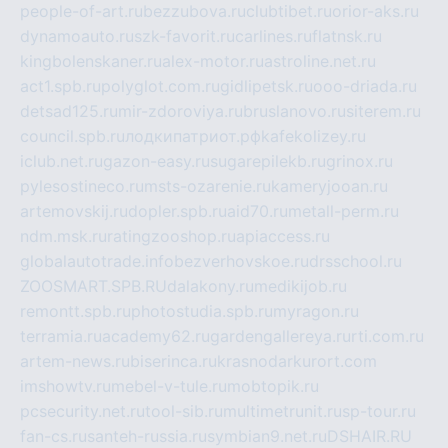
people-of-art.ru
bezzubova.ru
clubtibet.ru
orior-aks.ru
dynamoauto.ru
szk-favorit.ru
carlines.ru
flatnsk.ru
kingbolenskaner.ru
alex-motor.ru
astroline.net.ru
act1.spb.ru
polyglot.com.ru
gidlipetsk.ru
ooo-driada.ru
detsad125.ru
mir-zdoroviya.ru
bruslanovo.ru
siterem.ru
council.spb.ru
лодкипатриот.рф
kafekolizey.ru
iclub.net.ru
gazon-easy.ru
sugarepilekb.ru
grinox.ru
pylesostineco.ru
msts-ozarenie.ru
kameryjooan.ru
artemovskij.ru
dopler.spb.ru
aid70.ru
metall-perm.ru
ndm.msk.ru
ratingzooshop.ru
apiaccess.ru
globalautotrade.info
bezverhovskoe.ru
drsschool.ru
ZOOSMART.SPB.RU
dalakony.ru
medikijob.ru
remontt.spb.ru
photostudia.spb.ru
myragon.ru
terramia.ru
academy62.ru
gardengallereya.ru
rti.com.ru
artem-news.ru
biserinca.ru
krasnodarkurort.com
imshowtv.ru
mebel-v-tule.ru
mobtopik.ru
pcsecurity.net.ru
tool-sib.ru
multimetrunit.ru
sp-tour.ru
fan-cs.ru
santeh-russia.ru
symbian9.net.ru
DSHAIR.RU