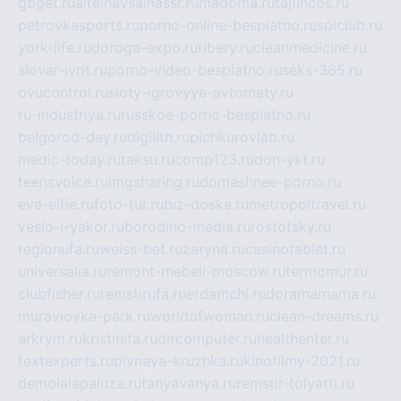
gbget.ru
alfeihavsalnassr.ru
madoma.ru
tajuncos.ru
petrovkasports.ru
porno-online-besplatno.ru
splclub.ru
york-life.ru
doroga-expo.ru
ribery.ru
cleanmedicine.ru
slovar-ivrit.ru
porno-video-besplatno.ru
seks-365.ru
ovucontrol.ru
sloty-igrovyye-avtomaty.ru
ru-industriya.ru
russkoe-porno-besplatno.ru
belgorod-day.ru
digilith.ru
pichkurovlab.ru
medic-today.ru
taksu.ru
comp123.ru
don-ykt.ru
teensvoice.ru
imgsharing.ru
domashnee-porno.ru
eva-elfie.ru
foto-tur.ru
biz-doska.ru
metropoltravel.ru
veslo-i-yakor.ru
borodino-media.ru
rostotsky.ru
regionufa.ru
weiss-bet.ru
zaryna.ru
casinotablet.ru
universalia.ru
remont-mebeli-moscow.ru
termomur.ru
clubfisher.ru
remstirufa.ru
erdamchi.ru
doramamama.ru
muraviovka-park.ru
worldofwoman.ru
clean-dreams.ru
arkrym.ru
kristinita.ru
dircomputer.ru
healthenter.ru
textexperts.ru
pivnaya-kruzhka.ru
kinofilmy-2021.ru
demolalapaluza.ru
tanyavanya.ru
remstir-tolyatti.ru