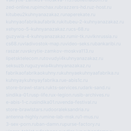
zed-online.ru
pimchax.ru
brazzers-hd.ru
z-host.ru
kitubeu2kuhnyanazakaz.ru
naperekate.ru
kuhnyaofabrikaufabrik.ru
kitubeu-2-kuhnyanazakaz.ru
xehyroo-5-kuhnyanazakaz.ru
cs-68.ru
guzywia-4-kuhnyanazakaz.ru
mir-tk.ru
vlknrussia.ru
cs68.ru
vladivostok-map.ru
video-seks.ru
bankaribi.ru
raszar.ru
vskrytie-zamkov-moskva113.ru
lipetsktelecom.ru
tovudyi4kuhnyanazakaz.ru
seksuzb.ru
guzywia4kuhnyanazakaz.ru
fabrikaofabrikaokuhny.ru
kuhnyaekuhnyaafabrika.ru
kuhnyaykuhnyayfabrika.ru
e-abis1c.ru
store-brawl-stars.ru
kts-services.ru
dark-sand.ru
sindika-01.ru
sp-life.ru
x-legion.ru
sib-archives.ru
e-abis-1-c.ru
sindika01.ru
venda-festival.ru
store-brawlstars.ru
dooraleksandria.ru
antenna-highly.ru
mine-lab-msk.ru
1-mus.ru
3-sex-porn.ru
ban-damn.ru
purse-factory.ru