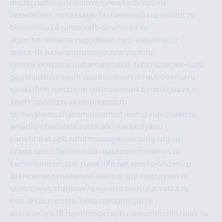
msdip.ru
jdol.ru
sokolovr.ru
newtech-spb.ru
rezemkleim.ru
massage-tai.ru
seonub.ru
zvonitut.ru
biolisichka24.ru
mncraft-download.ru
algoritm-sistema.ru
godflesh.ru
ru-industria.ru
zebra-tlt.ru
okna-proficom.ru
erynok.ru
onlinekinospace.ru
startupstudio-fefu.ru
zarges-ru.ru
gegenjustizunrecht.ru
autobalashov.ru
utrovortu.ru
spiski-firm.ru
elara-m.ru
kinomusorka.ru
mkcslava.ru
2bets.ru
vintovoykompressor.ru
birminghamvsfulham.ru
sarmat-komp.ru
pioneeri.ru
amadis-chocolate.ru
shkurki-karakulya.ru
kanotiforet.spb.ru
tutmassage.ru
ecolog.org.ru
praga.spb.ru
falcorussia.ru
autodoctorservis.ru
kamertondom.spb.ru
net-life.net.ru
avto-vozim.ru
sakhcamera.ru
alliance-electro.spb.ru
stroyavt.ru
controlweb1.ru
tdsak74.ru
kinzozo-ru.ru
kvotka.ru
iron-snab.ru
costa-bella.ru
eugrus.pp.ru
associaciya39.ru
primexpo.spb.ru
bezmorchin.ru
ia2.ru