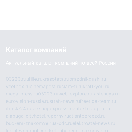
Каталог компаний
Актуальный каталог компаний по всей России
03223.ru
ufille.ru
krasotata.ru
prazdnikdushi.ru
veetbox.ru
cinemapost.ru
ciam-fr.ru
kraft-you.ru
mega-press.ru
03223.ru
web-explore.ru
rastenuya.ru
eurovision-russia.ru
strah-news.ru
freeride-team.ru
itrack-24.ru
sexshopexpress.ru
autostudiopro.ru
alabuga-cityhotel.ru
pornv.ru
atlantpereezd.ru
bud-em-znakomye.ru
a-cdc.ru
elektrostal-news.ru
korolevremont-market.ru
budem-znakomye.ru