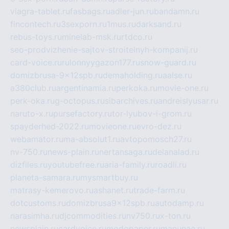
viagra-tablet.ru
fasbags.ru
adler-jun.ru
bandamn.ru
fincontech.ru
3sexporn.ru
1mus.ru
darksand.ru
rebus-toys.ru
minelab-msk.ru
rtdco.ru
seo-prodvizhenie-sajtov-stroitelnyh-kompanij.ru
card-voice.ru
rulonnyygazon177.ru
snow-guard.ru
domizbrusa-9x12spb.ru
demaholding.ru
aalse.ru
a380club.ru
argentinamia.ru
perkoka.ru
movie-one.ru
perk-oka.ru
g-octopus.ru
sibarchives.ru
andreislyusar.ru
naruto-x.ru
pursefactory.ru
tor-lyubov-i-grom.ru
spayderhed-2022.ru
movieone.ru
evro-dez.ru
webamator.ru
ma-absolut1.ru
avtopomosch27.ru
nv-750.ru
news-plain.ru
nertansaga.ru
delanalad.ru
dizfiles.ru
youtubefree.ru
aria-family.ru
roadli.ru
planeta-samara.ru
mysmartbuy.ru
matrasy-kemerovo.ru
ashanet.ru
trade-farm.ru
dotcustoms.ru
domizbrusa9x12spb.ru
autodamp.ru
narasimha.ru
djcommodities.ru
nv750.ru
x-ton.ru
newsplain.ru
cardvoice.ru
modopaper.ru
manunae.ru