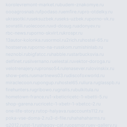
korolevremont-market.ru
budem-znakomye.ru
oooagrosnab.ru
fpodaso.ru
emfire.ru
pro-otdelky.ru
ukrasotki.ru
seksuzbek.ru
seks-uzbek.ru
porno-vk.ru
sovratili.ru
olecoon.ru
vd-dosug.ru
adonyev.ru
rbc-news.ru
porno-skvirt.ru
krospr.ru
13autor-kolonka.ru
sormol.ru
2rich.ru
hostel-65.ru
hostserve.ru
porno-na-russkom.ru
mishinlab.ru
neznobi.ru
bigfatcc.ru
habble.ru
starbucksvia.ru
delfinet.ru
silvernano.ru
elestal.ru
vektor-doroga.ru
velotrenajery.ru
pronso54.ru
lenasever.ru
lovinskix.ru
show-pets.ru
smartnews03.ru
discofoxworld.ru
miraclecoon.ru
pongup.ru
hostel65.ru
liura.ru
glasspb.ru
firehunters.ru
gribowo.ru
gnalis.ru
bulkitula.ru
hometown-france.ru
1-xbeticricetc-1-xbetti-5.ru
shop-garena.ru
cricetc-1-xbetr-1-xbetcc-2.ru
one-life-story.ru
top-halyava.ru
accounts112.ru
poka-vse-doma-2.ru
3-d-file.ru
hahahaharms.ru
g2012.ru
tst-1.ru
shaggy-cat.ru
opsmgr.ru
ev-gallery.ru