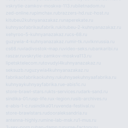
vskrytie-zamkov-moskva-113.ru
biletnadom.ru
zed-online.ru
pimchax.ru
brazzers-hd.ru
z-host.ru
kitubeu2kuhnyanazakaz.ru
naperekate.ru
kuhnyaofabrikaufabrik.ru
kitubeu-2-kuhnyanazakaz.ru
xehyroo-5-kuhnyanazakaz.ru
cs-68.ru
guzywia-4-kuhnyanazakaz.ru
mir-tk.ru
vlknrussia.ru
cs68.ru
vladivostok-map.ru
video-seks.ru
bankaribi.ru
raszar.ru
vskrytie-zamkov-moskva113.ru
lipetsktelecom.ru
tovudyi4kuhnyanazakaz.ru
seksuzb.ru
guzywia4kuhnyanazakaz.ru
fabrikaofabrikaokuhny.ru
kuhnyaekuhnyaafabrika.ru
kuhnyaykuhnyayfabrika.ru
e-abis1c.ru
store-brawl-stars.ru
kts-services.ru
dark-sand.ru
sindika-01.ru
sp-life.ru
x-legion.ru
sib-archives.ru
e-abis-1-c.ru
sindika01.ru
venda-festival.ru
store-brawlstars.ru
dooraleksandria.ru
antenna-highly.ru
mine-lab-msk.ru
1-mus.ru
3-sex-porn.ru
ban-damn.ru
purse-factory.ru