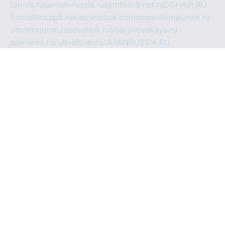
fan-cs.ru
santeh-russia.ru
symbian9.net.ru
DSHAIR.RU
tmmotors.spb.ru
xjocuricopii.com
musavtomat.msk.ru
obustrojdom.ru
sovetcik.ru
ybaranovskaya.ru
ppknews.ru
cult-alshei.ru
JAPANRUSSIA.RU
proekciyamebel.ru
imper-finans.ru
rim.org.ru
glamourai.ru
brassminus.ru
zabor-pro.ru
ftn.pp.ru
dorogoe58.ru
laimengpacker.ru
kuzova-zapchasti.ru
sageerp.ru
taxodrom.ru
dsrazvitie.ru
hardcity.net.ru
ratinghomegames.ru
topservice25.ru
gubernyan.ru
gtglasslined.ru
ii4.ru
tssport.spb.ru
andorra24.com
blackwallstreet.ru
oboimos.ru
optim-doors.com.ru
ikuch.ru
nycr.org.ru
npa21.ru
vremya-ch.spb.ru
desert000.ru
ivtorgi.ru
ifiori.ru
catalog-statei.ru
dcv.org.ru
spetsmaster174.ru
ipkameryhiseeu.ru
dum26.ru
ruspol.spb.ru
fr-opendp.ru
kam-solnyshko.ru
cheyenne-arapaho.ru
sevzapmetal.spb.ru
ted-lapidus.spb.ru
parasite-eliminator.ru
sigma-complete.ru
modernworld.ru
dama-moda.ru