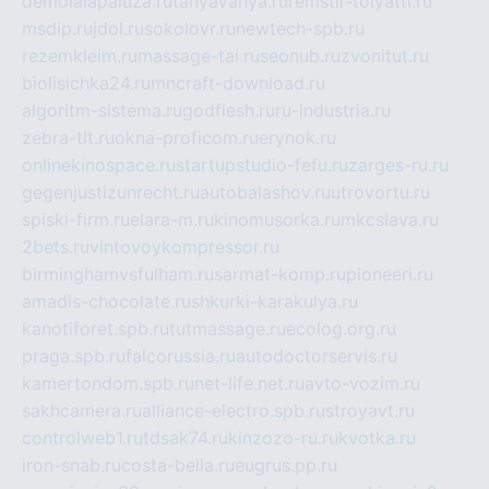
demolalapaluza.ru
tanyavanya.ru
remstir-tolyatti.ru
msdip.ru
jdol.ru
sokolovr.ru
newtech-spb.ru
rezemkleim.ru
massage-tai.ru
seonub.ru
zvonitut.ru
biolisichka24.ru
mncraft-download.ru
algoritm-sistema.ru
godflesh.ru
ru-industria.ru
zebra-tlt.ru
okna-proficom.ru
erynok.ru
onlinekinospace.ru
startupstudio-fefu.ru
zarges-ru.ru
gegenjustizunrecht.ru
autobalashov.ru
utrovortu.ru
spiski-firm.ru
elara-m.ru
kinomusorka.ru
mkcslava.ru
2bets.ru
vintovoykompressor.ru
birminghamvsfulham.ru
sarmat-komp.ru
pioneeri.ru
amadis-chocolate.ru
shkurki-karakulya.ru
kanotiforet.spb.ru
tutmassage.ru
ecolog.org.ru
praga.spb.ru
falcorussia.ru
autodoctorservis.ru
kamertondom.spb.ru
net-life.net.ru
avto-vozim.ru
sakhcamera.ru
alliance-electro.spb.ru
stroyavt.ru
controlweb1.ru
tdsak74.ru
kinzozo-ru.ru
kvotka.ru
iron-snab.ru
costa-bella.ru
eugrus.pp.ru