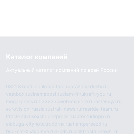
Каталог компаний
Актуальный каталог компаний по всей России
03223.ru
ufille.ru
krasotata.ru
prazdnikdushi.ru
veetbox.ru
cinemapost.ru
ciam-fr.ru
kraft-you.ru
mega-press.ru
03223.ru
web-explore.ru
rastenuya.ru
eurovision-russia.ru
strah-news.ru
freeride-team.ru
itrack-24.ru
sexshopexpress.ru
autostudiopro.ru
alabuga-cityhotel.ru
pornv.ru
atlantpereezd.ru
bud-em-znakomye.ru
a-cdc.ru
elektrostal-news.ru