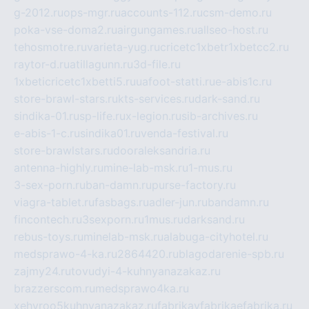
g-2012.ru
ops-mgr.ru
accounts-112.ru
csm-demo.ru
poka-vse-doma2.ru
airgungames.ru
allseo-host.ru
tehosmotre.ru
varieta-yug.ru
cricetc1xbetr1xbetcc2.ru
raytor-d.ru
atillagunn.ru
3d-file.ru
1xbeticricetc1xbetti5.ru
uafoot-statti.ru
e-abis1c.ru
store-brawl-stars.ru
kts-services.ru
dark-sand.ru
sindika-01.ru
sp-life.ru
x-legion.ru
sib-archives.ru
e-abis-1-c.ru
sindika01.ru
venda-festival.ru
store-brawlstars.ru
dooraleksandria.ru
antenna-highly.ru
mine-lab-msk.ru
1-mus.ru
3-sex-porn.ru
ban-damn.ru
purse-factory.ru
viagra-tablet.ru
fasbags.ru
adler-jun.ru
bandamn.ru
fincontech.ru
3sexporn.ru
1mus.ru
darksand.ru
rebus-toys.ru
minelab-msk.ru
alabuga-cityhotel.ru
medsprawo-4-ka.ru
2864420.ru
blagodarenie-spb.ru
zajmy24.ru
tovudyi-4-kuhnyanazakaz.ru
brazzerscom.ru
medsprawo4ka.ru
xehyroo5kuhnyanazakaz.ru
fabrikayfabrikaefabrika.ru