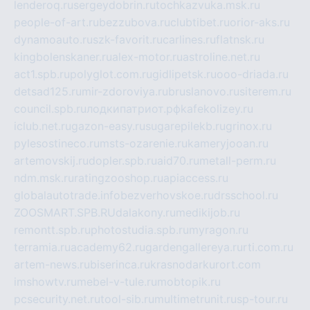
lenderoq.ru
sergeydobrin.ru
tochkazvuka.msk.ru
people-of-art.ru
bezzubova.ru
clubtibet.ru
orior-aks.ru
dynamoauto.ru
szk-favorit.ru
carlines.ru
flatnsk.ru
kingbolenskaner.ru
alex-motor.ru
astroline.net.ru
act1.spb.ru
polyglot.com.ru
gidlipetsk.ru
ooo-driada.ru
detsad125.ru
mir-zdoroviya.ru
bruslanovo.ru
siterem.ru
council.spb.ru
лодкипатриот.рф
kafekolizey.ru
iclub.net.ru
gazon-easy.ru
sugarepilekb.ru
grinox.ru
pylesostineco.ru
msts-ozarenie.ru
kameryjooan.ru
artemovskij.ru
dopler.spb.ru
aid70.ru
metall-perm.ru
ndm.msk.ru
ratingzooshop.ru
apiaccess.ru
globalautotrade.info
bezverhovskoe.ru
drsschool.ru
ZOOSMART.SPB.RU
dalakony.ru
medikijob.ru
remontt.spb.ru
photostudia.spb.ru
myragon.ru
terramia.ru
academy62.ru
gardengallereya.ru
rti.com.ru
artem-news.ru
biserinca.ru
krasnodarkurort.com
imshowtv.ru
mebel-v-tule.ru
mobtopik.ru
pcsecurity.net.ru
tool-sib.ru
multimetrunit.ru
sp-tour.ru