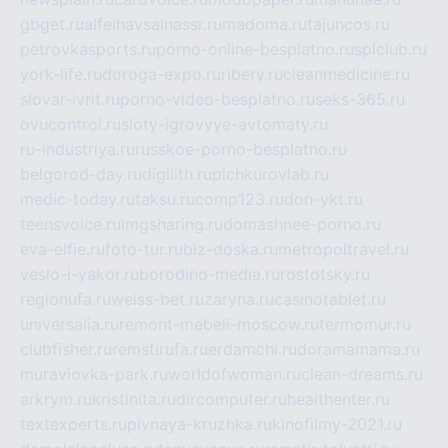
gbget.ru
alfeihavsalnassr.ru
madoma.ru
tajuncos.ru
petrovkasports.ru
porno-online-besplatno.ru
splclub.ru
york-life.ru
doroga-expo.ru
ribery.ru
cleanmedicine.ru
slovar-ivrit.ru
porno-video-besplatno.ru
seks-365.ru
ovucontrol.ru
sloty-igrovyye-avtomaty.ru
ru-industriya.ru
russkoe-porno-besplatno.ru
belgorod-day.ru
digilith.ru
pichkurovlab.ru
medic-today.ru
taksu.ru
comp123.ru
don-ykt.ru
teensvoice.ru
imgsharing.ru
domashnee-porno.ru
eva-elfie.ru
foto-tur.ru
biz-doska.ru
metropoltravel.ru
veslo-i-yakor.ru
borodino-media.ru
rostotsky.ru
regionufa.ru
weiss-bet.ru
zaryna.ru
casinotablet.ru
universalia.ru
remont-mebeli-moscow.ru
termomur.ru
clubfisher.ru
remstirufa.ru
erdamchi.ru
doramamama.ru
muraviovka-park.ru
worldofwoman.ru
clean-dreams.ru
arkrym.ru
kristinita.ru
dircomputer.ru
healthenter.ru
textexperts.ru
pivnaya-kruzhka.ru
kinofilmy-2021.ru