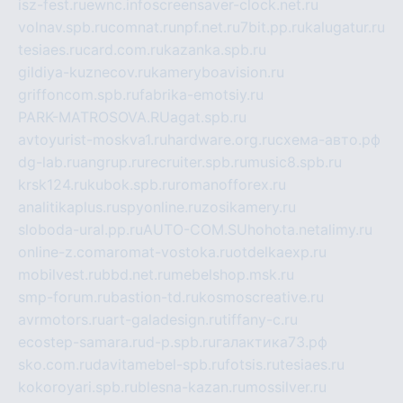
isz-fest.ru
ewnc.info
screensaver-clock.net.ru
volnav.spb.ru
comnat.ru
npf.net.ru
7bit.pp.ru
kalugatur.ru
tesiaes.ru
card.com.ru
kazanka.spb.ru
gildiya-kuznecov.ru
kameryboavision.ru
griffoncom.spb.ru
fabrika-emotsiy.ru
PARK-MATROSOVA.RU
agat.spb.ru
avtoyurist-moskva1.ru
hardware.org.ru
схема-авто.рф
dg-lab.ru
angrup.ru
recruiter.spb.ru
music8.spb.ru
krsk124.ru
kubok.spb.ru
romanofforex.ru
analitikaplus.ru
spyonline.ru
zosikamery.ru
sloboda-ural.pp.ru
AUTO-COM.SU
hohota.net
alimy.ru
online-z.com
aromat-vostoka.ru
otdelkaexp.ru
mobilvest.ru
bbd.net.ru
mebelshop.msk.ru
smp-forum.ru
bastion-td.ru
kosmoscreative.ru
avrmotors.ru
art-galadesign.ru
tiffany-c.ru
ecostep-samara.ru
d-p.spb.ru
галактика73.рф
sko.com.ru
davitamebel-spb.ru
fotsis.ru
tesiaes.ru
kokoroyari.spb.ru
blesna-kazan.ru
mossilver.ru