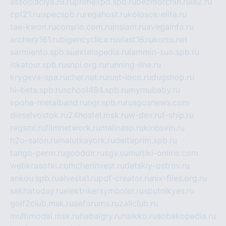
associaciya39.ru
primexpo.spb.ru
bezmorchin.ru
ia2.ru
cpt21.ru
ispecspb.ru
regahost.ru
kolosok-elita.ru
tae-kwon.ru
consrio.com.ru
insiam.ru
avegainfo.ru
archery161.ru
bigencyclica.ru
vlast16.ru
korru.net
sarmiento.spb.su
extelopedia.ru
lammin-suo.spb.ru
iskatour.spb.ru
snpi.org.ru
running-line.ru
krygeva-spa.ru
chel.net.ru
rust-loco.ru
dugshop.ru
hl-beta.spb.ru
school494.spb.ru
mymubaby.ru
epoha-metalband.ru
ngr.spb.ru
rusgosnews.com
dieselvostok.ru
24hostel.msk.ru
w-dev.ru
f-ship.ru
regsmi.ru
filmnetwork.ru
malinasp.ru
kinosvin.ru
h2o-salon.ru
malutkayork.ru
deltaprim.spb.ru
tango-perm.ru
gooddir.ru
sgv.su
multiki-online.com
webkrasotki.com
cherinvest.ru
detskiy-ostrov.ru
ankou.spb.ru
alvesta1.ru
pdf-creator.ru
nix-files.org.ru
sakhatoday.ru
elektrikersymboler.ru
sputnikyes.ru
golf2club.msk.ru
aeforums.ru
zallclub.ru
multimodal.msk.ru
habaigry.ru
haikko.ru
sobakopedia.ru