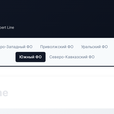
ert Line
ро-Западный ФО
Приволжский ФО
Уральский ФО
Южный ФО
Северо-Кавказский ФО
ne