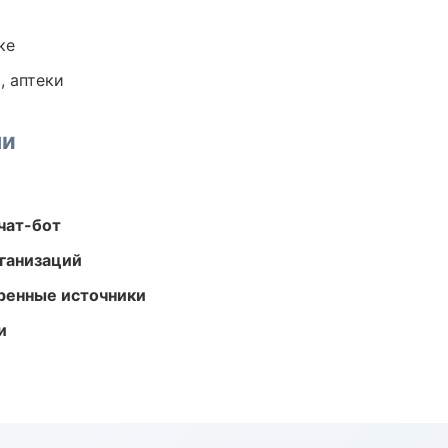
ке
, аптеки
ми
чат-бот
ганизаций
еренные источники
и