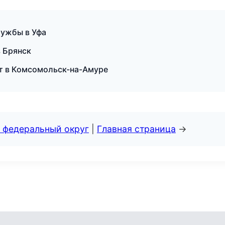
лужбы в Уфа
в Брянск
рт в Комсомольск-на-Амуре
 федеральный округ
|
Главная страница
→