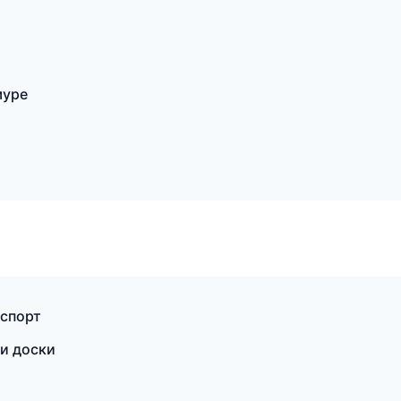
муре
нспорт
 и доски