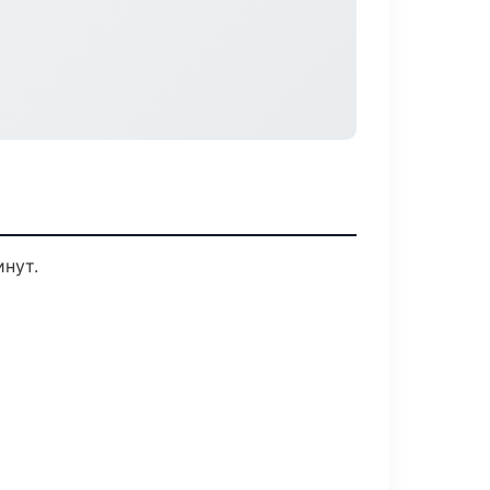
инут.