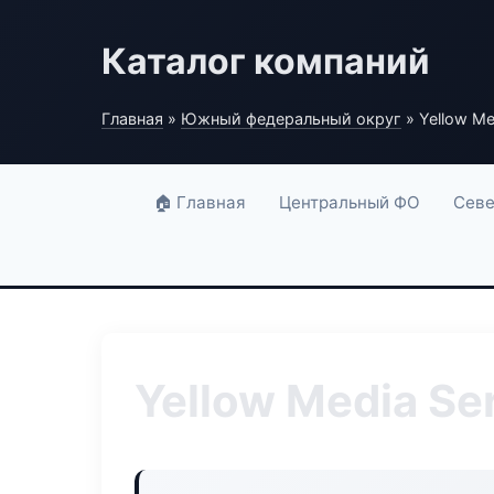
Каталог компаний
Главная
»
Южный федеральный округ
» Yellow Me
🏠 Главная
Центральный ФО
Севе
Yellow Media Se