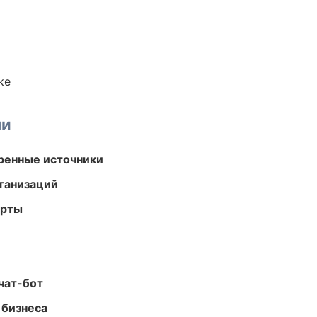
ке
ми
еренные источники
ганизаций
арты
чат-бот
 бизнеса