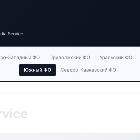
dia Service
ро-Западный ФО
Приволжский ФО
Уральский ФО
Южный ФО
Северо-Кавказский ФО
rvice