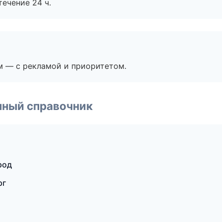
течение 24 ч.
м — с рекламой и приоритетом.
нный справочник
род
рг