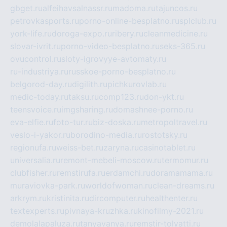
gbget.ru
alfeihavsalnassr.ru
madoma.ru
tajuncos.ru
petrovkasports.ru
porno-online-besplatno.ru
splclub.ru
york-life.ru
doroga-expo.ru
ribery.ru
cleanmedicine.ru
slovar-ivrit.ru
porno-video-besplatno.ru
seks-365.ru
ovucontrol.ru
sloty-igrovyye-avtomaty.ru
ru-industriya.ru
russkoe-porno-besplatno.ru
belgorod-day.ru
digilith.ru
pichkurovlab.ru
medic-today.ru
taksu.ru
comp123.ru
don-ykt.ru
teensvoice.ru
imgsharing.ru
domashnee-porno.ru
eva-elfie.ru
foto-tur.ru
biz-doska.ru
metropoltravel.ru
veslo-i-yakor.ru
borodino-media.ru
rostotsky.ru
regionufa.ru
weiss-bet.ru
zaryna.ru
casinotablet.ru
universalia.ru
remont-mebeli-moscow.ru
termomur.ru
clubfisher.ru
remstirufa.ru
erdamchi.ru
doramamama.ru
muraviovka-park.ru
worldofwoman.ru
clean-dreams.ru
arkrym.ru
kristinita.ru
dircomputer.ru
healthenter.ru
textexperts.ru
pivnaya-kruzhka.ru
kinofilmy-2021.ru
demolalapaluza.ru
tanyavanya.ru
remstir-tolyatti.ru