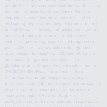
people-of-art.ru
bezzubova.ru
clubtibet.ru
orior-aks.ru
dynamoauto.ru
szk-favorit.ru
carlines.ru
flatnsk.ru
kingbolenskaner.ru
alex-motor.ru
astroline.net.ru
act1.spb.ru
polyglot.com.ru
gidlipetsk.ru
ooo-driada.ru
detsad125.ru
mir-zdoroviya.ru
bruslanovo.ru
siterem.ru
council.spb.ru
лодкипатриот.рф
kafekolizey.ru
iclub.net.ru
gazon-easy.ru
sugarepilekb.ru
grinox.ru
pylesostineco.ru
msts-ozarenie.ru
kameryjooan.ru
artemovskij.ru
dopler.spb.ru
aid70.ru
metall-perm.ru
ndm.msk.ru
ratingzooshop.ru
apiaccess.ru
globalautotrade.info
bezverhovskoe.ru
drsschool.ru
ZOOSMART.SPB.RU
dalakony.ru
medikijob.ru
remontt.spb.ru
photostudia.spb.ru
myragon.ru
terramia.ru
academy62.ru
gardengallereya.ru
rti.com.ru
artem-news.ru
biserinca.ru
krasnodarkurort.com
imshowtv.ru
mebel-v-tule.ru
mobtopik.ru
pcsecurity.net.ru
tool-sib.ru
multimetrunit.ru
sp-tour.ru