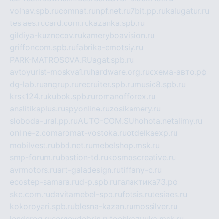
volnav.spb.ru
comnat.ru
npf.net.ru
7bit.pp.ru
kalugatur.ru
tesiaes.ru
card.com.ru
kazanka.spb.ru
gildiya-kuznecov.ru
kameryboavision.ru
griffoncom.spb.ru
fabrika-emotsiy.ru
PARK-MATROSOVA.RU
agat.spb.ru
avtoyurist-moskva1.ru
hardware.org.ru
схема-авто.рф
dg-lab.ru
angrup.ru
recruiter.spb.ru
music8.spb.ru
krsk124.ru
kubok.spb.ru
romanofforex.ru
analitikaplus.ru
spyonline.ru
zosikamery.ru
sloboda-ural.pp.ru
AUTO-COM.SU
hohota.net
alimy.ru
online-z.com
aromat-vostoka.ru
otdelkaexp.ru
mobilvest.ru
bbd.net.ru
mebelshop.msk.ru
smp-forum.ru
bastion-td.ru
kosmoscreative.ru
avrmotors.ru
art-galadesign.ru
tiffany-c.ru
ecostep-samara.ru
d-p.spb.ru
галактика73.рф
sko.com.ru
davitamebel-spb.ru
fotsis.ru
tesiaes.ru
kokoroyari.spb.ru
blesna-kazan.ru
mossilver.ru
lenderoq.ru
sergeydobrin.ru
tochkazvuka.msk.ru