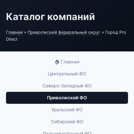
Каталог компаний
Главная
»
Приволжский федеральный округ
» Город Pro
Direct
🏠 Главная
Центральный ФО
Северо-Западный ФО
Приволжский ФО
Уральский ФО
Сибирский ФО
Дальневосточный ФО