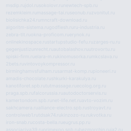
msdip.ru
jdol.ru
sokolovr.ru
newtech-spb.ru
rezemkleim.ru
massage-tai.ru
seonub.ru
zvonitut.ru
biolisichka24.ru
mncraft-download.ru
algoritm-sistema.ru
godflesh.ru
ru-industria.ru
zebra-tlt.ru
okna-proficom.ru
erynok.ru
onlinekinospace.ru
startupstudio-fefu.ru
zarges-ru.ru
gegenjustizunrecht.ru
autobalashov.ru
utrovortu.ru
spiski-firm.ru
elara-m.ru
kinomusorka.ru
mkcslava.ru
2bets.ru
vintovoykompressor.ru
birminghamvsfulham.ru
sarmat-komp.ru
pioneeri.ru
amadis-chocolate.ru
shkurki-karakulya.ru
kanotiforet.spb.ru
tutmassage.ru
ecolog.org.ru
praga.spb.ru
falcorussia.ru
autodoctorservis.ru
kamertondom.spb.ru
net-life.net.ru
avto-vozim.ru
sakhcamera.ru
alliance-electro.spb.ru
stroyavt.ru
controlweb1.ru
tdsak74.ru
kinzozo-ru.ru
kvotka.ru
iron-snab.ru
costa-bella.ru
eugrus.pp.ru
associaciya39.ru
primexpo.spb.ru
bezmorchin.ru
ia2.ru