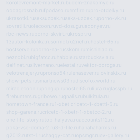
korolevremont-market.ru
budem-znakomye.ru
oooagrosnab.ru
fpodaso.ru
emfire.ru
pro-otdelky.ru
ukrasotki.ru
seksuzbek.ru
seks-uzbek.ru
porno-vk.ru
sovratili.ru
olecoon.ru
vd-dosug.ru
adonyev.ru
rbc-news.ru
porno-skvirt.ru
krospr.ru
13autor-kolonka.ru
sormol.ru
2rich.ru
hostel-65.ru
hostserve.ru
porno-na-russkom.ru
mishinlab.ru
neznobi.ru
bigfatcc.ru
habble.ru
starbucksvia.ru
delfinet.ru
silvernano.ru
elestal.ru
vektor-doroga.ru
velotrenajery.ru
pronso54.ru
lenasever.ru
lovinskix.ru
show-pets.ru
smartnews03.ru
discofoxworld.ru
miraclecoon.ru
pongup.ru
hostel65.ru
liura.ru
glasspb.ru
firehunters.ru
gribowo.ru
gnalis.ru
bulkitula.ru
hometown-france.ru
1-xbeticricetc-1-xbetti-5.ru
shop-garena.ru
cricetc-1-xbetr-1-xbetcc-2.ru
one-life-story.ru
top-halyava.ru
accounts112.ru
poka-vse-doma-2.ru
3-d-file.ru
hahahaharms.ru
g2012.ru
tst-1.ru
shaggy-cat.ru
opsmgr.ru
ev-gallery.ru