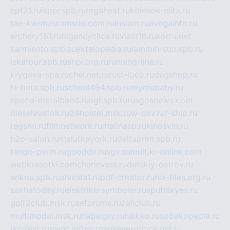
cpt21.ru
ispecspb.ru
regahost.ru
kolosok-elita.ru
tae-kwon.ru
consrio.com.ru
insiam.ru
avegainfo.ru
archery161.ru
bigencyclica.ru
vlast16.ru
korru.net
sarmiento.spb.su
extelopedia.ru
lammin-suo.spb.ru
iskatour.spb.ru
snpi.org.ru
running-line.ru
krygeva-spa.ru
chel.net.ru
rust-loco.ru
dugshop.ru
hl-beta.spb.ru
school494.spb.ru
mymubaby.ru
epoha-metalband.ru
ngr.spb.ru
rusgosnews.com
dieselvostok.ru
24hostel.msk.ru
w-dev.ru
f-ship.ru
regsmi.ru
filmnetwork.ru
malinasp.ru
kinosvin.ru
h2o-salon.ru
malutkayork.ru
deltaprim.spb.ru
tango-perm.ru
gooddir.ru
sgv.su
multiki-online.com
webkrasotki.com
cherinvest.ru
detskiy-ostrov.ru
ankou.spb.ru
alvesta1.ru
pdf-creator.ru
nix-files.org.ru
sakhatoday.ru
elektrikersymboler.ru
sputnikyes.ru
golf2club.msk.ru
aeforums.ru
zallclub.ru
multimodal.msk.ru
habaigry.ru
haikko.ru
sobakopedia.ru
isz-fest.ru
ewnc.info
screensaver-clock.net.ru