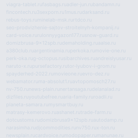
viagra-tablet.ru
fasbags.ru
adler-jun.ru
bandamn.ru
fincontech.ru
3sexporn.ru
1mus.ru
darksand.ru
rebus-toys.ru
minelab-msk.ru
rtdco.ru
seo-prodvizhenie-sajtov-stroitelnyh-kompanij.ru
card-voice.ru
rulonnyygazon177.ru
snow-guard.ru
domizbrusa-9x12spb.ru
demaholding.ru
aalse.ru
a380club.ru
argentinamia.ru
perkoka.ru
movie-one.ru
perk-oka.ru
g-octopus.ru
sibarchives.ru
andreislyusar.ru
naruto-x.ru
pursefactory.ru
tor-lyubov-i-grom.ru
spayderhed-2022.ru
movieone.ru
evro-dez.ru
webamator.ru
ma-absolut1.ru
avtopomosch27.ru
nv-750.ru
news-plain.ru
nertansaga.ru
delanalad.ru
dizfiles.ru
youtubefree.ru
aria-family.ru
roadli.ru
planeta-samara.ru
mysmartbuy.ru
matrasy-kemerovo.ru
ashanet.ru
trade-farm.ru
dotcustoms.ru
domizbrusa9x12spb.ru
autodamp.ru
narasimha.ru
djcommodities.ru
nv750.ru
x-ton.ru
newsplain.ru
cardvoice.ru
modopaper.ru
manunae.ru