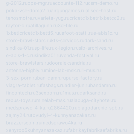
g-2012.ru
ops-mgr.ru
accounts-112.ru
csm-demo.ru
poka-vse-doma2.ru
airgungames.ru
allseo-host.ru
tehosmotre.ru
varieta-yug.ru
cricetc1xbetr1xbetcc2.ru
raytor-d.ru
atillagunn.ru
3d-file.ru
1xbeticricetc1xbetti5.ru
uafoot-statti.ru
e-abis1c.ru
store-brawl-stars.ru
kts-services.ru
dark-sand.ru
sindika-01.ru
sp-life.ru
x-legion.ru
sib-archives.ru
e-abis-1-c.ru
sindika01.ru
venda-festival.ru
store-brawlstars.ru
dooraleksandria.ru
antenna-highly.ru
mine-lab-msk.ru
1-mus.ru
3-sex-porn.ru
ban-damn.ru
purse-factory.ru
viagra-tablet.ru
fasbags.ru
adler-jun.ru
bandamn.ru
fincontech.ru
3sexporn.ru
1mus.ru
darksand.ru
rebus-toys.ru
minelab-msk.ru
alabuga-cityhotel.ru
medsprawo-4-ka.ru
2864420.ru
blagodarenie-spb.ru
zajmy24.ru
tovudyi-4-kuhnyanazakaz.ru
brazzerscom.ru
medsprawo4ka.ru
xehyroo5kuhnyanazakaz.ru
fabrikayfabrikaefabrika.ru