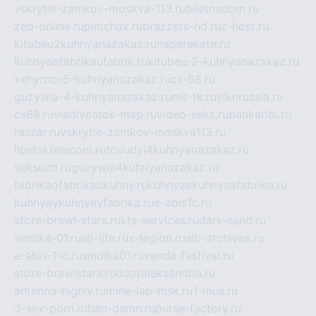
vskrytie-zamkov-moskva-113.ru
biletnadom.ru
zed-online.ru
pimchax.ru
brazzers-hd.ru
z-host.ru
kitubeu2kuhnyanazakaz.ru
naperekate.ru
kuhnyaofabrikaufabrik.ru
kitubeu-2-kuhnyanazakaz.ru
xehyroo-5-kuhnyanazakaz.ru
cs-68.ru
guzywia-4-kuhnyanazakaz.ru
mir-tk.ru
vlknrussia.ru
cs68.ru
vladivostok-map.ru
video-seks.ru
bankaribi.ru
raszar.ru
vskrytie-zamkov-moskva113.ru
lipetsktelecom.ru
tovudyi4kuhnyanazakaz.ru
seksuzb.ru
guzywia4kuhnyanazakaz.ru
fabrikaofabrikaokuhny.ru
kuhnyaekuhnyaafabrika.ru
kuhnyaykuhnyayfabrika.ru
e-abis1c.ru
store-brawl-stars.ru
kts-services.ru
dark-sand.ru
sindika-01.ru
sp-life.ru
x-legion.ru
sib-archives.ru
e-abis-1-c.ru
sindika01.ru
venda-festival.ru
store-brawlstars.ru
dooraleksandria.ru
antenna-highly.ru
mine-lab-msk.ru
1-mus.ru
3-sex-porn.ru
ban-damn.ru
purse-factory.ru