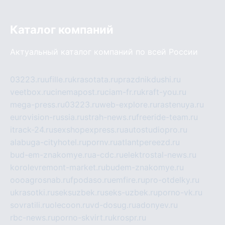
Каталог компаний
Актуальный каталог компаний по всей России
03223.ru
ufille.ru
krasotata.ru
prazdnikdushi.ru
veetbox.ru
cinemapost.ru
ciam-fr.ru
kraft-you.ru
mega-press.ru
03223.ru
web-explore.ru
rastenuya.ru
eurovision-russia.ru
strah-news.ru
freeride-team.ru
itrack-24.ru
sexshopexpress.ru
autostudiopro.ru
alabuga-cityhotel.ru
pornv.ru
atlantpereezd.ru
bud-em-znakomye.ru
a-cdc.ru
elektrostal-news.ru
korolevremont-market.ru
budem-znakomye.ru
oooagrosnab.ru
fpodaso.ru
emfire.ru
pro-otdelky.ru
ukrasotki.ru
seksuzbek.ru
seks-uzbek.ru
porno-vk.ru
sovratili.ru
olecoon.ru
vd-dosug.ru
adonyev.ru
rbc-news.ru
porno-skvirt.ru
krospr.ru