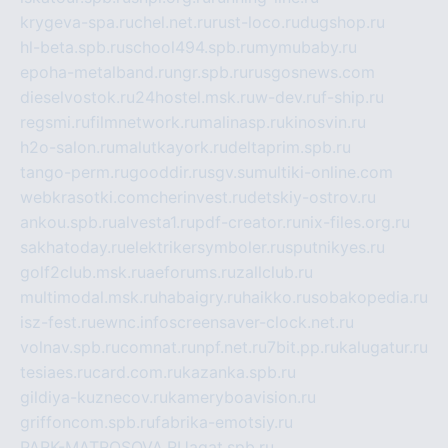
krygeva-spa.ru
chel.net.ru
rust-loco.ru
dugshop.ru
hl-beta.spb.ru
school494.spb.ru
mymubaby.ru
epoha-metalband.ru
ngr.spb.ru
rusgosnews.com
dieselvostok.ru
24hostel.msk.ru
w-dev.ru
f-ship.ru
regsmi.ru
filmnetwork.ru
malinasp.ru
kinosvin.ru
h2o-salon.ru
malutkayork.ru
deltaprim.spb.ru
tango-perm.ru
gooddir.ru
sgv.su
multiki-online.com
webkrasotki.com
cherinvest.ru
detskiy-ostrov.ru
ankou.spb.ru
alvesta1.ru
pdf-creator.ru
nix-files.org.ru
sakhatoday.ru
elektrikersymboler.ru
sputnikyes.ru
golf2club.msk.ru
aeforums.ru
zallclub.ru
multimodal.msk.ru
habaigry.ru
haikko.ru
sobakopedia.ru
isz-fest.ru
ewnc.info
screensaver-clock.net.ru
volnav.spb.ru
comnat.ru
npf.net.ru
7bit.pp.ru
kalugatur.ru
tesiaes.ru
card.com.ru
kazanka.spb.ru
gildiya-kuznecov.ru
kameryboavision.ru
griffoncom.spb.ru
fabrika-emotsiy.ru
PARK-MATROSOVA.RU
agat.spb.ru