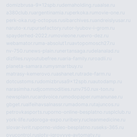
domizbrusa-9x12spb.ru
demaholding.ru
aalse.ru
a380club.ru
argentinamia.ru
perkoka.ru
movie-one.ru
perk-oka.ru
g-octopus.ru
sibarchives.ru
andreislyusar.ru
naruto-x.ru
pursefactory.ru
tor-lyubov-i-grom.ru
spayderhed-2022.ru
movieone.ru
evro-dez.ru
webamator.ru
ma-absolut1.ru
avtopomosch27.ru
nv-750.ru
news-plain.ru
nertansaga.ru
delanalad.ru
dizfiles.ru
youtubefree.ru
aria-family.ru
roadli.ru
planeta-samara.ru
mysmartbuy.ru
matrasy-kemerovo.ru
ashanet.ru
trade-farm.ru
dotcustoms.ru
domizbrusa9x12spb.ru
autodamp.ru
narasimha.ru
djcommodities.ru
nv750.ru
x-ton.ru
newsplain.ru
cardvoice.ru
modopaper.ru
manunae.ru
gbget.ru
alfeihavsalnassr.ru
madoma.ru
tajuncos.ru
petrovkasports.ru
porno-online-besplatno.ru
splclub.ru
york-life.ru
doroga-expo.ru
ribery.ru
cleanmedicine.ru
slovar-ivrit.ru
porno-video-besplatno.ru
seks-365.ru
ovucontrol.ru
sloty-igrovyye-avtomaty.ru