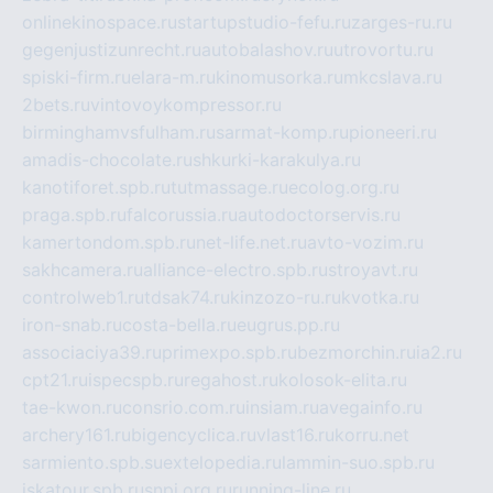
onlinekinospace.ru
startupstudio-fefu.ru
zarges-ru.ru
gegenjustizunrecht.ru
autobalashov.ru
utrovortu.ru
spiski-firm.ru
elara-m.ru
kinomusorka.ru
mkcslava.ru
2bets.ru
vintovoykompressor.ru
birminghamvsfulham.ru
sarmat-komp.ru
pioneeri.ru
amadis-chocolate.ru
shkurki-karakulya.ru
kanotiforet.spb.ru
tutmassage.ru
ecolog.org.ru
praga.spb.ru
falcorussia.ru
autodoctorservis.ru
kamertondom.spb.ru
net-life.net.ru
avto-vozim.ru
sakhcamera.ru
alliance-electro.spb.ru
stroyavt.ru
controlweb1.ru
tdsak74.ru
kinzozo-ru.ru
kvotka.ru
iron-snab.ru
costa-bella.ru
eugrus.pp.ru
associaciya39.ru
primexpo.spb.ru
bezmorchin.ru
ia2.ru
cpt21.ru
ispecspb.ru
regahost.ru
kolosok-elita.ru
tae-kwon.ru
consrio.com.ru
insiam.ru
avegainfo.ru
archery161.ru
bigencyclica.ru
vlast16.ru
korru.net
sarmiento.spb.su
extelopedia.ru
lammin-suo.spb.ru
iskatour.spb.ru
snpi.org.ru
running-line.ru