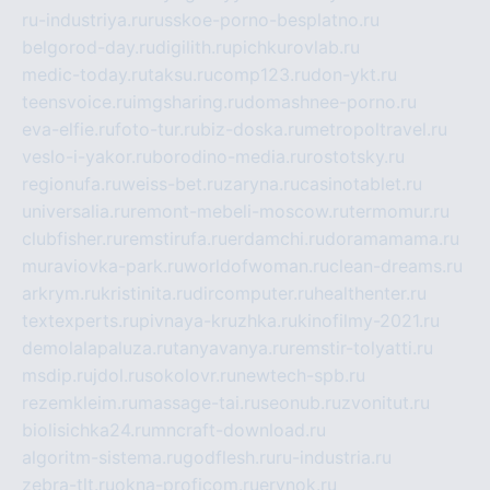
ru-industriya.ru
russkoe-porno-besplatno.ru
belgorod-day.ru
digilith.ru
pichkurovlab.ru
medic-today.ru
taksu.ru
comp123.ru
don-ykt.ru
teensvoice.ru
imgsharing.ru
domashnee-porno.ru
eva-elfie.ru
foto-tur.ru
biz-doska.ru
metropoltravel.ru
veslo-i-yakor.ru
borodino-media.ru
rostotsky.ru
regionufa.ru
weiss-bet.ru
zaryna.ru
casinotablet.ru
universalia.ru
remont-mebeli-moscow.ru
termomur.ru
clubfisher.ru
remstirufa.ru
erdamchi.ru
doramamama.ru
muraviovka-park.ru
worldofwoman.ru
clean-dreams.ru
arkrym.ru
kristinita.ru
dircomputer.ru
healthenter.ru
textexperts.ru
pivnaya-kruzhka.ru
kinofilmy-2021.ru
demolalapaluza.ru
tanyavanya.ru
remstir-tolyatti.ru
msdip.ru
jdol.ru
sokolovr.ru
newtech-spb.ru
rezemkleim.ru
massage-tai.ru
seonub.ru
zvonitut.ru
biolisichka24.ru
mncraft-download.ru
algoritm-sistema.ru
godflesh.ru
ru-industria.ru
zebra-tlt.ru
okna-proficom.ru
erynok.ru