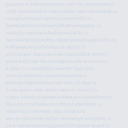
guzywia-4-kuhnyanazakaz.ru
mir-tk.ru
vlknrussia.ru
cs68.ru
vladivostok-map.ru
video-seks.ru
bankaribi.ru
raszar.ru
vskrytie-zamkov-moskva113.ru
lipetsktelecom.ru
tovudyi4kuhnyanazakaz.ru
seksuzb.ru
guzywia4kuhnyanazakaz.ru
fabrikaofabrikaokuhny.ru
kuhnyaekuhnyaafabrika.ru
kuhnyaykuhnyayfabrika.ru
e-abis1c.ru
store-brawl-stars.ru
kts-services.ru
dark-sand.ru
sindika-01.ru
sp-life.ru
x-legion.ru
sib-archives.ru
e-abis-1-c.ru
sindika01.ru
venda-festival.ru
store-brawlstars.ru
dooraleksandria.ru
antenna-highly.ru
mine-lab-msk.ru
1-mus.ru
3-sex-porn.ru
ban-damn.ru
purse-factory.ru
viagra-tablet.ru
fasbags.ru
adler-jun.ru
bandamn.ru
fincontech.ru
3sexporn.ru
1mus.ru
darksand.ru
rebus-toys.ru
minelab-msk.ru
rtdco.ru
seo-prodvizhenie-sajtov-stroitelnyh-kompanij.ru
card-voice.ru
rulonnyygazon177.ru
snow-guard.ru