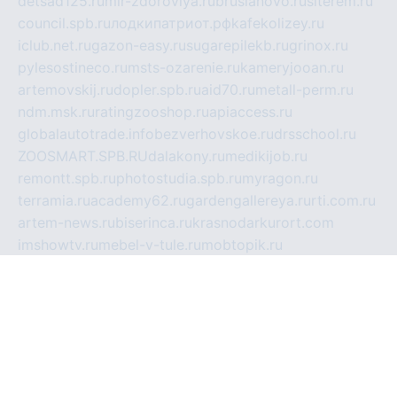
detsad125.ru
mir-zdoroviya.ru
bruslanovo.ru
siterem.ru
council.spb.ru
лодкипатриот.рф
kafekolizey.ru
iclub.net.ru
gazon-easy.ru
sugarepilekb.ru
grinox.ru
pylesostineco.ru
msts-ozarenie.ru
kameryjooan.ru
artemovskij.ru
dopler.spb.ru
aid70.ru
metall-perm.ru
ndm.msk.ru
ratingzooshop.ru
apiaccess.ru
globalautotrade.info
bezverhovskoe.ru
drsschool.ru
ZOOSMART.SPB.RU
dalakony.ru
medikijob.ru
remontt.spb.ru
photostudia.spb.ru
myragon.ru
terramia.ru
academy62.ru
gardengallereya.ru
rti.com.ru
artem-news.ru
biserinca.ru
krasnodarkurort.com
imshowtv.ru
mebel-v-tule.ru
mobtopik.ru
pcsecurity.net.ru
tool-sib.ru
multimetrunit.ru
sp-tour.ru
fan-cs.ru
santeh-russia.ru
symbian9.net.ru
DSHAIR.RU
tmmotors.spb.ru
xjocuricopii.com
musavtomat.msk.ru
obustrojdom.ru
sovetcik.ru
ybaranovskaya.ru
ppknews.ru
cult-alshei.ru
JAPANRUSSIA.RU
proekciyamebel.ru
imper-finans.ru
rim.org.ru