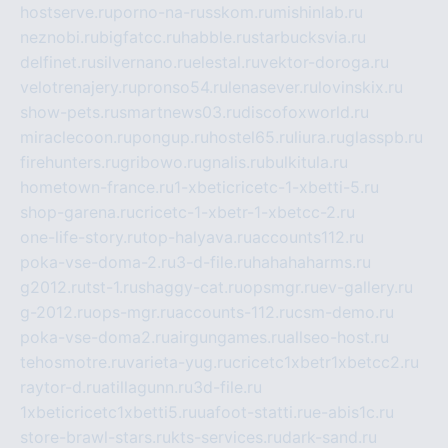
hostserve.ru
porno-na-russkom.ru
mishinlab.ru
neznobi.ru
bigfatcc.ru
habble.ru
starbucksvia.ru
delfinet.ru
silvernano.ru
elestal.ru
vektor-doroga.ru
velotrenajery.ru
pronso54.ru
lenasever.ru
lovinskix.ru
show-pets.ru
smartnews03.ru
discofoxworld.ru
miraclecoon.ru
pongup.ru
hostel65.ru
liura.ru
glasspb.ru
firehunters.ru
gribowo.ru
gnalis.ru
bulkitula.ru
hometown-france.ru
1-xbeticricetc-1-xbetti-5.ru
shop-garena.ru
cricetc-1-xbetr-1-xbetcc-2.ru
one-life-story.ru
top-halyava.ru
accounts112.ru
poka-vse-doma-2.ru
3-d-file.ru
hahahaharms.ru
g2012.ru
tst-1.ru
shaggy-cat.ru
opsmgr.ru
ev-gallery.ru
g-2012.ru
ops-mgr.ru
accounts-112.ru
csm-demo.ru
poka-vse-doma2.ru
airgungames.ru
allseo-host.ru
tehosmotre.ru
varieta-yug.ru
cricetc1xbetr1xbetcc2.ru
raytor-d.ru
atillagunn.ru
3d-file.ru
1xbeticricetc1xbetti5.ru
uafoot-statti.ru
e-abis1c.ru
store-brawl-stars.ru
kts-services.ru
dark-sand.ru