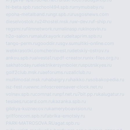
hl-beta.spb.ru
school494.spb.ru
mymubaby.ru
epoha-metalband.ru
ngr.spb.ru
rusgosnews.com
dieselvostok.ru
24hostel.msk.ru
w-dev.ru
f-ship.ru
regsmi.ru
filmnetwork.ru
malinasp.ru
kinosvin.ru
h2o-salon.ru
malutkayork.ru
deltaprim.spb.ru
tango-perm.ru
gooddir.ru
sgv.su
multiki-online.com
webkrasotki.com
cherinvest.ru
detskiy-ostrov.ru
ankou.spb.ru
alvesta1.ru
pdf-creator.ru
nix-files.org.ru
sakhatoday.ru
elektrikersymboler.ru
sputnikyes.ru
golf2club.msk.ru
aeforums.ru
zallclub.ru
multimodal.msk.ru
habaigry.ru
haikko.ru
sobakopedia.ru
isz-fest.ru
ewnc.info
screensaver-clock.net.ru
volnav.spb.ru
comnat.ru
npf.net.ru
7bit.pp.ru
kalugatur.ru
tesiaes.ru
card.com.ru
kazanka.spb.ru
gildiya-kuznecov.ru
kameryboavision.ru
griffoncom.spb.ru
fabrika-emotsiy.ru
PARK-MATROSOVA.RU
agat.spb.ru