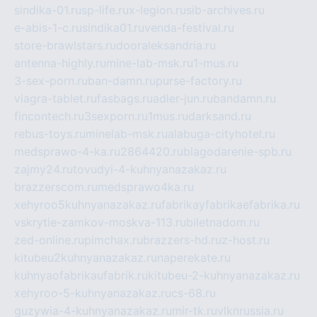
sindika-01.ru
sp-life.ru
x-legion.ru
sib-archives.ru
e-abis-1-c.ru
sindika01.ru
venda-festival.ru
store-brawlstars.ru
dooraleksandria.ru
antenna-highly.ru
mine-lab-msk.ru
1-mus.ru
3-sex-porn.ru
ban-damn.ru
purse-factory.ru
viagra-tablet.ru
fasbags.ru
adler-jun.ru
bandamn.ru
fincontech.ru
3sexporn.ru
1mus.ru
darksand.ru
rebus-toys.ru
minelab-msk.ru
alabuga-cityhotel.ru
medsprawo-4-ka.ru
2864420.ru
blagodarenie-spb.ru
zajmy24.ru
tovudyi-4-kuhnyanazakaz.ru
brazzerscom.ru
medsprawo4ka.ru
xehyroo5kuhnyanazakaz.ru
fabrikayfabrikaefabrika.ru
vskrytie-zamkov-moskva-113.ru
biletnadom.ru
zed-online.ru
pimchax.ru
brazzers-hd.ru
z-host.ru
kitubeu2kuhnyanazakaz.ru
naperekate.ru
kuhnyaofabrikaufabrik.ru
kitubeu-2-kuhnyanazakaz.ru
xehyroo-5-kuhnyanazakaz.ru
cs-68.ru
guzywia-4-kuhnyanazakaz.ru
mir-tk.ru
vlknrussia.ru