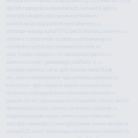
avtoyurist-moskva1.ru
hardware.org.ru
схема-авто.рф
dg-lab.ru
angrup.ru
recruiter.spb.ru
music8.spb.ru
krsk124.ru
kubok.spb.ru
romanofforex.ru
analitikaplus.ru
spyonline.ru
zosikamery.ru
sloboda-ural.pp.ru
AUTO-COM.SU
hohota.net
alimy.ru
online-z.com
aromat-vostoka.ru
otdelkaexp.ru
mobilvest.ru
bbd.net.ru
mebelshop.msk.ru
smp-forum.ru
bastion-td.ru
kosmoscreative.ru
avrmotors.ru
art-galadesign.ru
tiffany-c.ru
ecostep-samara.ru
d-p.spb.ru
галактика73.рф
sko.com.ru
davitamebel-spb.ru
fotsis.ru
tesiaes.ru
kokoroyari.spb.ru
blesna-kazan.ru
mossilver.ru
lenderoq.ru
sergeydobrin.ru
tochkazvuka.msk.ru
people-of-art.ru
bezzubova.ru
clubtibet.ru
orior-aks.ru
dynamoauto.ru
szk-favorit.ru
carlines.ru
flatnsk.ru
kingbolenskaner.ru
alex-motor.ru
astroline.net.ru
act1.spb.ru
polyglot.com.ru
gidlipetsk.ru
ooo-driada.ru
detsad125.ru
mir-zdoroviya.ru
bruslanovo.ru
siterem.ru