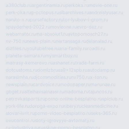
a380club.ru
argentinamia.ru
perkoka.ru
movie-one.ru
perk-oka.ru
g-octopus.ru
sibarchives.ru
andreislyusar.ru
naruto-x.ru
pursefactory.ru
tor-lyubov-i-grom.ru
spayderhed-2022.ru
movieone.ru
evro-dez.ru
webamator.ru
ma-absolut1.ru
avtopomosch27.ru
nv-750.ru
news-plain.ru
nertansaga.ru
delanalad.ru
dizfiles.ru
youtubefree.ru
aria-family.ru
roadli.ru
planeta-samara.ru
mysmartbuy.ru
matrasy-kemerovo.ru
ashanet.ru
trade-farm.ru
dotcustoms.ru
domizbrusa9x12spb.ru
autodamp.ru
narasimha.ru
djcommodities.ru
nv750.ru
x-ton.ru
newsplain.ru
cardvoice.ru
modopaper.ru
manunae.ru
gbget.ru
alfeihavsalnassr.ru
madoma.ru
tajuncos.ru
petrovkasports.ru
porno-online-besplatno.ru
splclub.ru
york-life.ru
doroga-expo.ru
ribery.ru
cleanmedicine.ru
slovar-ivrit.ru
porno-video-besplatno.ru
seks-365.ru
ovucontrol.ru
sloty-igrovyye-avtomaty.ru
ru-industriya.ru
russkoe-porno-besplatno.ru