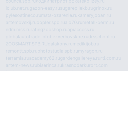
council.spb.ru
лодкипатриот.рф
kafekolizey.ru
iclub.net.ru
gazon-easy.ru
sugarepilekb.ru
grinox.ru
pylesostineco.ru
msts-ozarenie.ru
kameryjooan.ru
artemovskij.ru
dopler.spb.ru
aid70.ru
metall-perm.ru
ndm.msk.ru
ratingzooshop.ru
apiaccess.ru
globalautotrade.info
bezverhovskoe.ru
drsschool.ru
ZOOSMART.SPB.RU
dalakony.ru
medikijob.ru
remontt.spb.ru
photostudia.spb.ru
myragon.ru
terramia.ru
academy62.ru
gardengallereya.ru
rti.com.ru
artem-news.ru
biserinca.ru
krasnodarkurort.com
imshowtv.ru
mebel-v-tule.ru
mobtopik.ru
pcsecurity.net.ru
tool-sib.ru
multimetrunit.ru
sp-tour.ru
fan-cs.ru
santeh-russia.ru
symbian9.net.ru
DSHAIR.RU
tmmotors.spb.ru
xjocuricopii.com
musavtomat.msk.ru
obustrojdom.ru
sovetcik.ru
ybaranovskaya.ru
ppknews.ru
cult-alshei.ru
JAPANRUSSIA.RU
proekciyamebel.ru
imper-finans.ru
rim.org.ru
glamourai.ru
brassminus.ru
zabor-pro.ru
ftn.pp.ru