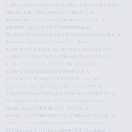
cs68.ru
vladivostok-map.ru
video-seks.ru
bankaribi.ru
raszar.ru
vskrytie-zamkov-moskva113.ru
lipetsktelecom.ru
tovudyi4kuhnyanazakaz.ru
seksuzb.ru
guzywia4kuhnyanazakaz.ru
fabrikaofabrikaokuhny.ru
kuhnyaekuhnyaafabrika.ru
kuhnyaykuhnyayfabrika.ru
e-abis1c.ru
store-brawl-stars.ru
kts-services.ru
dark-sand.ru
sindika-01.ru
sp-life.ru
x-legion.ru
sib-archives.ru
e-abis-1-c.ru
sindika01.ru
venda-festival.ru
store-brawlstars.ru
dooraleksandria.ru
antenna-highly.ru
mine-lab-msk.ru
1-mus.ru
3-sex-porn.ru
ban-damn.ru
purse-factory.ru
viagra-tablet.ru
fasbags.ru
adler-jun.ru
bandamn.ru
fincontech.ru
3sexporn.ru
1mus.ru
darksand.ru
rebus-toys.ru
minelab-msk.ru
rtdco.ru
seo-prodvizhenie-sajtov-stroitelnyh-kompanij.ru
card-voice.ru
rulonnyygazon177.ru
snow-guard.ru
domizbrusa-9x12spb.ru
demaholding.ru
aalse.ru