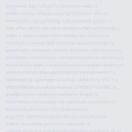
belgorod-day.ru
digilith.ru
pichkurovlab.ru
medic-today.ru
taksu.ru
comp123.ru
don-ykt.ru
teensvoice.ru
imgsharing.ru
domashnee-porno.ru
eva-elfie.ru
foto-tur.ru
biz-doska.ru
metropoltravel.ru
veslo-i-yakor.ru
borodino-media.ru
rostotsky.ru
regionufa.ru
weiss-bet.ru
zaryna.ru
casinotablet.ru
universalia.ru
remont-mebeli-moscow.ru
termomur.ru
clubfisher.ru
remstirufa.ru
erdamchi.ru
doramamama.ru
muraviovka-park.ru
worldofwoman.ru
clean-dreams.ru
arkrym.ru
kristinita.ru
dircomputer.ru
healthenter.ru
textexperts.ru
pivnaya-kruzhka.ru
kinofilmy-2021.ru
demolalapaluza.ru
tanyavanya.ru
remstir-tolyatti.ru
msdip.ru
jdol.ru
sokolovr.ru
newtech-spb.ru
rezemkleim.ru
massage-tai.ru
seonub.ru
zvonitut.ru
biolisichka24.ru
mncraft-download.ru
algoritm-sistema.ru
godflesh.ru
ru-industria.ru
zebra-tlt.ru
okna-proficom.ru
erynok.ru
onlinekinospace.ru
startupstudio-fefu.ru
zarges-ru.ru