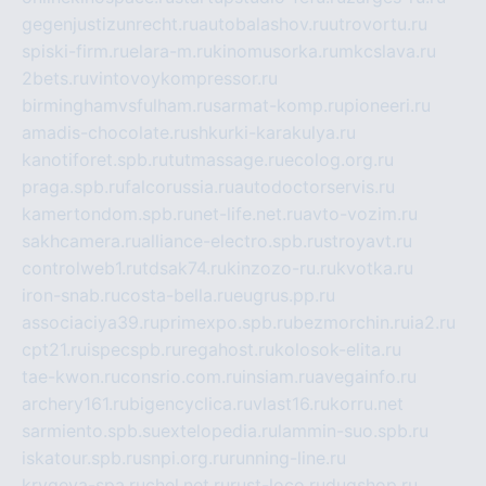
gegenjustizunrecht.ru
autobalashov.ru
utrovortu.ru
spiski-firm.ru
elara-m.ru
kinomusorka.ru
mkcslava.ru
2bets.ru
vintovoykompressor.ru
birminghamvsfulham.ru
sarmat-komp.ru
pioneeri.ru
amadis-chocolate.ru
shkurki-karakulya.ru
kanotiforet.spb.ru
tutmassage.ru
ecolog.org.ru
praga.spb.ru
falcorussia.ru
autodoctorservis.ru
kamertondom.spb.ru
net-life.net.ru
avto-vozim.ru
sakhcamera.ru
alliance-electro.spb.ru
stroyavt.ru
controlweb1.ru
tdsak74.ru
kinzozo-ru.ru
kvotka.ru
iron-snab.ru
costa-bella.ru
eugrus.pp.ru
associaciya39.ru
primexpo.spb.ru
bezmorchin.ru
ia2.ru
cpt21.ru
ispecspb.ru
regahost.ru
kolosok-elita.ru
tae-kwon.ru
consrio.com.ru
insiam.ru
avegainfo.ru
archery161.ru
bigencyclica.ru
vlast16.ru
korru.net
sarmiento.spb.su
extelopedia.ru
lammin-suo.spb.ru
iskatour.spb.ru
snpi.org.ru
running-line.ru
krygeva-spa.ru
chel.net.ru
rust-loco.ru
dugshop.ru