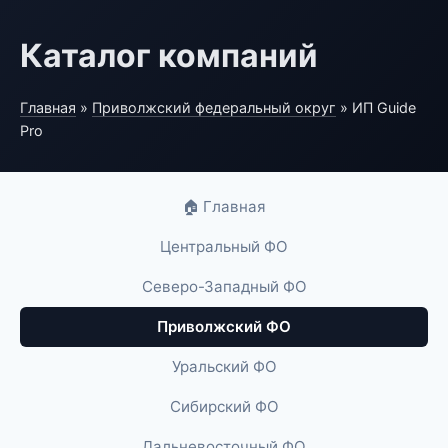
Каталог компаний
Главная
»
Приволжский федеральный округ
» ИП Guide
Pro
🏠 Главная
Центральный ФО
Северо-Западный ФО
Приволжский ФО
Уральский ФО
Сибирский ФО
Дальневосточный ФО