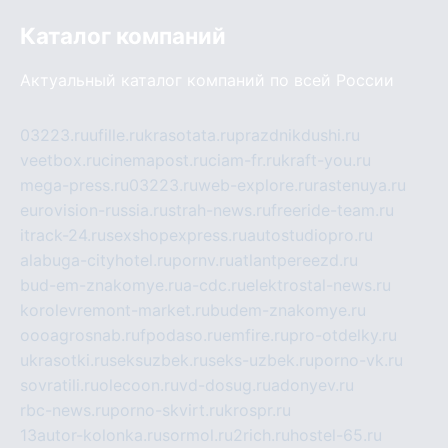
Каталог компаний
Актуальный каталог компаний по всей России
03223.ru
ufille.ru
krasotata.ru
prazdnikdushi.ru
veetbox.ru
cinemapost.ru
ciam-fr.ru
kraft-you.ru
mega-press.ru
03223.ru
web-explore.ru
rastenuya.ru
eurovision-russia.ru
strah-news.ru
freeride-team.ru
itrack-24.ru
sexshopexpress.ru
autostudiopro.ru
alabuga-cityhotel.ru
pornv.ru
atlantpereezd.ru
bud-em-znakomye.ru
a-cdc.ru
elektrostal-news.ru
korolevremont-market.ru
budem-znakomye.ru
oooagrosnab.ru
fpodaso.ru
emfire.ru
pro-otdelky.ru
ukrasotki.ru
seksuzbek.ru
seks-uzbek.ru
porno-vk.ru
sovratili.ru
olecoon.ru
vd-dosug.ru
adonyev.ru
rbc-news.ru
porno-skvirt.ru
krospr.ru
13autor-kolonka.ru
sormol.ru
2rich.ru
hostel-65.ru