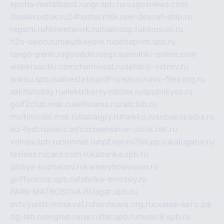
epoha-metalband.ru
ngr.spb.ru
rusgosnews.com
dieselvostok.ru
24hostel.msk.ru
w-dev.ru
f-ship.ru
regsmi.ru
filmnetwork.ru
malinasp.ru
kinosvin.ru
h2o-salon.ru
malutkayork.ru
deltaprim.spb.ru
tango-perm.ru
gooddir.ru
sgv.su
multiki-online.com
webkrasotki.com
cherinvest.ru
detskiy-ostrov.ru
ankou.spb.ru
alvesta1.ru
pdf-creator.ru
nix-files.org.ru
sakhatoday.ru
elektrikersymboler.ru
sputnikyes.ru
golf2club.msk.ru
aeforums.ru
zallclub.ru
multimodal.msk.ru
habaigry.ru
haikko.ru
sobakopedia.ru
isz-fest.ru
ewnc.info
screensaver-clock.net.ru
volnav.spb.ru
comnat.ru
npf.net.ru
7bit.pp.ru
kalugatur.ru
tesiaes.ru
card.com.ru
kazanka.spb.ru
gildiya-kuznecov.ru
kameryboavision.ru
griffoncom.spb.ru
fabrika-emotsiy.ru
PARK-MATROSOVA.RU
agat.spb.ru
avtoyurist-moskva1.ru
hardware.org.ru
схема-авто.рф
dg-lab.ru
angrup.ru
recruiter.spb.ru
music8.spb.ru