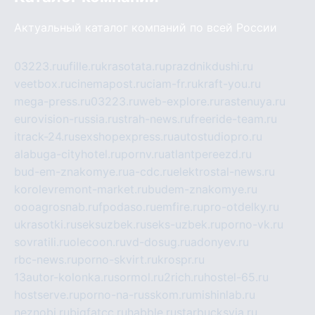
Актуальный каталог компаний по всей России
03223.ru
ufille.ru
krasotata.ru
prazdnikdushi.ru
veetbox.ru
cinemapost.ru
ciam-fr.ru
kraft-you.ru
mega-press.ru
03223.ru
web-explore.ru
rastenuya.ru
eurovision-russia.ru
strah-news.ru
freeride-team.ru
itrack-24.ru
sexshopexpress.ru
autostudiopro.ru
alabuga-cityhotel.ru
pornv.ru
atlantpereezd.ru
bud-em-znakomye.ru
a-cdc.ru
elektrostal-news.ru
korolevremont-market.ru
budem-znakomye.ru
oooagrosnab.ru
fpodaso.ru
emfire.ru
pro-otdelky.ru
ukrasotki.ru
seksuzbek.ru
seks-uzbek.ru
porno-vk.ru
sovratili.ru
olecoon.ru
vd-dosug.ru
adonyev.ru
rbc-news.ru
porno-skvirt.ru
krospr.ru
13autor-kolonka.ru
sormol.ru
2rich.ru
hostel-65.ru
hostserve.ru
porno-na-russkom.ru
mishinlab.ru
neznobi.ru
bigfatcc.ru
habble.ru
starbucksvia.ru