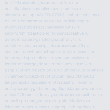
krsk124.ru
kubok.spb.ru
romanofforex.ru
analitikaplus.ru
spyonline.ru
zosikamery.ru
sloboda-ural.pp.ru
AUTO-COM.SU
hohota.net
alimy.ru
online-z.com
aromat-vostoka.ru
otdelkaexp.ru
mobilvest.ru
bbd.net.ru
mebelshop.msk.ru
smp-forum.ru
bastion-td.ru
kosmoscreative.ru
avrmotors.ru
art-galadesign.ru
tiffany-c.ru
ecostep-samara.ru
d-p.spb.ru
галактика73.рф
sko.com.ru
davitamebel-spb.ru
fotsis.ru
tesiaes.ru
kokoroyari.spb.ru
blesna-kazan.ru
mossilver.ru
lenderoq.ru
sergeydobrin.ru
tochkazvuka.msk.ru
people-of-art.ru
bezzubova.ru
clubtibet.ru
orior-aks.ru
dynamoauto.ru
szk-favorit.ru
carlines.ru
flatnsk.ru
kingbolenskaner.ru
alex-motor.ru
astroline.net.ru
act1.spb.ru
polyglot.com.ru
gidlipetsk.ru
ooo-driada.ru
detsad125.ru
mir-zdoroviya.ru
bruslanovo.ru
siterem.ru
council.spb.ru
лодкипатриот.рф
kafekolizey.ru
iclub.net.ru
gazon-easy.ru
sugarepilekb.ru
grinox.ru