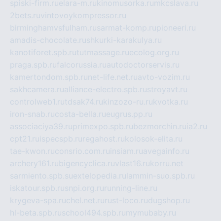
spiski-firm.ru
elara-m.ru
kinomusorka.ru
mkcslava.ru
2bets.ru
vintovoykompressor.ru
birminghamvsfulham.ru
sarmat-komp.ru
pioneeri.ru
amadis-chocolate.ru
shkurki-karakulya.ru
kanotiforet.spb.ru
tutmassage.ru
ecolog.org.ru
praga.spb.ru
falcorussia.ru
autodoctorservis.ru
kamertondom.spb.ru
net-life.net.ru
avto-vozim.ru
sakhcamera.ru
alliance-electro.spb.ru
stroyavt.ru
controlweb1.ru
tdsak74.ru
kinzozo-ru.ru
kvotka.ru
iron-snab.ru
costa-bella.ru
eugrus.pp.ru
associaciya39.ru
primexpo.spb.ru
bezmorchin.ru
ia2.ru
cpt21.ru
ispecspb.ru
regahost.ru
kolosok-elita.ru
tae-kwon.ru
consrio.com.ru
insiam.ru
avegainfo.ru
archery161.ru
bigencyclica.ru
vlast16.ru
korru.net
sarmiento.spb.su
extelopedia.ru
lammin-suo.spb.ru
iskatour.spb.ru
snpi.org.ru
running-line.ru
krygeva-spa.ru
chel.net.ru
rust-loco.ru
dugshop.ru
hl-beta.spb.ru
school494.spb.ru
mymubaby.ru