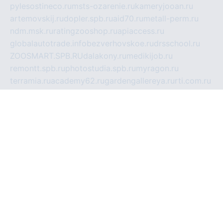
pylesostineco.ru
msts-ozarenie.ru
kameryjooan.ru
artemovskij.ru
dopler.spb.ru
aid70.ru
metall-perm.ru
ndm.msk.ru
ratingzooshop.ru
apiaccess.ru
globalautotrade.info
bezverhovskoe.ru
drsschool.ru
ZOOSMART.SPB.RU
dalakony.ru
medikijob.ru
remontt.spb.ru
photostudia.spb.ru
myragon.ru
terramia.ru
academy62.ru
gardengallereya.ru
rti.com.ru
artem-news.ru
biserinca.ru
krasnodarkurort.com
imshowtv.ru
mebel-v-tule.ru
mobtopik.ru
pcsecurity.net.ru
tool-sib.ru
multimetrunit.ru
sp-tour.ru
fan-cs.ru
santeh-russia.ru
symbian9.net.ru
DSHAIR.RU
tmmotors.spb.ru
xjocuricopii.com
musavtomat.msk.ru
obustrojdom.ru
sovetcik.ru
ybaranovskaya.ru
ppknews.ru
cult-alshei.ru
JAPANRUSSIA.RU
proekciyamebel.ru
imper-finans.ru
rim.org.ru
glamourai.ru
brassminus.ru
zabor-pro.ru
ftn.pp.ru
dorogoe58.ru
laimengpacker.ru
kuzova-zapchasti.ru
sageerp.ru
taxodrom.ru
dsrazvitie.ru
hardcity.net.ru