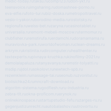
medic-today.ru
taksu.ru
comp123.ru
don-ykt.ru
teensvoice.ru
imgsharing.ru
domashnee-porno.ru
eva-elfie.ru
foto-tur.ru
biz-doska.ru
metropoltravel.ru
veslo-i-yakor.ru
borodino-media.ru
rostotsky.ru
regionufa.ru
weiss-bet.ru
zaryna.ru
casinotablet.ru
universalia.ru
remont-mebeli-moscow.ru
termomur.ru
clubfisher.ru
remstirufa.ru
erdamchi.ru
doramamama.ru
muraviovka-park.ru
worldofwoman.ru
clean-dreams.ru
arkrym.ru
kristinita.ru
dircomputer.ru
healthenter.ru
textexperts.ru
pivnaya-kruzhka.ru
kinofilmy-2021.ru
demolalapaluza.ru
tanyavanya.ru
remstir-tolyatti.ru
msdip.ru
jdol.ru
sokolovr.ru
newtech-spb.ru
rezemkleim.ru
massage-tai.ru
seonub.ru
zvonitut.ru
biolisichka24.ru
mncraft-download.ru
algoritm-sistema.ru
godflesh.ru
ru-industria.ru
zebra-tlt.ru
okna-proficom.ru
erynok.ru
onlinekinospace.ru
startupstudio-fefu.ru
zarges-ru.ru
gegenjustizunrecht.ru
autobalashov.ru
utrovortu.ru