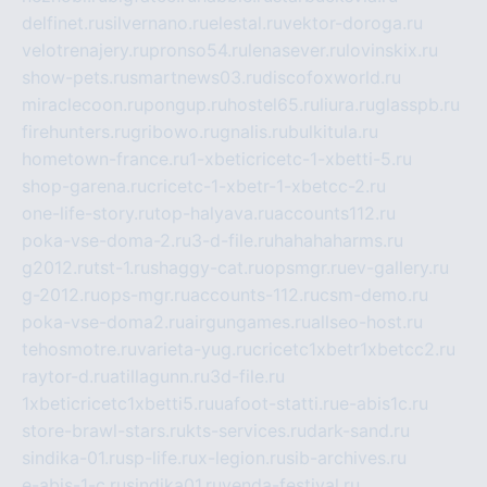
delfinet.ru
silvernano.ru
elestal.ru
vektor-doroga.ru
velotrenajery.ru
pronso54.ru
lenasever.ru
lovinskix.ru
show-pets.ru
smartnews03.ru
discofoxworld.ru
miraclecoon.ru
pongup.ru
hostel65.ru
liura.ru
glasspb.ru
firehunters.ru
gribowo.ru
gnalis.ru
bulkitula.ru
hometown-france.ru
1-xbeticricetc-1-xbetti-5.ru
shop-garena.ru
cricetc-1-xbetr-1-xbetcc-2.ru
one-life-story.ru
top-halyava.ru
accounts112.ru
poka-vse-doma-2.ru
3-d-file.ru
hahahaharms.ru
g2012.ru
tst-1.ru
shaggy-cat.ru
opsmgr.ru
ev-gallery.ru
g-2012.ru
ops-mgr.ru
accounts-112.ru
csm-demo.ru
poka-vse-doma2.ru
airgungames.ru
allseo-host.ru
tehosmotre.ru
varieta-yug.ru
cricetc1xbetr1xbetcc2.ru
raytor-d.ru
atillagunn.ru
3d-file.ru
1xbeticricetc1xbetti5.ru
uafoot-statti.ru
e-abis1c.ru
store-brawl-stars.ru
kts-services.ru
dark-sand.ru
sindika-01.ru
sp-life.ru
x-legion.ru
sib-archives.ru
e-abis-1-c.ru
sindika01.ru
venda-festival.ru