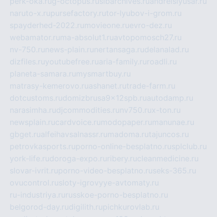
perk-oka.ru
g-octopus.ru
sibarchives.ru
andreislyusar.ru
naruto-x.ru
pursefactory.ru
tor-lyubov-i-grom.ru
spayderhed-2022.ru
movieone.ru
evro-dez.ru
webamator.ru
ma-absolut1.ru
avtopomosch27.ru
nv-750.ru
news-plain.ru
nertansaga.ru
delanalad.ru
dizfiles.ru
youtubefree.ru
aria-family.ru
roadli.ru
planeta-samara.ru
mysmartbuy.ru
matrasy-kemerovo.ru
ashanet.ru
trade-farm.ru
dotcustoms.ru
domizbrusa9x12spb.ru
autodamp.ru
narasimha.ru
djcommodities.ru
nv750.ru
x-ton.ru
newsplain.ru
cardvoice.ru
modopaper.ru
manunae.ru
gbget.ru
alfeihavsalnassr.ru
madoma.ru
tajuncos.ru
petrovkasports.ru
porno-online-besplatno.ru
splclub.ru
york-life.ru
doroga-expo.ru
ribery.ru
cleanmedicine.ru
slovar-ivrit.ru
porno-video-besplatno.ru
seks-365.ru
ovucontrol.ru
sloty-igrovyye-avtomaty.ru
ru-industriya.ru
russkoe-porno-besplatno.ru
belgorod-day.ru
digilith.ru
pichkurovlab.ru