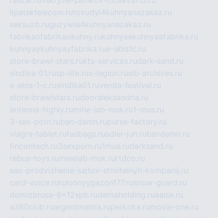
lipetsktelecom.ru
tovudyi4kuhnyanazakaz.ru
seksuzb.ru
guzywia4kuhnyanazakaz.ru
fabrikaofabrikaokuhny.ru
kuhnyaekuhnyaafabrika.ru
kuhnyaykuhnyayfabrika.ru
e-abis1c.ru
store-brawl-stars.ru
kts-services.ru
dark-sand.ru
sindika-01.ru
sp-life.ru
x-legion.ru
sib-archives.ru
e-abis-1-c.ru
sindika01.ru
venda-festival.ru
store-brawlstars.ru
dooraleksandria.ru
antenna-highly.ru
mine-lab-msk.ru
1-mus.ru
3-sex-porn.ru
ban-damn.ru
purse-factory.ru
viagra-tablet.ru
fasbags.ru
adler-jun.ru
bandamn.ru
fincontech.ru
3sexporn.ru
1mus.ru
darksand.ru
rebus-toys.ru
minelab-msk.ru
rtdco.ru
seo-prodvizhenie-sajtov-stroitelnyh-kompanij.ru
card-voice.ru
rulonnyygazon177.ru
snow-guard.ru
domizbrusa-9x12spb.ru
demaholding.ru
aalse.ru
a380club.ru
argentinamia.ru
perkoka.ru
movie-one.ru