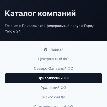
Каталог компаний
Главная
»
Приволжский федеральный округ
» Город
Yellow 24
🏠 Главная
Центральный ФО
Северо-Западный ФО
Приволжский ФО
Уральский ФО
Сибирский ФО
Дальневосточный ФО