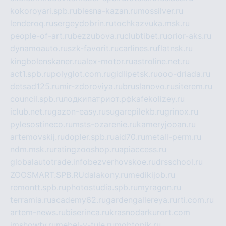
kokoroyari.spb.ru
blesna-kazan.ru
mossilver.ru
lenderoq.ru
sergeydobrin.ru
tochkazvuka.msk.ru
people-of-art.ru
bezzubova.ru
clubtibet.ru
orior-aks.ru
dynamoauto.ru
szk-favorit.ru
carlines.ru
flatnsk.ru
kingbolenskaner.ru
alex-motor.ru
astroline.net.ru
act1.spb.ru
polyglot.com.ru
gidlipetsk.ru
ooo-driada.ru
detsad125.ru
mir-zdoroviya.ru
bruslanovo.ru
siterem.ru
council.spb.ru
лодкипатриот.рф
kafekolizey.ru
iclub.net.ru
gazon-easy.ru
sugarepilekb.ru
grinox.ru
pylesostineco.ru
msts-ozarenie.ru
kameryjooan.ru
artemovskij.ru
dopler.spb.ru
aid70.ru
metall-perm.ru
ndm.msk.ru
ratingzooshop.ru
apiaccess.ru
globalautotrade.info
bezverhovskoe.ru
drsschool.ru
ZOOSMART.SPB.RU
dalakony.ru
medikijob.ru
remontt.spb.ru
photostudia.spb.ru
myragon.ru
terramia.ru
academy62.ru
gardengallereya.ru
rti.com.ru
artem-news.ru
biserinca.ru
krasnodarkurort.com
imshowtv.ru
mebel-v-tule.ru
mobtopik.ru