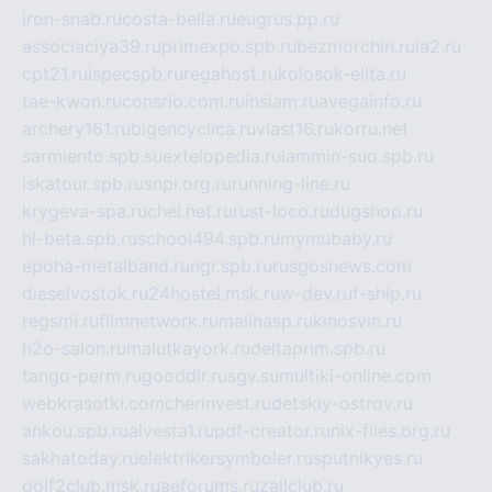
iron-snab.ru
costa-bella.ru
eugrus.pp.ru
associaciya39.ru
primexpo.spb.ru
bezmorchin.ru
ia2.ru
cpt21.ru
ispecspb.ru
regahost.ru
kolosok-elita.ru
tae-kwon.ru
consrio.com.ru
insiam.ru
avegainfo.ru
archery161.ru
bigencyclica.ru
vlast16.ru
korru.net
sarmiento.spb.su
extelopedia.ru
lammin-suo.spb.ru
iskatour.spb.ru
snpi.org.ru
running-line.ru
krygeva-spa.ru
chel.net.ru
rust-loco.ru
dugshop.ru
hl-beta.spb.ru
school494.spb.ru
mymubaby.ru
epoha-metalband.ru
ngr.spb.ru
rusgosnews.com
dieselvostok.ru
24hostel.msk.ru
w-dev.ru
f-ship.ru
regsmi.ru
filmnetwork.ru
malinasp.ru
kinosvin.ru
h2o-salon.ru
malutkayork.ru
deltaprim.spb.ru
tango-perm.ru
gooddir.ru
sgv.su
multiki-online.com
webkrasotki.com
cherinvest.ru
detskiy-ostrov.ru
ankou.spb.ru
alvesta1.ru
pdf-creator.ru
nix-files.org.ru
sakhatoday.ru
elektrikersymboler.ru
sputnikyes.ru
golf2club.msk.ru
aeforums.ru
zallclub.ru