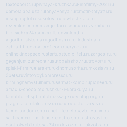
textexperts.ru
pivnaya-kruzhka.ru
kinofilmy-2021.ru
demolalapaluza.ru
tanyavanya.ru
remstir-tolyatti.ru
msdip.ru
jdol.ru
sokolovr.ru
newtech-spb.ru
rezemkleim.ru
massage-tai.ru
seonub.ru
zvonitut.ru
biolisichka24.ru
mncraft-download.ru
algoritm-sistema.ru
godflesh.ru
ru-industria.ru
zebra-tlt.ru
okna-proficom.ru
erynok.ru
onlinekinospace.ru
startupstudio-fefu.ru
zarges-ru.ru
gegenjustizunrecht.ru
autobalashov.ru
utrovortu.ru
spiski-firm.ru
elara-m.ru
kinomusorka.ru
mkcslava.ru
2bets.ru
vintovoykompressor.ru
birminghamvsfulham.ru
sarmat-komp.ru
pioneeri.ru
amadis-chocolate.ru
shkurki-karakulya.ru
kanotiforet.spb.ru
tutmassage.ru
ecolog.org.ru
praga.spb.ru
falcorussia.ru
autodoctorservis.ru
kamertondom.spb.ru
net-life.net.ru
avto-vozim.ru
sakhcamera.ru
alliance-electro.spb.ru
stroyavt.ru
controlweb1.ru
tdsak74.ru
kinzozo-ru.ru
kvotka.ru