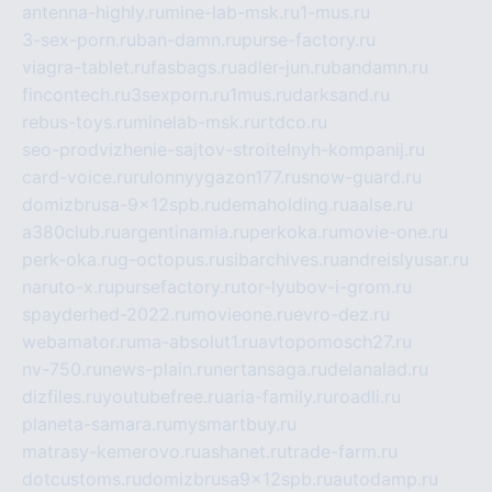
antenna-highly.ru
mine-lab-msk.ru
1-mus.ru
3-sex-porn.ru
ban-damn.ru
purse-factory.ru
viagra-tablet.ru
fasbags.ru
adler-jun.ru
bandamn.ru
fincontech.ru
3sexporn.ru
1mus.ru
darksand.ru
rebus-toys.ru
minelab-msk.ru
rtdco.ru
seo-prodvizhenie-sajtov-stroitelnyh-kompanij.ru
card-voice.ru
rulonnyygazon177.ru
snow-guard.ru
domizbrusa-9x12spb.ru
demaholding.ru
aalse.ru
a380club.ru
argentinamia.ru
perkoka.ru
movie-one.ru
perk-oka.ru
g-octopus.ru
sibarchives.ru
andreislyusar.ru
naruto-x.ru
pursefactory.ru
tor-lyubov-i-grom.ru
spayderhed-2022.ru
movieone.ru
evro-dez.ru
webamator.ru
ma-absolut1.ru
avtopomosch27.ru
nv-750.ru
news-plain.ru
nertansaga.ru
delanalad.ru
dizfiles.ru
youtubefree.ru
aria-family.ru
roadli.ru
planeta-samara.ru
mysmartbuy.ru
matrasy-kemerovo.ru
ashanet.ru
trade-farm.ru
dotcustoms.ru
domizbrusa9x12spb.ru
autodamp.ru