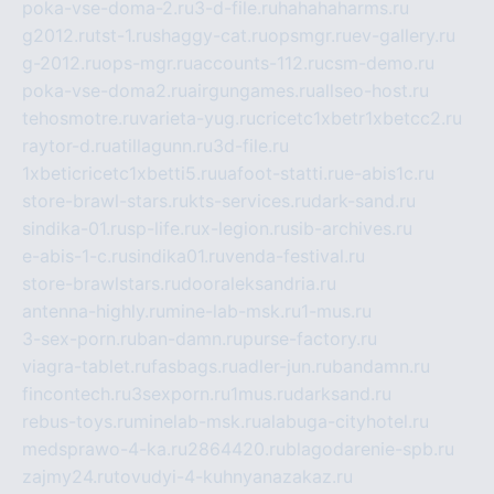
poka-vse-doma-2.ru
3-d-file.ru
hahahaharms.ru
g2012.ru
tst-1.ru
shaggy-cat.ru
opsmgr.ru
ev-gallery.ru
g-2012.ru
ops-mgr.ru
accounts-112.ru
csm-demo.ru
poka-vse-doma2.ru
airgungames.ru
allseo-host.ru
tehosmotre.ru
varieta-yug.ru
cricetc1xbetr1xbetcc2.ru
raytor-d.ru
atillagunn.ru
3d-file.ru
1xbeticricetc1xbetti5.ru
uafoot-statti.ru
e-abis1c.ru
store-brawl-stars.ru
kts-services.ru
dark-sand.ru
sindika-01.ru
sp-life.ru
x-legion.ru
sib-archives.ru
e-abis-1-c.ru
sindika01.ru
venda-festival.ru
store-brawlstars.ru
dooraleksandria.ru
antenna-highly.ru
mine-lab-msk.ru
1-mus.ru
3-sex-porn.ru
ban-damn.ru
purse-factory.ru
viagra-tablet.ru
fasbags.ru
adler-jun.ru
bandamn.ru
fincontech.ru
3sexporn.ru
1mus.ru
darksand.ru
rebus-toys.ru
minelab-msk.ru
alabuga-cityhotel.ru
medsprawo-4-ka.ru
2864420.ru
blagodarenie-spb.ru
zajmy24.ru
tovudyi-4-kuhnyanazakaz.ru