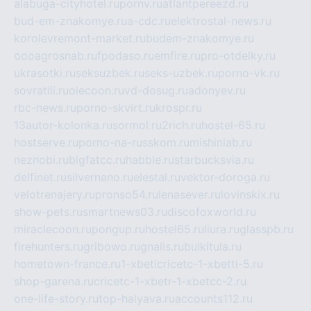
alabuga-cityhotel.ru
pornv.ru
atlantpereezd.ru
bud-em-znakomye.ru
a-cdc.ru
elektrostal-news.ru
korolevremont-market.ru
budem-znakomye.ru
oooagrosnab.ru
fpodaso.ru
emfire.ru
pro-otdelky.ru
ukrasotki.ru
seksuzbek.ru
seks-uzbek.ru
porno-vk.ru
sovratili.ru
olecoon.ru
vd-dosug.ru
adonyev.ru
rbc-news.ru
porno-skvirt.ru
krospr.ru
13autor-kolonka.ru
sormol.ru
2rich.ru
hostel-65.ru
hostserve.ru
porno-na-russkom.ru
mishinlab.ru
neznobi.ru
bigfatcc.ru
habble.ru
starbucksvia.ru
delfinet.ru
silvernano.ru
elestal.ru
vektor-doroga.ru
velotrenajery.ru
pronso54.ru
lenasever.ru
lovinskix.ru
show-pets.ru
smartnews03.ru
discofoxworld.ru
miraclecoon.ru
pongup.ru
hostel65.ru
liura.ru
glasspb.ru
firehunters.ru
gribowo.ru
gnalis.ru
bulkitula.ru
hometown-france.ru
1-xbeticricetc-1-xbetti-5.ru
shop-garena.ru
cricetc-1-xbetr-1-xbetcc-2.ru
one-life-story.ru
top-halyava.ru
accounts112.ru