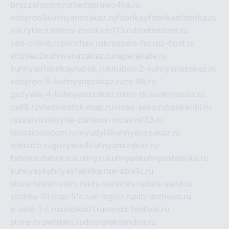
brazzerscom.ru
medsprawo4ka.ru
xehyroo5kuhnyanazakaz.ru
fabrikayfabrikaefabrika.ru
vskrytie-zamkov-moskva-113.ru
biletnadom.ru
zed-online.ru
pimchax.ru
brazzers-hd.ru
z-host.ru
kitubeu2kuhnyanazakaz.ru
naperekate.ru
kuhnyaofabrikaufabrik.ru
kitubeu-2-kuhnyanazakaz.ru
xehyroo-5-kuhnyanazakaz.ru
cs-68.ru
guzywia-4-kuhnyanazakaz.ru
mir-tk.ru
vlknrussia.ru
cs68.ru
vladivostok-map.ru
video-seks.ru
bankaribi.ru
raszar.ru
vskrytie-zamkov-moskva113.ru
lipetsktelecom.ru
tovudyi4kuhnyanazakaz.ru
seksuzb.ru
guzywia4kuhnyanazakaz.ru
fabrikaofabrikaokuhny.ru
kuhnyaekuhnyaafabrika.ru
kuhnyaykuhnyayfabrika.ru
e-abis1c.ru
store-brawl-stars.ru
kts-services.ru
dark-sand.ru
sindika-01.ru
sp-life.ru
x-legion.ru
sib-archives.ru
e-abis-1-c.ru
sindika01.ru
venda-festival.ru
store-brawlstars.ru
dooraleksandria.ru