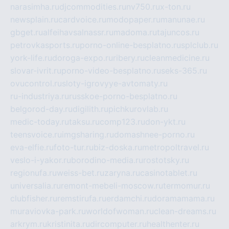
narasimha.ru
djcommodities.ru
nv750.ru
x-ton.ru
newsplain.ru
cardvoice.ru
modopaper.ru
manunae.ru
gbget.ru
alfeihavsalnassr.ru
madoma.ru
tajuncos.ru
petrovkasports.ru
porno-online-besplatno.ru
splclub.ru
york-life.ru
doroga-expo.ru
ribery.ru
cleanmedicine.ru
slovar-ivrit.ru
porno-video-besplatno.ru
seks-365.ru
ovucontrol.ru
sloty-igrovyye-avtomaty.ru
ru-industriya.ru
russkoe-porno-besplatno.ru
belgorod-day.ru
digilith.ru
pichkurovlab.ru
medic-today.ru
taksu.ru
comp123.ru
don-ykt.ru
teensvoice.ru
imgsharing.ru
domashnee-porno.ru
eva-elfie.ru
foto-tur.ru
biz-doska.ru
metropoltravel.ru
veslo-i-yakor.ru
borodino-media.ru
rostotsky.ru
regionufa.ru
weiss-bet.ru
zaryna.ru
casinotablet.ru
universalia.ru
remont-mebeli-moscow.ru
termomur.ru
clubfisher.ru
remstirufa.ru
erdamchi.ru
doramamama.ru
muraviovka-park.ru
worldofwoman.ru
clean-dreams.ru
arkrym.ru
kristinita.ru
dircomputer.ru
healthenter.ru