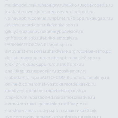
multimodal.msk.ru
habaigry.ru
haikko.ru
sobakopedia.ru
isz-fest.ru
ewnc.info
screensaver-clock.net.ru
volnav.spb.ru
comnat.ru
npf.net.ru
7bit.pp.ru
kalugatur.ru
tesiaes.ru
card.com.ru
kazanka.spb.ru
gildiya-kuznecov.ru
kameryboavision.ru
griffoncom.spb.ru
fabrika-emotsiy.ru
PARK-MATROSOVA.RU
agat.spb.ru
avtoyurist-moskva1.ru
hardware.org.ru
схема-авто.рф
dg-lab.ru
angrup.ru
recruiter.spb.ru
music8.spb.ru
krsk124.ru
kubok.spb.ru
romanofforex.ru
analitikaplus.ru
spyonline.ru
zosikamery.ru
sloboda-ural.pp.ru
AUTO-COM.SU
hohota.net
alimy.ru
online-z.com
aromat-vostoka.ru
otdelkaexp.ru
mobilvest.ru
bbd.net.ru
mebelshop.msk.ru
smp-forum.ru
bastion-td.ru
kosmoscreative.ru
avrmotors.ru
art-galadesign.ru
tiffany-c.ru
ecostep-samara.ru
d-p.spb.ru
галактика73.рф
sko.com.ru
davitamebel-spb.ru
fotsis.ru
tesiaes.ru