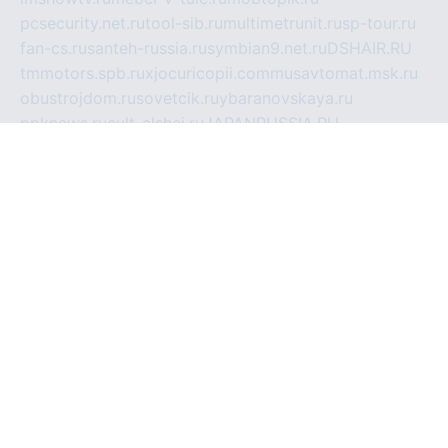
pcsecurity.net.ru
tool-sib.ru
multimetrunit.ru
sp-tour.ru
fan-cs.ru
santeh-russia.ru
symbian9.net.ru
DSHAIR.RU
tmmotors.spb.ru
xjocuricopii.com
musavtomat.msk.ru
obustrojdom.ru
sovetcik.ru
ybaranovskaya.ru
ppknews.ru
cult-alshei.ru
JAPANRUSSIA.RU
proekciyamebel.ru
imper-finans.ru
rim.org.ru
glamourai.ru
brassminus.ru
zabor-pro.ru
ftn.pp.ru
dorogoe58.ru
laimengpacker.ru
kuzova-zapchasti.ru
sageerp.ru
taxodrom.ru
dsrazvitie.ru
hardcity.net.ru
ratinghomegames.ru
topservice25.ru
gubernyan.ru
gtglasslined.ru
ii4.ru
tssport.spb.ru
andorra24.com
blackwallstreet.ru
oboimos.ru
optim-doors.com.ru
ikuch.ru
nycr.org.ru
npa21.ru
vremya-ch.spb.ru
desert000.ru
ivtorgi.ru
ifiori.ru
catalog-statei.ru
dcv.org.ru
spetsmaster174.ru
ipkameryhiseeu.ru
dum26.ru
ruspol.spb.ru
fr-opendp.ru
kam-solnyshko.ru
cheyenne-arapaho.ru
sevzapmetal.spb.ru