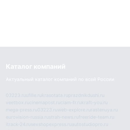
Каталог компаний
Актуальный каталог компаний по всей России
03223.ru
ufille.ru
krasotata.ru
prazdnikdushi.ru
veetbox.ru
cinemapost.ru
ciam-fr.ru
kraft-you.ru
mega-press.ru
03223.ru
web-explore.ru
rastenuya.ru
eurovision-russia.ru
strah-news.ru
freeride-team.ru
itrack-24.ru
sexshopexpress.ru
autostudiopro.ru