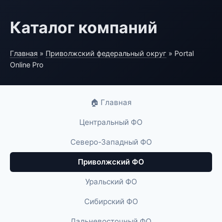
Каталог компаний
Главная
»
Приволжский федеральный округ
» Portal
Online Pro
🏠 Главная
Центральный ФО
Северо-Западный ФО
Приволжский ФО
Уральский ФО
Сибирский ФО
Дальневосточный ФО