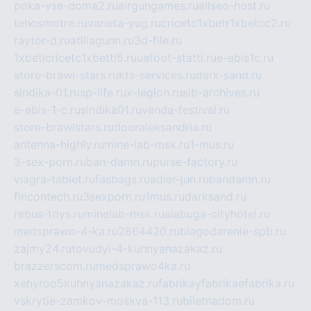
poka-vse-doma2.ru
airgungames.ru
allseo-host.ru
tehosmotre.ru
varieta-yug.ru
cricetc1xbetr1xbetcc2.ru
raytor-d.ru
atillagunn.ru
3d-file.ru
1xbeticricetc1xbetti5.ru
uafoot-statti.ru
e-abis1c.ru
store-brawl-stars.ru
kts-services.ru
dark-sand.ru
sindika-01.ru
sp-life.ru
x-legion.ru
sib-archives.ru
e-abis-1-c.ru
sindika01.ru
venda-festival.ru
store-brawlstars.ru
dooraleksandria.ru
antenna-highly.ru
mine-lab-msk.ru
1-mus.ru
3-sex-porn.ru
ban-damn.ru
purse-factory.ru
viagra-tablet.ru
fasbags.ru
adler-jun.ru
bandamn.ru
fincontech.ru
3sexporn.ru
1mus.ru
darksand.ru
rebus-toys.ru
minelab-msk.ru
alabuga-cityhotel.ru
medsprawo-4-ka.ru
2864420.ru
blagodarenie-spb.ru
zajmy24.ru
tovudyi-4-kuhnyanazakaz.ru
brazzerscom.ru
medsprawo4ka.ru
xehyroo5kuhnyanazakaz.ru
fabrikayfabrikaefabrika.ru
vskrytie-zamkov-moskva-113.ru
biletnadom.ru