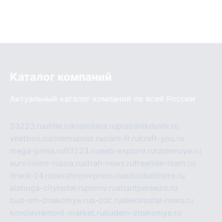
Каталог компаний
Актуальный каталог компаний по всей России
03223.ru
ufille.ru
krasotata.ru
prazdnikdushi.ru
veetbox.ru
cinemapost.ru
ciam-fr.ru
kraft-you.ru
mega-press.ru
03223.ru
web-explore.ru
rastenuya.ru
eurovision-russia.ru
strah-news.ru
freeride-team.ru
itrack-24.ru
sexshopexpress.ru
autostudiopro.ru
alabuga-cityhotel.ru
pornv.ru
atlantpereezd.ru
bud-em-znakomye.ru
a-cdc.ru
elektrostal-news.ru
korolevremont-market.ru
budem-znakomye.ru