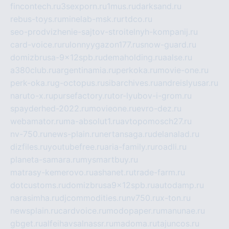
fincontech.ru
3sexporn.ru
1mus.ru
darksand.ru
rebus-toys.ru
minelab-msk.ru
rtdco.ru
seo-prodvizhenie-sajtov-stroitelnyh-kompanij.ru
card-voice.ru
rulonnyygazon177.ru
snow-guard.ru
domizbrusa-9x12spb.ru
demaholding.ru
aalse.ru
a380club.ru
argentinamia.ru
perkoka.ru
movie-one.ru
perk-oka.ru
g-octopus.ru
sibarchives.ru
andreislyusar.ru
naruto-x.ru
pursefactory.ru
tor-lyubov-i-grom.ru
spayderhed-2022.ru
movieone.ru
evro-dez.ru
webamator.ru
ma-absolut1.ru
avtopomosch27.ru
nv-750.ru
news-plain.ru
nertansaga.ru
delanalad.ru
dizfiles.ru
youtubefree.ru
aria-family.ru
roadli.ru
planeta-samara.ru
mysmartbuy.ru
matrasy-kemerovo.ru
ashanet.ru
trade-farm.ru
dotcustoms.ru
domizbrusa9x12spb.ru
autodamp.ru
narasimha.ru
djcommodities.ru
nv750.ru
x-ton.ru
newsplain.ru
cardvoice.ru
modopaper.ru
manunae.ru
gbget.ru
alfeihavsalnassr.ru
madoma.ru
tajuncos.ru