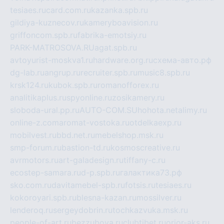
tesiaes.ru
card.com.ru
kazanka.spb.ru
gildiya-kuznecov.ru
kameryboavision.ru
griffoncom.spb.ru
fabrika-emotsiy.ru
PARK-MATROSOVA.RU
agat.spb.ru
avtoyurist-moskva1.ru
hardware.org.ru
схема-авто.рф
dg-lab.ru
angrup.ru
recruiter.spb.ru
music8.spb.ru
krsk124.ru
kubok.spb.ru
romanofforex.ru
analitikaplus.ru
spyonline.ru
zosikamery.ru
sloboda-ural.pp.ru
AUTO-COM.SU
hohota.net
alimy.ru
online-z.com
aromat-vostoka.ru
otdelkaexp.ru
mobilvest.ru
bbd.net.ru
mebelshop.msk.ru
smp-forum.ru
bastion-td.ru
kosmoscreative.ru
avrmotors.ru
art-galadesign.ru
tiffany-c.ru
ecostep-samara.ru
d-p.spb.ru
галактика73.рф
sko.com.ru
davitamebel-spb.ru
fotsis.ru
tesiaes.ru
kokoroyari.spb.ru
blesna-kazan.ru
mossilver.ru
lenderoq.ru
sergeydobrin.ru
tochkazvuka.msk.ru
people-of-art.ru
bezzubova.ru
clubtibet.ru
orior-aks.ru