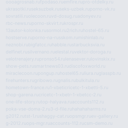
oooagrosnab.ru
fpodaso.ru
emfire.ru
pro-otdelky.ru
ukrasotki.ru
seksuzbek.ru
seks-uzbek.ru
porno-vk.ru
sovratili.ru
olecoon.ru
vd-dosug.ru
adonyev.ru
rbc-news.ru
porno-skvirt.ru
krospr.ru
13autor-kolonka.ru
sormol.ru
2rich.ru
hostel-65.ru
hostserve.ru
porno-na-russkom.ru
mishinlab.ru
neznobi.ru
bigfatcc.ru
habble.ru
starbucksvia.ru
delfinet.ru
silvernano.ru
elestal.ru
vektor-doroga.ru
velotrenajery.ru
pronso54.ru
lenasever.ru
lovinskix.ru
show-pets.ru
smartnews03.ru
discofoxworld.ru
miraclecoon.ru
pongup.ru
hostel65.ru
liura.ru
glasspb.ru
firehunters.ru
gribowo.ru
gnalis.ru
bulkitula.ru
hometown-france.ru
1-xbeticricetc-1-xbetti-5.ru
shop-garena.ru
cricetc-1-xbetr-1-xbetcc-2.ru
one-life-story.ru
top-halyava.ru
accounts112.ru
poka-vse-doma-2.ru
3-d-file.ru
hahahaharms.ru
g2012.ru
tst-1.ru
shaggy-cat.ru
opsmgr.ru
ev-gallery.ru
g-2012.ru
ops-mgr.ru
accounts-112.ru
csm-demo.ru