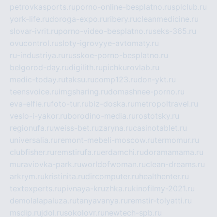
petrovkasports.ru
porno-online-besplatno.ru
splclub.ru
york-life.ru
doroga-expo.ru
ribery.ru
cleanmedicine.ru
slovar-ivrit.ru
porno-video-besplatno.ru
seks-365.ru
ovucontrol.ru
sloty-igrovyye-avtomaty.ru
ru-industriya.ru
russkoe-porno-besplatno.ru
belgorod-day.ru
digilith.ru
pichkurovlab.ru
medic-today.ru
taksu.ru
comp123.ru
don-ykt.ru
teensvoice.ru
imgsharing.ru
domashnee-porno.ru
eva-elfie.ru
foto-tur.ru
biz-doska.ru
metropoltravel.ru
veslo-i-yakor.ru
borodino-media.ru
rostotsky.ru
regionufa.ru
weiss-bet.ru
zaryna.ru
casinotablet.ru
universalia.ru
remont-mebeli-moscow.ru
termomur.ru
clubfisher.ru
remstirufa.ru
erdamchi.ru
doramamama.ru
muraviovka-park.ru
worldofwoman.ru
clean-dreams.ru
arkrym.ru
kristinita.ru
dircomputer.ru
healthenter.ru
textexperts.ru
pivnaya-kruzhka.ru
kinofilmy-2021.ru
demolalapaluza.ru
tanyavanya.ru
remstir-tolyatti.ru
msdip.ru
jdol.ru
sokolovr.ru
newtech-spb.ru