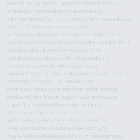
zed-online.ru
pimchax.ru
brazzers-hd.ru
z-host.ru
kitubeu2kuhnyanazakaz.ru
naperekate.ru
kuhnyaofabrikaufabrik.ru
kitubeu-2-kuhnyanazakaz.ru
xehyroo-5-kuhnyanazakaz.ru
cs-68.ru
guzywia-4-kuhnyanazakaz.ru
mir-tk.ru
vlknrussia.ru
cs68.ru
vladivostok-map.ru
video-seks.ru
bankaribi.ru
raszar.ru
vskrytie-zamkov-moskva113.ru
lipetsktelecom.ru
tovudyi4kuhnyanazakaz.ru
seksuzb.ru
guzywia4kuhnyanazakaz.ru
fabrikaofabrikaokuhny.ru
kuhnyaekuhnyaafabrika.ru
kuhnyaykuhnyayfabrika.ru
e-abis1c.ru
store-brawl-stars.ru
kts-services.ru
dark-sand.ru
sindika-01.ru
sp-life.ru
x-legion.ru
sib-archives.ru
e-abis-1-c.ru
sindika01.ru
venda-festival.ru
store-brawlstars.ru
dooraleksandria.ru
antenna-highly.ru
mine-lab-msk.ru
1-mus.ru
3-sex-porn.ru
ban-damn.ru
purse-factory.ru
viagra-tablet.ru
fasbags.ru
adler-jun.ru
bandamn.ru