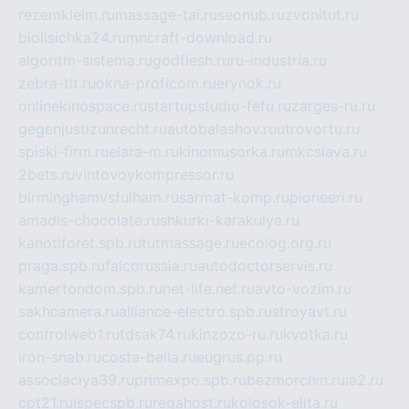
rezemkleim.ru
massage-tai.ru
seonub.ru
zvonitut.ru
biolisichka24.ru
mncraft-download.ru
algoritm-sistema.ru
godflesh.ru
ru-industria.ru
zebra-tlt.ru
okna-proficom.ru
erynok.ru
onlinekinospace.ru
startupstudio-fefu.ru
zarges-ru.ru
gegenjustizunrecht.ru
autobalashov.ru
utrovortu.ru
spiski-firm.ru
elara-m.ru
kinomusorka.ru
mkcslava.ru
2bets.ru
vintovoykompressor.ru
birminghamvsfulham.ru
sarmat-komp.ru
pioneeri.ru
amadis-chocolate.ru
shkurki-karakulya.ru
kanotiforet.spb.ru
tutmassage.ru
ecolog.org.ru
praga.spb.ru
falcorussia.ru
autodoctorservis.ru
kamertondom.spb.ru
net-life.net.ru
avto-vozim.ru
sakhcamera.ru
alliance-electro.spb.ru
stroyavt.ru
controlweb1.ru
tdsak74.ru
kinzozo-ru.ru
kvotka.ru
iron-snab.ru
costa-bella.ru
eugrus.pp.ru
associaciya39.ru
primexpo.spb.ru
bezmorchin.ru
ia2.ru
cpt21.ru
ispecspb.ru
regahost.ru
kolosok-elita.ru