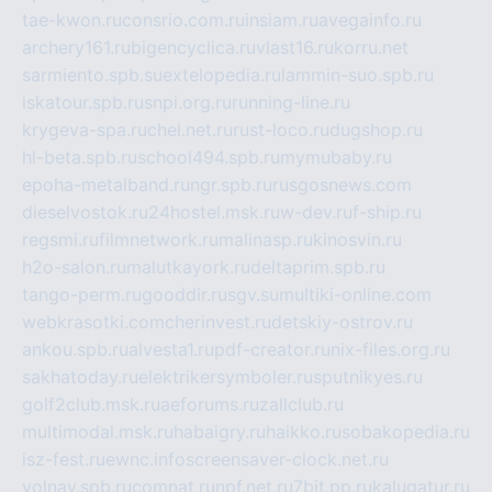
tae-kwon.ru
consrio.com.ru
insiam.ru
avegainfo.ru
archery161.ru
bigencyclica.ru
vlast16.ru
korru.net
sarmiento.spb.su
extelopedia.ru
lammin-suo.spb.ru
iskatour.spb.ru
snpi.org.ru
running-line.ru
krygeva-spa.ru
chel.net.ru
rust-loco.ru
dugshop.ru
hl-beta.spb.ru
school494.spb.ru
mymubaby.ru
epoha-metalband.ru
ngr.spb.ru
rusgosnews.com
dieselvostok.ru
24hostel.msk.ru
w-dev.ru
f-ship.ru
regsmi.ru
filmnetwork.ru
malinasp.ru
kinosvin.ru
h2o-salon.ru
malutkayork.ru
deltaprim.spb.ru
tango-perm.ru
gooddir.ru
sgv.su
multiki-online.com
webkrasotki.com
cherinvest.ru
detskiy-ostrov.ru
ankou.spb.ru
alvesta1.ru
pdf-creator.ru
nix-files.org.ru
sakhatoday.ru
elektrikersymboler.ru
sputnikyes.ru
golf2club.msk.ru
aeforums.ru
zallclub.ru
multimodal.msk.ru
habaigry.ru
haikko.ru
sobakopedia.ru
isz-fest.ru
ewnc.info
screensaver-clock.net.ru
volnav.spb.ru
comnat.ru
npf.net.ru
7bit.pp.ru
kalugatur.ru