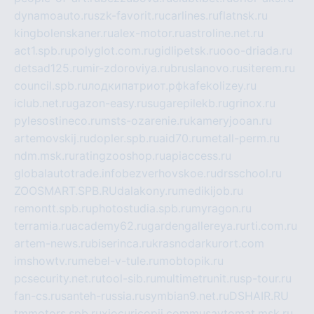
dynamoauto.ru
szk-favorit.ru
carlines.ru
flatnsk.ru
kingbolenskaner.ru
alex-motor.ru
astroline.net.ru
act1.spb.ru
polyglot.com.ru
gidlipetsk.ru
ooo-driada.ru
detsad125.ru
mir-zdoroviya.ru
bruslanovo.ru
siterem.ru
council.spb.ru
лодкипатриот.рф
kafekolizey.ru
iclub.net.ru
gazon-easy.ru
sugarepilekb.ru
grinox.ru
pylesostineco.ru
msts-ozarenie.ru
kameryjooan.ru
artemovskij.ru
dopler.spb.ru
aid70.ru
metall-perm.ru
ndm.msk.ru
ratingzooshop.ru
apiaccess.ru
globalautotrade.info
bezverhovskoe.ru
drsschool.ru
ZOOSMART.SPB.RU
dalakony.ru
medikijob.ru
remontt.spb.ru
photostudia.spb.ru
myragon.ru
terramia.ru
academy62.ru
gardengallereya.ru
rti.com.ru
artem-news.ru
biserinca.ru
krasnodarkurort.com
imshowtv.ru
mebel-v-tule.ru
mobtopik.ru
pcsecurity.net.ru
tool-sib.ru
multimetrunit.ru
sp-tour.ru
fan-cs.ru
santeh-russia.ru
symbian9.net.ru
DSHAIR.RU
tmmotors.spb.ru
xjocuricopii.com
musavtomat.msk.ru