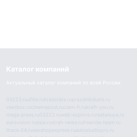
Каталог компаний
Актуальный каталог компаний по всей России
03223.ru
ufille.ru
krasotata.ru
prazdnikdushi.ru
veetbox.ru
cinemapost.ru
ciam-fr.ru
kraft-you.ru
mega-press.ru
03223.ru
web-explore.ru
rastenuya.ru
eurovision-russia.ru
strah-news.ru
freeride-team.ru
itrack-24.ru
sexshopexpress.ru
autostudiopro.ru