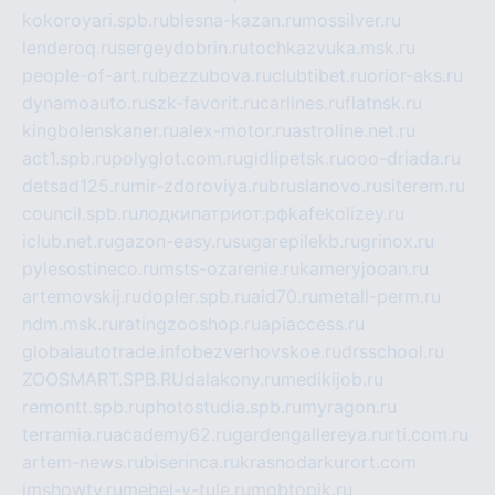
kokoroyari.spb.ru
blesna-kazan.ru
mossilver.ru
lenderoq.ru
sergeydobrin.ru
tochkazvuka.msk.ru
people-of-art.ru
bezzubova.ru
clubtibet.ru
orior-aks.ru
dynamoauto.ru
szk-favorit.ru
carlines.ru
flatnsk.ru
kingbolenskaner.ru
alex-motor.ru
astroline.net.ru
act1.spb.ru
polyglot.com.ru
gidlipetsk.ru
ooo-driada.ru
detsad125.ru
mir-zdoroviya.ru
bruslanovo.ru
siterem.ru
council.spb.ru
лодкипатриот.рф
kafekolizey.ru
iclub.net.ru
gazon-easy.ru
sugarepilekb.ru
grinox.ru
pylesostineco.ru
msts-ozarenie.ru
kameryjooan.ru
artemovskij.ru
dopler.spb.ru
aid70.ru
metall-perm.ru
ndm.msk.ru
ratingzooshop.ru
apiaccess.ru
globalautotrade.info
bezverhovskoe.ru
drsschool.ru
ZOOSMART.SPB.RU
dalakony.ru
medikijob.ru
remontt.spb.ru
photostudia.spb.ru
myragon.ru
terramia.ru
academy62.ru
gardengallereya.ru
rti.com.ru
artem-news.ru
biserinca.ru
krasnodarkurort.com
imshowtv.ru
mebel-v-tule.ru
mobtopik.ru