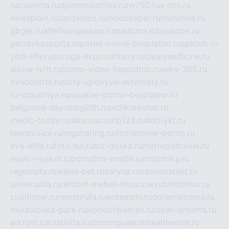
narasimha.ru
djcommodities.ru
nv750.ru
x-ton.ru
newsplain.ru
cardvoice.ru
modopaper.ru
manunae.ru
gbget.ru
alfeihavsalnassr.ru
madoma.ru
tajuncos.ru
petrovkasports.ru
porno-online-besplatno.ru
splclub.ru
york-life.ru
doroga-expo.ru
ribery.ru
cleanmedicine.ru
slovar-ivrit.ru
porno-video-besplatno.ru
seks-365.ru
ovucontrol.ru
sloty-igrovyye-avtomaty.ru
ru-industriya.ru
russkoe-porno-besplatno.ru
belgorod-day.ru
digilith.ru
pichkurovlab.ru
medic-today.ru
taksu.ru
comp123.ru
don-ykt.ru
teensvoice.ru
imgsharing.ru
domashnee-porno.ru
eva-elfie.ru
foto-tur.ru
biz-doska.ru
metropoltravel.ru
veslo-i-yakor.ru
borodino-media.ru
rostotsky.ru
regionufa.ru
weiss-bet.ru
zaryna.ru
casinotablet.ru
universalia.ru
remont-mebeli-moscow.ru
termomur.ru
clubfisher.ru
remstirufa.ru
erdamchi.ru
doramamama.ru
muraviovka-park.ru
worldofwoman.ru
clean-dreams.ru
arkrym.ru
kristinita.ru
dircomputer.ru
healthenter.ru