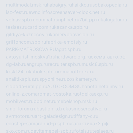
multimodal.msk.ru
habaigry.ru
haikko.ru
sobakopedia.ru
isz-fest.ru
ewnc.info
screensaver-clock.net.ru
volnav.spb.ru
comnat.ru
npf.net.ru
7bit.pp.ru
kalugatur.ru
tesiaes.ru
card.com.ru
kazanka.spb.ru
gildiya-kuznecov.ru
kameryboavision.ru
griffoncom.spb.ru
fabrika-emotsiy.ru
PARK-MATROSOVA.RU
agat.spb.ru
avtoyurist-moskva1.ru
hardware.org.ru
схема-авто.рф
dg-lab.ru
angrup.ru
recruiter.spb.ru
music8.spb.ru
krsk124.ru
kubok.spb.ru
romanofforex.ru
analitikaplus.ru
spyonline.ru
zosikamery.ru
sloboda-ural.pp.ru
AUTO-COM.SU
hohota.net
alimy.ru
online-z.com
aromat-vostoka.ru
otdelkaexp.ru
mobilvest.ru
bbd.net.ru
mebelshop.msk.ru
smp-forum.ru
bastion-td.ru
kosmoscreative.ru
avrmotors.ru
art-galadesign.ru
tiffany-c.ru
ecostep-samara.ru
d-p.spb.ru
галактика73.рф
sko.com.ru
davitamebel-spb.ru
fotsis.ru
tesiaes.ru