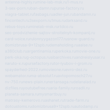
antenna-highly.ru
mine-lab-msk.ru
1-mus.ru
3-sex-porn.ru
ban-damn.ru
purse-factory.ru
viagra-tablet.ru
fasbags.ru
adler-jun.ru
bandamn.ru
fincontech.ru
3sexporn.ru
1mus.ru
darksand.ru
rebus-toys.ru
minelab-msk.ru
rtdco.ru
seo-prodvizhenie-sajtov-stroitelnyh-kompanij.ru
card-voice.ru
rulonnyygazon177.ru
snow-guard.ru
domizbrusa-9x12spb.ru
demaholding.ru
aalse.ru
a380club.ru
argentinamia.ru
perkoka.ru
movie-one.ru
perk-oka.ru
g-octopus.ru
sibarchives.ru
andreislyusar.ru
naruto-x.ru
pursefactory.ru
tor-lyubov-i-grom.ru
spayderhed-2022.ru
movieone.ru
evro-dez.ru
webamator.ru
ma-absolut1.ru
avtopomosch27.ru
nv-750.ru
news-plain.ru
nertansaga.ru
delanalad.ru
dizfiles.ru
youtubefree.ru
aria-family.ru
roadli.ru
planeta-samara.ru
mysmartbuy.ru
matrasy-kemerovo.ru
ashanet.ru
trade-farm.ru
dotcustoms.ru
domizbrusa9x12spb.ru
autodamp.ru