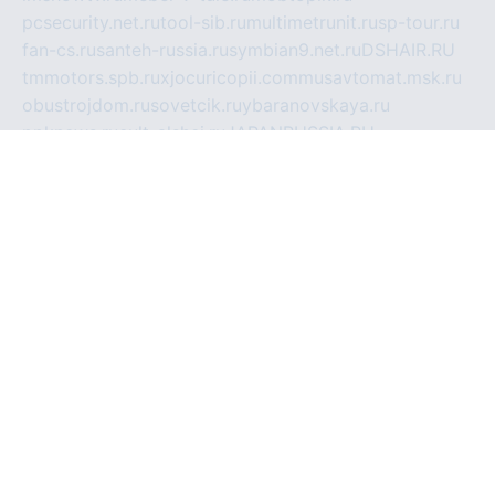
pcsecurity.net.ru
tool-sib.ru
multimetrunit.ru
sp-tour.ru
fan-cs.ru
santeh-russia.ru
symbian9.net.ru
DSHAIR.RU
tmmotors.spb.ru
xjocuricopii.com
musavtomat.msk.ru
obustrojdom.ru
sovetcik.ru
ybaranovskaya.ru
ppknews.ru
cult-alshei.ru
JAPANRUSSIA.RU
proekciyamebel.ru
imper-finans.ru
rim.org.ru
glamourai.ru
brassminus.ru
zabor-pro.ru
ftn.pp.ru
dorogoe58.ru
laimengpacker.ru
kuzova-zapchasti.ru
sageerp.ru
taxodrom.ru
dsrazvitie.ru
hardcity.net.ru
ratinghomegames.ru
topservice25.ru
gubernyan.ru
gtglasslined.ru
ii4.ru
tssport.spb.ru
andorra24.com
blackwallstreet.ru
oboimos.ru
optim-doors.com.ru
ikuch.ru
nycr.org.ru
npa21.ru
vremya-ch.spb.ru
desert000.ru
ivtorgi.ru
ifiori.ru
catalog-statei.ru
dcv.org.ru
spetsmaster174.ru
ipkameryhiseeu.ru
dum26.ru
ruspol.spb.ru
fr-opendp.ru
kam-solnyshko.ru
cheyenne-arapaho.ru
sevzapmetal.spb.ru
ted-lapidus.spb.ru
parasite-eliminator.ru