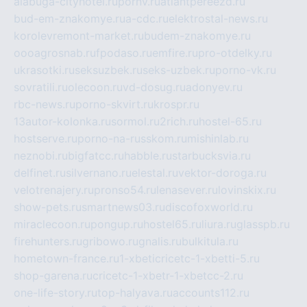
alabuga-cityhotel.ru
pornv.ru
atlantpereezd.ru
bud-em-znakomye.ru
a-cdc.ru
elektrostal-news.ru
korolevremont-market.ru
budem-znakomye.ru
oooagrosnab.ru
fpodaso.ru
emfire.ru
pro-otdelky.ru
ukrasotki.ru
seksuzbek.ru
seks-uzbek.ru
porno-vk.ru
sovratili.ru
olecoon.ru
vd-dosug.ru
adonyev.ru
rbc-news.ru
porno-skvirt.ru
krospr.ru
13autor-kolonka.ru
sormol.ru
2rich.ru
hostel-65.ru
hostserve.ru
porno-na-russkom.ru
mishinlab.ru
neznobi.ru
bigfatcc.ru
habble.ru
starbucksvia.ru
delfinet.ru
silvernano.ru
elestal.ru
vektor-doroga.ru
velotrenajery.ru
pronso54.ru
lenasever.ru
lovinskix.ru
show-pets.ru
smartnews03.ru
discofoxworld.ru
miraclecoon.ru
pongup.ru
hostel65.ru
liura.ru
glasspb.ru
firehunters.ru
gribowo.ru
gnalis.ru
bulkitula.ru
hometown-france.ru
1-xbeticricetc-1-xbetti-5.ru
shop-garena.ru
cricetc-1-xbetr-1-xbetcc-2.ru
one-life-story.ru
top-halyava.ru
accounts112.ru