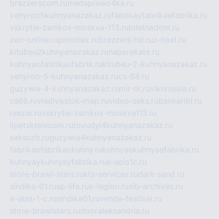
brazzerscom.ru
medsprawo4ka.ru
xehyroo5kuhnyanazakaz.ru
fabrikayfabrikaefabrika.ru
vskrytie-zamkov-moskva-113.ru
biletnadom.ru
zed-online.ru
pimchax.ru
brazzers-hd.ru
z-host.ru
kitubeu2kuhnyanazakaz.ru
naperekate.ru
kuhnyaofabrikaufabrik.ru
kitubeu-2-kuhnyanazakaz.ru
xehyroo-5-kuhnyanazakaz.ru
cs-68.ru
guzywia-4-kuhnyanazakaz.ru
mir-tk.ru
vlknrussia.ru
cs68.ru
vladivostok-map.ru
video-seks.ru
bankaribi.ru
raszar.ru
vskrytie-zamkov-moskva113.ru
lipetsktelecom.ru
tovudyi4kuhnyanazakaz.ru
seksuzb.ru
guzywia4kuhnyanazakaz.ru
fabrikaofabrikaokuhny.ru
kuhnyaekuhnyaafabrika.ru
kuhnyaykuhnyayfabrika.ru
e-abis1c.ru
store-brawl-stars.ru
kts-services.ru
dark-sand.ru
sindika-01.ru
sp-life.ru
x-legion.ru
sib-archives.ru
e-abis-1-c.ru
sindika01.ru
venda-festival.ru
store-brawlstars.ru
dooraleksandria.ru