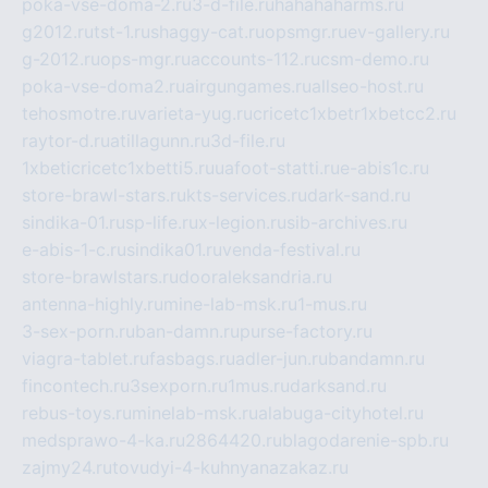
poka-vse-doma-2.ru
3-d-file.ru
hahahaharms.ru
g2012.ru
tst-1.ru
shaggy-cat.ru
opsmgr.ru
ev-gallery.ru
g-2012.ru
ops-mgr.ru
accounts-112.ru
csm-demo.ru
poka-vse-doma2.ru
airgungames.ru
allseo-host.ru
tehosmotre.ru
varieta-yug.ru
cricetc1xbetr1xbetcc2.ru
raytor-d.ru
atillagunn.ru
3d-file.ru
1xbeticricetc1xbetti5.ru
uafoot-statti.ru
e-abis1c.ru
store-brawl-stars.ru
kts-services.ru
dark-sand.ru
sindika-01.ru
sp-life.ru
x-legion.ru
sib-archives.ru
e-abis-1-c.ru
sindika01.ru
venda-festival.ru
store-brawlstars.ru
dooraleksandria.ru
antenna-highly.ru
mine-lab-msk.ru
1-mus.ru
3-sex-porn.ru
ban-damn.ru
purse-factory.ru
viagra-tablet.ru
fasbags.ru
adler-jun.ru
bandamn.ru
fincontech.ru
3sexporn.ru
1mus.ru
darksand.ru
rebus-toys.ru
minelab-msk.ru
alabuga-cityhotel.ru
medsprawo-4-ka.ru
2864420.ru
blagodarenie-spb.ru
zajmy24.ru
tovudyi-4-kuhnyanazakaz.ru