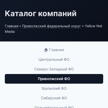
Каталог компаний
Главная
»
Приволжский федеральный округ
» Yellow Net
Media
🏠 Главная
Центральный ФО
Северо-Западный ФО
Приволжский ФО
Уральский ФО
Сибирский ФО
Дальневосточный ФО