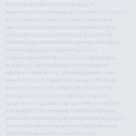
iron-snab.ru
costa-bella.ru
eugrus.pp.ru
associaciya39.ru
primexpo.spb.ru
bezmorchin.ru
ia2.ru
cpt21.ru
ispecspb.ru
regahost.ru
kolosok-elita.ru
tae-kwon.ru
consrio.com.ru
insiam.ru
avegainfo.ru
archery161.ru
bigencyclica.ru
vlast16.ru
korru.net
sarmiento.spb.su
extelopedia.ru
lammin-suo.spb.ru
iskatour.spb.ru
snpi.org.ru
running-line.ru
krygeva-spa.ru
chel.net.ru
rust-loco.ru
dugshop.ru
hl-beta.spb.ru
school494.spb.ru
mymubaby.ru
epoha-metalband.ru
ngr.spb.ru
rusgosnews.com
dieselvostok.ru
24hostel.msk.ru
w-dev.ru
f-ship.ru
regsmi.ru
filmnetwork.ru
malinasp.ru
kinosvin.ru
h2o-salon.ru
malutkayork.ru
deltaprim.spb.ru
tango-perm.ru
gooddir.ru
sgv.su
multiki-online.com
webkrasotki.com
cherinvest.ru
detskiy-ostrov.ru
ankou.spb.ru
alvesta1.ru
pdf-creator.ru
nix-files.org.ru
sakhatoday.ru
elektrikersymboler.ru
sputnikyes.ru
golf2club.msk.ru
aeforums.ru
zallclub.ru