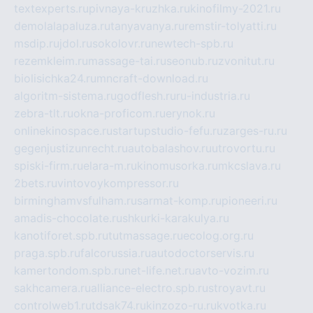
textexperts.ru
pivnaya-kruzhka.ru
kinofilmy-2021.ru
demolalapaluza.ru
tanyavanya.ru
remstir-tolyatti.ru
msdip.ru
jdol.ru
sokolovr.ru
newtech-spb.ru
rezemkleim.ru
massage-tai.ru
seonub.ru
zvonitut.ru
biolisichka24.ru
mncraft-download.ru
algoritm-sistema.ru
godflesh.ru
ru-industria.ru
zebra-tlt.ru
okna-proficom.ru
erynok.ru
onlinekinospace.ru
startupstudio-fefu.ru
zarges-ru.ru
gegenjustizunrecht.ru
autobalashov.ru
utrovortu.ru
spiski-firm.ru
elara-m.ru
kinomusorka.ru
mkcslava.ru
2bets.ru
vintovoykompressor.ru
birminghamvsfulham.ru
sarmat-komp.ru
pioneeri.ru
amadis-chocolate.ru
shkurki-karakulya.ru
kanotiforet.spb.ru
tutmassage.ru
ecolog.org.ru
praga.spb.ru
falcorussia.ru
autodoctorservis.ru
kamertondom.spb.ru
net-life.net.ru
avto-vozim.ru
sakhcamera.ru
alliance-electro.spb.ru
stroyavt.ru
controlweb1.ru
tdsak74.ru
kinzozo-ru.ru
kvotka.ru