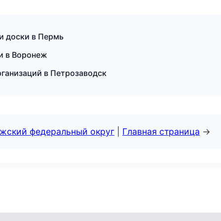
и доски в Пермь
ии в Воронеж
рганизаций в Петрозаводск
лжский федеральный округ
|
Главная страница
→