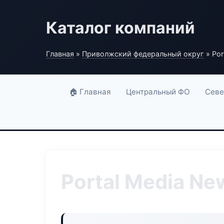
Каталог компаний
Главная
»
Приволжский федеральный округ
» Por
🏠 Главная
Центральный ФО
Севе
Portal Media Ne