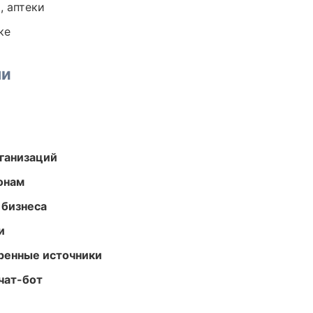
, аптеки
ке
ми
ганизаций
онам
 бизнеса
и
еренные источники
чат-бот