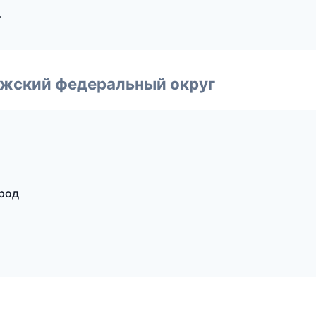
т
лжский федеральный округ
ород