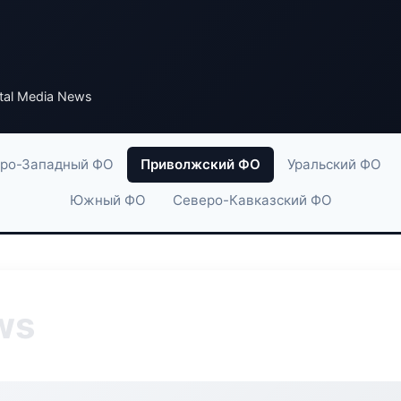
tal Media News
ро-Западный ФО
Приволжский ФО
Уральский ФО
Южный ФО
Северо-Кавказский ФО
ws