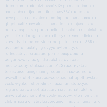
dotcustoms.ru
domizbrusa9x12spb.ru
autodamp.ru
narasimha.ru
djcommodities.ru
nv750.ru
x-ton.ru
newsplain.ru
cardvoice.ru
modopaper.ru
manunae.ru
gbget.ru
alfeihavsalnassr.ru
madoma.ru
tajuncos.ru
petrovkasports.ru
porno-online-besplatno.ru
splclub.ru
york-life.ru
doroga-expo.ru
ribery.ru
cleanmedicine.ru
slovar-ivrit.ru
porno-video-besplatno.ru
seks-365.ru
ovucontrol.ru
sloty-igrovyye-avtomaty.ru
ru-industriya.ru
russkoe-porno-besplatno.ru
belgorod-day.ru
digilith.ru
pichkurovlab.ru
medic-today.ru
taksu.ru
comp123.ru
don-ykt.ru
teensvoice.ru
imgsharing.ru
domashnee-porno.ru
eva-elfie.ru
foto-tur.ru
biz-doska.ru
metropoltravel.ru
veslo-i-yakor.ru
borodino-media.ru
rostotsky.ru
regionufa.ru
weiss-bet.ru
zaryna.ru
casinotablet.ru
universalia.ru
remont-mebeli-moscow.ru
termomur.ru
clubfisher.ru
remstirufa.ru
erdamchi.ru
doramamama.ru