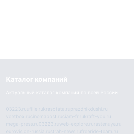
Каталог компаний
Актуальный каталог компаний по всей России
03223.ru
ufille.ru
krasotata.ru
prazdnikdushi.ru
veetbox.ru
cinemapost.ru
ciam-fr.ru
kraft-you.ru
mega-press.ru
03223.ru
web-explore.ru
rastenuya.ru
eurovision-russia.ru
strah-news.ru
freeride-team.ru