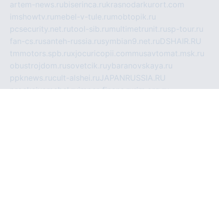
artem-news.ru
biserinca.ru
krasnodarkurort.com
imshowtv.ru
mebel-v-tule.ru
mobtopik.ru
pcsecurity.net.ru
tool-sib.ru
multimetrunit.ru
sp-tour.ru
fan-cs.ru
santeh-russia.ru
symbian9.net.ru
DSHAIR.RU
tmmotors.spb.ru
xjocuricopii.com
musavtomat.msk.ru
obustrojdom.ru
sovetcik.ru
ybaranovskaya.ru
ppknews.ru
cult-alshei.ru
JAPANRUSSIA.RU
proekciyamebel.ru
imper-finans.ru
rim.org.ru
glamourai.ru
brassminus.ru
zabor-pro.ru
ftn.pp.ru
dorogoe58.ru
laimengpacker.ru
kuzova-zapchasti.ru
sageerp.ru
taxodrom.ru
dsrazvitie.ru
hardcity.net.ru
ratinghomegames.ru
topservice25.ru
gubernyan.ru
gtglasslined.ru
ii4.ru
tssport.spb.ru
andorra24.com
blackwallstreet.ru
oboimos.ru
optim-doors.com.ru
ikuch.ru
nycr.org.ru
npa21.ru
vremya-ch.spb.ru
desert000.ru
ivtorgi.ru
ifiori.ru
catalog-statei.ru
dcv.org.ru
spetsmaster174.ru
ipkameryhiseeu.ru
dum26.ru
ruspol.spb.ru
fr-opendp.ru
kam-solnyshko.ru