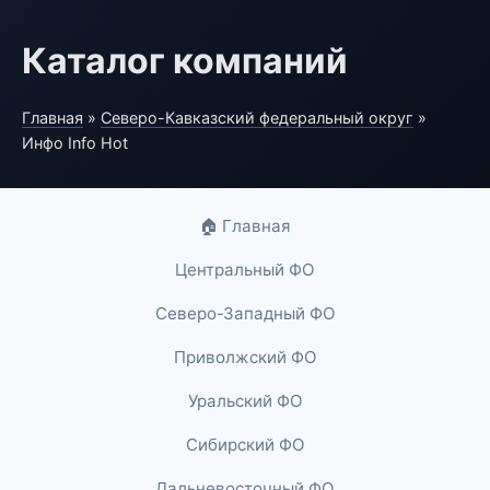
Каталог компаний
Главная
»
Северо-Кавказский федеральный округ
»
Инфо Info Hot
🏠 Главная
Центральный ФО
Северо-Западный ФО
Приволжский ФО
Уральский ФО
Сибирский ФО
Дальневосточный ФО