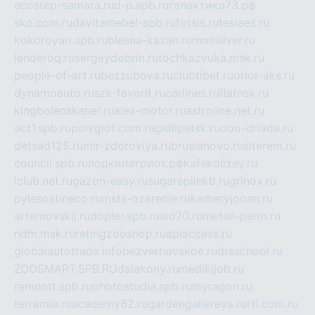
ecostep-samara.ru
d-p.spb.ru
галактика73.рф
sko.com.ru
davitamebel-spb.ru
fotsis.ru
tesiaes.ru
kokoroyari.spb.ru
blesna-kazan.ru
mossilver.ru
lenderoq.ru
sergeydobrin.ru
tochkazvuka.msk.ru
people-of-art.ru
bezzubova.ru
clubtibet.ru
orior-aks.ru
dynamoauto.ru
szk-favorit.ru
carlines.ru
flatnsk.ru
kingbolenskaner.ru
alex-motor.ru
astroline.net.ru
act1.spb.ru
polyglot.com.ru
gidlipetsk.ru
ooo-driada.ru
detsad125.ru
mir-zdoroviya.ru
bruslanovo.ru
siterem.ru
council.spb.ru
лодкипатриот.рф
kafekolizey.ru
iclub.net.ru
gazon-easy.ru
sugarepilekb.ru
grinox.ru
pylesostineco.ru
msts-ozarenie.ru
kameryjooan.ru
artemovskij.ru
dopler.spb.ru
aid70.ru
metall-perm.ru
ndm.msk.ru
ratingzooshop.ru
apiaccess.ru
globalautotrade.info
bezverhovskoe.ru
drsschool.ru
ZOOSMART.SPB.RU
dalakony.ru
medikijob.ru
remontt.spb.ru
photostudia.spb.ru
myragon.ru
terramia.ru
academy62.ru
gardengallereya.ru
rti.com.ru