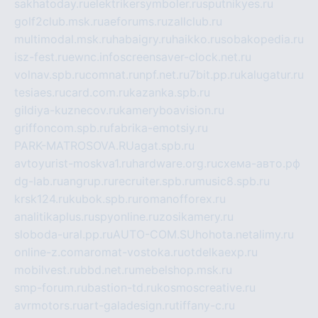
sakhatoday.ru
elektrikersymboler.ru
sputnikyes.ru
golf2club.msk.ru
aeforums.ru
zallclub.ru
multimodal.msk.ru
habaigry.ru
haikko.ru
sobakopedia.ru
isz-fest.ru
ewnc.info
screensaver-clock.net.ru
volnav.spb.ru
comnat.ru
npf.net.ru
7bit.pp.ru
kalugatur.ru
tesiaes.ru
card.com.ru
kazanka.spb.ru
gildiya-kuznecov.ru
kameryboavision.ru
griffoncom.spb.ru
fabrika-emotsiy.ru
PARK-MATROSOVA.RU
agat.spb.ru
avtoyurist-moskva1.ru
hardware.org.ru
схема-авто.рф
dg-lab.ru
angrup.ru
recruiter.spb.ru
music8.spb.ru
krsk124.ru
kubok.spb.ru
romanofforex.ru
analitikaplus.ru
spyonline.ru
zosikamery.ru
sloboda-ural.pp.ru
AUTO-COM.SU
hohota.net
alimy.ru
online-z.com
aromat-vostoka.ru
otdelkaexp.ru
mobilvest.ru
bbd.net.ru
mebelshop.msk.ru
smp-forum.ru
bastion-td.ru
kosmoscreative.ru
avrmotors.ru
art-galadesign.ru
tiffany-c.ru