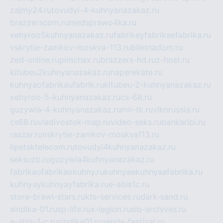
zajmy24.ru
tovudyi-4-kuhnyanazakaz.ru
brazzerscom.ru
medsprawo4ka.ru
xehyroo5kuhnyanazakaz.ru
fabrikayfabrikaefabrika.ru
vskrytie-zamkov-moskva-113.ru
biletnadom.ru
zed-online.ru
pimchax.ru
brazzers-hd.ru
z-host.ru
kitubeu2kuhnyanazakaz.ru
naperekate.ru
kuhnyaofabrikaufabrik.ru
kitubeu-2-kuhnyanazakaz.ru
xehyroo-5-kuhnyanazakaz.ru
cs-68.ru
guzywia-4-kuhnyanazakaz.ru
mir-tk.ru
vlknrussia.ru
cs68.ru
vladivostok-map.ru
video-seks.ru
bankaribi.ru
raszar.ru
vskrytie-zamkov-moskva113.ru
lipetsktelecom.ru
tovudyi4kuhnyanazakaz.ru
seksuzb.ru
guzywia4kuhnyanazakaz.ru
fabrikaofabrikaokuhny.ru
kuhnyaekuhnyaafabrika.ru
kuhnyaykuhnyayfabrika.ru
e-abis1c.ru
store-brawl-stars.ru
kts-services.ru
dark-sand.ru
sindika-01.ru
sp-life.ru
x-legion.ru
sib-archives.ru
e-abis-1-c.ru
sindika01.ru
venda-festival.ru