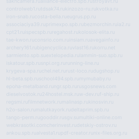
sakhcamera.ru
alliance-electro.spb.ru
stroyavt.ru
controlweb1.ru
tdsak74.ru
kinzozo-ru.ru
kvotka.ru
iron-snab.ru
costa-bella.ru
eugrus.pp.ru
associaciya39.ru
primexpo.spb.ru
bezmorchin.ru
ia2.ru
cpt21.ru
ispecspb.ru
regahost.ru
kolosok-elita.ru
tae-kwon.ru
consrio.com.ru
insiam.ru
avegainfo.ru
archery161.ru
bigencyclica.ru
vlast16.ru
korru.net
sarmiento.spb.su
extelopedia.ru
lammin-suo.spb.ru
iskatour.spb.ru
snpi.org.ru
running-line.ru
krygeva-spa.ru
chel.net.ru
rust-loco.ru
dugshop.ru
hl-beta.spb.ru
school494.spb.ru
mymubaby.ru
epoha-metalband.ru
ngr.spb.ru
rusgosnews.com
dieselvostok.ru
24hostel.msk.ru
w-dev.ru
f-ship.ru
regsmi.ru
filmnetwork.ru
malinasp.ru
kinosvin.ru
h2o-salon.ru
malutkayork.ru
deltaprim.spb.ru
tango-perm.ru
gooddir.ru
sgv.su
multiki-online.com
webkrasotki.com
cherinvest.ru
detskiy-ostrov.ru
ankou.spb.ru
alvesta1.ru
pdf-creator.ru
nix-files.org.ru