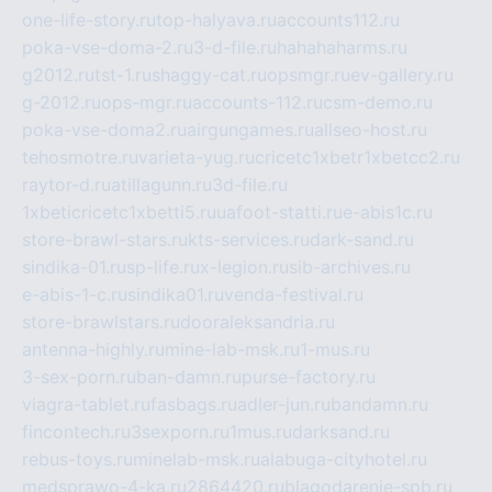
one-life-story.ru
top-halyava.ru
accounts112.ru
poka-vse-doma-2.ru
3-d-file.ru
hahahaharms.ru
g2012.ru
tst-1.ru
shaggy-cat.ru
opsmgr.ru
ev-gallery.ru
g-2012.ru
ops-mgr.ru
accounts-112.ru
csm-demo.ru
poka-vse-doma2.ru
airgungames.ru
allseo-host.ru
tehosmotre.ru
varieta-yug.ru
cricetc1xbetr1xbetcc2.ru
raytor-d.ru
atillagunn.ru
3d-file.ru
1xbeticricetc1xbetti5.ru
uafoot-statti.ru
e-abis1c.ru
store-brawl-stars.ru
kts-services.ru
dark-sand.ru
sindika-01.ru
sp-life.ru
x-legion.ru
sib-archives.ru
e-abis-1-c.ru
sindika01.ru
venda-festival.ru
store-brawlstars.ru
dooraleksandria.ru
antenna-highly.ru
mine-lab-msk.ru
1-mus.ru
3-sex-porn.ru
ban-damn.ru
purse-factory.ru
viagra-tablet.ru
fasbags.ru
adler-jun.ru
bandamn.ru
fincontech.ru
3sexporn.ru
1mus.ru
darksand.ru
rebus-toys.ru
minelab-msk.ru
alabuga-cityhotel.ru
medsprawo-4-ka.ru
2864420.ru
blagodarenie-spb.ru