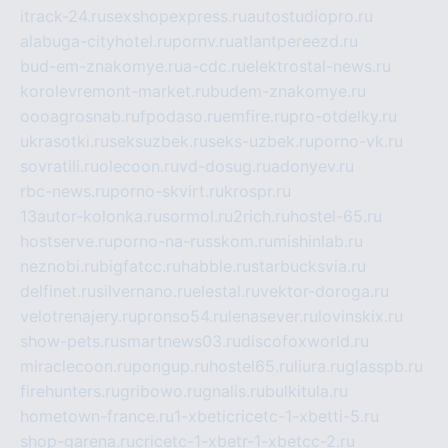
itrack-24.ru
sexshopexpress.ru
autostudiopro.ru
alabuga-cityhotel.ru
pornv.ru
atlantpereezd.ru
bud-em-znakomye.ru
a-cdc.ru
elektrostal-news.ru
korolevremont-market.ru
budem-znakomye.ru
oooagrosnab.ru
fpodaso.ru
emfire.ru
pro-otdelky.ru
ukrasotki.ru
seksuzbek.ru
seks-uzbek.ru
porno-vk.ru
sovratili.ru
olecoon.ru
vd-dosug.ru
adonyev.ru
rbc-news.ru
porno-skvirt.ru
krospr.ru
13autor-kolonka.ru
sormol.ru
2rich.ru
hostel-65.ru
hostserve.ru
porno-na-russkom.ru
mishinlab.ru
neznobi.ru
bigfatcc.ru
habble.ru
starbucksvia.ru
delfinet.ru
silvernano.ru
elestal.ru
vektor-doroga.ru
velotrenajery.ru
pronso54.ru
lenasever.ru
lovinskix.ru
show-pets.ru
smartnews03.ru
discofoxworld.ru
miraclecoon.ru
pongup.ru
hostel65.ru
liura.ru
glasspb.ru
firehunters.ru
gribowo.ru
gnalis.ru
bulkitula.ru
hometown-france.ru
1-xbeticricetc-1-xbetti-5.ru
shop-garena.ru
cricetc-1-xbetr-1-xbetcc-2.ru