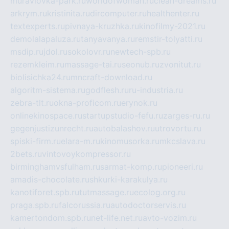
muraviovka-park.ru
worldofwoman.ru
clean-dreams.ru
arkrym.ru
kristinita.ru
dircomputer.ru
healthenter.ru
textexperts.ru
pivnaya-kruzhka.ru
kinofilmy-2021.ru
demolalapaluza.ru
tanyavanya.ru
remstir-tolyatti.ru
msdip.ru
jdol.ru
sokolovr.ru
newtech-spb.ru
rezemkleim.ru
massage-tai.ru
seonub.ru
zvonitut.ru
biolisichka24.ru
mncraft-download.ru
algoritm-sistema.ru
godflesh.ru
ru-industria.ru
zebra-tlt.ru
okna-proficom.ru
erynok.ru
onlinekinospace.ru
startupstudio-fefu.ru
zarges-ru.ru
gegenjustizunrecht.ru
autobalashov.ru
utrovortu.ru
spiski-firm.ru
elara-m.ru
kinomusorka.ru
mkcslava.ru
2bets.ru
vintovoykompressor.ru
birminghamvsfulham.ru
sarmat-komp.ru
pioneeri.ru
amadis-chocolate.ru
shkurki-karakulya.ru
kanotiforet.spb.ru
tutmassage.ru
ecolog.org.ru
praga.spb.ru
falcorussia.ru
autodoctorservis.ru
kamertondom.spb.ru
net-life.net.ru
avto-vozim.ru