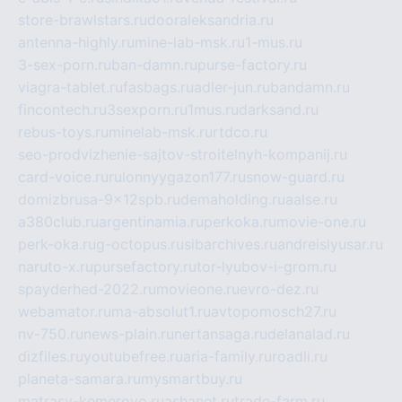
store-brawlstars.ru
dooraleksandria.ru
antenna-highly.ru
mine-lab-msk.ru
1-mus.ru
3-sex-porn.ru
ban-damn.ru
purse-factory.ru
viagra-tablet.ru
fasbags.ru
adler-jun.ru
bandamn.ru
fincontech.ru
3sexporn.ru
1mus.ru
darksand.ru
rebus-toys.ru
minelab-msk.ru
rtdco.ru
seo-prodvizhenie-sajtov-stroitelnyh-kompanij.ru
card-voice.ru
rulonnyygazon177.ru
snow-guard.ru
domizbrusa-9x12spb.ru
demaholding.ru
aalse.ru
a380club.ru
argentinamia.ru
perkoka.ru
movie-one.ru
perk-oka.ru
g-octopus.ru
sibarchives.ru
andreislyusar.ru
naruto-x.ru
pursefactory.ru
tor-lyubov-i-grom.ru
spayderhed-2022.ru
movieone.ru
evro-dez.ru
webamator.ru
ma-absolut1.ru
avtopomosch27.ru
nv-750.ru
news-plain.ru
nertansaga.ru
delanalad.ru
dizfiles.ru
youtubefree.ru
aria-family.ru
roadli.ru
planeta-samara.ru
mysmartbuy.ru
matrasy-kemerovo.ru
ashanet.ru
trade-farm.ru