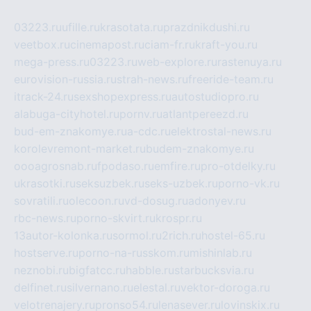
03223.ru
ufille.ru
krasotata.ru
prazdnikdushi.ru
veetbox.ru
cinemapost.ru
ciam-fr.ru
kraft-you.ru
mega-press.ru
03223.ru
web-explore.ru
rastenuya.ru
eurovision-russia.ru
strah-news.ru
freeride-team.ru
itrack-24.ru
sexshopexpress.ru
autostudiopro.ru
alabuga-cityhotel.ru
pornv.ru
atlantpereezd.ru
bud-em-znakomye.ru
a-cdc.ru
elektrostal-news.ru
korolevremont-market.ru
budem-znakomye.ru
oooagrosnab.ru
fpodaso.ru
emfire.ru
pro-otdelky.ru
ukrasotki.ru
seksuzbek.ru
seks-uzbek.ru
porno-vk.ru
sovratili.ru
olecoon.ru
vd-dosug.ru
adonyev.ru
rbc-news.ru
porno-skvirt.ru
krospr.ru
13autor-kolonka.ru
sormol.ru
2rich.ru
hostel-65.ru
hostserve.ru
porno-na-russkom.ru
mishinlab.ru
neznobi.ru
bigfatcc.ru
habble.ru
starbucksvia.ru
delfinet.ru
silvernano.ru
elestal.ru
vektor-doroga.ru
velotrenajery.ru
pronso54.ru
lenasever.ru
lovinskix.ru