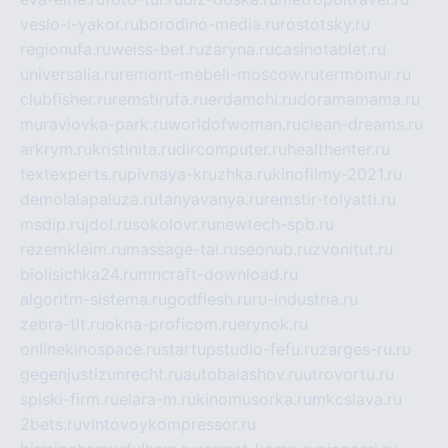
veslo-i-yakor.ru
borodino-media.ru
rostotsky.ru
regionufa.ru
weiss-bet.ru
zaryna.ru
casinotablet.ru
universalia.ru
remont-mebeli-moscow.ru
termomur.ru
clubfisher.ru
remstirufa.ru
erdamchi.ru
doramamama.ru
muraviovka-park.ru
worldofwoman.ru
clean-dreams.ru
arkrym.ru
kristinita.ru
dircomputer.ru
healthenter.ru
textexperts.ru
pivnaya-kruzhka.ru
kinofilmy-2021.ru
demolalapaluza.ru
tanyavanya.ru
remstir-tolyatti.ru
msdip.ru
jdol.ru
sokolovr.ru
newtech-spb.ru
rezemkleim.ru
massage-tai.ru
seonub.ru
zvonitut.ru
biolisichka24.ru
mncraft-download.ru
algoritm-sistema.ru
godflesh.ru
ru-industria.ru
zebra-tlt.ru
okna-proficom.ru
erynok.ru
onlinekinospace.ru
startupstudio-fefu.ru
zarges-ru.ru
gegenjustizunrecht.ru
autobalashov.ru
utrovortu.ru
spiski-firm.ru
elara-m.ru
kinomusorka.ru
mkcslava.ru
2bets.ru
vintovoykompressor.ru