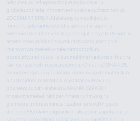
ndm.msk.ru
ratingzooshop.ru
apiaccess.ru
globalautotrade.info
bezverhovskoe.ru
drsschool.ru
ZOOSMART.SPB.RU
dalakony.ru
medikijob.ru
remontt.spb.ru
photostudia.spb.ru
myragon.ru
terramia.ru
academy62.ru
gardengallereya.ru
rti.com.ru
artem-news.ru
biserinca.ru
krasnodarkurort.com
imshowtv.ru
mebel-v-tule.ru
mobtopik.ru
pcsecurity.net.ru
tool-sib.ru
multimetrunit.ru
sp-tour.ru
fan-cs.ru
santeh-russia.ru
symbian9.net.ru
DSHAIR.RU
tmmotors.spb.ru
xjocuricopii.com
musavtomat.msk.ru
obustrojdom.ru
sovetcik.ru
ybaranovskaya.ru
ppknews.ru
cult-alshei.ru
JAPANRUSSIA.RU
proekciyamebel.ru
imper-finans.ru
rim.org.ru
glamourai.ru
brassminus.ru
zabor-pro.ru
ftn.pp.ru
dorogoe58.ru
laimengpacker.ru
kuzova-zapchasti.ru
sageerp.ru
taxodrom.ru
dsrazvitie.ru
hardcity.net.ru
ratinghomegames.ru
topservice25.ru
gubernyan.ru
gtglasslined.ru
ii4.ru
tssport.spb.ru
andorra24.com