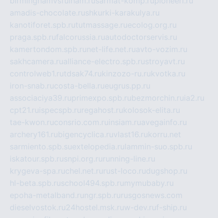
birminghamvsfulham.ru
sarmat-komp.ru
pioneeri.ru
amadis-chocolate.ru
shkurki-karakulya.ru
kanotiforet.spb.ru
tutmassage.ru
ecolog.org.ru
praga.spb.ru
falcorussia.ru
autodoctorservis.ru
kamertondom.spb.ru
net-life.net.ru
avto-vozim.ru
sakhcamera.ru
alliance-electro.spb.ru
stroyavt.ru
controlweb1.ru
tdsak74.ru
kinzozo-ru.ru
kvotka.ru
iron-snab.ru
costa-bella.ru
eugrus.pp.ru
associaciya39.ru
primexpo.spb.ru
bezmorchin.ru
ia2.ru
cpt21.ru
ispecspb.ru
regahost.ru
kolosok-elita.ru
tae-kwon.ru
consrio.com.ru
insiam.ru
avegainfo.ru
archery161.ru
bigencyclica.ru
vlast16.ru
korru.net
sarmiento.spb.su
extelopedia.ru
lammin-suo.spb.ru
iskatour.spb.ru
snpi.org.ru
running-line.ru
krygeva-spa.ru
chel.net.ru
rust-loco.ru
dugshop.ru
hl-beta.spb.ru
school494.spb.ru
mymubaby.ru
epoha-metalband.ru
ngr.spb.ru
rusgosnews.com
dieselvostok.ru
24hostel.msk.ru
w-dev.ru
f-ship.ru