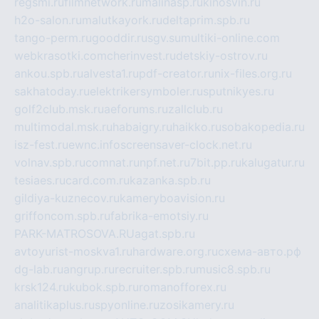
regsmi.ru
filmnetwork.ru
malinasp.ru
kinosvin.ru
h2o-salon.ru
malutkayork.ru
deltaprim.spb.ru
tango-perm.ru
gooddir.ru
sgv.su
multiki-online.com
webkrasotki.com
cherinvest.ru
detskiy-ostrov.ru
ankou.spb.ru
alvesta1.ru
pdf-creator.ru
nix-files.org.ru
sakhatoday.ru
elektrikersymboler.ru
sputnikyes.ru
golf2club.msk.ru
aeforums.ru
zallclub.ru
multimodal.msk.ru
habaigry.ru
haikko.ru
sobakopedia.ru
isz-fest.ru
ewnc.info
screensaver-clock.net.ru
volnav.spb.ru
comnat.ru
npf.net.ru
7bit.pp.ru
kalugatur.ru
tesiaes.ru
card.com.ru
kazanka.spb.ru
gildiya-kuznecov.ru
kameryboavision.ru
griffoncom.spb.ru
fabrika-emotsiy.ru
PARK-MATROSOVA.RU
agat.spb.ru
avtoyurist-moskva1.ru
hardware.org.ru
схема-авто.рф
dg-lab.ru
angrup.ru
recruiter.spb.ru
music8.spb.ru
krsk124.ru
kubok.spb.ru
romanofforex.ru
analitikaplus.ru
spyonline.ru
zosikamery.ru