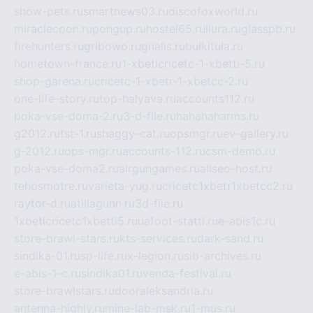
show-pets.ru
smartnews03.ru
discofoxworld.ru
miraclecoon.ru
pongup.ru
hostel65.ru
liura.ru
glasspb.ru
firehunters.ru
gribowo.ru
gnalis.ru
bulkitula.ru
hometown-france.ru
1-xbeticricetc-1-xbetti-5.ru
shop-garena.ru
cricetc-1-xbetr-1-xbetcc-2.ru
one-life-story.ru
top-halyava.ru
accounts112.ru
poka-vse-doma-2.ru
3-d-file.ru
hahahaharms.ru
g2012.ru
tst-1.ru
shaggy-cat.ru
opsmgr.ru
ev-gallery.ru
g-2012.ru
ops-mgr.ru
accounts-112.ru
csm-demo.ru
poka-vse-doma2.ru
airgungames.ru
allseo-host.ru
tehosmotre.ru
varieta-yug.ru
cricetc1xbetr1xbetcc2.ru
raytor-d.ru
atillagunn.ru
3d-file.ru
1xbeticricetc1xbetti5.ru
uafoot-statti.ru
e-abis1c.ru
store-brawl-stars.ru
kts-services.ru
dark-sand.ru
sindika-01.ru
sp-life.ru
x-legion.ru
sib-archives.ru
e-abis-1-c.ru
sindika01.ru
venda-festival.ru
store-brawlstars.ru
dooraleksandria.ru
antenna-highly.ru
mine-lab-msk.ru
1-mus.ru