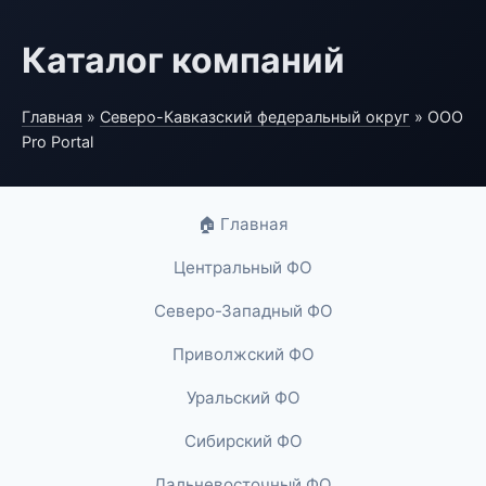
Каталог компаний
Главная
»
Северо-Кавказский федеральный округ
» ООО
Pro Portal
🏠 Главная
Центральный ФО
Северо-Западный ФО
Приволжский ФО
Уральский ФО
Сибирский ФО
Дальневосточный ФО