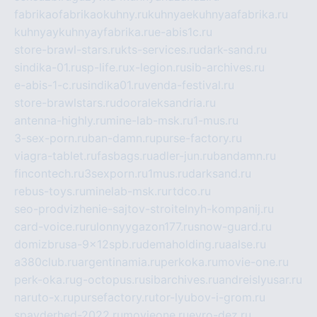
fabrikaofabrikaokuhny.ru
kuhnyaekuhnyaafabrika.ru
kuhnyaykuhnyayfabrika.ru
e-abis1c.ru
store-brawl-stars.ru
kts-services.ru
dark-sand.ru
sindika-01.ru
sp-life.ru
x-legion.ru
sib-archives.ru
e-abis-1-c.ru
sindika01.ru
venda-festival.ru
store-brawlstars.ru
dooraleksandria.ru
antenna-highly.ru
mine-lab-msk.ru
1-mus.ru
3-sex-porn.ru
ban-damn.ru
purse-factory.ru
viagra-tablet.ru
fasbags.ru
adler-jun.ru
bandamn.ru
fincontech.ru
3sexporn.ru
1mus.ru
darksand.ru
rebus-toys.ru
minelab-msk.ru
rtdco.ru
seo-prodvizhenie-sajtov-stroitelnyh-kompanij.ru
card-voice.ru
rulonnyygazon177.ru
snow-guard.ru
domizbrusa-9x12spb.ru
demaholding.ru
aalse.ru
a380club.ru
argentinamia.ru
perkoka.ru
movie-one.ru
perk-oka.ru
g-octopus.ru
sibarchives.ru
andreislyusar.ru
naruto-x.ru
pursefactory.ru
tor-lyubov-i-grom.ru
spayderhed-2022.ru
movieone.ru
evro-dez.ru