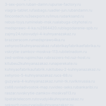
3-sex-porn.ru
ban-damn.ru
purse-factory.ru
viagra-tablet.ru
fasbags.ru
adler-jun.ru
bandamn.ru
fincontech.ru
3sexporn.ru
1mus.ru
darksand.ru
rebus-toys.ru
minelab-msk.ru
alabuga-cityhotel.ru
medsprawo-4-ka.ru
2864420.ru
blagodarenie-spb.ru
zajmy24.ru
tovudyi-4-kuhnyanazakaz.ru
brazzerscom.ru
medsprawo4ka.ru
xehyroo5kuhnyanazakaz.ru
fabrikayfabrikaefabrika.ru
vskrytie-zamkov-moskva-113.ru
biletnadom.ru
zed-online.ru
pimchax.ru
brazzers-hd.ru
z-host.ru
kitubeu2kuhnyanazakaz.ru
naperekate.ru
kuhnyaofabrikaufabrik.ru
kitubeu-2-kuhnyanazakaz.ru
xehyroo-5-kuhnyanazakaz.ru
cs-68.ru
guzywia-4-kuhnyanazakaz.ru
mir-tk.ru
vlknrussia.ru
cs68.ru
vladivostok-map.ru
video-seks.ru
bankaribi.ru
raszar.ru
vskrytie-zamkov-moskva113.ru
lipetsktelecom.ru
tovudyi4kuhnyanazakaz.ru
seksuzb.ru
guzywia4kuhnyanazakaz.ru