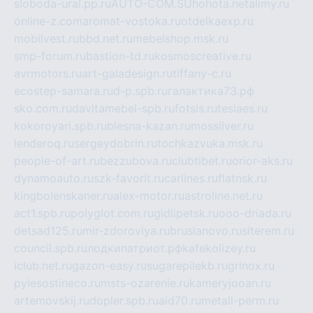
sloboda-ural.pp.ru
AUTO-COM.SU
hohota.net
alimy.ru
online-z.com
aromat-vostoka.ru
otdelkaexp.ru
mobilvest.ru
bbd.net.ru
mebelshop.msk.ru
smp-forum.ru
bastion-td.ru
kosmoscreative.ru
avrmotors.ru
art-galadesign.ru
tiffany-c.ru
ecostep-samara.ru
d-p.spb.ru
галактика73.рф
sko.com.ru
davitamebel-spb.ru
fotsis.ru
tesiaes.ru
kokoroyari.spb.ru
blesna-kazan.ru
mossilver.ru
lenderoq.ru
sergeydobrin.ru
tochkazvuka.msk.ru
people-of-art.ru
bezzubova.ru
clubtibet.ru
orior-aks.ru
dynamoauto.ru
szk-favorit.ru
carlines.ru
flatnsk.ru
kingbolenskaner.ru
alex-motor.ru
astroline.net.ru
act1.spb.ru
polyglot.com.ru
gidlipetsk.ru
ooo-driada.ru
detsad125.ru
mir-zdoroviya.ru
bruslanovo.ru
siterem.ru
council.spb.ru
лодкипатриот.рф
kafekolizey.ru
iclub.net.ru
gazon-easy.ru
sugarepilekb.ru
grinox.ru
pylesostineco.ru
msts-ozarenie.ru
kameryjooan.ru
artemovskij.ru
dopler.spb.ru
aid70.ru
metall-perm.ru