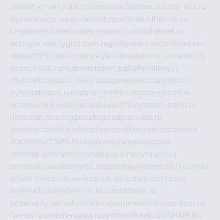
people-of-art.ru
bezzubova.ru
clubtibet.ru
orior-aks.ru
dynamoauto.ru
szk-favorit.ru
carlines.ru
flatnsk.ru
kingbolenskaner.ru
alex-motor.ru
astroline.net.ru
act1.spb.ru
polyglot.com.ru
gidlipetsk.ru
ooo-driada.ru
detsad125.ru
mir-zdoroviya.ru
bruslanovo.ru
siterem.ru
council.spb.ru
лодкипатриот.рф
kafekolizey.ru
iclub.net.ru
gazon-easy.ru
sugarepilekb.ru
grinox.ru
pylesostineco.ru
msts-ozarenie.ru
kameryjooan.ru
artemovskij.ru
dopler.spb.ru
aid70.ru
metall-perm.ru
ndm.msk.ru
ratingzooshop.ru
apiaccess.ru
globalautotrade.info
bezverhovskoe.ru
drsschool.ru
ZOOSMART.SPB.RU
dalakony.ru
medikijob.ru
remontt.spb.ru
photostudia.spb.ru
myragon.ru
terramia.ru
academy62.ru
gardengallereya.ru
rti.com.ru
artem-news.ru
biserinca.ru
krasnodarkurort.com
imshowtv.ru
mebel-v-tule.ru
mobtopik.ru
pcsecurity.net.ru
tool-sib.ru
multimetrunit.ru
sp-tour.ru
fan-cs.ru
santeh-russia.ru
symbian9.net.ru
DSHAIR.RU