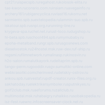
cpt21.ru
ispecspb.ru
regahost.ru
kolosok-elita.ru
tae-kwon.ru
consrio.com.ru
insiam.ru
avegainfo.ru
archery161.ru
bigencyclica.ru
vlast16.ru
korru.net
sarmiento.spb.su
extelopedia.ru
lammin-suo.spb.ru
iskatour.spb.ru
snpi.org.ru
running-line.ru
krygeva-spa.ru
chel.net.ru
rust-loco.ru
dugshop.ru
hl-beta.spb.ru
school494.spb.ru
mymubaby.ru
epoha-metalband.ru
ngr.spb.ru
rusgosnews.com
dieselvostok.ru
24hostel.msk.ru
w-dev.ru
f-ship.ru
regsmi.ru
filmnetwork.ru
malinasp.ru
kinosvin.ru
h2o-salon.ru
malutkayork.ru
deltaprim.spb.ru
tango-perm.ru
gooddir.ru
sgv.su
multiki-online.com
webkrasotki.com
cherinvest.ru
detskiy-ostrov.ru
ankou.spb.ru
alvesta1.ru
pdf-creator.ru
nix-files.org.ru
sakhatoday.ru
elektrikersymboler.ru
sputnikyes.ru
golf2club.msk.ru
aeforums.ru
zallclub.ru
multimodal.msk.ru
habaigry.ru
haikko.ru
sobakopedia.ru
isz-fest.ru
ewnc.info
screensaver-clock.net.ru