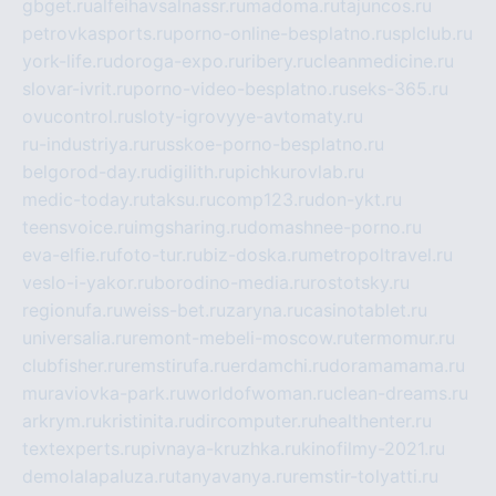
gbget.ru
alfeihavsalnassr.ru
madoma.ru
tajuncos.ru
petrovkasports.ru
porno-online-besplatno.ru
splclub.ru
york-life.ru
doroga-expo.ru
ribery.ru
cleanmedicine.ru
slovar-ivrit.ru
porno-video-besplatno.ru
seks-365.ru
ovucontrol.ru
sloty-igrovyye-avtomaty.ru
ru-industriya.ru
russkoe-porno-besplatno.ru
belgorod-day.ru
digilith.ru
pichkurovlab.ru
medic-today.ru
taksu.ru
comp123.ru
don-ykt.ru
teensvoice.ru
imgsharing.ru
domashnee-porno.ru
eva-elfie.ru
foto-tur.ru
biz-doska.ru
metropoltravel.ru
veslo-i-yakor.ru
borodino-media.ru
rostotsky.ru
regionufa.ru
weiss-bet.ru
zaryna.ru
casinotablet.ru
universalia.ru
remont-mebeli-moscow.ru
termomur.ru
clubfisher.ru
remstirufa.ru
erdamchi.ru
doramamama.ru
muraviovka-park.ru
worldofwoman.ru
clean-dreams.ru
arkrym.ru
kristinita.ru
dircomputer.ru
healthenter.ru
textexperts.ru
pivnaya-kruzhka.ru
kinofilmy-2021.ru
demolalapaluza.ru
tanyavanya.ru
remstir-tolyatti.ru