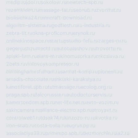
msdip.ru
jdol.ru
sokolovr.ru
newtech-spb.ru
rezemkleim.ru
massage-tai.ru
seonub.ru
zvonitut.ru
biolisichka24.ru
mncraft-download.ru
algoritm-sistema.ru
godflesh.ru
ru-industria.ru
zebra-tlt.ru
okna-proficom.ru
erynok.ru
onlinekinospace.ru
startupstudio-fefu.ru
zarges-ru.ru
gegenjustizunrecht.ru
autobalashov.ru
utrovortu.ru
spiski-firm.ru
elara-m.ru
kinomusorka.ru
mkcslava.ru
2bets.ru
vintovoykompressor.ru
birminghamvsfulham.ru
sarmat-komp.ru
pioneeri.ru
amadis-chocolate.ru
shkurki-karakulya.ru
kanotiforet.spb.ru
tutmassage.ru
ecolog.org.ru
praga.spb.ru
falcorussia.ru
autodoctorservis.ru
kamertondom.spb.ru
net-life.net.ru
avto-vozim.ru
sakhcamera.ru
alliance-electro.spb.ru
stroyavt.ru
controlweb1.ru
tdsak74.ru
kinzozo-ru.ru
kvotka.ru
iron-snab.ru
costa-bella.ru
eugrus.pp.ru
associaciya39.ru
primexpo.spb.ru
bezmorchin.ru
ia2.ru