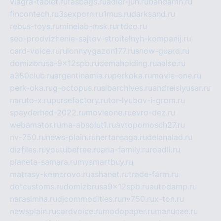
viagra-tablet.ru
fasbags.ru
adler-jun.ru
bandamn.ru
fincontech.ru
3sexporn.ru
1mus.ru
darksand.ru
rebus-toys.ru
minelab-msk.ru
rtdco.ru
seo-prodvizhenie-sajtov-stroitelnyh-kompanij.ru
card-voice.ru
rulonnyygazon177.ru
snow-guard.ru
domizbrusa-9x12spb.ru
demaholding.ru
aalse.ru
a380club.ru
argentinamia.ru
perkoka.ru
movie-one.ru
perk-oka.ru
g-octopus.ru
sibarchives.ru
andreislyusar.ru
naruto-x.ru
pursefactory.ru
tor-lyubov-i-grom.ru
spayderhed-2022.ru
movieone.ru
evro-dez.ru
webamator.ru
ma-absolut1.ru
avtopomosch27.ru
nv-750.ru
news-plain.ru
nertansaga.ru
delanalad.ru
dizfiles.ru
youtubefree.ru
aria-family.ru
roadli.ru
planeta-samara.ru
mysmartbuy.ru
matrasy-kemerovo.ru
ashanet.ru
trade-farm.ru
dotcustoms.ru
domizbrusa9x12spb.ru
autodamp.ru
narasimha.ru
djcommodities.ru
nv750.ru
x-ton.ru
newsplain.ru
cardvoice.ru
modopaper.ru
manunae.ru