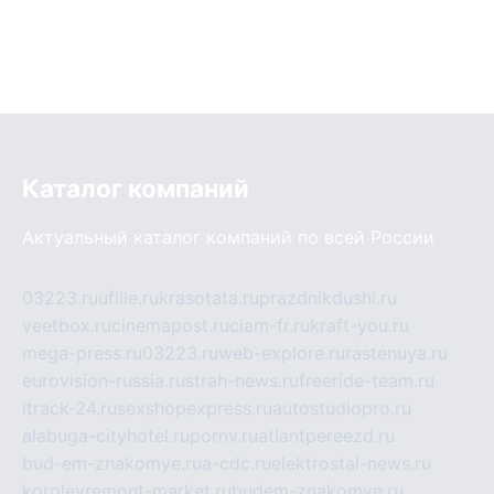
Каталог компаний
Актуальный каталог компаний по всей России
03223.ru
ufille.ru
krasotata.ru
prazdnikdushi.ru
veetbox.ru
cinemapost.ru
ciam-fr.ru
kraft-you.ru
mega-press.ru
03223.ru
web-explore.ru
rastenuya.ru
eurovision-russia.ru
strah-news.ru
freeride-team.ru
itrack-24.ru
sexshopexpress.ru
autostudiopro.ru
alabuga-cityhotel.ru
pornv.ru
atlantpereezd.ru
bud-em-znakomye.ru
a-cdc.ru
elektrostal-news.ru
korolevremont-market.ru
budem-znakomye.ru