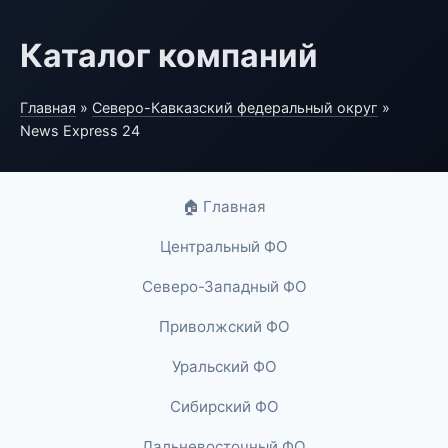
Каталог компаний
Главная
»
Северо-Кавказский федеральный округ
»
News Express 24
🏠 Главная
Центральный ФО
Северо-Западный ФО
Приволжский ФО
Уральский ФО
Сибирский ФО
Дальневосточный ФО