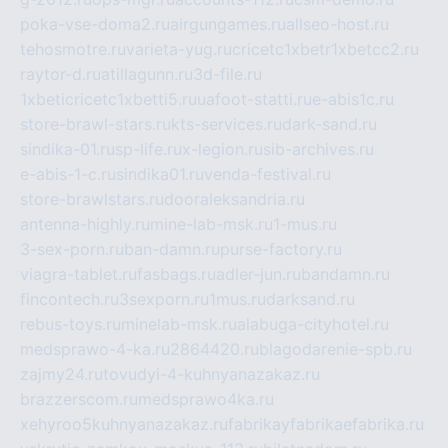
poka-vse-doma2.ru
airgungames.ru
allseo-host.ru
tehosmotre.ru
varieta-yug.ru
cricetc1xbetr1xbetcc2.ru
raytor-d.ru
atillagunn.ru
3d-file.ru
1xbeticricetc1xbetti5.ru
uafoot-statti.ru
e-abis1c.ru
store-brawl-stars.ru
kts-services.ru
dark-sand.ru
sindika-01.ru
sp-life.ru
x-legion.ru
sib-archives.ru
e-abis-1-c.ru
sindika01.ru
venda-festival.ru
store-brawlstars.ru
dooraleksandria.ru
antenna-highly.ru
mine-lab-msk.ru
1-mus.ru
3-sex-porn.ru
ban-damn.ru
purse-factory.ru
viagra-tablet.ru
fasbags.ru
adler-jun.ru
bandamn.ru
fincontech.ru
3sexporn.ru
1mus.ru
darksand.ru
rebus-toys.ru
minelab-msk.ru
alabuga-cityhotel.ru
medsprawo-4-ka.ru
2864420.ru
blagodarenie-spb.ru
zajmy24.ru
tovudyi-4-kuhnyanazakaz.ru
brazzerscom.ru
medsprawo4ka.ru
xehyroo5kuhnyanazakaz.ru
fabrikayfabrikaefabrika.ru