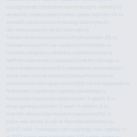
oooagrosnab.ru
fpodaso.ru
emfire.ru
pro-otdelky.ru
ukrasotki.ru
seksuzbek.ru
seks-uzbek.ru
porno-vk.ru
sovratili.ru
olecoon.ru
vd-dosug.ru
adonyev.ru
rbc-news.ru
porno-skvirt.ru
krospr.ru
13autor-kolonka.ru
sormol.ru
2rich.ru
hostel-65.ru
hostserve.ru
porno-na-russkom.ru
mishinlab.ru
neznobi.ru
bigfatcc.ru
habble.ru
starbucksvia.ru
delfinet.ru
silvernano.ru
elestal.ru
vektor-doroga.ru
velotrenajery.ru
pronso54.ru
lenasever.ru
lovinskix.ru
show-pets.ru
smartnews03.ru
discofoxworld.ru
miraclecoon.ru
pongup.ru
hostel65.ru
liura.ru
glasspb.ru
firehunters.ru
gribowo.ru
gnalis.ru
bulkitula.ru
hometown-france.ru
1-xbeticricetc-1-xbetti-5.ru
shop-garena.ru
cricetc-1-xbetr-1-xbetcc-2.ru
one-life-story.ru
top-halyava.ru
accounts112.ru
poka-vse-doma-2.ru
3-d-file.ru
hahahaharms.ru
g2012.ru
tst-1.ru
shaggy-cat.ru
opsmgr.ru
ev-gallery.ru
g-2012.ru
ops-mgr.ru
accounts-112.ru
csm-demo.ru