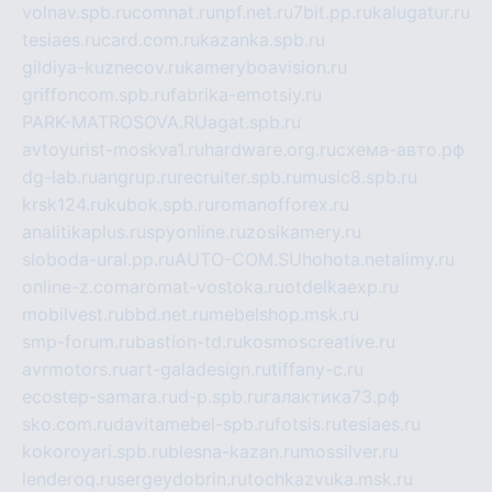
volnav.spb.ru
comnat.ru
npf.net.ru
7bit.pp.ru
kalugatur.ru
tesiaes.ru
card.com.ru
kazanka.spb.ru
gildiya-kuznecov.ru
kameryboavision.ru
griffoncom.spb.ru
fabrika-emotsiy.ru
PARK-MATROSOVA.RU
agat.spb.ru
avtoyurist-moskva1.ru
hardware.org.ru
схема-авто.рф
dg-lab.ru
angrup.ru
recruiter.spb.ru
music8.spb.ru
krsk124.ru
kubok.spb.ru
romanofforex.ru
analitikaplus.ru
spyonline.ru
zosikamery.ru
sloboda-ural.pp.ru
AUTO-COM.SU
hohota.net
alimy.ru
online-z.com
aromat-vostoka.ru
otdelkaexp.ru
mobilvest.ru
bbd.net.ru
mebelshop.msk.ru
smp-forum.ru
bastion-td.ru
kosmoscreative.ru
avrmotors.ru
art-galadesign.ru
tiffany-c.ru
ecostep-samara.ru
d-p.spb.ru
галактика73.рф
sko.com.ru
davitamebel-spb.ru
fotsis.ru
tesiaes.ru
kokoroyari.spb.ru
blesna-kazan.ru
mossilver.ru
lenderoq.ru
sergeydobrin.ru
tochkazvuka.msk.ru