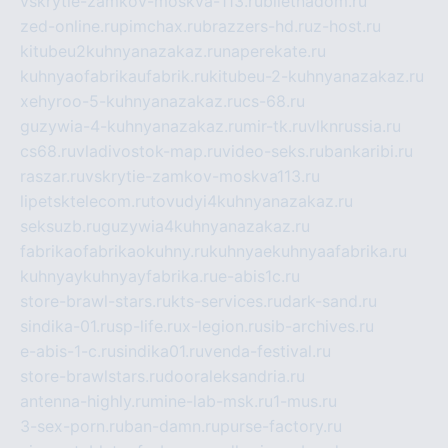
vskrytie-zamkov-moskva-113.ru
biletnadom.ru
zed-online.ru
pimchax.ru
brazzers-hd.ru
z-host.ru
kitubeu2kuhnyanazakaz.ru
naperekate.ru
kuhnyaofabrikaufabrik.ru
kitubeu-2-kuhnyanazakaz.ru
xehyroo-5-kuhnyanazakaz.ru
cs-68.ru
guzywia-4-kuhnyanazakaz.ru
mir-tk.ru
vlknrussia.ru
cs68.ru
vladivostok-map.ru
video-seks.ru
bankaribi.ru
raszar.ru
vskrytie-zamkov-moskva113.ru
lipetsktelecom.ru
tovudyi4kuhnyanazakaz.ru
seksuzb.ru
guzywia4kuhnyanazakaz.ru
fabrikaofabrikaokuhny.ru
kuhnyaekuhnyaafabrika.ru
kuhnyaykuhnyayfabrika.ru
e-abis1c.ru
store-brawl-stars.ru
kts-services.ru
dark-sand.ru
sindika-01.ru
sp-life.ru
x-legion.ru
sib-archives.ru
e-abis-1-c.ru
sindika01.ru
venda-festival.ru
store-brawlstars.ru
dooraleksandria.ru
antenna-highly.ru
mine-lab-msk.ru
1-mus.ru
3-sex-porn.ru
ban-damn.ru
purse-factory.ru