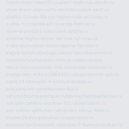
1xbeticricetc1xbetti5.ru
uafoot-statti.ru
e-abis1c.ru
store-brawl-stars.ru
kts-services.ru
dark-sand.ru
sindika-01.ru
sp-life.ru
x-legion.ru
sib-archives.ru
e-abis-1-c.ru
sindika01.ru
venda-festival.ru
store-brawlstars.ru
dooraleksandria.ru
antenna-highly.ru
mine-lab-msk.ru
1-mus.ru
3-sex-porn.ru
ban-damn.ru
purse-factory.ru
viagra-tablet.ru
fasbags.ru
adler-jun.ru
bandamn.ru
fincontech.ru
3sexporn.ru
1mus.ru
darksand.ru
rebus-toys.ru
minelab-msk.ru
alabuga-cityhotel.ru
medsprawo-4-ka.ru
2864420.ru
blagodarenie-spb.ru
zajmy24.ru
tovudyi-4-kuhnyanazakaz.ru
brazzerscom.ru
medsprawo4ka.ru
xehyroo5kuhnyanazakaz.ru
fabrikayfabrikaefabrika.ru
vskrytie-zamkov-moskva-113.ru
biletnadom.ru
zed-online.ru
pimchax.ru
brazzers-hd.ru
z-host.ru
kitubeu2kuhnyanazakaz.ru
naperekate.ru
kuhnyaofabrikaufabrik.ru
kitubeu-2-kuhnyanazakaz.ru