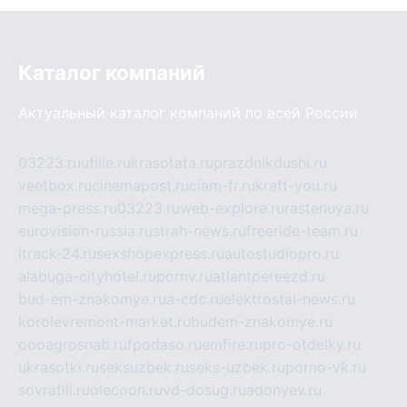
Каталог компаний
Актуальный каталог компаний по всей России
03223.ru
ufille.ru
krasotata.ru
prazdnikdushi.ru
veetbox.ru
cinemapost.ru
ciam-fr.ru
kraft-you.ru
mega-press.ru
03223.ru
web-explore.ru
rastenuya.ru
eurovision-russia.ru
strah-news.ru
freeride-team.ru
itrack-24.ru
sexshopexpress.ru
autostudiopro.ru
alabuga-cityhotel.ru
pornv.ru
atlantpereezd.ru
bud-em-znakomye.ru
a-cdc.ru
elektrostal-news.ru
korolevremont-market.ru
budem-znakomye.ru
oooagrosnab.ru
fpodaso.ru
emfire.ru
pro-otdelky.ru
ukrasotki.ru
seksuzbek.ru
seks-uzbek.ru
porno-vk.ru
sovratili.ru
olecoon.ru
vd-dosug.ru
adonyev.ru