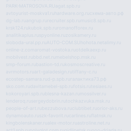
PARK-MATROSOVA.RU
agat.spb.ru
avtoyurist-moskva1.ru
hardware.org.ru
схема-авто.рф
dg-lab.ru
angrup.ru
recruiter.spb.ru
music8.spb.ru
krsk124.ru
kubok.spb.ru
romanofforex.ru
analitikaplus.ru
spyonline.ru
zosikamery.ru
sloboda-ural.pp.ru
AUTO-COM.SU
hohota.net
alimy.ru
online-z.com
aromat-vostoka.ru
otdelkaexp.ru
mobilvest.ru
bbd.net.ru
mebelshop.msk.ru
smp-forum.ru
bastion-td.ru
kosmoscreative.ru
avrmotors.ru
art-galadesign.ru
tiffany-c.ru
ecostep-samara.ru
d-p.spb.ru
галактика73.рф
sko.com.ru
davitamebel-spb.ru
fotsis.ru
tesiaes.ru
kokoroyari.spb.ru
blesna-kazan.ru
mossilver.ru
lenderoq.ru
sergeydobrin.ru
tochkazvuka.msk.ru
people-of-art.ru
bezzubova.ru
clubtibet.ru
orior-aks.ru
dynamoauto.ru
szk-favorit.ru
carlines.ru
flatnsk.ru
kingbolenskaner.ru
alex-motor.ru
astroline.net.ru
act1.spb.ru
polyglot.com.ru
gidlipetsk.ru
ooo-driada.ru