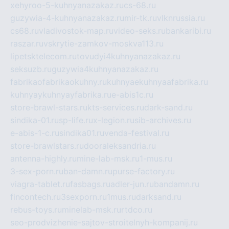
xehyroo-5-kuhnyanazakaz.ru
cs-68.ru
guzywia-4-kuhnyanazakaz.ru
mir-tk.ru
vlknrussia.ru
cs68.ru
vladivostok-map.ru
video-seks.ru
bankaribi.ru
raszar.ru
vskrytie-zamkov-moskva113.ru
lipetsktelecom.ru
tovudyi4kuhnyanazakaz.ru
seksuzb.ru
guzywia4kuhnyanazakaz.ru
fabrikaofabrikaokuhny.ru
kuhnyaekuhnyaafabrika.ru
kuhnyaykuhnyayfabrika.ru
e-abis1c.ru
store-brawl-stars.ru
kts-services.ru
dark-sand.ru
sindika-01.ru
sp-life.ru
x-legion.ru
sib-archives.ru
e-abis-1-c.ru
sindika01.ru
venda-festival.ru
store-brawlstars.ru
dooraleksandria.ru
antenna-highly.ru
mine-lab-msk.ru
1-mus.ru
3-sex-porn.ru
ban-damn.ru
purse-factory.ru
viagra-tablet.ru
fasbags.ru
adler-jun.ru
bandamn.ru
fincontech.ru
3sexporn.ru
1mus.ru
darksand.ru
rebus-toys.ru
minelab-msk.ru
rtdco.ru
seo-prodvizhenie-sajtov-stroitelnyh-kompanij.ru