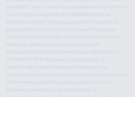
detsad125.ru
mir-zdoroviya.ru
bruslanovo.ru
siterem.ru
council.spb.ru
лодкипатриот.рф
kafekolizey.ru
iclub.net.ru
gazon-easy.ru
sugarepilekb.ru
grinox.ru
pylesostineco.ru
msts-ozarenie.ru
kameryjooan.ru
artemovskij.ru
dopler.spb.ru
aid70.ru
metall-perm.ru
ndm.msk.ru
ratingzooshop.ru
apiaccess.ru
globalautotrade.info
bezverhovskoe.ru
drsschool.ru
ZOOSMART.SPB.RU
dalakony.ru
medikijob.ru
remontt.spb.ru
photostudia.spb.ru
myragon.ru
terramia.ru
academy62.ru
gardengallereya.ru
rti.com.ru
artem-news.ru
biserinca.ru
krasnodarkurort.com
imshowtv.ru
mebel-v-tule.ru
mobtopik.ru
pcsecurity.net.ru
tool-sib.ru
multimetrunit.ru
sp-tour.ru
fan-cs.ru
santeh-russia.ru
symbian9.net.ru
DSHAIR.RU
tmmotors.spb.ru
xjocuricopii.com
musavtomat.msk.ru
obustrojdom.ru
sovetcik.ru
ybaranovskaya.ru
ppknews.ru
cult-alshei.ru
JAPANRUSSIA.RU
proekciyamebel.ru
imper-finans.ru
rim.org.ru