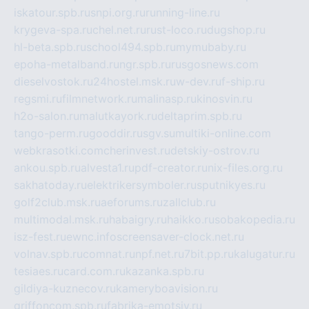
iskatour.spb.ru
snpi.org.ru
running-line.ru
krygeva-spa.ru
chel.net.ru
rust-loco.ru
dugshop.ru
hl-beta.spb.ru
school494.spb.ru
mymubaby.ru
epoha-metalband.ru
ngr.spb.ru
rusgosnews.com
dieselvostok.ru
24hostel.msk.ru
w-dev.ru
f-ship.ru
regsmi.ru
filmnetwork.ru
malinasp.ru
kinosvin.ru
h2o-salon.ru
malutkayork.ru
deltaprim.spb.ru
tango-perm.ru
gooddir.ru
sgv.su
multiki-online.com
webkrasotki.com
cherinvest.ru
detskiy-ostrov.ru
ankou.spb.ru
alvesta1.ru
pdf-creator.ru
nix-files.org.ru
sakhatoday.ru
elektrikersymboler.ru
sputnikyes.ru
golf2club.msk.ru
aeforums.ru
zallclub.ru
multimodal.msk.ru
habaigry.ru
haikko.ru
sobakopedia.ru
isz-fest.ru
ewnc.info
screensaver-clock.net.ru
volnav.spb.ru
comnat.ru
npf.net.ru
7bit.pp.ru
kalugatur.ru
tesiaes.ru
card.com.ru
kazanka.spb.ru
gildiya-kuznecov.ru
kameryboavision.ru
griffoncom.spb.ru
fabrika-emotsiy.ru