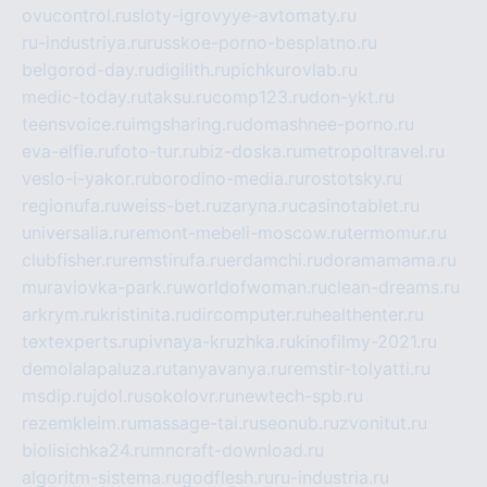
ovucontrol.ru
sloty-igrovyye-avtomaty.ru
ru-industriya.ru
russkoe-porno-besplatno.ru
belgorod-day.ru
digilith.ru
pichkurovlab.ru
medic-today.ru
taksu.ru
comp123.ru
don-ykt.ru
teensvoice.ru
imgsharing.ru
domashnee-porno.ru
eva-elfie.ru
foto-tur.ru
biz-doska.ru
metropoltravel.ru
veslo-i-yakor.ru
borodino-media.ru
rostotsky.ru
regionufa.ru
weiss-bet.ru
zaryna.ru
casinotablet.ru
universalia.ru
remont-mebeli-moscow.ru
termomur.ru
clubfisher.ru
remstirufa.ru
erdamchi.ru
doramamama.ru
muraviovka-park.ru
worldofwoman.ru
clean-dreams.ru
arkrym.ru
kristinita.ru
dircomputer.ru
healthenter.ru
textexperts.ru
pivnaya-kruzhka.ru
kinofilmy-2021.ru
demolalapaluza.ru
tanyavanya.ru
remstir-tolyatti.ru
msdip.ru
jdol.ru
sokolovr.ru
newtech-spb.ru
rezemkleim.ru
massage-tai.ru
seonub.ru
zvonitut.ru
biolisichka24.ru
mncraft-download.ru
algoritm-sistema.ru
godflesh.ru
ru-industria.ru