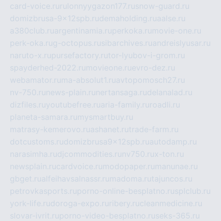
card-voice.ru
rulonnyygazon177.ru
snow-guard.ru
domizbrusa-9x12spb.ru
demaholding.ru
aalse.ru
a380club.ru
argentinamia.ru
perkoka.ru
movie-one.ru
perk-oka.ru
g-octopus.ru
sibarchives.ru
andreislyusar.ru
naruto-x.ru
pursefactory.ru
tor-lyubov-i-grom.ru
spayderhed-2022.ru
movieone.ru
evro-dez.ru
webamator.ru
ma-absolut1.ru
avtopomosch27.ru
nv-750.ru
news-plain.ru
nertansaga.ru
delanalad.ru
dizfiles.ru
youtubefree.ru
aria-family.ru
roadli.ru
planeta-samara.ru
mysmartbuy.ru
matrasy-kemerovo.ru
ashanet.ru
trade-farm.ru
dotcustoms.ru
domizbrusa9x12spb.ru
autodamp.ru
narasimha.ru
djcommodities.ru
nv750.ru
x-ton.ru
newsplain.ru
cardvoice.ru
modopaper.ru
manunae.ru
gbget.ru
alfeihavsalnassr.ru
madoma.ru
tajuncos.ru
petrovkasports.ru
porno-online-besplatno.ru
splclub.ru
york-life.ru
doroga-expo.ru
ribery.ru
cleanmedicine.ru
slovar-ivrit.ru
porno-video-besplatno.ru
seks-365.ru