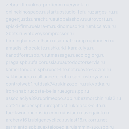
zebra-tlt.ru
okna-proficom.ru
erynok.ru
onlinekinospace.ru
startupstudio-fefu.ru
zarges-ru.ru
gegenjustizunrecht.ru
autobalashov.ru
utrovortu.ru
spiski-firm.ru
elara-m.ru
kinomusorka.ru
mkcslava.ru
2bets.ru
vintovoykompressor.ru
birminghamvsfulham.ru
sarmat-komp.ru
pioneeri.ru
amadis-chocolate.ru
shkurki-karakulya.ru
kanotiforet.spb.ru
tutmassage.ru
ecolog.org.ru
praga.spb.ru
falcorussia.ru
autodoctorservis.ru
kamertondom.spb.ru
net-life.net.ru
avto-vozim.ru
sakhcamera.ru
alliance-electro.spb.ru
stroyavt.ru
controlweb1.ru
tdsak74.ru
kinzozo-ru.ru
kvotka.ru
iron-snab.ru
costa-bella.ru
eugrus.pp.ru
associaciya39.ru
primexpo.spb.ru
bezmorchin.ru
ia2.ru
cpt21.ru
ispecspb.ru
regahost.ru
kolosok-elita.ru
tae-kwon.ru
consrio.com.ru
insiam.ru
avegainfo.ru
archery161.ru
bigencyclica.ru
vlast16.ru
korru.net
sarmiento.spb.su
extelopedia.ru
lammin-suo.spb.ru