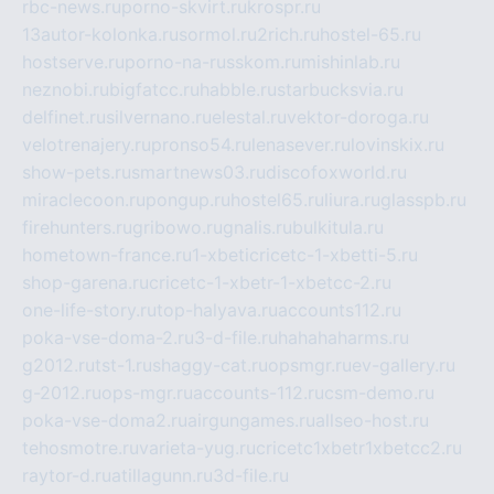
rbc-news.ru
porno-skvirt.ru
krospr.ru
13autor-kolonka.ru
sormol.ru
2rich.ru
hostel-65.ru
hostserve.ru
porno-na-russkom.ru
mishinlab.ru
neznobi.ru
bigfatcc.ru
habble.ru
starbucksvia.ru
delfinet.ru
silvernano.ru
elestal.ru
vektor-doroga.ru
velotrenajery.ru
pronso54.ru
lenasever.ru
lovinskix.ru
show-pets.ru
smartnews03.ru
discofoxworld.ru
miraclecoon.ru
pongup.ru
hostel65.ru
liura.ru
glasspb.ru
firehunters.ru
gribowo.ru
gnalis.ru
bulkitula.ru
hometown-france.ru
1-xbeticricetc-1-xbetti-5.ru
shop-garena.ru
cricetc-1-xbetr-1-xbetcc-2.ru
one-life-story.ru
top-halyava.ru
accounts112.ru
poka-vse-doma-2.ru
3-d-file.ru
hahahaharms.ru
g2012.ru
tst-1.ru
shaggy-cat.ru
opsmgr.ru
ev-gallery.ru
g-2012.ru
ops-mgr.ru
accounts-112.ru
csm-demo.ru
poka-vse-doma2.ru
airgungames.ru
allseo-host.ru
tehosmotre.ru
varieta-yug.ru
cricetc1xbetr1xbetcc2.ru
raytor-d.ru
atillagunn.ru
3d-file.ru