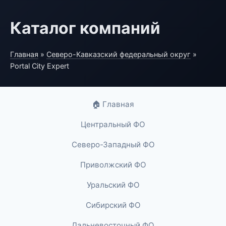
Каталог компаний
Главная
»
Северо-Кавказский федеральный округ
»
Portal City Expert
🏠 Главная
Центральный ФО
Северо-Западный ФО
Приволжский ФО
Уральский ФО
Сибирский ФО
Дальневосточный ФО