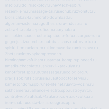
msdip.ru
jdol.ru
sokolovr.ru
newtech-spb.ru
rezemkleim.ru
massage-tai.ru
seonub.ru
zvonitut.ru
biolisichka24.ru
mncraft-download.ru
algoritm-sistema.ru
godflesh.ru
ru-industria.ru
zebra-tlt.ru
okna-proficom.ru
erynok.ru
onlinekinospace.ru
startupstudio-fefu.ru
zarges-ru.ru
gegenjustizunrecht.ru
autobalashov.ru
utrovortu.ru
spiski-firm.ru
elara-m.ru
kinomusorka.ru
mkcslava.ru
2bets.ru
vintovoykompressor.ru
birminghamvsfulham.ru
sarmat-komp.ru
pioneeri.ru
amadis-chocolate.ru
shkurki-karakulya.ru
kanotiforet.spb.ru
tutmassage.ru
ecolog.org.ru
praga.spb.ru
falcorussia.ru
autodoctorservis.ru
kamertondom.spb.ru
net-life.net.ru
avto-vozim.ru
sakhcamera.ru
alliance-electro.spb.ru
stroyavt.ru
controlweb1.ru
tdsak74.ru
kinzozo-ru.ru
kvotka.ru
iron-snab.ru
costa-bella.ru
eugrus.pp.ru
associaciya39.ru
primexpo.spb.ru
bezmorchin.ru
ia2.ru