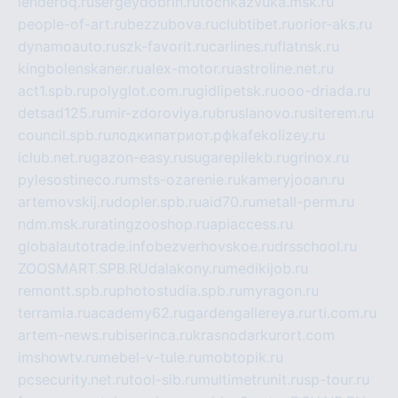
lenderoq.ru
sergeydobrin.ru
tochkazvuka.msk.ru
people-of-art.ru
bezzubova.ru
clubtibet.ru
orior-aks.ru
dynamoauto.ru
szk-favorit.ru
carlines.ru
flatnsk.ru
kingbolenskaner.ru
alex-motor.ru
astroline.net.ru
act1.spb.ru
polyglot.com.ru
gidlipetsk.ru
ooo-driada.ru
detsad125.ru
mir-zdoroviya.ru
bruslanovo.ru
siterem.ru
council.spb.ru
лодкипатриот.рф
kafekolizey.ru
iclub.net.ru
gazon-easy.ru
sugarepilekb.ru
grinox.ru
pylesostineco.ru
msts-ozarenie.ru
kameryjooan.ru
artemovskij.ru
dopler.spb.ru
aid70.ru
metall-perm.ru
ndm.msk.ru
ratingzooshop.ru
apiaccess.ru
globalautotrade.info
bezverhovskoe.ru
drsschool.ru
ZOOSMART.SPB.RU
dalakony.ru
medikijob.ru
remontt.spb.ru
photostudia.spb.ru
myragon.ru
terramia.ru
academy62.ru
gardengallereya.ru
rti.com.ru
artem-news.ru
biserinca.ru
krasnodarkurort.com
imshowtv.ru
mebel-v-tule.ru
mobtopik.ru
pcsecurity.net.ru
tool-sib.ru
multimetrunit.ru
sp-tour.ru