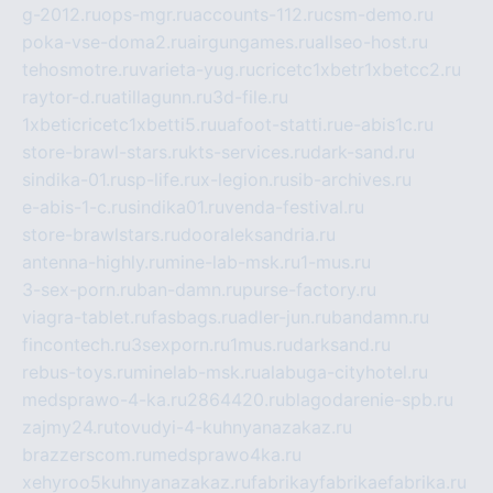
g-2012.ru
ops-mgr.ru
accounts-112.ru
csm-demo.ru
poka-vse-doma2.ru
airgungames.ru
allseo-host.ru
tehosmotre.ru
varieta-yug.ru
cricetc1xbetr1xbetcc2.ru
raytor-d.ru
atillagunn.ru
3d-file.ru
1xbeticricetc1xbetti5.ru
uafoot-statti.ru
e-abis1c.ru
store-brawl-stars.ru
kts-services.ru
dark-sand.ru
sindika-01.ru
sp-life.ru
x-legion.ru
sib-archives.ru
e-abis-1-c.ru
sindika01.ru
venda-festival.ru
store-brawlstars.ru
dooraleksandria.ru
antenna-highly.ru
mine-lab-msk.ru
1-mus.ru
3-sex-porn.ru
ban-damn.ru
purse-factory.ru
viagra-tablet.ru
fasbags.ru
adler-jun.ru
bandamn.ru
fincontech.ru
3sexporn.ru
1mus.ru
darksand.ru
rebus-toys.ru
minelab-msk.ru
alabuga-cityhotel.ru
medsprawo-4-ka.ru
2864420.ru
blagodarenie-spb.ru
zajmy24.ru
tovudyi-4-kuhnyanazakaz.ru
brazzerscom.ru
medsprawo4ka.ru
xehyroo5kuhnyanazakaz.ru
fabrikayfabrikaefabrika.ru