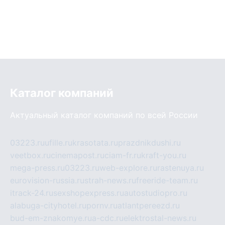
Каталог компаний
Актуальный каталог компаний по всей России
03223.ru
ufille.ru
krasotata.ru
prazdnikdushi.ru
veetbox.ru
cinemapost.ru
ciam-fr.ru
kraft-you.ru
mega-press.ru
03223.ru
web-explore.ru
rastenuya.ru
eurovision-russia.ru
strah-news.ru
freeride-team.ru
itrack-24.ru
sexshopexpress.ru
autostudiopro.ru
alabuga-cityhotel.ru
pornv.ru
atlantpereezd.ru
bud-em-znakomye.ru
a-cdc.ru
elektrostal-news.ru