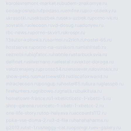
korolevremont-market.ru
budem-znakomye.ru
oooagrosnab.ru
fpodaso.ru
emfire.ru
pro-otdelky.ru
ukrasotki.ru
seksuzbek.ru
seks-uzbek.ru
porno-vk.ru
sovratili.ru
olecoon.ru
vd-dosug.ru
adonyev.ru
rbc-news.ru
porno-skvirt.ru
krospr.ru
13autor-kolonka.ru
sormol.ru
2rich.ru
hostel-65.ru
hostserve.ru
porno-na-russkom.ru
mishinlab.ru
neznobi.ru
bigfatcc.ru
habble.ru
starbucksvia.ru
delfinet.ru
silvernano.ru
elestal.ru
vektor-doroga.ru
velotrenajery.ru
pronso54.ru
lenasever.ru
lovinskix.ru
show-pets.ru
smartnews03.ru
discofoxworld.ru
miraclecoon.ru
pongup.ru
hostel65.ru
liura.ru
glasspb.ru
firehunters.ru
gribowo.ru
gnalis.ru
bulkitula.ru
hometown-france.ru
1-xbeticricetc-1-xbetti-5.ru
shop-garena.ru
cricetc-1-xbetr-1-xbetcc-2.ru
one-life-story.ru
top-halyava.ru
accounts112.ru
poka-vse-doma-2.ru
3-d-file.ru
hahahaharms.ru
g2012.ru
tst-1.ru
shaggy-cat.ru
opsmgr.ru
ev-gallery.ru