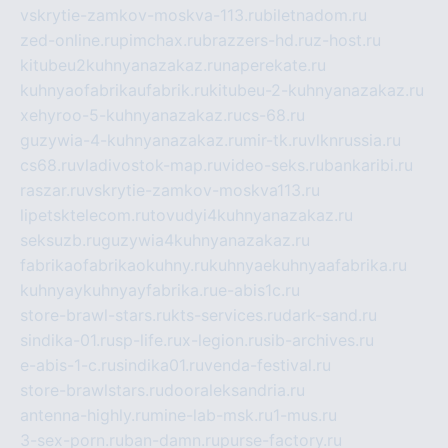
vskrytie-zamkov-moskva-113.ru
biletnadom.ru
zed-online.ru
pimchax.ru
brazzers-hd.ru
z-host.ru
kitubeu2kuhnyanazakaz.ru
naperekate.ru
kuhnyaofabrikaufabrik.ru
kitubeu-2-kuhnyanazakaz.ru
xehyroo-5-kuhnyanazakaz.ru
cs-68.ru
guzywia-4-kuhnyanazakaz.ru
mir-tk.ru
vlknrussia.ru
cs68.ru
vladivostok-map.ru
video-seks.ru
bankaribi.ru
raszar.ru
vskrytie-zamkov-moskva113.ru
lipetsktelecom.ru
tovudyi4kuhnyanazakaz.ru
seksuzb.ru
guzywia4kuhnyanazakaz.ru
fabrikaofabrikaokuhny.ru
kuhnyaekuhnyaafabrika.ru
kuhnyaykuhnyayfabrika.ru
e-abis1c.ru
store-brawl-stars.ru
kts-services.ru
dark-sand.ru
sindika-01.ru
sp-life.ru
x-legion.ru
sib-archives.ru
e-abis-1-c.ru
sindika01.ru
venda-festival.ru
store-brawlstars.ru
dooraleksandria.ru
antenna-highly.ru
mine-lab-msk.ru
1-mus.ru
3-sex-porn.ru
ban-damn.ru
purse-factory.ru