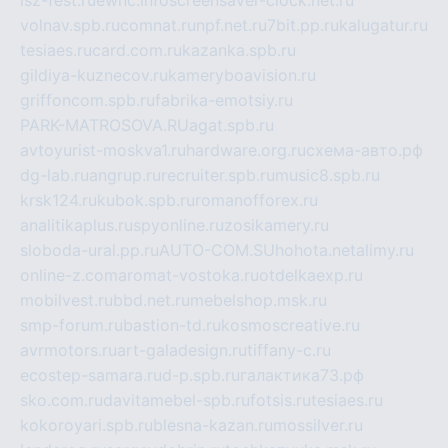
volnav.spb.ru
comnat.ru
npf.net.ru
7bit.pp.ru
kalugatur.ru
tesiaes.ru
card.com.ru
kazanka.spb.ru
gildiya-kuznecov.ru
kameryboavision.ru
griffoncom.spb.ru
fabrika-emotsiy.ru
PARK-MATROSOVA.RU
agat.spb.ru
avtoyurist-moskva1.ru
hardware.org.ru
схема-авто.рф
dg-lab.ru
angrup.ru
recruiter.spb.ru
music8.spb.ru
krsk124.ru
kubok.spb.ru
romanofforex.ru
analitikaplus.ru
spyonline.ru
zosikamery.ru
sloboda-ural.pp.ru
AUTO-COM.SU
hohota.net
alimy.ru
online-z.com
aromat-vostoka.ru
otdelkaexp.ru
mobilvest.ru
bbd.net.ru
mebelshop.msk.ru
smp-forum.ru
bastion-td.ru
kosmoscreative.ru
avrmotors.ru
art-galadesign.ru
tiffany-c.ru
ecostep-samara.ru
d-p.spb.ru
галактика73.рф
sko.com.ru
davitamebel-spb.ru
fotsis.ru
tesiaes.ru
kokoroyari.spb.ru
blesna-kazan.ru
mossilver.ru