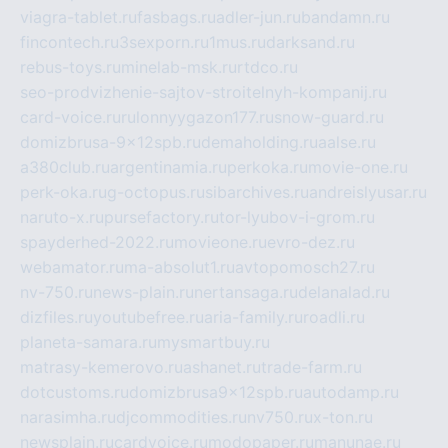
viagra-tablet.ru
fasbags.ru
adler-jun.ru
bandamn.ru
fincontech.ru
3sexporn.ru
1mus.ru
darksand.ru
rebus-toys.ru
minelab-msk.ru
rtdco.ru
seo-prodvizhenie-sajtov-stroitelnyh-kompanij.ru
card-voice.ru
rulonnyygazon177.ru
snow-guard.ru
domizbrusa-9x12spb.ru
demaholding.ru
aalse.ru
a380club.ru
argentinamia.ru
perkoka.ru
movie-one.ru
perk-oka.ru
g-octopus.ru
sibarchives.ru
andreislyusar.ru
naruto-x.ru
pursefactory.ru
tor-lyubov-i-grom.ru
spayderhed-2022.ru
movieone.ru
evro-dez.ru
webamator.ru
ma-absolut1.ru
avtopomosch27.ru
nv-750.ru
news-plain.ru
nertansaga.ru
delanalad.ru
dizfiles.ru
youtubefree.ru
aria-family.ru
roadli.ru
planeta-samara.ru
mysmartbuy.ru
matrasy-kemerovo.ru
ashanet.ru
trade-farm.ru
dotcustoms.ru
domizbrusa9x12spb.ru
autodamp.ru
narasimha.ru
djcommodities.ru
nv750.ru
x-ton.ru
newsplain.ru
cardvoice.ru
modopaper.ru
manunae.ru