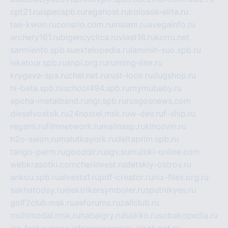
cpt21.ru
ispecspb.ru
regahost.ru
kolosok-elita.ru
tae-kwon.ru
consrio.com.ru
insiam.ru
avegainfo.ru
archery161.ru
bigencyclica.ru
vlast16.ru
korru.net
sarmiento.spb.su
extelopedia.ru
lammin-suo.spb.ru
iskatour.spb.ru
snpi.org.ru
running-line.ru
krygeva-spa.ru
chel.net.ru
rust-loco.ru
dugshop.ru
hl-beta.spb.ru
school494.spb.ru
mymubaby.ru
epoha-metalband.ru
ngr.spb.ru
rusgosnews.com
dieselvostok.ru
24hostel.msk.ru
w-dev.ru
f-ship.ru
regsmi.ru
filmnetwork.ru
malinasp.ru
kinosvin.ru
h2o-salon.ru
malutkayork.ru
deltaprim.spb.ru
tango-perm.ru
gooddir.ru
sgv.su
multiki-online.com
webkrasotki.com
cherinvest.ru
detskiy-ostrov.ru
ankou.spb.ru
alvesta1.ru
pdf-creator.ru
nix-files.org.ru
sakhatoday.ru
elektrikersymboler.ru
sputnikyes.ru
golf2club.msk.ru
aeforums.ru
zallclub.ru
multimodal.msk.ru
habaigry.ru
haikko.ru
sobakopedia.ru
isz-fest.ru
ewnc.info
screensaver-clock.net.ru