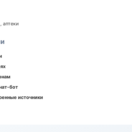
, аптеки
ми
и
иях
онам
чат-бот
еренные источники