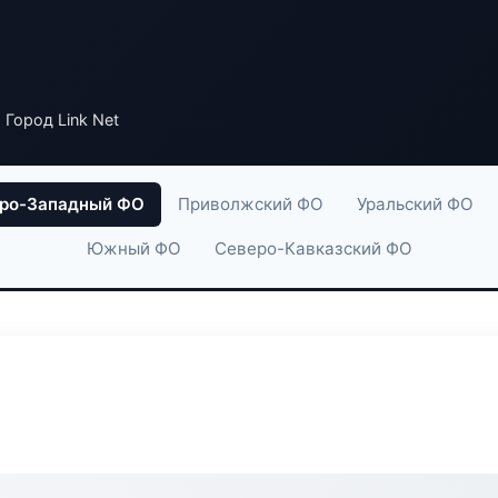
 Город Link Net
ро-Западный ФО
Приволжский ФО
Уральский ФО
Южный ФО
Северо-Кавказский ФО