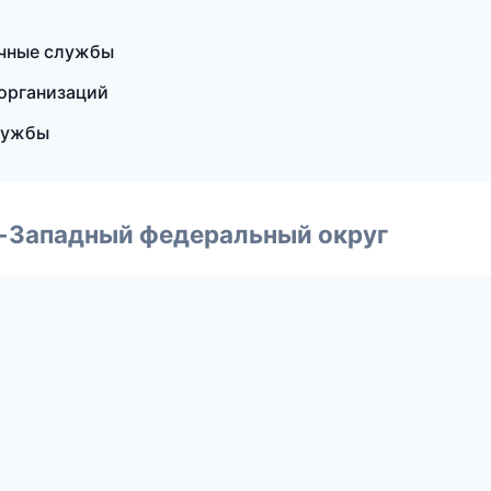
очные службы
организаций
службы
о-Западный федеральный округ