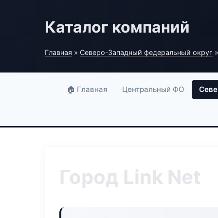
Каталог компаний
Главная
»
Северо-Западный федеральный округ
»
🏠 Главная
Центральный ФО
Севе
Город Link Net