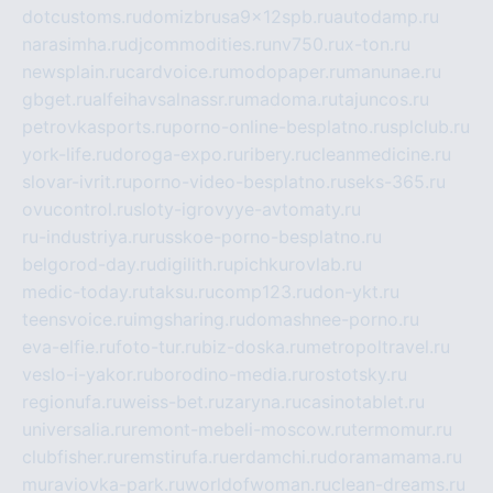
dotcustoms.ru
domizbrusa9x12spb.ru
autodamp.ru
narasimha.ru
djcommodities.ru
nv750.ru
x-ton.ru
newsplain.ru
cardvoice.ru
modopaper.ru
manunae.ru
gbget.ru
alfeihavsalnassr.ru
madoma.ru
tajuncos.ru
petrovkasports.ru
porno-online-besplatno.ru
splclub.ru
york-life.ru
doroga-expo.ru
ribery.ru
cleanmedicine.ru
slovar-ivrit.ru
porno-video-besplatno.ru
seks-365.ru
ovucontrol.ru
sloty-igrovyye-avtomaty.ru
ru-industriya.ru
russkoe-porno-besplatno.ru
belgorod-day.ru
digilith.ru
pichkurovlab.ru
medic-today.ru
taksu.ru
comp123.ru
don-ykt.ru
teensvoice.ru
imgsharing.ru
domashnee-porno.ru
eva-elfie.ru
foto-tur.ru
biz-doska.ru
metropoltravel.ru
veslo-i-yakor.ru
borodino-media.ru
rostotsky.ru
regionufa.ru
weiss-bet.ru
zaryna.ru
casinotablet.ru
universalia.ru
remont-mebeli-moscow.ru
termomur.ru
clubfisher.ru
remstirufa.ru
erdamchi.ru
doramamama.ru
muraviovka-park.ru
worldofwoman.ru
clean-dreams.ru