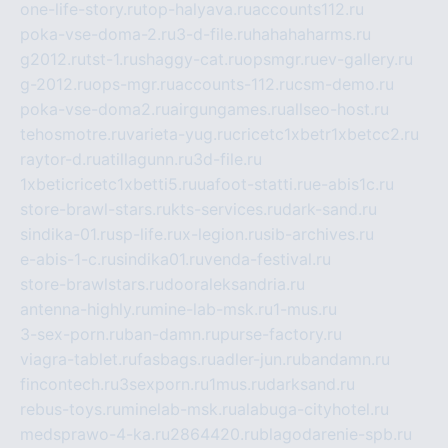
one-life-story.ru
top-halyava.ru
accounts112.ru
poka-vse-doma-2.ru
3-d-file.ru
hahahaharms.ru
g2012.ru
tst-1.ru
shaggy-cat.ru
opsmgr.ru
ev-gallery.ru
g-2012.ru
ops-mgr.ru
accounts-112.ru
csm-demo.ru
poka-vse-doma2.ru
airgungames.ru
allseo-host.ru
tehosmotre.ru
varieta-yug.ru
cricetc1xbetr1xbetcc2.ru
raytor-d.ru
atillagunn.ru
3d-file.ru
1xbeticricetc1xbetti5.ru
uafoot-statti.ru
e-abis1c.ru
store-brawl-stars.ru
kts-services.ru
dark-sand.ru
sindika-01.ru
sp-life.ru
x-legion.ru
sib-archives.ru
e-abis-1-c.ru
sindika01.ru
venda-festival.ru
store-brawlstars.ru
dooraleksandria.ru
antenna-highly.ru
mine-lab-msk.ru
1-mus.ru
3-sex-porn.ru
ban-damn.ru
purse-factory.ru
viagra-tablet.ru
fasbags.ru
adler-jun.ru
bandamn.ru
fincontech.ru
3sexporn.ru
1mus.ru
darksand.ru
rebus-toys.ru
minelab-msk.ru
alabuga-cityhotel.ru
medsprawo-4-ka.ru
2864420.ru
blagodarenie-spb.ru