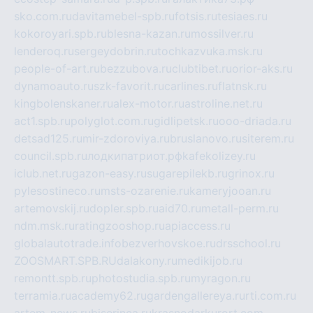
sko.com.ru
davitamebel-spb.ru
fotsis.ru
tesiaes.ru
kokoroyari.spb.ru
blesna-kazan.ru
mossilver.ru
lenderoq.ru
sergeydobrin.ru
tochkazvuka.msk.ru
people-of-art.ru
bezzubova.ru
clubtibet.ru
orior-aks.ru
dynamoauto.ru
szk-favorit.ru
carlines.ru
flatnsk.ru
kingbolenskaner.ru
alex-motor.ru
astroline.net.ru
act1.spb.ru
polyglot.com.ru
gidlipetsk.ru
ooo-driada.ru
detsad125.ru
mir-zdoroviya.ru
bruslanovo.ru
siterem.ru
council.spb.ru
лодкипатриот.рф
kafekolizey.ru
iclub.net.ru
gazon-easy.ru
sugarepilekb.ru
grinox.ru
pylesostineco.ru
msts-ozarenie.ru
kameryjooan.ru
artemovskij.ru
dopler.spb.ru
aid70.ru
metall-perm.ru
ndm.msk.ru
ratingzooshop.ru
apiaccess.ru
globalautotrade.info
bezverhovskoe.ru
drsschool.ru
ZOOSMART.SPB.RU
dalakony.ru
medikijob.ru
remontt.spb.ru
photostudia.spb.ru
myragon.ru
terramia.ru
academy62.ru
gardengallereya.ru
rti.com.ru