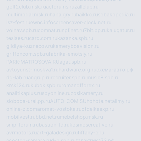
golf2club.msk.ru
aeforums.ru
zallclub.ru
multimodal.msk.ru
habaigry.ru
haikko.ru
sobakopedia.ru
isz-fest.ru
ewnc.info
screensaver-clock.net.ru
volnav.spb.ru
comnat.ru
npf.net.ru
7bit.pp.ru
kalugatur.ru
tesiaes.ru
card.com.ru
kazanka.spb.ru
gildiya-kuznecov.ru
kameryboavision.ru
griffoncom.spb.ru
fabrika-emotsiy.ru
PARK-MATROSOVA.RU
agat.spb.ru
avtoyurist-moskva1.ru
hardware.org.ru
схема-авто.рф
dg-lab.ru
angrup.ru
recruiter.spb.ru
music8.spb.ru
krsk124.ru
kubok.spb.ru
romanofforex.ru
analitikaplus.ru
spyonline.ru
zosikamery.ru
sloboda-ural.pp.ru
AUTO-COM.SU
hohota.net
alimy.ru
online-z.com
aromat-vostoka.ru
otdelkaexp.ru
mobilvest.ru
bbd.net.ru
mebelshop.msk.ru
smp-forum.ru
bastion-td.ru
kosmoscreative.ru
avrmotors.ru
art-galadesign.ru
tiffany-c.ru
ecostep-samara.ru
d-p.spb.ru
галактика73.рф