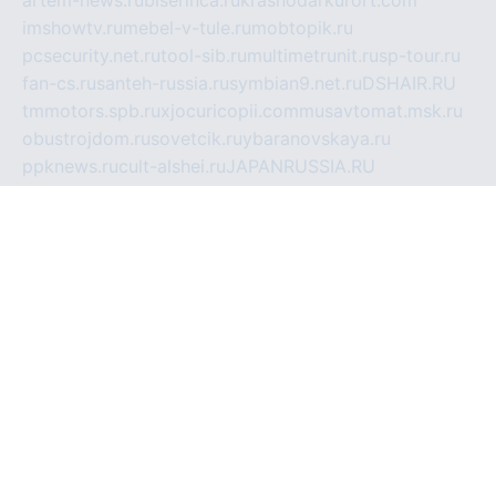
artem-news.ru
biserinca.ru
krasnodarkurort.com
imshowtv.ru
mebel-v-tule.ru
mobtopik.ru
pcsecurity.net.ru
tool-sib.ru
multimetrunit.ru
sp-tour.ru
fan-cs.ru
santeh-russia.ru
symbian9.net.ru
DSHAIR.RU
tmmotors.spb.ru
xjocuricopii.com
musavtomat.msk.ru
obustrojdom.ru
sovetcik.ru
ybaranovskaya.ru
ppknews.ru
cult-alshei.ru
JAPANRUSSIA.RU
proekciyamebel.ru
imper-finans.ru
rim.org.ru
glamourai.ru
brassminus.ru
zabor-pro.ru
ftn.pp.ru
dorogoe58.ru
laimengpacker.ru
kuzova-zapchasti.ru
sageerp.ru
taxodrom.ru
dsrazvitie.ru
hardcity.net.ru
ratinghomegames.ru
topservice25.ru
gubernyan.ru
gtglasslined.ru
ii4.ru
tssport.spb.ru
andorra24.com
blackwallstreet.ru
oboimos.ru
optim-doors.com.ru
ikuch.ru
nycr.org.ru
npa21.ru
vremya-ch.spb.ru
desert000.ru
ivtorgi.ru
ifiori.ru
catalog-statei.ru
dcv.org.ru
spetsmaster174.ru
ipkameryhiseeu.ru
dum26.ru
ruspol.spb.ru
fr-opendp.ru
kam-solnyshko.ru