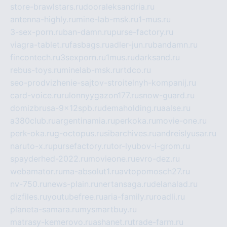
store-brawlstars.ru
dooraleksandria.ru
antenna-highly.ru
mine-lab-msk.ru
1-mus.ru
3-sex-porn.ru
ban-damn.ru
purse-factory.ru
viagra-tablet.ru
fasbags.ru
adler-jun.ru
bandamn.ru
fincontech.ru
3sexporn.ru
1mus.ru
darksand.ru
rebus-toys.ru
minelab-msk.ru
rtdco.ru
seo-prodvizhenie-sajtov-stroitelnyh-kompanij.ru
card-voice.ru
rulonnyygazon177.ru
snow-guard.ru
domizbrusa-9x12spb.ru
demaholding.ru
aalse.ru
a380club.ru
argentinamia.ru
perkoka.ru
movie-one.ru
perk-oka.ru
g-octopus.ru
sibarchives.ru
andreislyusar.ru
naruto-x.ru
pursefactory.ru
tor-lyubov-i-grom.ru
spayderhed-2022.ru
movieone.ru
evro-dez.ru
webamator.ru
ma-absolut1.ru
avtopomosch27.ru
nv-750.ru
news-plain.ru
nertansaga.ru
delanalad.ru
dizfiles.ru
youtubefree.ru
aria-family.ru
roadli.ru
planeta-samara.ru
mysmartbuy.ru
matrasy-kemerovo.ru
ashanet.ru
trade-farm.ru