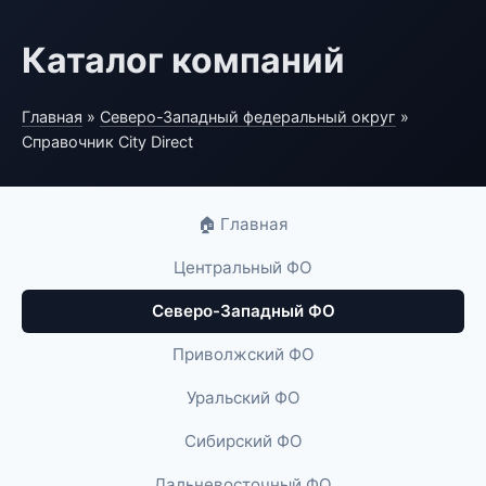
Каталог компаний
Главная
»
Северо-Западный федеральный округ
»
Справочник City Direct
🏠 Главная
Центральный ФО
Северо-Западный ФО
Приволжский ФО
Уральский ФО
Сибирский ФО
Дальневосточный ФО