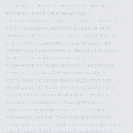
controlweb1.ru
tdsak74.ru
kinzozo-ru.ru
kvotka.ru
iron-snab.ru
costa-bella.ru
eugrus.pp.ru
associaciya39.ru
primexpo.spb.ru
bezmorchin.ru
ia2.ru
cpt21.ru
ispecspb.ru
regahost.ru
kolosok-elita.ru
tae-kwon.ru
consrio.com.ru
insiam.ru
avegainfo.ru
archery161.ru
bigencyclica.ru
vlast16.ru
korru.net
sarmiento.spb.su
extelopedia.ru
lammin-suo.spb.ru
iskatour.spb.ru
snpi.org.ru
running-line.ru
krygeva-spa.ru
chel.net.ru
rust-loco.ru
dugshop.ru
hl-beta.spb.ru
school494.spb.ru
mymubaby.ru
epoha-metalband.ru
ngr.spb.ru
rusgosnews.com
dieselvostok.ru
24hostel.msk.ru
w-dev.ru
f-ship.ru
regsmi.ru
filmnetwork.ru
malinasp.ru
kinosvin.ru
h2o-salon.ru
malutkayork.ru
deltaprim.spb.ru
tango-perm.ru
gooddir.ru
sgv.su
multiki-online.com
webkrasotki.com
cherinvest.ru
detskiy-ostrov.ru
ankou.spb.ru
alvesta1.ru
pdf-creator.ru
nix-files.org.ru
sakhatoday.ru
elektrikersymboler.ru
sputnikyes.ru