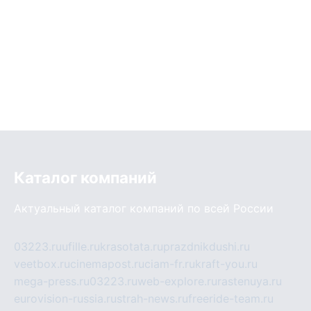
Каталог компаний
Актуальный каталог компаний по всей России
03223.ru
ufille.ru
krasotata.ru
prazdnikdushi.ru
veetbox.ru
cinemapost.ru
ciam-fr.ru
kraft-you.ru
mega-press.ru
03223.ru
web-explore.ru
rastenuya.ru
eurovision-russia.ru
strah-news.ru
freeride-team.ru