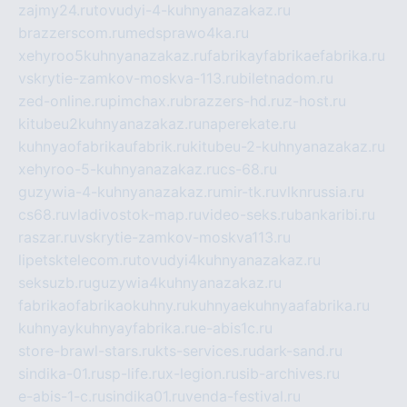
zajmy24.ru
tovudyi-4-kuhnyanazakaz.ru
brazzerscom.ru
medsprawo4ka.ru
xehyroo5kuhnyanazakaz.ru
fabrikayfabrikaefabrika.ru
vskrytie-zamkov-moskva-113.ru
biletnadom.ru
zed-online.ru
pimchax.ru
brazzers-hd.ru
z-host.ru
kitubeu2kuhnyanazakaz.ru
naperekate.ru
kuhnyaofabrikaufabrik.ru
kitubeu-2-kuhnyanazakaz.ru
xehyroo-5-kuhnyanazakaz.ru
cs-68.ru
guzywia-4-kuhnyanazakaz.ru
mir-tk.ru
vlknrussia.ru
cs68.ru
vladivostok-map.ru
video-seks.ru
bankaribi.ru
raszar.ru
vskrytie-zamkov-moskva113.ru
lipetsktelecom.ru
tovudyi4kuhnyanazakaz.ru
seksuzb.ru
guzywia4kuhnyanazakaz.ru
fabrikaofabrikaokuhny.ru
kuhnyaekuhnyaafabrika.ru
kuhnyaykuhnyayfabrika.ru
e-abis1c.ru
store-brawl-stars.ru
kts-services.ru
dark-sand.ru
sindika-01.ru
sp-life.ru
x-legion.ru
sib-archives.ru
e-abis-1-c.ru
sindika01.ru
venda-festival.ru