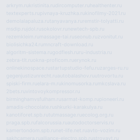
arkrym.ru
kristinita.ru
dircomputer.ru
healthenter.ru
textexperts.ru
pivnaya-kruzhka.ru
kinofilmy-2021.ru
demolalapaluza.ru
tanyavanya.ru
remstir-tolyatti.ru
msdip.ru
jdol.ru
sokolovr.ru
newtech-spb.ru
rezemkleim.ru
massage-tai.ru
seonub.ru
zvonitut.ru
biolisichka24.ru
mncraft-download.ru
algoritm-sistema.ru
godflesh.ru
ru-industria.ru
zebra-tlt.ru
okna-proficom.ru
erynok.ru
onlinekinospace.ru
startupstudio-fefu.ru
zarges-ru.ru
gegenjustizunrecht.ru
autobalashov.ru
utrovortu.ru
spiski-firm.ru
elara-m.ru
kinomusorka.ru
mkcslava.ru
2bets.ru
vintovoykompressor.ru
birminghamvsfulham.ru
sarmat-komp.ru
pioneeri.ru
amadis-chocolate.ru
shkurki-karakulya.ru
kanotiforet.spb.ru
tutmassage.ru
ecolog.org.ru
praga.spb.ru
falcorussia.ru
autodoctorservis.ru
kamertondom.spb.ru
net-life.net.ru
avto-vozim.ru
sakhcamera.ru
alliance-electro.spb.ru
stroyavt.ru