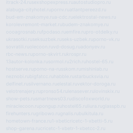
itrack-24.ru
sexshopexpress.ru
autostudiopro.ru
alabuga-cityhotel.ru
pornv.ru
atlantpereezd.ru
bud-em-znakomye.ru
a-cdc.ru
elektrostal-news.ru
korolevremont-market.ru
budem-znakomye.ru
oooagrosnab.ru
fpodaso.ru
emfire.ru
pro-otdelky.ru
ukrasotki.ru
seksuzbek.ru
seks-uzbek.ru
porno-vk.ru
sovratili.ru
olecoon.ru
vd-dosug.ru
adonyev.ru
rbc-news.ru
porno-skvirt.ru
krospr.ru
13autor-kolonka.ru
sormol.ru
2rich.ru
hostel-65.ru
hostserve.ru
porno-na-russkom.ru
mishinlab.ru
neznobi.ru
bigfatcc.ru
habble.ru
starbucksvia.ru
delfinet.ru
silvernano.ru
elestal.ru
vektor-doroga.ru
velotrenajery.ru
pronso54.ru
lenasever.ru
lovinskix.ru
show-pets.ru
smartnews03.ru
discofoxworld.ru
miraclecoon.ru
pongup.ru
hostel65.ru
liura.ru
glasspb.ru
firehunters.ru
gribowo.ru
gnalis.ru
bulkitula.ru
hometown-france.ru
1-xbeticricetc-1-xbetti-5.ru
shop-garena.ru
cricetc-1-xbetr-1-xbetcc-2.ru