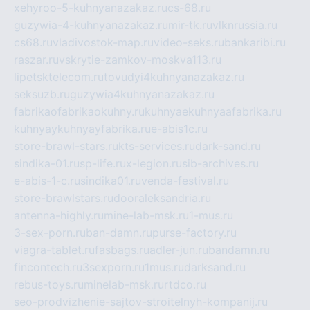
xehyroo-5-kuhnyanazakaz.ru
cs-68.ru
guzywia-4-kuhnyanazakaz.ru
mir-tk.ru
vlknrussia.ru
cs68.ru
vladivostok-map.ru
video-seks.ru
bankaribi.ru
raszar.ru
vskrytie-zamkov-moskva113.ru
lipetsktelecom.ru
tovudyi4kuhnyanazakaz.ru
seksuzb.ru
guzywia4kuhnyanazakaz.ru
fabrikaofabrikaokuhny.ru
kuhnyaekuhnyaafabrika.ru
kuhnyaykuhnyayfabrika.ru
e-abis1c.ru
store-brawl-stars.ru
kts-services.ru
dark-sand.ru
sindika-01.ru
sp-life.ru
x-legion.ru
sib-archives.ru
e-abis-1-c.ru
sindika01.ru
venda-festival.ru
store-brawlstars.ru
dooraleksandria.ru
antenna-highly.ru
mine-lab-msk.ru
1-mus.ru
3-sex-porn.ru
ban-damn.ru
purse-factory.ru
viagra-tablet.ru
fasbags.ru
adler-jun.ru
bandamn.ru
fincontech.ru
3sexporn.ru
1mus.ru
darksand.ru
rebus-toys.ru
minelab-msk.ru
rtdco.ru
seo-prodvizhenie-sajtov-stroitelnyh-kompanij.ru