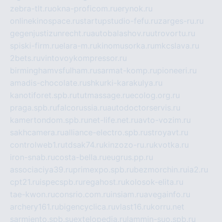
zebra-tlt.ru
okna-proficom.ru
erynok.ru
onlinekinospace.ru
startupstudio-fefu.ru
zarges-ru.ru
gegenjustizunrecht.ru
autobalashov.ru
utrovortu.ru
spiski-firm.ru
elara-m.ru
kinomusorka.ru
mkcslava.ru
2bets.ru
vintovoykompressor.ru
birminghamvsfulham.ru
sarmat-komp.ru
pioneeri.ru
amadis-chocolate.ru
shkurki-karakulya.ru
kanotiforet.spb.ru
tutmassage.ru
ecolog.org.ru
praga.spb.ru
falcorussia.ru
autodoctorservis.ru
kamertondom.spb.ru
net-life.net.ru
avto-vozim.ru
sakhcamera.ru
alliance-electro.spb.ru
stroyavt.ru
controlweb1.ru
tdsak74.ru
kinzozo-ru.ru
kvotka.ru
iron-snab.ru
costa-bella.ru
eugrus.pp.ru
associaciya39.ru
primexpo.spb.ru
bezmorchin.ru
ia2.ru
cpt21.ru
ispecspb.ru
regahost.ru
kolosok-elita.ru
tae-kwon.ru
consrio.com.ru
insiam.ru
avegainfo.ru
archery161.ru
bigencyclica.ru
vlast16.ru
korru.net
sarmiento.spb.su
extelopedia.ru
lammin-suo.spb.ru