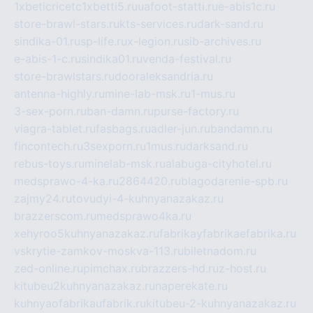
1xbeticricetc1xbetti5.ru
uafoot-statti.ru
e-abis1c.ru
store-brawl-stars.ru
kts-services.ru
dark-sand.ru
sindika-01.ru
sp-life.ru
x-legion.ru
sib-archives.ru
e-abis-1-c.ru
sindika01.ru
venda-festival.ru
store-brawlstars.ru
dooraleksandria.ru
antenna-highly.ru
mine-lab-msk.ru
1-mus.ru
3-sex-porn.ru
ban-damn.ru
purse-factory.ru
viagra-tablet.ru
fasbags.ru
adler-jun.ru
bandamn.ru
fincontech.ru
3sexporn.ru
1mus.ru
darksand.ru
rebus-toys.ru
minelab-msk.ru
alabuga-cityhotel.ru
medsprawo-4-ka.ru
2864420.ru
blagodarenie-spb.ru
zajmy24.ru
tovudyi-4-kuhnyanazakaz.ru
brazzerscom.ru
medsprawo4ka.ru
xehyroo5kuhnyanazakaz.ru
fabrikayfabrikaefabrika.ru
vskrytie-zamkov-moskva-113.ru
biletnadom.ru
zed-online.ru
pimchax.ru
brazzers-hd.ru
z-host.ru
kitubeu2kuhnyanazakaz.ru
naperekate.ru
kuhnyaofabrikaufabrik.ru
kitubeu-2-kuhnyanazakaz.ru