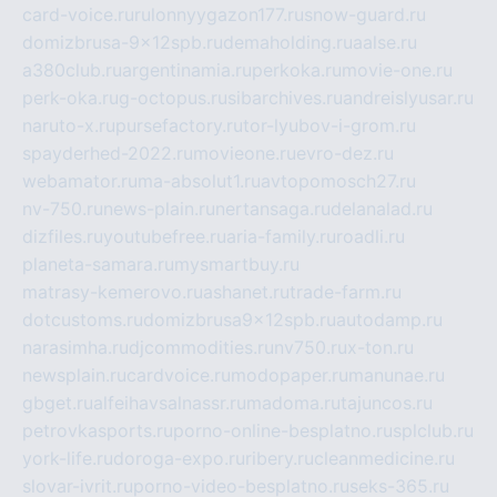
card-voice.ru
rulonnyygazon177.ru
snow-guard.ru
domizbrusa-9x12spb.ru
demaholding.ru
aalse.ru
a380club.ru
argentinamia.ru
perkoka.ru
movie-one.ru
perk-oka.ru
g-octopus.ru
sibarchives.ru
andreislyusar.ru
naruto-x.ru
pursefactory.ru
tor-lyubov-i-grom.ru
spayderhed-2022.ru
movieone.ru
evro-dez.ru
webamator.ru
ma-absolut1.ru
avtopomosch27.ru
nv-750.ru
news-plain.ru
nertansaga.ru
delanalad.ru
dizfiles.ru
youtubefree.ru
aria-family.ru
roadli.ru
planeta-samara.ru
mysmartbuy.ru
matrasy-kemerovo.ru
ashanet.ru
trade-farm.ru
dotcustoms.ru
domizbrusa9x12spb.ru
autodamp.ru
narasimha.ru
djcommodities.ru
nv750.ru
x-ton.ru
newsplain.ru
cardvoice.ru
modopaper.ru
manunae.ru
gbget.ru
alfeihavsalnassr.ru
madoma.ru
tajuncos.ru
petrovkasports.ru
porno-online-besplatno.ru
splclub.ru
york-life.ru
doroga-expo.ru
ribery.ru
cleanmedicine.ru
slovar-ivrit.ru
porno-video-besplatno.ru
seks-365.ru