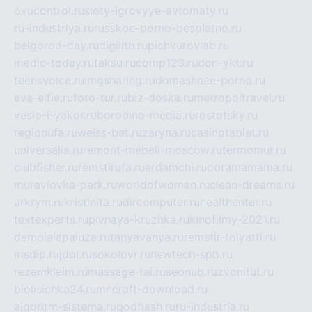
ovucontrol.ru
sloty-igrovyye-avtomaty.ru
ru-industriya.ru
russkoe-porno-besplatno.ru
belgorod-day.ru
digilith.ru
pichkurovlab.ru
medic-today.ru
taksu.ru
comp123.ru
don-ykt.ru
teensvoice.ru
imgsharing.ru
domashnee-porno.ru
eva-elfie.ru
foto-tur.ru
biz-doska.ru
metropoltravel.ru
veslo-i-yakor.ru
borodino-media.ru
rostotsky.ru
regionufa.ru
weiss-bet.ru
zaryna.ru
casinotablet.ru
universalia.ru
remont-mebeli-moscow.ru
termomur.ru
clubfisher.ru
remstirufa.ru
erdamchi.ru
doramamama.ru
muraviovka-park.ru
worldofwoman.ru
clean-dreams.ru
arkrym.ru
kristinita.ru
dircomputer.ru
healthenter.ru
textexperts.ru
pivnaya-kruzhka.ru
kinofilmy-2021.ru
demolalapaluza.ru
tanyavanya.ru
remstir-tolyatti.ru
msdip.ru
jdol.ru
sokolovr.ru
newtech-spb.ru
rezemkleim.ru
massage-tai.ru
seonub.ru
zvonitut.ru
biolisichka24.ru
mncraft-download.ru
algoritm-sistema.ru
godflesh.ru
ru-industria.ru