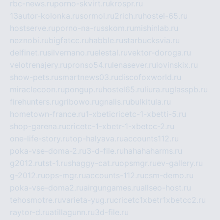
rbc-news.ru
porno-skvirt.ru
krospr.ru
13autor-kolonka.ru
sormol.ru
2rich.ru
hostel-65.ru
hostserve.ru
porno-na-russkom.ru
mishinlab.ru
neznobi.ru
bigfatcc.ru
habble.ru
starbucksvia.ru
delfinet.ru
silvernano.ru
elestal.ru
vektor-doroga.ru
velotrenajery.ru
pronso54.ru
lenasever.ru
lovinskix.ru
show-pets.ru
smartnews03.ru
discofoxworld.ru
miraclecoon.ru
pongup.ru
hostel65.ru
liura.ru
glasspb.ru
firehunters.ru
gribowo.ru
gnalis.ru
bulkitula.ru
hometown-france.ru
1-xbeticricetc-1-xbetti-5.ru
shop-garena.ru
cricetc-1-xbetr-1-xbetcc-2.ru
one-life-story.ru
top-halyava.ru
accounts112.ru
poka-vse-doma-2.ru
3-d-file.ru
hahahaharms.ru
g2012.ru
tst-1.ru
shaggy-cat.ru
opsmgr.ru
ev-gallery.ru
g-2012.ru
ops-mgr.ru
accounts-112.ru
csm-demo.ru
poka-vse-doma2.ru
airgungames.ru
allseo-host.ru
tehosmotre.ru
varieta-yug.ru
cricetc1xbetr1xbetcc2.ru
raytor-d.ru
atillagunn.ru
3d-file.ru