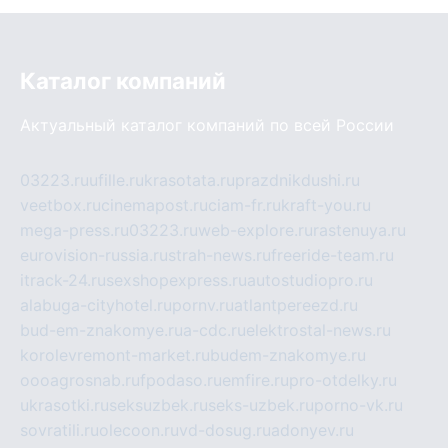
Каталог компаний
Актуальный каталог компаний по всей России
03223.ru
ufille.ru
krasotata.ru
prazdnikdushi.ru
veetbox.ru
cinemapost.ru
ciam-fr.ru
kraft-you.ru
mega-press.ru
03223.ru
web-explore.ru
rastenuya.ru
eurovision-russia.ru
strah-news.ru
freeride-team.ru
itrack-24.ru
sexshopexpress.ru
autostudiopro.ru
alabuga-cityhotel.ru
pornv.ru
atlantpereezd.ru
bud-em-znakomye.ru
a-cdc.ru
elektrostal-news.ru
korolevremont-market.ru
budem-znakomye.ru
oooagrosnab.ru
fpodaso.ru
emfire.ru
pro-otdelky.ru
ukrasotki.ru
seksuzbek.ru
seks-uzbek.ru
porno-vk.ru
sovratili.ru
olecoon.ru
vd-dosug.ru
adonyev.ru