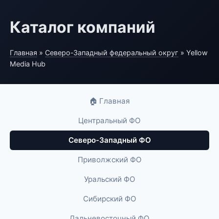
Каталог компаний
Главная
»
Северо-Западный федеральный округ
» Yellow
Media Hub
🏠 Главная
Центральный ФО
Северо-Западный ФО
Приволжский ФО
Уральский ФО
Сибирский ФО
Дальневосточный ФО