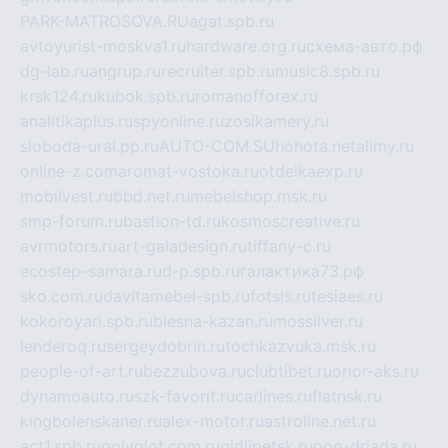
PARK-MATROSOVA.RU
agat.spb.ru
avtoyurist-moskva1.ru
hardware.org.ru
схема-авто.рф
dg-lab.ru
angrup.ru
recruiter.spb.ru
music8.spb.ru
krsk124.ru
kubok.spb.ru
romanofforex.ru
analitikaplus.ru
spyonline.ru
zosikamery.ru
sloboda-ural.pp.ru
AUTO-COM.SU
hohota.net
alimy.ru
online-z.com
aromat-vostoka.ru
otdelkaexp.ru
mobilvest.ru
bbd.net.ru
mebelshop.msk.ru
smp-forum.ru
bastion-td.ru
kosmoscreative.ru
avrmotors.ru
art-galadesign.ru
tiffany-c.ru
ecostep-samara.ru
d-p.spb.ru
галактика73.рф
sko.com.ru
davitamebel-spb.ru
fotsis.ru
tesiaes.ru
kokoroyari.spb.ru
blesna-kazan.ru
mossilver.ru
lenderoq.ru
sergeydobrin.ru
tochkazvuka.msk.ru
people-of-art.ru
bezzubova.ru
clubtibet.ru
orior-aks.ru
dynamoauto.ru
szk-favorit.ru
carlines.ru
flatnsk.ru
kingbolenskaner.ru
alex-motor.ru
astroline.net.ru
act1.spb.ru
polyglot.com.ru
gidlipetsk.ru
ooo-driada.ru