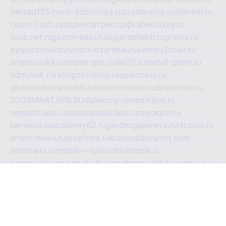
detsad125.ru
mir-zdoroviya.ru
bruslanovo.ru
siterem.ru
council.spb.ru
лодкипатриот.рф
kafekolizey.ru
iclub.net.ru
gazon-easy.ru
sugarepilekb.ru
grinox.ru
pylesostineco.ru
msts-ozarenie.ru
kameryjooan.ru
artemovskij.ru
dopler.spb.ru
aid70.ru
metall-perm.ru
ndm.msk.ru
ratingzooshop.ru
apiaccess.ru
globalautotrade.info
bezverhovskoe.ru
drsschool.ru
ZOOSMART.SPB.RU
dalakony.ru
medikijob.ru
remontt.spb.ru
photostudia.spb.ru
myragon.ru
terramia.ru
academy62.ru
gardengallereya.ru
rti.com.ru
artem-news.ru
biserinca.ru
krasnodarkurort.com
imshowtv.ru
mebel-v-tule.ru
mobtopik.ru
pcsecurity.net.ru
tool-sib.ru
multimetrunit.ru
sp-tour.ru
fan-cs.ru
santeh-russia.ru
symbian9.net.ru
DSHAIR.RU
tmmotors.spb.ru
xjocuricopii.com
musavtomat.msk.ru
obustrojdom.ru
sovetcik.ru
ybaranovskaya.ru
ppknews.ru
cult-alshei.ru
JAPANRUSSIA.RU