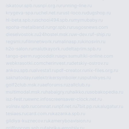
iskatour.spb.ru
snpi.org.ru
running-line.ru
krygeva-spa.ru
chel.net.ru
rust-loco.ru
dugshop.ru
hl-beta.spb.ru
school494.spb.ru
mymubaby.ru
epoha-metalband.ru
ngr.spb.ru
rusgosnews.com
dieselvostok.ru
24hostel.msk.ru
w-dev.ru
f-ship.ru
regsmi.ru
filmnetwork.ru
malinasp.ru
kinosvin.ru
h2o-salon.ru
malutkayork.ru
deltaprim.spb.ru
tango-perm.ru
gooddir.ru
sgv.su
multiki-online.com
webkrasotki.com
cherinvest.ru
detskiy-ostrov.ru
ankou.spb.ru
alvesta1.ru
pdf-creator.ru
nix-files.org.ru
sakhatoday.ru
elektrikersymboler.ru
sputnikyes.ru
golf2club.msk.ru
aeforums.ru
zallclub.ru
multimodal.msk.ru
habaigry.ru
haikko.ru
sobakopedia.ru
isz-fest.ru
ewnc.info
screensaver-clock.net.ru
volnav.spb.ru
comnat.ru
npf.net.ru
7bit.pp.ru
kalugatur.ru
tesiaes.ru
card.com.ru
kazanka.spb.ru
gildiya-kuznecov.ru
kameryboavision.ru
griffoncom.spb.ru
fabrika-emotsiy.ru