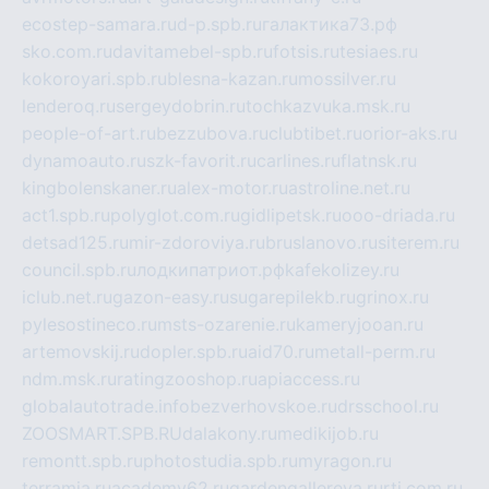
ecostep-samara.ru
d-p.spb.ru
галактика73.рф
sko.com.ru
davitamebel-spb.ru
fotsis.ru
tesiaes.ru
kokoroyari.spb.ru
blesna-kazan.ru
mossilver.ru
lenderoq.ru
sergeydobrin.ru
tochkazvuka.msk.ru
people-of-art.ru
bezzubova.ru
clubtibet.ru
orior-aks.ru
dynamoauto.ru
szk-favorit.ru
carlines.ru
flatnsk.ru
kingbolenskaner.ru
alex-motor.ru
astroline.net.ru
act1.spb.ru
polyglot.com.ru
gidlipetsk.ru
ooo-driada.ru
detsad125.ru
mir-zdoroviya.ru
bruslanovo.ru
siterem.ru
council.spb.ru
лодкипатриот.рф
kafekolizey.ru
iclub.net.ru
gazon-easy.ru
sugarepilekb.ru
grinox.ru
pylesostineco.ru
msts-ozarenie.ru
kameryjooan.ru
artemovskij.ru
dopler.spb.ru
aid70.ru
metall-perm.ru
ndm.msk.ru
ratingzooshop.ru
apiaccess.ru
globalautotrade.info
bezverhovskoe.ru
drsschool.ru
ZOOSMART.SPB.RU
dalakony.ru
medikijob.ru
remontt.spb.ru
photostudia.spb.ru
myragon.ru
terramia.ru
academy62.ru
gardengallereya.ru
rti.com.ru