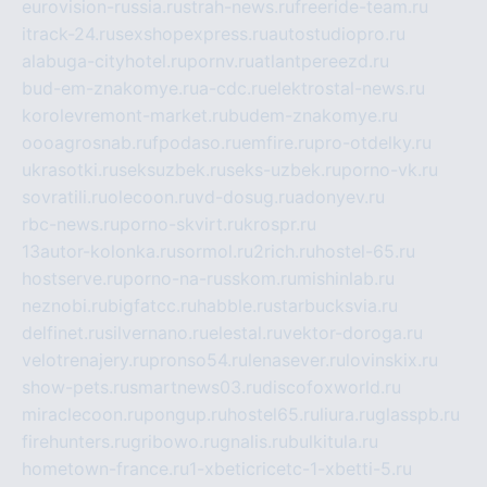
eurovision-russia.ru
strah-news.ru
freeride-team.ru
itrack-24.ru
sexshopexpress.ru
autostudiopro.ru
alabuga-cityhotel.ru
pornv.ru
atlantpereezd.ru
bud-em-znakomye.ru
a-cdc.ru
elektrostal-news.ru
korolevremont-market.ru
budem-znakomye.ru
oooagrosnab.ru
fpodaso.ru
emfire.ru
pro-otdelky.ru
ukrasotki.ru
seksuzbek.ru
seks-uzbek.ru
porno-vk.ru
sovratili.ru
olecoon.ru
vd-dosug.ru
adonyev.ru
rbc-news.ru
porno-skvirt.ru
krospr.ru
13autor-kolonka.ru
sormol.ru
2rich.ru
hostel-65.ru
hostserve.ru
porno-na-russkom.ru
mishinlab.ru
neznobi.ru
bigfatcc.ru
habble.ru
starbucksvia.ru
delfinet.ru
silvernano.ru
elestal.ru
vektor-doroga.ru
velotrenajery.ru
pronso54.ru
lenasever.ru
lovinskix.ru
show-pets.ru
smartnews03.ru
discofoxworld.ru
miraclecoon.ru
pongup.ru
hostel65.ru
liura.ru
glasspb.ru
firehunters.ru
gribowo.ru
gnalis.ru
bulkitula.ru
hometown-france.ru
1-xbeticricetc-1-xbetti-5.ru