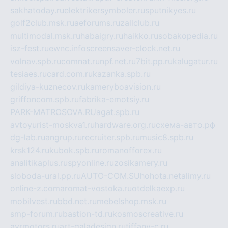
sakhatoday.ru
elektrikersymboler.ru
sputnikyes.ru
golf2club.msk.ru
aeforums.ru
zallclub.ru
multimodal.msk.ru
habaigry.ru
haikko.ru
sobakopedia.ru
isz-fest.ru
ewnc.info
screensaver-clock.net.ru
volnav.spb.ru
comnat.ru
npf.net.ru
7bit.pp.ru
kalugatur.ru
tesiaes.ru
card.com.ru
kazanka.spb.ru
gildiya-kuznecov.ru
kameryboavision.ru
griffoncom.spb.ru
fabrika-emotsiy.ru
PARK-MATROSOVA.RU
agat.spb.ru
avtoyurist-moskva1.ru
hardware.org.ru
схема-авто.рф
dg-lab.ru
angrup.ru
recruiter.spb.ru
music8.spb.ru
krsk124.ru
kubok.spb.ru
romanofforex.ru
analitikaplus.ru
spyonline.ru
zosikamery.ru
sloboda-ural.pp.ru
AUTO-COM.SU
hohota.net
alimy.ru
online-z.com
aromat-vostoka.ru
otdelkaexp.ru
mobilvest.ru
bbd.net.ru
mebelshop.msk.ru
smp-forum.ru
bastion-td.ru
kosmoscreative.ru
avrmotors.ru
art-galadesign.ru
tiffany-c.ru