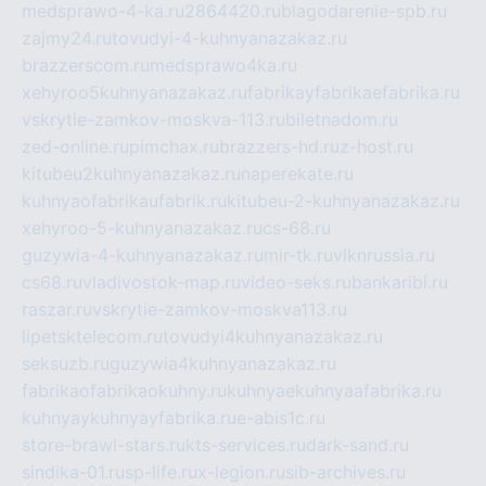
medsprawo-4-ka.ru
2864420.ru
blagodarenie-spb.ru
zajmy24.ru
tovudyi-4-kuhnyanazakaz.ru
brazzerscom.ru
medsprawo4ka.ru
xehyroo5kuhnyanazakaz.ru
fabrikayfabrikaefabrika.ru
vskrytie-zamkov-moskva-113.ru
biletnadom.ru
zed-online.ru
pimchax.ru
brazzers-hd.ru
z-host.ru
kitubeu2kuhnyanazakaz.ru
naperekate.ru
kuhnyaofabrikaufabrik.ru
kitubeu-2-kuhnyanazakaz.ru
xehyroo-5-kuhnyanazakaz.ru
cs-68.ru
guzywia-4-kuhnyanazakaz.ru
mir-tk.ru
vlknrussia.ru
cs68.ru
vladivostok-map.ru
video-seks.ru
bankaribi.ru
raszar.ru
vskrytie-zamkov-moskva113.ru
lipetsktelecom.ru
tovudyi4kuhnyanazakaz.ru
seksuzb.ru
guzywia4kuhnyanazakaz.ru
fabrikaofabrikaokuhny.ru
kuhnyaekuhnyaafabrika.ru
kuhnyaykuhnyayfabrika.ru
e-abis1c.ru
store-brawl-stars.ru
kts-services.ru
dark-sand.ru
sindika-01.ru
sp-life.ru
x-legion.ru
sib-archives.ru