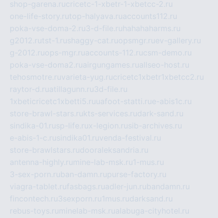
shop-garena.ru
cricetc-1-xbetr-1-xbetcc-2.ru
one-life-story.ru
top-halyava.ru
accounts112.ru
poka-vse-doma-2.ru
3-d-file.ru
hahahaharms.ru
g2012.ru
tst-1.ru
shaggy-cat.ru
opsmgr.ru
ev-gallery.ru
g-2012.ru
ops-mgr.ru
accounts-112.ru
csm-demo.ru
poka-vse-doma2.ru
airgungames.ru
allseo-host.ru
tehosmotre.ru
varieta-yug.ru
cricetc1xbetr1xbetcc2.ru
raytor-d.ru
atillagunn.ru
3d-file.ru
1xbeticricetc1xbetti5.ru
uafoot-statti.ru
e-abis1c.ru
store-brawl-stars.ru
kts-services.ru
dark-sand.ru
sindika-01.ru
sp-life.ru
x-legion.ru
sib-archives.ru
e-abis-1-c.ru
sindika01.ru
venda-festival.ru
store-brawlstars.ru
dooraleksandria.ru
antenna-highly.ru
mine-lab-msk.ru
1-mus.ru
3-sex-porn.ru
ban-damn.ru
purse-factory.ru
viagra-tablet.ru
fasbags.ru
adler-jun.ru
bandamn.ru
fincontech.ru
3sexporn.ru
1mus.ru
darksand.ru
rebus-toys.ru
minelab-msk.ru
alabuga-cityhotel.ru