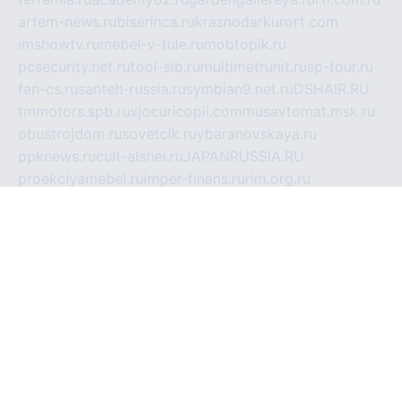
artem-news.ru
biserinca.ru
krasnodarkurort.com
imshowtv.ru
mebel-v-tule.ru
mobtopik.ru
pcsecurity.net.ru
tool-sib.ru
multimetrunit.ru
sp-tour.ru
fan-cs.ru
santeh-russia.ru
symbian9.net.ru
DSHAIR.RU
tmmotors.spb.ru
xjocuricopii.com
musavtomat.msk.ru
obustrojdom.ru
sovetcik.ru
ybaranovskaya.ru
ppknews.ru
cult-alshei.ru
JAPANRUSSIA.RU
proekciyamebel.ru
imper-finans.ru
rim.org.ru
glamourai.ru
brassminus.ru
zabor-pro.ru
ftn.pp.ru
dorogoe58.ru
laimengpacker.ru
kuzova-zapchasti.ru
sageerp.ru
taxodrom.ru
dsrazvitie.ru
hardcity.net.ru
ratinghomegames.ru
topservice25.ru
gubernyan.ru
gtglasslined.ru
ii4.ru
tssport.spb.ru
andorra24.com
blackwallstreet.ru
oboimos.ru
optim-doors.com.ru
ikuch.ru
nycr.org.ru
npa21.ru
vremya-ch.spb.ru
desert000.ru
ivtorgi.ru
ifiori.ru
catalog-statei.ru
dcv.org.ru
spetsmaster174.ru
ipkameryhiseeu.ru