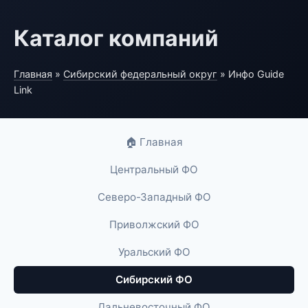
Каталог компаний
Главная
»
Сибирский федеральный округ
» Инфо Guide
Link
🏠 Главная
Центральный ФО
Северо-Западный ФО
Приволжский ФО
Уральский ФО
Сибирский ФО
Дальневосточный ФО