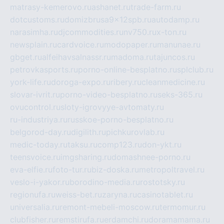
matrasy-kemerovo.ru
ashanet.ru
trade-farm.ru
dotcustoms.ru
domizbrusa9x12spb.ru
autodamp.ru
narasimha.ru
djcommodities.ru
nv750.ru
x-ton.ru
newsplain.ru
cardvoice.ru
modopaper.ru
manunae.ru
gbget.ru
alfeihavsalnassr.ru
madoma.ru
tajuncos.ru
petrovkasports.ru
porno-online-besplatno.ru
splclub.ru
york-life.ru
doroga-expo.ru
ribery.ru
cleanmedicine.ru
slovar-ivrit.ru
porno-video-besplatno.ru
seks-365.ru
ovucontrol.ru
sloty-igrovyye-avtomaty.ru
ru-industriya.ru
russkoe-porno-besplatno.ru
belgorod-day.ru
digilith.ru
pichkurovlab.ru
medic-today.ru
taksu.ru
comp123.ru
don-ykt.ru
teensvoice.ru
imgsharing.ru
domashnee-porno.ru
eva-elfie.ru
foto-tur.ru
biz-doska.ru
metropoltravel.ru
veslo-i-yakor.ru
borodino-media.ru
rostotsky.ru
regionufa.ru
weiss-bet.ru
zaryna.ru
casinotablet.ru
universalia.ru
remont-mebeli-moscow.ru
termomur.ru
clubfisher.ru
remstirufa.ru
erdamchi.ru
doramamama.ru