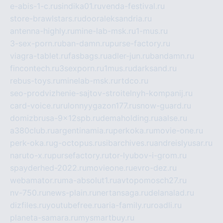
e-abis-1-c.ru
sindika01.ru
venda-festival.ru
store-brawlstars.ru
dooraleksandria.ru
antenna-highly.ru
mine-lab-msk.ru
1-mus.ru
3-sex-porn.ru
ban-damn.ru
purse-factory.ru
viagra-tablet.ru
fasbags.ru
adler-jun.ru
bandamn.ru
fincontech.ru
3sexporn.ru
1mus.ru
darksand.ru
rebus-toys.ru
minelab-msk.ru
rtdco.ru
seo-prodvizhenie-sajtov-stroitelnyh-kompanij.ru
card-voice.ru
rulonnyygazon177.ru
snow-guard.ru
domizbrusa-9x12spb.ru
demaholding.ru
aalse.ru
a380club.ru
argentinamia.ru
perkoka.ru
movie-one.ru
perk-oka.ru
g-octopus.ru
sibarchives.ru
andreislyusar.ru
naruto-x.ru
pursefactory.ru
tor-lyubov-i-grom.ru
spayderhed-2022.ru
movieone.ru
evro-dez.ru
webamator.ru
ma-absolut1.ru
avtopomosch27.ru
nv-750.ru
news-plain.ru
nertansaga.ru
delanalad.ru
dizfiles.ru
youtubefree.ru
aria-family.ru
roadli.ru
planeta-samara.ru
mysmartbuy.ru