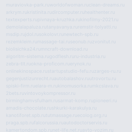
muraviovka-park.ru
worldofwoman.ru
clean-dreams.ru
arkrym.ru
kristinita.ru
dircomputer.ru
healthenter.ru
textexperts.ru
pivnaya-kruzhka.ru
kinofilmy-2021.ru
demolalapaluza.ru
tanyavanya.ru
remstir-tolyatti.ru
msdip.ru
jdol.ru
sokolovr.ru
newtech-spb.ru
rezemkleim.ru
massage-tai.ru
seonub.ru
zvonitut.ru
biolisichka24.ru
mncraft-download.ru
algoritm-sistema.ru
godflesh.ru
ru-industria.ru
zebra-tlt.ru
okna-proficom.ru
erynok.ru
onlinekinospace.ru
startupstudio-fefu.ru
zarges-ru.ru
gegenjustizunrecht.ru
autobalashov.ru
utrovortu.ru
spiski-firm.ru
elara-m.ru
kinomusorka.ru
mkcslava.ru
2bets.ru
vintovoykompressor.ru
birminghamvsfulham.ru
sarmat-komp.ru
pioneeri.ru
amadis-chocolate.ru
shkurki-karakulya.ru
kanotiforet.spb.ru
tutmassage.ru
ecolog.org.ru
praga.spb.ru
falcorussia.ru
autodoctorservis.ru
kamertondom.spb.ru
net-life.net.ru
avto-vozim.ru