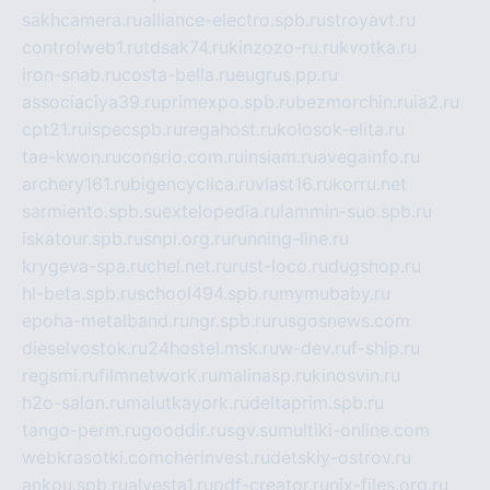
sakhcamera.ru
alliance-electro.spb.ru
stroyavt.ru
controlweb1.ru
tdsak74.ru
kinzozo-ru.ru
kvotka.ru
iron-snab.ru
costa-bella.ru
eugrus.pp.ru
associaciya39.ru
primexpo.spb.ru
bezmorchin.ru
ia2.ru
cpt21.ru
ispecspb.ru
regahost.ru
kolosok-elita.ru
tae-kwon.ru
consrio.com.ru
insiam.ru
avegainfo.ru
archery161.ru
bigencyclica.ru
vlast16.ru
korru.net
sarmiento.spb.su
extelopedia.ru
lammin-suo.spb.ru
iskatour.spb.ru
snpi.org.ru
running-line.ru
krygeva-spa.ru
chel.net.ru
rust-loco.ru
dugshop.ru
hl-beta.spb.ru
school494.spb.ru
mymubaby.ru
epoha-metalband.ru
ngr.spb.ru
rusgosnews.com
dieselvostok.ru
24hostel.msk.ru
w-dev.ru
f-ship.ru
regsmi.ru
filmnetwork.ru
malinasp.ru
kinosvin.ru
h2o-salon.ru
malutkayork.ru
deltaprim.spb.ru
tango-perm.ru
gooddir.ru
sgv.su
multiki-online.com
webkrasotki.com
cherinvest.ru
detskiy-ostrov.ru
ankou.spb.ru
alvesta1.ru
pdf-creator.ru
nix-files.org.ru