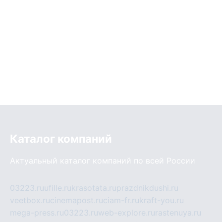
Каталог компаний
Актуальный каталог компаний по всей России
03223.ru
ufille.ru
krasotata.ru
prazdnikdushi.ru
veetbox.ru
cinemapost.ru
ciam-fr.ru
kraft-you.ru
mega-press.ru
03223.ru
web-explore.ru
rastenuya.ru