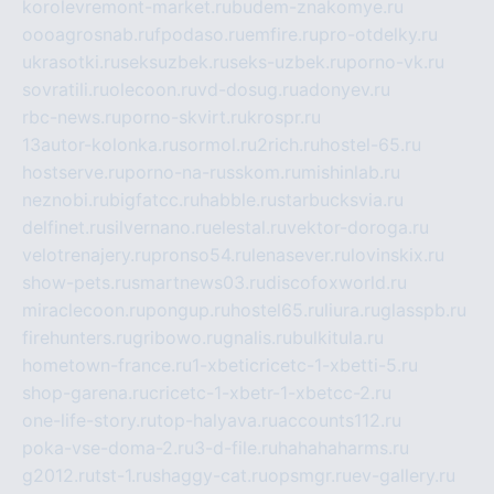
korolevremont-market.ru
budem-znakomye.ru
oooagrosnab.ru
fpodaso.ru
emfire.ru
pro-otdelky.ru
ukrasotki.ru
seksuzbek.ru
seks-uzbek.ru
porno-vk.ru
sovratili.ru
olecoon.ru
vd-dosug.ru
adonyev.ru
rbc-news.ru
porno-skvirt.ru
krospr.ru
13autor-kolonka.ru
sormol.ru
2rich.ru
hostel-65.ru
hostserve.ru
porno-na-russkom.ru
mishinlab.ru
neznobi.ru
bigfatcc.ru
habble.ru
starbucksvia.ru
delfinet.ru
silvernano.ru
elestal.ru
vektor-doroga.ru
velotrenajery.ru
pronso54.ru
lenasever.ru
lovinskix.ru
show-pets.ru
smartnews03.ru
discofoxworld.ru
miraclecoon.ru
pongup.ru
hostel65.ru
liura.ru
glasspb.ru
firehunters.ru
gribowo.ru
gnalis.ru
bulkitula.ru
hometown-france.ru
1-xbeticricetc-1-xbetti-5.ru
shop-garena.ru
cricetc-1-xbetr-1-xbetcc-2.ru
one-life-story.ru
top-halyava.ru
accounts112.ru
poka-vse-doma-2.ru
3-d-file.ru
hahahaharms.ru
g2012.ru
tst-1.ru
shaggy-cat.ru
opsmgr.ru
ev-gallery.ru