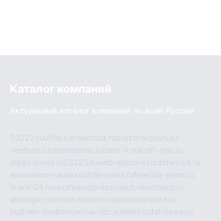
Каталог компаний
Актуальный каталог компаний по всей России
03223.ru
ufille.ru
krasotata.ru
prazdnikdushi.ru
veetbox.ru
cinemapost.ru
ciam-fr.ru
kraft-you.ru
mega-press.ru
03223.ru
web-explore.ru
rastenuya.ru
eurovision-russia.ru
strah-news.ru
freeride-team.ru
itrack-24.ru
sexshopexpress.ru
autostudiopro.ru
alabuga-cityhotel.ru
pornv.ru
atlantpereezd.ru
bud-em-znakomye.ru
a-cdc.ru
elektrostal-news.ru