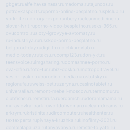
gbget.ru
alfeihavsalnassr.ru
madoma.ru
tajuncos.ru
petrovkasports.ru
porno-online-besplatno.ru
splclub.ru
york-life.ru
doroga-expo.ru
ribery.ru
cleanmedicine.ru
slovar-ivrit.ru
porno-video-besplatno.ru
seks-365.ru
ovucontrol.ru
sloty-igrovyye-avtomaty.ru
ru-industriya.ru
russkoe-porno-besplatno.ru
belgorod-day.ru
digilith.ru
pichkurovlab.ru
medic-today.ru
taksu.ru
comp123.ru
don-ykt.ru
teensvoice.ru
imgsharing.ru
domashnee-porno.ru
eva-elfie.ru
foto-tur.ru
biz-doska.ru
metropoltravel.ru
veslo-i-yakor.ru
borodino-media.ru
rostotsky.ru
regionufa.ru
weiss-bet.ru
zaryna.ru
casinotablet.ru
universalia.ru
remont-mebeli-moscow.ru
termomur.ru
clubfisher.ru
remstirufa.ru
erdamchi.ru
doramamama.ru
muraviovka-park.ru
worldofwoman.ru
clean-dreams.ru
arkrym.ru
kristinita.ru
dircomputer.ru
healthenter.ru
textexperts.ru
pivnaya-kruzhka.ru
kinofilmy-2021.ru
demolalapaluza.ru
tanyavanya.ru
remstir-tolyatti.ru