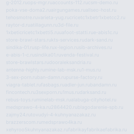
g-2012.ru
ops-mgr.ru
accounts-112.ru
csm-demo.ru
poka-vse-doma2.ru
airgungames.ru
allseo-host.ru
tehosmotre.ru
varieta-yug.ru
cricetc1xbetr1xbetcc2.ru
raytor-d.ru
atillagunn.ru
3d-file.ru
1xbeticricetc1xbetti5.ru
uafoot-statti.ru
e-abis1c.ru
store-brawl-stars.ru
kts-services.ru
dark-sand.ru
sindika-01.ru
sp-life.ru
x-legion.ru
sib-archives.ru
e-abis-1-c.ru
sindika01.ru
venda-festival.ru
store-brawlstars.ru
dooraleksandria.ru
antenna-highly.ru
mine-lab-msk.ru
1-mus.ru
3-sex-porn.ru
ban-damn.ru
purse-factory.ru
viagra-tablet.ru
fasbags.ru
adler-jun.ru
bandamn.ru
fincontech.ru
3sexporn.ru
1mus.ru
darksand.ru
rebus-toys.ru
minelab-msk.ru
alabuga-cityhotel.ru
medsprawo-4-ka.ru
2864420.ru
blagodarenie-spb.ru
zajmy24.ru
tovudyi-4-kuhnyanazakaz.ru
brazzerscom.ru
medsprawo4ka.ru
xehyroo5kuhnyanazakaz.ru
fabrikayfabrikaefabrika.ru