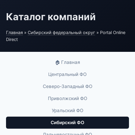
Каталог компаний
Главная
»
Сибирский федеральный округ
» Portal Online
Direct
🏠 Главная
Центральный ФО
Северо-Западный ФО
Приволжский ФО
Уральский ФО
Сибирский ФО
Дальневосточный ФО