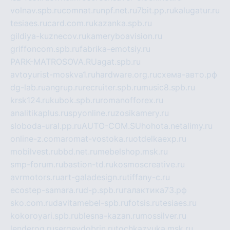
volnav.spb.ru
comnat.ru
npf.net.ru
7bit.pp.ru
kalugatur.ru
tesiaes.ru
card.com.ru
kazanka.spb.ru
gildiya-kuznecov.ru
kameryboavision.ru
griffoncom.spb.ru
fabrika-emotsiy.ru
PARK-MATROSOVA.RU
agat.spb.ru
avtoyurist-moskva1.ru
hardware.org.ru
схема-авто.рф
dg-lab.ru
angrup.ru
recruiter.spb.ru
music8.spb.ru
krsk124.ru
kubok.spb.ru
romanofforex.ru
analitikaplus.ru
spyonline.ru
zosikamery.ru
sloboda-ural.pp.ru
AUTO-COM.SU
hohota.net
alimy.ru
online-z.com
aromat-vostoka.ru
otdelkaexp.ru
mobilvest.ru
bbd.net.ru
mebelshop.msk.ru
smp-forum.ru
bastion-td.ru
kosmoscreative.ru
avrmotors.ru
art-galadesign.ru
tiffany-c.ru
ecostep-samara.ru
d-p.spb.ru
галактика73.рф
sko.com.ru
davitamebel-spb.ru
fotsis.ru
tesiaes.ru
kokoroyari.spb.ru
blesna-kazan.ru
mossilver.ru
lenderoq.ru
sergeydobrin.ru
tochkazvuka.msk.ru