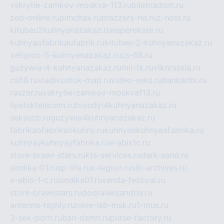
vskrytie-zamkov-moskva-113.ru
biletnadom.ru
zed-online.ru
pimchax.ru
brazzers-hd.ru
z-host.ru
kitubeu2kuhnyanazakaz.ru
naperekate.ru
kuhnyaofabrikaufabrik.ru
kitubeu-2-kuhnyanazakaz.ru
xehyroo-5-kuhnyanazakaz.ru
cs-68.ru
guzywia-4-kuhnyanazakaz.ru
mir-tk.ru
vlknrussia.ru
cs68.ru
vladivostok-map.ru
video-seks.ru
bankaribi.ru
raszar.ru
vskrytie-zamkov-moskva113.ru
lipetsktelecom.ru
tovudyi4kuhnyanazakaz.ru
seksuzb.ru
guzywia4kuhnyanazakaz.ru
fabrikaofabrikaokuhny.ru
kuhnyaekuhnyaafabrika.ru
kuhnyaykuhnyayfabrika.ru
e-abis1c.ru
store-brawl-stars.ru
kts-services.ru
dark-sand.ru
sindika-01.ru
sp-life.ru
x-legion.ru
sib-archives.ru
e-abis-1-c.ru
sindika01.ru
venda-festival.ru
store-brawlstars.ru
dooraleksandria.ru
antenna-highly.ru
mine-lab-msk.ru
1-mus.ru
3-sex-porn.ru
ban-damn.ru
purse-factory.ru