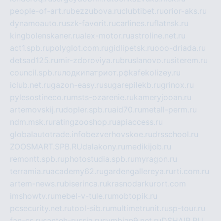
people-of-art.ru
bezzubova.ru
clubtibet.ru
orior-aks.ru
dynamoauto.ru
szk-favorit.ru
carlines.ru
flatnsk.ru
kingbolenskaner.ru
alex-motor.ru
astroline.net.ru
act1.spb.ru
polyglot.com.ru
gidlipetsk.ru
ooo-driada.ru
detsad125.ru
mir-zdoroviya.ru
bruslanovo.ru
siterem.ru
council.spb.ru
лодкипатриот.рф
kafekolizey.ru
iclub.net.ru
gazon-easy.ru
sugarepilekb.ru
grinox.ru
pylesostineco.ru
msts-ozarenie.ru
kameryjooan.ru
artemovskij.ru
dopler.spb.ru
aid70.ru
metall-perm.ru
ndm.msk.ru
ratingzooshop.ru
apiaccess.ru
globalautotrade.info
bezverhovskoe.ru
drsschool.ru
ZOOSMART.SPB.RU
dalakony.ru
medikijob.ru
remontt.spb.ru
photostudia.spb.ru
myragon.ru
terramia.ru
academy62.ru
gardengallereya.ru
rti.com.ru
artem-news.ru
biserinca.ru
krasnodarkurort.com
imshowtv.ru
mebel-v-tule.ru
mobtopik.ru
pcsecurity.net.ru
tool-sib.ru
multimetrunit.ru
sp-tour.ru
fan-cs.ru
santeh-russia.ru
symbian9.net.ru
DSHAIR.RU