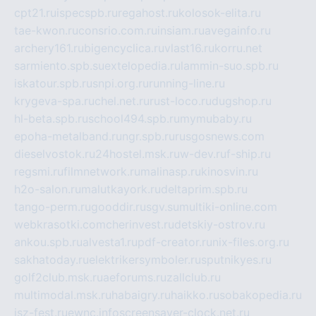
cpt21.ru
ispecspb.ru
regahost.ru
kolosok-elita.ru
tae-kwon.ru
consrio.com.ru
insiam.ru
avegainfo.ru
archery161.ru
bigencyclica.ru
vlast16.ru
korru.net
sarmiento.spb.su
extelopedia.ru
lammin-suo.spb.ru
iskatour.spb.ru
snpi.org.ru
running-line.ru
krygeva-spa.ru
chel.net.ru
rust-loco.ru
dugshop.ru
hl-beta.spb.ru
school494.spb.ru
mymubaby.ru
epoha-metalband.ru
ngr.spb.ru
rusgosnews.com
dieselvostok.ru
24hostel.msk.ru
w-dev.ru
f-ship.ru
regsmi.ru
filmnetwork.ru
malinasp.ru
kinosvin.ru
h2o-salon.ru
malutkayork.ru
deltaprim.spb.ru
tango-perm.ru
gooddir.ru
sgv.su
multiki-online.com
webkrasotki.com
cherinvest.ru
detskiy-ostrov.ru
ankou.spb.ru
alvesta1.ru
pdf-creator.ru
nix-files.org.ru
sakhatoday.ru
elektrikersymboler.ru
sputnikyes.ru
golf2club.msk.ru
aeforums.ru
zallclub.ru
multimodal.msk.ru
habaigry.ru
haikko.ru
sobakopedia.ru
isz-fest.ru
ewnc.info
screensaver-clock.net.ru