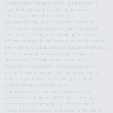
viagra-tablet.ru
fasbags.ru
adler-jun.ru
bandamn.ru
fincontech.ru
3sexporn.ru
1mus.ru
darksand.ru
rebus-toys.ru
minelab-msk.ru
rtdco.ru
seo-prodvizhenie-sajtov-stroitelnyh-kompanij.ru
card-voice.ru
rulonnyygazon177.ru
snow-guard.ru
domizbrusa-9x12spb.ru
demaholding.ru
aalse.ru
a380club.ru
argentinamia.ru
perkoka.ru
movie-one.ru
perk-oka.ru
g-octopus.ru
sibarchives.ru
andreislyusar.ru
naruto-x.ru
pursefactory.ru
tor-lyubov-i-grom.ru
spayderhed-2022.ru
movieone.ru
evro-dez.ru
webamator.ru
ma-absolut1.ru
avtopomosch27.ru
nv-750.ru
news-plain.ru
nertansaga.ru
delanalad.ru
dizfiles.ru
youtubefree.ru
aria-family.ru
roadli.ru
planeta-samara.ru
mysmartbuy.ru
matrasy-kemerovo.ru
ashanet.ru
trade-farm.ru
dotcustoms.ru
domizbrusa9x12spb.ru
autodamp.ru
narasimha.ru
djcommodities.ru
nv750.ru
x-ton.ru
newsplain.ru
cardvoice.ru
modopaper.ru
manunae.ru