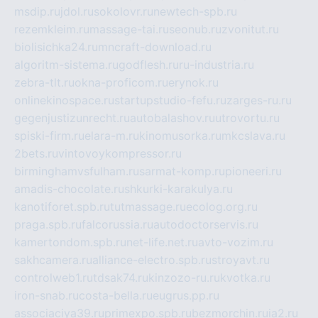
msdip.ru
jdol.ru
sokolovr.ru
newtech-spb.ru
rezemkleim.ru
massage-tai.ru
seonub.ru
zvonitut.ru
biolisichka24.ru
mncraft-download.ru
algoritm-sistema.ru
godflesh.ru
ru-industria.ru
zebra-tlt.ru
okna-proficom.ru
erynok.ru
onlinekinospace.ru
startupstudio-fefu.ru
zarges-ru.ru
gegenjustizunrecht.ru
autobalashov.ru
utrovortu.ru
spiski-firm.ru
elara-m.ru
kinomusorka.ru
mkcslava.ru
2bets.ru
vintovoykompressor.ru
birminghamvsfulham.ru
sarmat-komp.ru
pioneeri.ru
amadis-chocolate.ru
shkurki-karakulya.ru
kanotiforet.spb.ru
tutmassage.ru
ecolog.org.ru
praga.spb.ru
falcorussia.ru
autodoctorservis.ru
kamertondom.spb.ru
net-life.net.ru
avto-vozim.ru
sakhcamera.ru
alliance-electro.spb.ru
stroyavt.ru
controlweb1.ru
tdsak74.ru
kinzozo-ru.ru
kvotka.ru
iron-snab.ru
costa-bella.ru
eugrus.pp.ru
associaciya39.ru
primexpo.spb.ru
bezmorchin.ru
ia2.ru