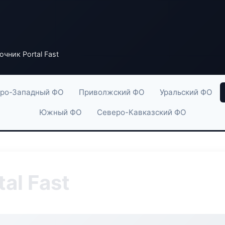
чник Portal Fast
ро-Западный ФО
Приволжский ФО
Уральский ФО
Южный ФО
Северо-Кавказский ФО
al Fast