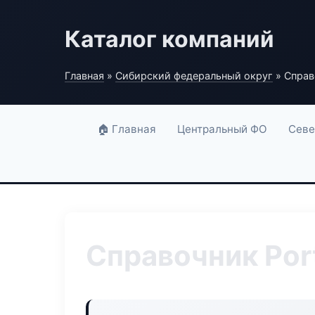
Каталог компаний
Главная
»
Сибирский федеральный округ
» Справо
🏠 Главная
Центральный ФО
Севе
Справочник Port