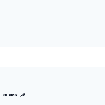
ы организаций
ы