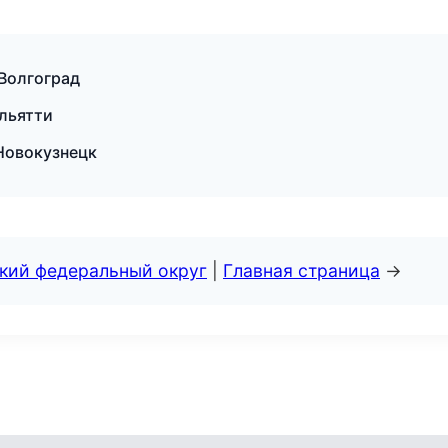
 Волгоград
льятти
 Новокузнецк
ский федеральный округ
|
Главная страница
→