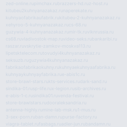
zed-online.ru
pimchax.ru
brazzers-hd.ru
z-host.ru
kitubeu2kuhnyanazakaz.ru
naperekate.ru
kuhnyaofabrikaufabrik.ru
kitubeu-2-kuhnyanazakaz.ru
xehyroo-5-kuhnyanazakaz.ru
cs-68.ru
guzywia-4-kuhnyanazakaz.ru
mir-tk.ru
vlknrussia.ru
cs68.ru
vladivostok-map.ru
video-seks.ru
bankaribi.ru
raszar.ru
vskrytie-zamkov-moskva113.ru
lipetsktelecom.ru
tovudyi4kuhnyanazakaz.ru
seksuzb.ru
guzywia4kuhnyanazakaz.ru
fabrikaofabrikaokuhny.ru
kuhnyaekuhnyaafabrika.ru
kuhnyaykuhnyayfabrika.ru
e-abis1c.ru
store-brawl-stars.ru
kts-services.ru
dark-sand.ru
sindika-01.ru
sp-life.ru
x-legion.ru
sib-archives.ru
e-abis-1-c.ru
sindika01.ru
venda-festival.ru
store-brawlstars.ru
dooraleksandria.ru
antenna-highly.ru
mine-lab-msk.ru
1-mus.ru
3-sex-porn.ru
ban-damn.ru
purse-factory.ru
viagra-tablet.ru
fasbags.ru
adler-jun.ru
bandamn.ru