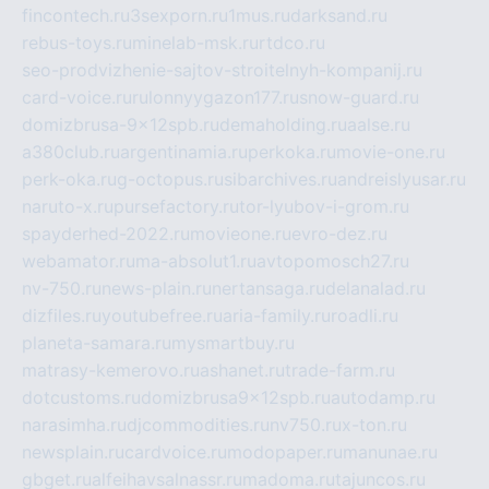
fincontech.ru
3sexporn.ru
1mus.ru
darksand.ru
rebus-toys.ru
minelab-msk.ru
rtdco.ru
seo-prodvizhenie-sajtov-stroitelnyh-kompanij.ru
card-voice.ru
rulonnyygazon177.ru
snow-guard.ru
domizbrusa-9x12spb.ru
demaholding.ru
aalse.ru
a380club.ru
argentinamia.ru
perkoka.ru
movie-one.ru
perk-oka.ru
g-octopus.ru
sibarchives.ru
andreislyusar.ru
naruto-x.ru
pursefactory.ru
tor-lyubov-i-grom.ru
spayderhed-2022.ru
movieone.ru
evro-dez.ru
webamator.ru
ma-absolut1.ru
avtopomosch27.ru
nv-750.ru
news-plain.ru
nertansaga.ru
delanalad.ru
dizfiles.ru
youtubefree.ru
aria-family.ru
roadli.ru
planeta-samara.ru
mysmartbuy.ru
matrasy-kemerovo.ru
ashanet.ru
trade-farm.ru
dotcustoms.ru
domizbrusa9x12spb.ru
autodamp.ru
narasimha.ru
djcommodities.ru
nv750.ru
x-ton.ru
newsplain.ru
cardvoice.ru
modopaper.ru
manunae.ru
gbget.ru
alfeihavsalnassr.ru
madoma.ru
tajuncos.ru