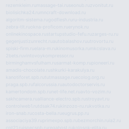
rezemkleim.ru
massage-tai.ru
seonub.ru
zvonitut.ru
biolisichka24.ru
mncraft-download.ru
algoritm-sistema.ru
godflesh.ru
ru-industria.ru
zebra-tlt.ru
okna-proficom.ru
erynok.ru
onlinekinospace.ru
startupstudio-fefu.ru
zarges-ru.ru
gegenjustizunrecht.ru
autobalashov.ru
utrovortu.ru
spiski-firm.ru
elara-m.ru
kinomusorka.ru
mkcslava.ru
2bets.ru
vintovoykompressor.ru
birminghamvsfulham.ru
sarmat-komp.ru
pioneeri.ru
amadis-chocolate.ru
shkurki-karakulya.ru
kanotiforet.spb.ru
tutmassage.ru
ecolog.org.ru
praga.spb.ru
falcorussia.ru
autodoctorservis.ru
kamertondom.spb.ru
net-life.net.ru
avto-vozim.ru
sakhcamera.ru
alliance-electro.spb.ru
stroyavt.ru
controlweb1.ru
tdsak74.ru
kinzozo-ru.ru
kvotka.ru
iron-snab.ru
costa-bella.ru
eugrus.pp.ru
associaciya39.ru
primexpo.spb.ru
bezmorchin.ru
ia2.ru
cpt21.ru
ispecspb.ru
regahost.ru
kolosok-elita.ru