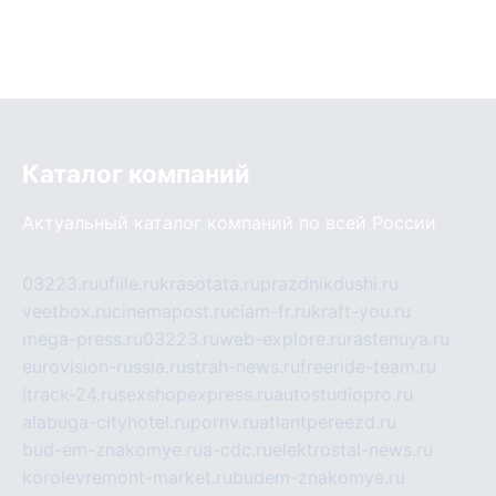
Каталог компаний
Актуальный каталог компаний по всей России
03223.ru
ufille.ru
krasotata.ru
prazdnikdushi.ru
veetbox.ru
cinemapost.ru
ciam-fr.ru
kraft-you.ru
mega-press.ru
03223.ru
web-explore.ru
rastenuya.ru
eurovision-russia.ru
strah-news.ru
freeride-team.ru
itrack-24.ru
sexshopexpress.ru
autostudiopro.ru
alabuga-cityhotel.ru
pornv.ru
atlantpereezd.ru
bud-em-znakomye.ru
a-cdc.ru
elektrostal-news.ru
korolevremont-market.ru
budem-znakomye.ru