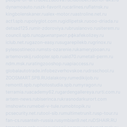
dynamoauto.ru
szk-favorit.ru
carlines.ru
flatnsk.ru
kingbolenskaner.ru
alex-motor.ru
astroline.net.ru
act1.spb.ru
polyglot.com.ru
gidlipetsk.ru
ooo-driada.ru
detsad125.ru
mir-zdoroviya.ru
bruslanovo.ru
siterem.ru
council.spb.ru
лодкипатриот.рф
kafekolizey.ru
iclub.net.ru
gazon-easy.ru
sugarepilekb.ru
grinox.ru
pylesostineco.ru
msts-ozarenie.ru
kameryjooan.ru
artemovskij.ru
dopler.spb.ru
aid70.ru
metall-perm.ru
ndm.msk.ru
ratingzooshop.ru
apiaccess.ru
globalautotrade.info
bezverhovskoe.ru
drsschool.ru
ZOOSMART.SPB.RU
dalakony.ru
medikijob.ru
remontt.spb.ru
photostudia.spb.ru
myragon.ru
terramia.ru
academy62.ru
gardengallereya.ru
rti.com.ru
artem-news.ru
biserinca.ru
krasnodarkurort.com
imshowtv.ru
mebel-v-tule.ru
mobtopik.ru
pcsecurity.net.ru
tool-sib.ru
multimetrunit.ru
sp-tour.ru
fan-cs.ru
santeh-russia.ru
symbian9.net.ru
DSHAIR.RU