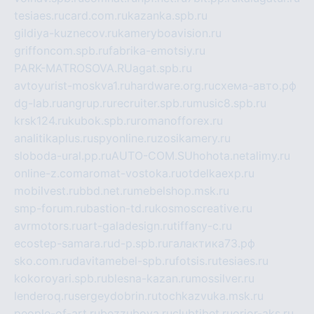
tesiaes.ru
card.com.ru
kazanka.spb.ru
gildiya-kuznecov.ru
kameryboavision.ru
griffoncom.spb.ru
fabrika-emotsiy.ru
PARK-MATROSOVA.RU
agat.spb.ru
avtoyurist-moskva1.ru
hardware.org.ru
схема-авто.рф
dg-lab.ru
angrup.ru
recruiter.spb.ru
music8.spb.ru
krsk124.ru
kubok.spb.ru
romanofforex.ru
analitikaplus.ru
spyonline.ru
zosikamery.ru
sloboda-ural.pp.ru
AUTO-COM.SU
hohota.net
alimy.ru
online-z.com
aromat-vostoka.ru
otdelkaexp.ru
mobilvest.ru
bbd.net.ru
mebelshop.msk.ru
smp-forum.ru
bastion-td.ru
kosmoscreative.ru
avrmotors.ru
art-galadesign.ru
tiffany-c.ru
ecostep-samara.ru
d-p.spb.ru
галактика73.рф
sko.com.ru
davitamebel-spb.ru
fotsis.ru
tesiaes.ru
kokoroyari.spb.ru
blesna-kazan.ru
mossilver.ru
lenderoq.ru
sergeydobrin.ru
tochkazvuka.msk.ru
people-of-art.ru
bezzubova.ru
clubtibet.ru
orior-aks.ru