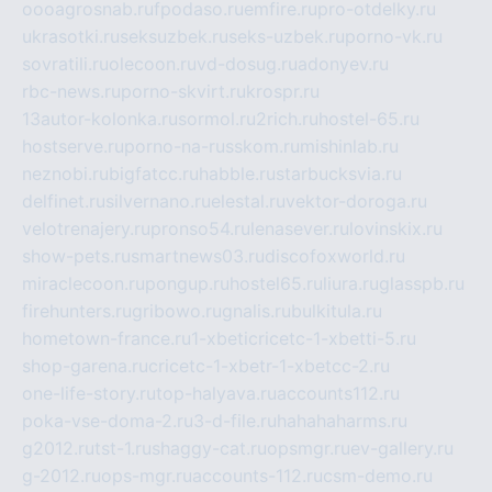
oooagrosnab.ru
fpodaso.ru
emfire.ru
pro-otdelky.ru
ukrasotki.ru
seksuzbek.ru
seks-uzbek.ru
porno-vk.ru
sovratili.ru
olecoon.ru
vd-dosug.ru
adonyev.ru
rbc-news.ru
porno-skvirt.ru
krospr.ru
13autor-kolonka.ru
sormol.ru
2rich.ru
hostel-65.ru
hostserve.ru
porno-na-russkom.ru
mishinlab.ru
neznobi.ru
bigfatcc.ru
habble.ru
starbucksvia.ru
delfinet.ru
silvernano.ru
elestal.ru
vektor-doroga.ru
velotrenajery.ru
pronso54.ru
lenasever.ru
lovinskix.ru
show-pets.ru
smartnews03.ru
discofoxworld.ru
miraclecoon.ru
pongup.ru
hostel65.ru
liura.ru
glasspb.ru
firehunters.ru
gribowo.ru
gnalis.ru
bulkitula.ru
hometown-france.ru
1-xbeticricetc-1-xbetti-5.ru
shop-garena.ru
cricetc-1-xbetr-1-xbetcc-2.ru
one-life-story.ru
top-halyava.ru
accounts112.ru
poka-vse-doma-2.ru
3-d-file.ru
hahahaharms.ru
g2012.ru
tst-1.ru
shaggy-cat.ru
opsmgr.ru
ev-gallery.ru
g-2012.ru
ops-mgr.ru
accounts-112.ru
csm-demo.ru