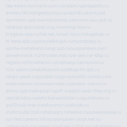
tae-kwon.ru
consrio.com.ru
insiam.ru
avegainfo.ru
archery161.ru
bigencyclica.ru
vlast16.ru
korru.net
sarmiento.spb.su
extelopedia.ru
lammin-suo.spb.ru
iskatour.spb.ru
snpi.org.ru
running-line.ru
krygeva-spa.ru
chel.net.ru
rust-loco.ru
dugshop.ru
hl-beta.spb.ru
school494.spb.ru
mymubaby.ru
epoha-metalband.ru
ngr.spb.ru
rusgosnews.com
dieselvostok.ru
24hostel.msk.ru
w-dev.ru
f-ship.ru
regsmi.ru
filmnetwork.ru
malinasp.ru
kinosvin.ru
h2o-salon.ru
malutkayork.ru
deltaprim.spb.ru
tango-perm.ru
gooddir.ru
sgv.su
multiki-online.com
webkrasotki.com
cherinvest.ru
detskiy-ostrov.ru
ankou.spb.ru
alvesta1.ru
pdf-creator.ru
nix-files.org.ru
sakhatoday.ru
elektrikersymboler.ru
sputnikyes.ru
golf2club.msk.ru
aeforums.ru
zallclub.ru
multimodal.msk.ru
habaigry.ru
haikko.ru
sobakopedia.ru
isz-fest.ru
ewnc.info
screensaver-clock.net.ru
volnav.spb.ru
comnat.ru
npf.net.ru
7bit.pp.ru
kalugatur.ru