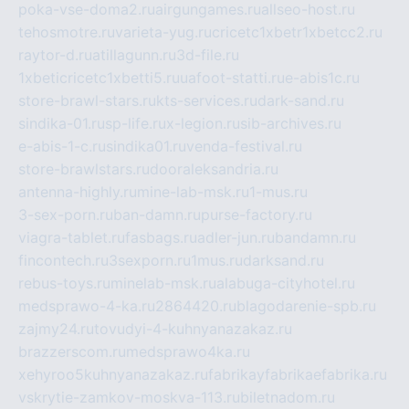
poka-vse-doma2.ru
airgungames.ru
allseo-host.ru
tehosmotre.ru
varieta-yug.ru
cricetc1xbetr1xbetcc2.ru
raytor-d.ru
atillagunn.ru
3d-file.ru
1xbeticricetc1xbetti5.ru
uafoot-statti.ru
e-abis1c.ru
store-brawl-stars.ru
kts-services.ru
dark-sand.ru
sindika-01.ru
sp-life.ru
x-legion.ru
sib-archives.ru
e-abis-1-c.ru
sindika01.ru
venda-festival.ru
store-brawlstars.ru
dooraleksandria.ru
antenna-highly.ru
mine-lab-msk.ru
1-mus.ru
3-sex-porn.ru
ban-damn.ru
purse-factory.ru
viagra-tablet.ru
fasbags.ru
adler-jun.ru
bandamn.ru
fincontech.ru
3sexporn.ru
1mus.ru
darksand.ru
rebus-toys.ru
minelab-msk.ru
alabuga-cityhotel.ru
medsprawo-4-ka.ru
2864420.ru
blagodarenie-spb.ru
zajmy24.ru
tovudyi-4-kuhnyanazakaz.ru
brazzerscom.ru
medsprawo4ka.ru
xehyroo5kuhnyanazakaz.ru
fabrikayfabrikaefabrika.ru
vskrytie-zamkov-moskva-113.ru
biletnadom.ru