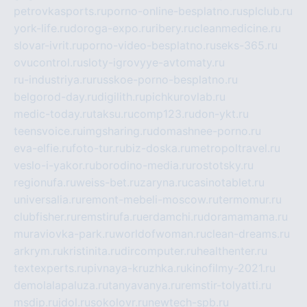
petrovkasports.ru
porno-online-besplatno.ru
splclub.ru
york-life.ru
doroga-expo.ru
ribery.ru
cleanmedicine.ru
slovar-ivrit.ru
porno-video-besplatno.ru
seks-365.ru
ovucontrol.ru
sloty-igrovyye-avtomaty.ru
ru-industriya.ru
russkoe-porno-besplatno.ru
belgorod-day.ru
digilith.ru
pichkurovlab.ru
medic-today.ru
taksu.ru
comp123.ru
don-ykt.ru
teensvoice.ru
imgsharing.ru
domashnee-porno.ru
eva-elfie.ru
foto-tur.ru
biz-doska.ru
metropoltravel.ru
veslo-i-yakor.ru
borodino-media.ru
rostotsky.ru
regionufa.ru
weiss-bet.ru
zaryna.ru
casinotablet.ru
universalia.ru
remont-mebeli-moscow.ru
termomur.ru
clubfisher.ru
remstirufa.ru
erdamchi.ru
doramamama.ru
muraviovka-park.ru
worldofwoman.ru
clean-dreams.ru
arkrym.ru
kristinita.ru
dircomputer.ru
healthenter.ru
textexperts.ru
pivnaya-kruzhka.ru
kinofilmy-2021.ru
demolalapaluza.ru
tanyavanya.ru
remstir-tolyatti.ru
msdip.ru
jdol.ru
sokolovr.ru
newtech-spb.ru