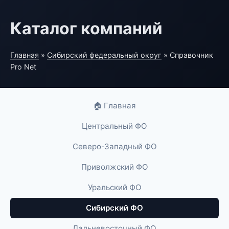
Каталог компаний
Главная
»
Сибирский федеральный округ
» Справочник
Pro Net
🏠 Главная
Центральный ФО
Северо-Западный ФО
Приволжский ФО
Уральский ФО
Сибирский ФО
Дальневосточный ФО