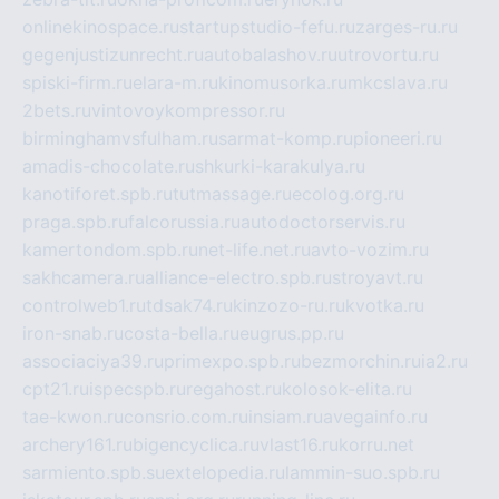
onlinekinospace.ru
startupstudio-fefu.ru
zarges-ru.ru
gegenjustizunrecht.ru
autobalashov.ru
utrovortu.ru
spiski-firm.ru
elara-m.ru
kinomusorka.ru
mkcslava.ru
2bets.ru
vintovoykompressor.ru
birminghamvsfulham.ru
sarmat-komp.ru
pioneeri.ru
amadis-chocolate.ru
shkurki-karakulya.ru
kanotiforet.spb.ru
tutmassage.ru
ecolog.org.ru
praga.spb.ru
falcorussia.ru
autodoctorservis.ru
kamertondom.spb.ru
net-life.net.ru
avto-vozim.ru
sakhcamera.ru
alliance-electro.spb.ru
stroyavt.ru
controlweb1.ru
tdsak74.ru
kinzozo-ru.ru
kvotka.ru
iron-snab.ru
costa-bella.ru
eugrus.pp.ru
associaciya39.ru
primexpo.spb.ru
bezmorchin.ru
ia2.ru
cpt21.ru
ispecspb.ru
regahost.ru
kolosok-elita.ru
tae-kwon.ru
consrio.com.ru
insiam.ru
avegainfo.ru
archery161.ru
bigencyclica.ru
vlast16.ru
korru.net
sarmiento.spb.su
extelopedia.ru
lammin-suo.spb.ru