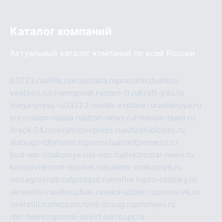
Каталог компаний
Актуальный каталог компаний по всей России
03223.ru
ufille.ru
krasotata.ru
prazdnikdushi.ru
veetbox.ru
cinemapost.ru
ciam-fr.ru
kraft-you.ru
mega-press.ru
03223.ru
web-explore.ru
rastenuya.ru
eurovision-russia.ru
strah-news.ru
freeride-team.ru
itrack-24.ru
sexshopexpress.ru
autostudiopro.ru
alabuga-cityhotel.ru
pornv.ru
atlantpereezd.ru
bud-em-znakomye.ru
a-cdc.ru
elektrostal-news.ru
korolevremont-market.ru
budem-znakomye.ru
oooagrosnab.ru
fpodaso.ru
emfire.ru
pro-otdelky.ru
ukrasotki.ru
seksuzbek.ru
seks-uzbek.ru
porno-vk.ru
sovratili.ru
olecoon.ru
vd-dosug.ru
adonyev.ru
rbc-news.ru
porno-skvirt.ru
krospr.ru