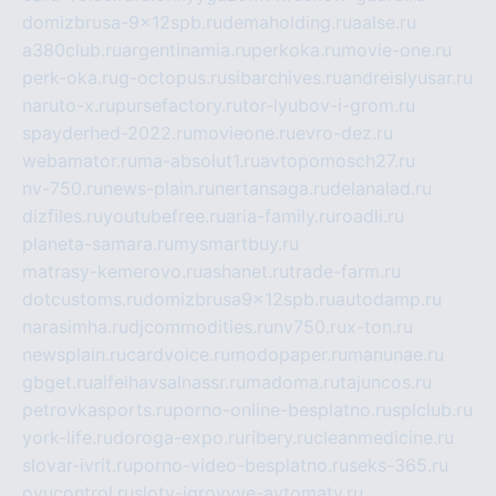
domizbrusa-9x12spb.ru
demaholding.ru
aalse.ru
a380club.ru
argentinamia.ru
perkoka.ru
movie-one.ru
perk-oka.ru
g-octopus.ru
sibarchives.ru
andreislyusar.ru
naruto-x.ru
pursefactory.ru
tor-lyubov-i-grom.ru
spayderhed-2022.ru
movieone.ru
evro-dez.ru
webamator.ru
ma-absolut1.ru
avtopomosch27.ru
nv-750.ru
news-plain.ru
nertansaga.ru
delanalad.ru
dizfiles.ru
youtubefree.ru
aria-family.ru
roadli.ru
planeta-samara.ru
mysmartbuy.ru
matrasy-kemerovo.ru
ashanet.ru
trade-farm.ru
dotcustoms.ru
domizbrusa9x12spb.ru
autodamp.ru
narasimha.ru
djcommodities.ru
nv750.ru
x-ton.ru
newsplain.ru
cardvoice.ru
modopaper.ru
manunae.ru
gbget.ru
alfeihavsalnassr.ru
madoma.ru
tajuncos.ru
petrovkasports.ru
porno-online-besplatno.ru
splclub.ru
york-life.ru
doroga-expo.ru
ribery.ru
cleanmedicine.ru
slovar-ivrit.ru
porno-video-besplatno.ru
seks-365.ru
ovucontrol.ru
sloty-igrovyye-avtomaty.ru