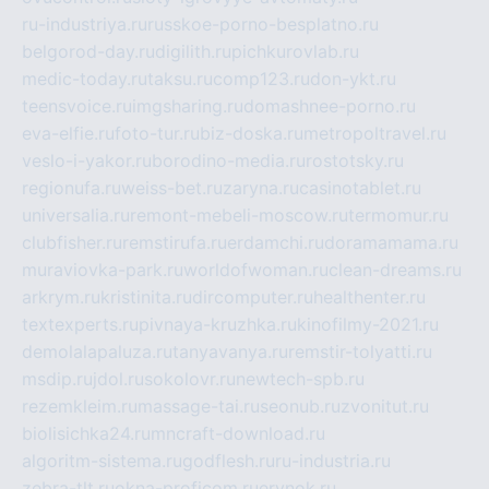
ru-industriya.ru
russkoe-porno-besplatno.ru
belgorod-day.ru
digilith.ru
pichkurovlab.ru
medic-today.ru
taksu.ru
comp123.ru
don-ykt.ru
teensvoice.ru
imgsharing.ru
domashnee-porno.ru
eva-elfie.ru
foto-tur.ru
biz-doska.ru
metropoltravel.ru
veslo-i-yakor.ru
borodino-media.ru
rostotsky.ru
regionufa.ru
weiss-bet.ru
zaryna.ru
casinotablet.ru
universalia.ru
remont-mebeli-moscow.ru
termomur.ru
clubfisher.ru
remstirufa.ru
erdamchi.ru
doramamama.ru
muraviovka-park.ru
worldofwoman.ru
clean-dreams.ru
arkrym.ru
kristinita.ru
dircomputer.ru
healthenter.ru
textexperts.ru
pivnaya-kruzhka.ru
kinofilmy-2021.ru
demolalapaluza.ru
tanyavanya.ru
remstir-tolyatti.ru
msdip.ru
jdol.ru
sokolovr.ru
newtech-spb.ru
rezemkleim.ru
massage-tai.ru
seonub.ru
zvonitut.ru
biolisichka24.ru
mncraft-download.ru
algoritm-sistema.ru
godflesh.ru
ru-industria.ru
zebra-tlt.ru
okna-proficom.ru
erynok.ru