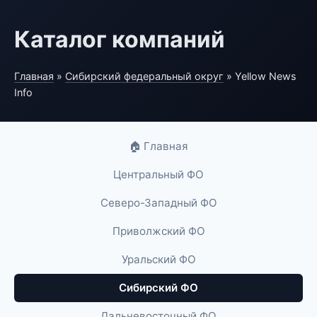
Каталог компаний
Главная
»
Сибирский федеральный округ
» Yellow News
Info
🏠 Главная
Центральный ФО
Северо-Западный ФО
Приволжский ФО
Уральский ФО
Сибирский ФО
Дальневосточный ФО