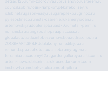
detsad125.ru
mir-zdoroviya.ru
bruslanovo.ru
siterem.ru
council.spb.ru
лодкипатриот.рф
kafekolizey.ru
iclub.net.ru
gazon-easy.ru
sugarepilekb.ru
grinox.ru
pylesostineco.ru
msts-ozarenie.ru
kameryjooan.ru
artemovskij.ru
dopler.spb.ru
aid70.ru
metall-perm.ru
ndm.msk.ru
ratingzooshop.ru
apiaccess.ru
globalautotrade.info
bezverhovskoe.ru
drsschool.ru
ZOOSMART.SPB.RU
dalakony.ru
medikijob.ru
remontt.spb.ru
photostudia.spb.ru
myragon.ru
terramia.ru
academy62.ru
gardengallereya.ru
rti.com.ru
artem-news.ru
biserinca.ru
krasnodarkurort.com
imshowtv.ru
mebel-v-tule.ru
mobtopik.ru
pcsecurity.net.ru
tool-sib.ru
multimetrunit.ru
sp-tour.ru
fan-cs.ru
santeh-russia.ru
symbian9.net.ru
DSHAIR.RU
tmmotors.spb.ru
xjocuricopii.com
musavtomat.msk.ru
obustrojdom.ru
sovetcik.ru
ybaranovskaya.ru
ppknews.ru
cult-alshei.ru
JAPANRUSSIA.RU
proekciyamebel.ru
imper-finans.ru
rim.org.ru