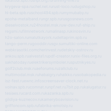
iskatour.spb.ru
snpi.org.ru
running-line.ru
krygeva-spa.ru
chel.net.ru
rust-loco.ru
dugshop.ru
hl-beta.spb.ru
school494.spb.ru
mymubaby.ru
epoha-metalband.ru
ngr.spb.ru
rusgosnews.com
dieselvostok.ru
24hostel.msk.ru
w-dev.ru
f-ship.ru
regsmi.ru
filmnetwork.ru
malinasp.ru
kinosvin.ru
h2o-salon.ru
malutkayork.ru
deltaprim.spb.ru
tango-perm.ru
gooddir.ru
sgv.su
multiki-online.com
webkrasotki.com
cherinvest.ru
detskiy-ostrov.ru
ankou.spb.ru
alvesta1.ru
pdf-creator.ru
nix-files.org.ru
sakhatoday.ru
elektrikersymboler.ru
sputnikyes.ru
golf2club.msk.ru
aeforums.ru
zallclub.ru
multimodal.msk.ru
habaigry.ru
haikko.ru
sobakopedia.ru
isz-fest.ru
ewnc.info
screensaver-clock.net.ru
volnav.spb.ru
comnat.ru
npf.net.ru
7bit.pp.ru
kalugatur.ru
tesiaes.ru
card.com.ru
kazanka.spb.ru
gildiya-kuznecov.ru
kameryboavision.ru
griffoncom.spb.ru
fabrika-emotsiy.ru