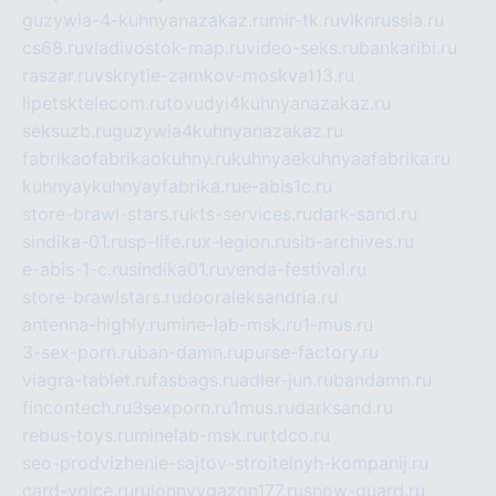
guzywia-4-kuhnyanazakaz.ru
mir-tk.ru
vlknrussia.ru
cs68.ru
vladivostok-map.ru
video-seks.ru
bankaribi.ru
raszar.ru
vskrytie-zamkov-moskva113.ru
lipetsktelecom.ru
tovudyi4kuhnyanazakaz.ru
seksuzb.ru
guzywia4kuhnyanazakaz.ru
fabrikaofabrikaokuhny.ru
kuhnyaekuhnyaafabrika.ru
kuhnyaykuhnyayfabrika.ru
e-abis1c.ru
store-brawl-stars.ru
kts-services.ru
dark-sand.ru
sindika-01.ru
sp-life.ru
x-legion.ru
sib-archives.ru
e-abis-1-c.ru
sindika01.ru
venda-festival.ru
store-brawlstars.ru
dooraleksandria.ru
antenna-highly.ru
mine-lab-msk.ru
1-mus.ru
3-sex-porn.ru
ban-damn.ru
purse-factory.ru
viagra-tablet.ru
fasbags.ru
adler-jun.ru
bandamn.ru
fincontech.ru
3sexporn.ru
1mus.ru
darksand.ru
rebus-toys.ru
minelab-msk.ru
rtdco.ru
seo-prodvizhenie-sajtov-stroitelnyh-kompanij.ru
card-voice.ru
rulonnyygazon177.ru
snow-guard.ru