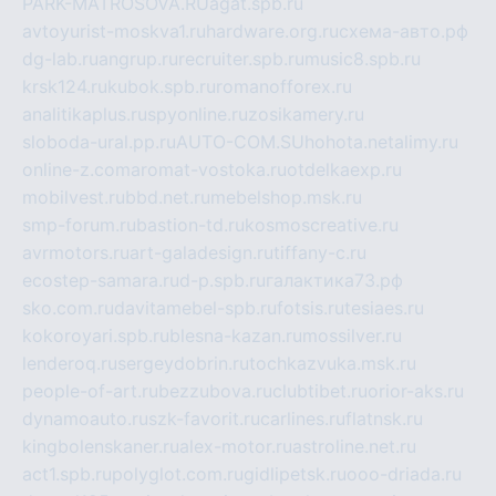
PARK-MATROSOVA.RU
agat.spb.ru
avtoyurist-moskva1.ru
hardware.org.ru
схема-авто.рф
dg-lab.ru
angrup.ru
recruiter.spb.ru
music8.spb.ru
krsk124.ru
kubok.spb.ru
romanofforex.ru
analitikaplus.ru
spyonline.ru
zosikamery.ru
sloboda-ural.pp.ru
AUTO-COM.SU
hohota.net
alimy.ru
online-z.com
aromat-vostoka.ru
otdelkaexp.ru
mobilvest.ru
bbd.net.ru
mebelshop.msk.ru
smp-forum.ru
bastion-td.ru
kosmoscreative.ru
avrmotors.ru
art-galadesign.ru
tiffany-c.ru
ecostep-samara.ru
d-p.spb.ru
галактика73.рф
sko.com.ru
davitamebel-spb.ru
fotsis.ru
tesiaes.ru
kokoroyari.spb.ru
blesna-kazan.ru
mossilver.ru
lenderoq.ru
sergeydobrin.ru
tochkazvuka.msk.ru
people-of-art.ru
bezzubova.ru
clubtibet.ru
orior-aks.ru
dynamoauto.ru
szk-favorit.ru
carlines.ru
flatnsk.ru
kingbolenskaner.ru
alex-motor.ru
astroline.net.ru
act1.spb.ru
polyglot.com.ru
gidlipetsk.ru
ooo-driada.ru