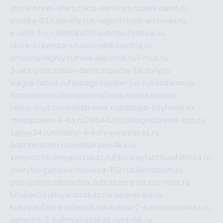
store-brawl-stars.ru
kts-services.ru
dark-sand.ru
sindika-01.ru
sp-life.ru
x-legion.ru
sib-archives.ru
e-abis-1-c.ru
sindika01.ru
venda-festival.ru
store-brawlstars.ru
dooraleksandria.ru
antenna-highly.ru
mine-lab-msk.ru
1-mus.ru
3-sex-porn.ru
ban-damn.ru
purse-factory.ru
viagra-tablet.ru
fasbags.ru
adler-jun.ru
bandamn.ru
fincontech.ru
3sexporn.ru
1mus.ru
darksand.ru
rebus-toys.ru
minelab-msk.ru
alabuga-cityhotel.ru
medsprawo-4-ka.ru
2864420.ru
blagodarenie-spb.ru
zajmy24.ru
tovudyi-4-kuhnyanazakaz.ru
brazzerscom.ru
medsprawo4ka.ru
xehyroo5kuhnyanazakaz.ru
fabrikayfabrikaefabrika.ru
vskrytie-zamkov-moskva-113.ru
biletnadom.ru
zed-online.ru
pimchax.ru
brazzers-hd.ru
z-host.ru
kitubeu2kuhnyanazakaz.ru
naperekate.ru
kuhnyaofabrikaufabrik.ru
kitubeu-2-kuhnyanazakaz.ru
xehyroo-5-kuhnyanazakaz.ru
cs-68.ru