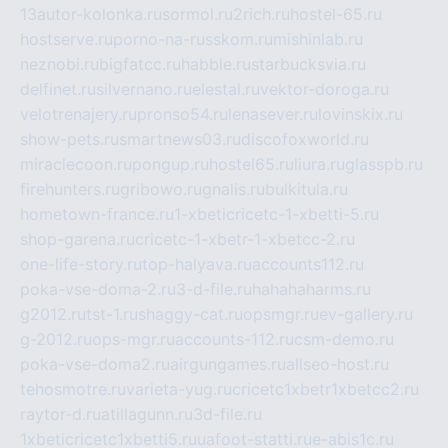
13autor-kolonka.ru
sormol.ru
2rich.ru
hostel-65.ru
hostserve.ru
porno-na-russkom.ru
mishinlab.ru
neznobi.ru
bigfatcc.ru
habble.ru
starbucksvia.ru
delfinet.ru
silvernano.ru
elestal.ru
vektor-doroga.ru
velotrenajery.ru
pronso54.ru
lenasever.ru
lovinskix.ru
show-pets.ru
smartnews03.ru
discofoxworld.ru
miraclecoon.ru
pongup.ru
hostel65.ru
liura.ru
glasspb.ru
firehunters.ru
gribowo.ru
gnalis.ru
bulkitula.ru
hometown-france.ru
1-xbeticricetc-1-xbetti-5.ru
shop-garena.ru
cricetc-1-xbetr-1-xbetcc-2.ru
one-life-story.ru
top-halyava.ru
accounts112.ru
poka-vse-doma-2.ru
3-d-file.ru
hahahaharms.ru
g2012.ru
tst-1.ru
shaggy-cat.ru
opsmgr.ru
ev-gallery.ru
g-2012.ru
ops-mgr.ru
accounts-112.ru
csm-demo.ru
poka-vse-doma2.ru
airgungames.ru
allseo-host.ru
tehosmotre.ru
varieta-yug.ru
cricetc1xbetr1xbetcc2.ru
raytor-d.ru
atillagunn.ru
3d-file.ru
1xbeticricetc1xbetti5.ru
uafoot-statti.ru
e-abis1c.ru