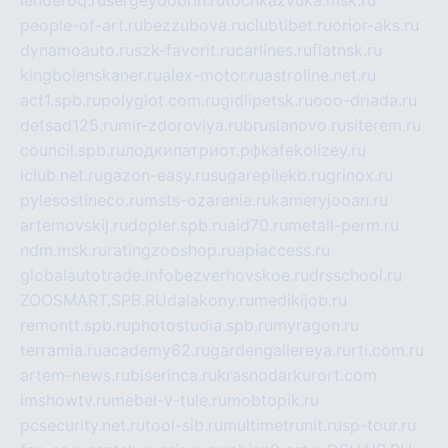
lenderoq.ru
sergeydobrin.ru
tochkazvuka.msk.ru
people-of-art.ru
bezzubova.ru
clubtibet.ru
orior-aks.ru
dynamoauto.ru
szk-favorit.ru
carlines.ru
flatnsk.ru
kingbolenskaner.ru
alex-motor.ru
astroline.net.ru
act1.spb.ru
polyglot.com.ru
gidlipetsk.ru
ooo-driada.ru
detsad125.ru
mir-zdoroviya.ru
bruslanovo.ru
siterem.ru
council.spb.ru
лодкипатриот.рф
kafekolizey.ru
iclub.net.ru
gazon-easy.ru
sugarepilekb.ru
grinox.ru
pylesostineco.ru
msts-ozarenie.ru
kameryjooan.ru
artemovskij.ru
dopler.spb.ru
aid70.ru
metall-perm.ru
ndm.msk.ru
ratingzooshop.ru
apiaccess.ru
globalautotrade.info
bezverhovskoe.ru
drsschool.ru
ZOOSMART.SPB.RU
dalakony.ru
medikijob.ru
remontt.spb.ru
photostudia.spb.ru
myragon.ru
terramia.ru
academy62.ru
gardengallereya.ru
rti.com.ru
artem-news.ru
biserinca.ru
krasnodarkurort.com
imshowtv.ru
mebel-v-tule.ru
mobtopik.ru
pcsecurity.net.ru
tool-sib.ru
multimetrunit.ru
sp-tour.ru