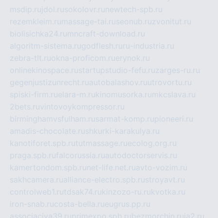
msdip.ru
jdol.ru
sokolovr.ru
newtech-spb.ru
rezemkleim.ru
massage-tai.ru
seonub.ru
zvonitut.ru
biolisichka24.ru
mncraft-download.ru
algoritm-sistema.ru
godflesh.ru
ru-industria.ru
zebra-tlt.ru
okna-proficom.ru
erynok.ru
onlinekinospace.ru
startupstudio-fefu.ru
zarges-ru.ru
gegenjustizunrecht.ru
autobalashov.ru
utrovortu.ru
spiski-firm.ru
elara-m.ru
kinomusorka.ru
mkcslava.ru
2bets.ru
vintovoykompressor.ru
birminghamvsfulham.ru
sarmat-komp.ru
pioneeri.ru
amadis-chocolate.ru
shkurki-karakulya.ru
kanotiforet.spb.ru
tutmassage.ru
ecolog.org.ru
praga.spb.ru
falcorussia.ru
autodoctorservis.ru
kamertondom.spb.ru
net-life.net.ru
avto-vozim.ru
sakhcamera.ru
alliance-electro.spb.ru
stroyavt.ru
controlweb1.ru
tdsak74.ru
kinzozo-ru.ru
kvotka.ru
iron-snab.ru
costa-bella.ru
eugrus.pp.ru
associaciya39.ru
primexpo.spb.ru
bezmorchin.ru
ia2.ru