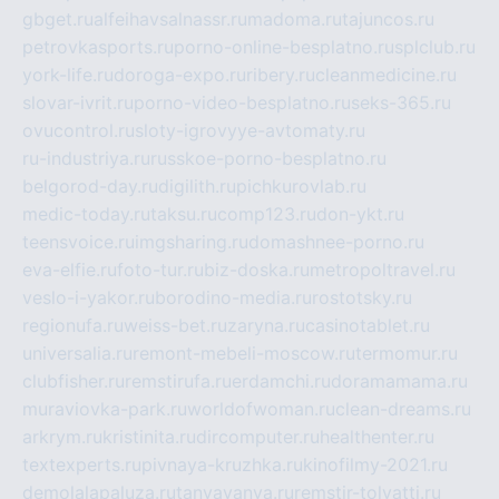
gbget.ru
alfeihavsalnassr.ru
madoma.ru
tajuncos.ru
petrovkasports.ru
porno-online-besplatno.ru
splclub.ru
york-life.ru
doroga-expo.ru
ribery.ru
cleanmedicine.ru
slovar-ivrit.ru
porno-video-besplatno.ru
seks-365.ru
ovucontrol.ru
sloty-igrovyye-avtomaty.ru
ru-industriya.ru
russkoe-porno-besplatno.ru
belgorod-day.ru
digilith.ru
pichkurovlab.ru
medic-today.ru
taksu.ru
comp123.ru
don-ykt.ru
teensvoice.ru
imgsharing.ru
domashnee-porno.ru
eva-elfie.ru
foto-tur.ru
biz-doska.ru
metropoltravel.ru
veslo-i-yakor.ru
borodino-media.ru
rostotsky.ru
regionufa.ru
weiss-bet.ru
zaryna.ru
casinotablet.ru
universalia.ru
remont-mebeli-moscow.ru
termomur.ru
clubfisher.ru
remstirufa.ru
erdamchi.ru
doramamama.ru
muraviovka-park.ru
worldofwoman.ru
clean-dreams.ru
arkrym.ru
kristinita.ru
dircomputer.ru
healthenter.ru
textexperts.ru
pivnaya-kruzhka.ru
kinofilmy-2021.ru
demolalapaluza.ru
tanyavanya.ru
remstir-tolyatti.ru