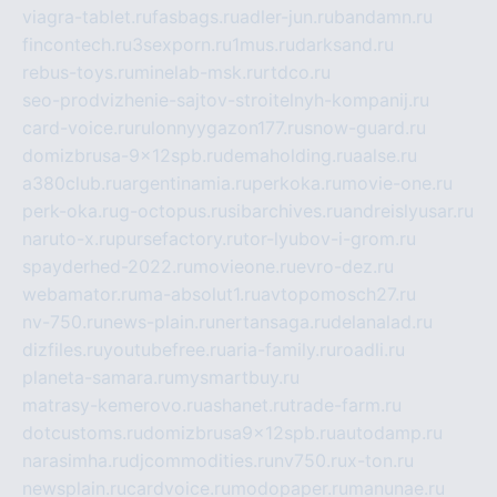
viagra-tablet.ru
fasbags.ru
adler-jun.ru
bandamn.ru
fincontech.ru
3sexporn.ru
1mus.ru
darksand.ru
rebus-toys.ru
minelab-msk.ru
rtdco.ru
seo-prodvizhenie-sajtov-stroitelnyh-kompanij.ru
card-voice.ru
rulonnyygazon177.ru
snow-guard.ru
domizbrusa-9x12spb.ru
demaholding.ru
aalse.ru
a380club.ru
argentinamia.ru
perkoka.ru
movie-one.ru
perk-oka.ru
g-octopus.ru
sibarchives.ru
andreislyusar.ru
naruto-x.ru
pursefactory.ru
tor-lyubov-i-grom.ru
spayderhed-2022.ru
movieone.ru
evro-dez.ru
webamator.ru
ma-absolut1.ru
avtopomosch27.ru
nv-750.ru
news-plain.ru
nertansaga.ru
delanalad.ru
dizfiles.ru
youtubefree.ru
aria-family.ru
roadli.ru
planeta-samara.ru
mysmartbuy.ru
matrasy-kemerovo.ru
ashanet.ru
trade-farm.ru
dotcustoms.ru
domizbrusa9x12spb.ru
autodamp.ru
narasimha.ru
djcommodities.ru
nv750.ru
x-ton.ru
newsplain.ru
cardvoice.ru
modopaper.ru
manunae.ru