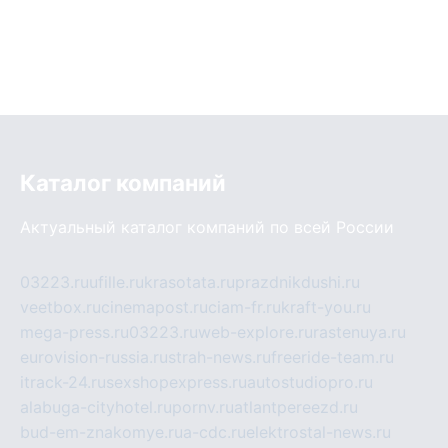
Каталог компаний
Актуальный каталог компаний по всей России
03223.ru
ufille.ru
krasotata.ru
prazdnikdushi.ru
veetbox.ru
cinemapost.ru
ciam-fr.ru
kraft-you.ru
mega-press.ru
03223.ru
web-explore.ru
rastenuya.ru
eurovision-russia.ru
strah-news.ru
freeride-team.ru
itrack-24.ru
sexshopexpress.ru
autostudiopro.ru
alabuga-cityhotel.ru
pornv.ru
atlantpereezd.ru
bud-em-znakomye.ru
a-cdc.ru
elektrostal-news.ru