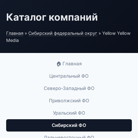
Каталог компаний
Главная
»
Сибирский федеральный округ
» Yellow Yellow
Media
🏠 Главная
Центральный ФО
Северо-Западный ФО
Приволжский ФО
Уральский ФО
Сибирский ФО
Дальневосточный ФО