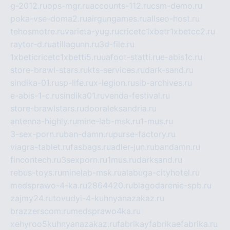
g-2012.ru
ops-mgr.ru
accounts-112.ru
csm-demo.ru
poka-vse-doma2.ru
airgungames.ru
allseo-host.ru
tehosmotre.ru
varieta-yug.ru
cricetc1xbetr1xbetcc2.ru
raytor-d.ru
atillagunn.ru
3d-file.ru
1xbeticricetc1xbetti5.ru
uafoot-statti.ru
e-abis1c.ru
store-brawl-stars.ru
kts-services.ru
dark-sand.ru
sindika-01.ru
sp-life.ru
x-legion.ru
sib-archives.ru
e-abis-1-c.ru
sindika01.ru
venda-festival.ru
store-brawlstars.ru
dooraleksandria.ru
antenna-highly.ru
mine-lab-msk.ru
1-mus.ru
3-sex-porn.ru
ban-damn.ru
purse-factory.ru
viagra-tablet.ru
fasbags.ru
adler-jun.ru
bandamn.ru
fincontech.ru
3sexporn.ru
1mus.ru
darksand.ru
rebus-toys.ru
minelab-msk.ru
alabuga-cityhotel.ru
medsprawo-4-ka.ru
2864420.ru
blagodarenie-spb.ru
zajmy24.ru
tovudyi-4-kuhnyanazakaz.ru
brazzerscom.ru
medsprawo4ka.ru
xehyroo5kuhnyanazakaz.ru
fabrikayfabrikaefabrika.ru