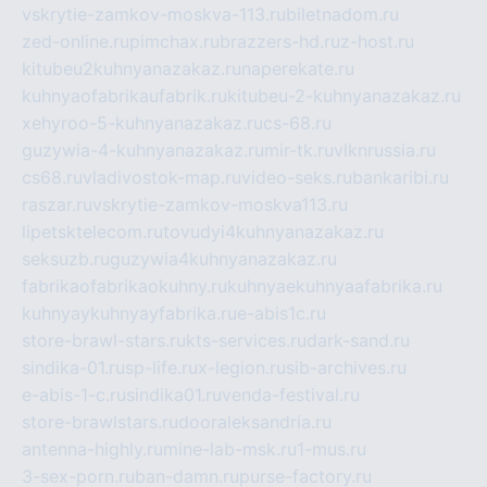
vskrytie-zamkov-moskva-113.ru
biletnadom.ru
zed-online.ru
pimchax.ru
brazzers-hd.ru
z-host.ru
kitubeu2kuhnyanazakaz.ru
naperekate.ru
kuhnyaofabrikaufabrik.ru
kitubeu-2-kuhnyanazakaz.ru
xehyroo-5-kuhnyanazakaz.ru
cs-68.ru
guzywia-4-kuhnyanazakaz.ru
mir-tk.ru
vlknrussia.ru
cs68.ru
vladivostok-map.ru
video-seks.ru
bankaribi.ru
raszar.ru
vskrytie-zamkov-moskva113.ru
lipetsktelecom.ru
tovudyi4kuhnyanazakaz.ru
seksuzb.ru
guzywia4kuhnyanazakaz.ru
fabrikaofabrikaokuhny.ru
kuhnyaekuhnyaafabrika.ru
kuhnyaykuhnyayfabrika.ru
e-abis1c.ru
store-brawl-stars.ru
kts-services.ru
dark-sand.ru
sindika-01.ru
sp-life.ru
x-legion.ru
sib-archives.ru
e-abis-1-c.ru
sindika01.ru
venda-festival.ru
store-brawlstars.ru
dooraleksandria.ru
antenna-highly.ru
mine-lab-msk.ru
1-mus.ru
3-sex-porn.ru
ban-damn.ru
purse-factory.ru