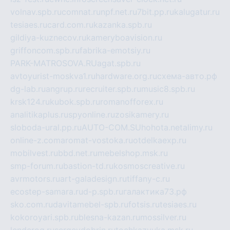
volnav.spb.ru
comnat.ru
npf.net.ru
7bit.pp.ru
kalugatur.ru
tesiaes.ru
card.com.ru
kazanka.spb.ru
gildiya-kuznecov.ru
kameryboavision.ru
griffoncom.spb.ru
fabrika-emotsiy.ru
PARK-MATROSOVA.RU
agat.spb.ru
avtoyurist-moskva1.ru
hardware.org.ru
схема-авто.рф
dg-lab.ru
angrup.ru
recruiter.spb.ru
music8.spb.ru
krsk124.ru
kubok.spb.ru
romanofforex.ru
analitikaplus.ru
spyonline.ru
zosikamery.ru
sloboda-ural.pp.ru
AUTO-COM.SU
hohota.net
alimy.ru
online-z.com
aromat-vostoka.ru
otdelkaexp.ru
mobilvest.ru
bbd.net.ru
mebelshop.msk.ru
smp-forum.ru
bastion-td.ru
kosmoscreative.ru
avrmotors.ru
art-galadesign.ru
tiffany-c.ru
ecostep-samara.ru
d-p.spb.ru
галактика73.рф
sko.com.ru
davitamebel-spb.ru
fotsis.ru
tesiaes.ru
kokoroyari.spb.ru
blesna-kazan.ru
mossilver.ru