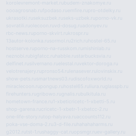
korolevremont-market.ru
budem-znakomye.ru
oooagrosnab.ru
fpodaso.ru
emfire.ru
pro-otdelky.ru
ukrasotki.ru
seksuzbek.ru
seks-uzbek.ru
porno-vk.ru
sovratili.ru
olecoon.ru
vd-dosug.ru
adonyev.ru
rbc-news.ru
porno-skvirt.ru
krospr.ru
13autor-kolonka.ru
sormol.ru
2rich.ru
hostel-65.ru
hostserve.ru
porno-na-russkom.ru
mishinlab.ru
neznobi.ru
bigfatcc.ru
habble.ru
starbucksvia.ru
delfinet.ru
silvernano.ru
elestal.ru
vektor-doroga.ru
velotrenajery.ru
pronso54.ru
lenasever.ru
lovinskix.ru
show-pets.ru
smartnews03.ru
discofoxworld.ru
miraclecoon.ru
pongup.ru
hostel65.ru
liura.ru
glasspb.ru
firehunters.ru
gribowo.ru
gnalis.ru
bulkitula.ru
hometown-france.ru
1-xbeticricetc-1-xbetti-5.ru
shop-garena.ru
cricetc-1-xbetr-1-xbetcc-2.ru
one-life-story.ru
top-halyava.ru
accounts112.ru
poka-vse-doma-2.ru
3-d-file.ru
hahahaharms.ru
g2012.ru
tst-1.ru
shaggy-cat.ru
opsmgr.ru
ev-gallery.ru