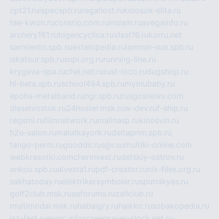
cpt21.ru
ispecspb.ru
regahost.ru
kolosok-elita.ru
tae-kwon.ru
consrio.com.ru
insiam.ru
avegainfo.ru
archery161.ru
bigencyclica.ru
vlast16.ru
korru.net
sarmiento.spb.su
extelopedia.ru
lammin-suo.spb.ru
iskatour.spb.ru
snpi.org.ru
running-line.ru
krygeva-spa.ru
chel.net.ru
rust-loco.ru
dugshop.ru
hl-beta.spb.ru
school494.spb.ru
mymubaby.ru
epoha-metalband.ru
ngr.spb.ru
rusgosnews.com
dieselvostok.ru
24hostel.msk.ru
w-dev.ru
f-ship.ru
regsmi.ru
filmnetwork.ru
malinasp.ru
kinosvin.ru
h2o-salon.ru
malutkayork.ru
deltaprim.spb.ru
tango-perm.ru
gooddir.ru
sgv.su
multiki-online.com
webkrasotki.com
cherinvest.ru
detskiy-ostrov.ru
ankou.spb.ru
alvesta1.ru
pdf-creator.ru
nix-files.org.ru
sakhatoday.ru
elektrikersymboler.ru
sputnikyes.ru
golf2club.msk.ru
aeforums.ru
zallclub.ru
multimodal.msk.ru
habaigry.ru
haikko.ru
sobakopedia.ru
isz-fest.ru
ewnc.info
screensaver-clock.net.ru