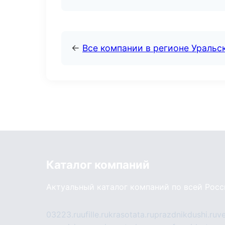
←
Все компании в регионе Уральс
Каталог компаний
Актуальный каталог компаний по всей Рос
03223.ru
ufille.ru
krasotata.ru
prazdnikdushi.ru
v