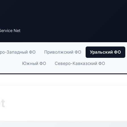
ervice Net
ро-Западный ФО
Приволжский ФО
Уральский ФО
Южный ФО
Северо-Кавказский ФО
t