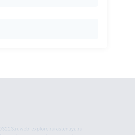
03223.ru
web-explore.ru
rastenuya.ru