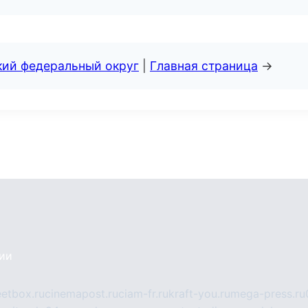
кий федеральный округ
|
Главная страница
→
сии
eetbox.ru
cinemapost.ru
ciam-fr.ru
kraft-you.ru
mega-press.ru