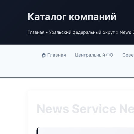
Каталог компаний
Главная
»
Уральский федеральный округ
» News S
🏠 Главная
Центральный ФО
Севе
News Service Ne