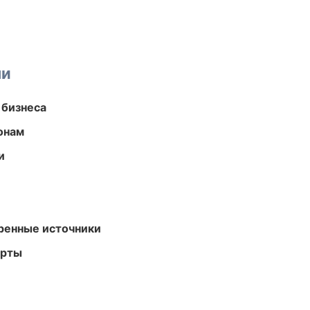
ми
 бизнеса
онам
и
еренные источники
арты