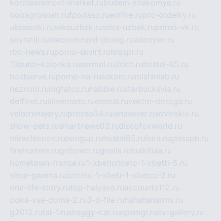
korolevremont-market.ru
budem-znakomye.ru
oooagrosnab.ru
fpodaso.ru
emfire.ru
pro-otdelky.ru
ukrasotki.ru
seksuzbek.ru
seks-uzbek.ru
porno-vk.ru
sovratili.ru
olecoon.ru
vd-dosug.ru
adonyev.ru
rbc-news.ru
porno-skvirt.ru
krospr.ru
13autor-kolonka.ru
sormol.ru
2rich.ru
hostel-65.ru
hostserve.ru
porno-na-russkom.ru
mishinlab.ru
neznobi.ru
bigfatcc.ru
habble.ru
starbucksvia.ru
delfinet.ru
silvernano.ru
elestal.ru
vektor-doroga.ru
velotrenajery.ru
pronso54.ru
lenasever.ru
lovinskix.ru
show-pets.ru
smartnews03.ru
discofoxworld.ru
miraclecoon.ru
pongup.ru
hostel65.ru
liura.ru
glasspb.ru
firehunters.ru
gribowo.ru
gnalis.ru
bulkitula.ru
hometown-france.ru
1-xbeticricetc-1-xbetti-5.ru
shop-garena.ru
cricetc-1-xbetr-1-xbetcc-2.ru
one-life-story.ru
top-halyava.ru
accounts112.ru
poka-vse-doma-2.ru
3-d-file.ru
hahahaharms.ru
g2012.ru
tst-1.ru
shaggy-cat.ru
opsmgr.ru
ev-gallery.ru