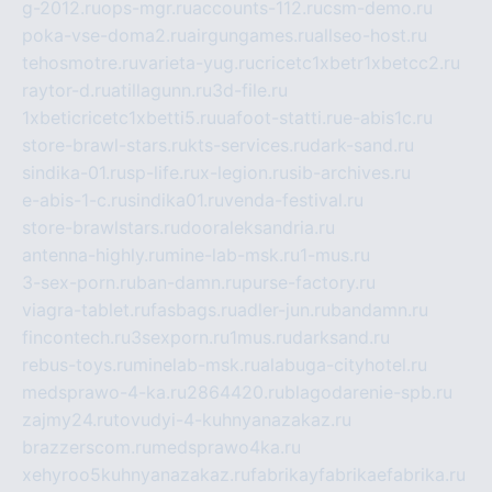
g-2012.ru
ops-mgr.ru
accounts-112.ru
csm-demo.ru
poka-vse-doma2.ru
airgungames.ru
allseo-host.ru
tehosmotre.ru
varieta-yug.ru
cricetc1xbetr1xbetcc2.ru
raytor-d.ru
atillagunn.ru
3d-file.ru
1xbeticricetc1xbetti5.ru
uafoot-statti.ru
e-abis1c.ru
store-brawl-stars.ru
kts-services.ru
dark-sand.ru
sindika-01.ru
sp-life.ru
x-legion.ru
sib-archives.ru
e-abis-1-c.ru
sindika01.ru
venda-festival.ru
store-brawlstars.ru
dooraleksandria.ru
antenna-highly.ru
mine-lab-msk.ru
1-mus.ru
3-sex-porn.ru
ban-damn.ru
purse-factory.ru
viagra-tablet.ru
fasbags.ru
adler-jun.ru
bandamn.ru
fincontech.ru
3sexporn.ru
1mus.ru
darksand.ru
rebus-toys.ru
minelab-msk.ru
alabuga-cityhotel.ru
medsprawo-4-ka.ru
2864420.ru
blagodarenie-spb.ru
zajmy24.ru
tovudyi-4-kuhnyanazakaz.ru
brazzerscom.ru
medsprawo4ka.ru
xehyroo5kuhnyanazakaz.ru
fabrikayfabrikaefabrika.ru