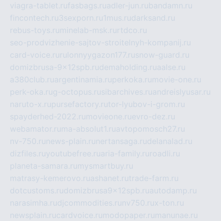
viagra-tablet.ru
fasbags.ru
adler-jun.ru
bandamn.ru
fincontech.ru
3sexporn.ru
1mus.ru
darksand.ru
rebus-toys.ru
minelab-msk.ru
rtdco.ru
seo-prodvizhenie-sajtov-stroitelnyh-kompanij.ru
card-voice.ru
rulonnyygazon177.ru
snow-guard.ru
domizbrusa-9x12spb.ru
demaholding.ru
aalse.ru
a380club.ru
argentinamia.ru
perkoka.ru
movie-one.ru
perk-oka.ru
g-octopus.ru
sibarchives.ru
andreislyusar.ru
naruto-x.ru
pursefactory.ru
tor-lyubov-i-grom.ru
spayderhed-2022.ru
movieone.ru
evro-dez.ru
webamator.ru
ma-absolut1.ru
avtopomosch27.ru
nv-750.ru
news-plain.ru
nertansaga.ru
delanalad.ru
dizfiles.ru
youtubefree.ru
aria-family.ru
roadli.ru
planeta-samara.ru
mysmartbuy.ru
matrasy-kemerovo.ru
ashanet.ru
trade-farm.ru
dotcustoms.ru
domizbrusa9x12spb.ru
autodamp.ru
narasimha.ru
djcommodities.ru
nv750.ru
x-ton.ru
newsplain.ru
cardvoice.ru
modopaper.ru
manunae.ru