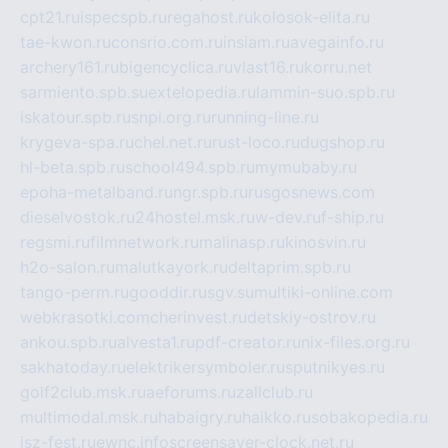
cpt21.ru
ispecspb.ru
regahost.ru
kolosok-elita.ru
tae-kwon.ru
consrio.com.ru
insiam.ru
avegainfo.ru
archery161.ru
bigencyclica.ru
vlast16.ru
korru.net
sarmiento.spb.su
extelopedia.ru
lammin-suo.spb.ru
iskatour.spb.ru
snpi.org.ru
running-line.ru
krygeva-spa.ru
chel.net.ru
rust-loco.ru
dugshop.ru
hl-beta.spb.ru
school494.spb.ru
mymubaby.ru
epoha-metalband.ru
ngr.spb.ru
rusgosnews.com
dieselvostok.ru
24hostel.msk.ru
w-dev.ru
f-ship.ru
regsmi.ru
filmnetwork.ru
malinasp.ru
kinosvin.ru
h2o-salon.ru
malutkayork.ru
deltaprim.spb.ru
tango-perm.ru
gooddir.ru
sgv.su
multiki-online.com
webkrasotki.com
cherinvest.ru
detskiy-ostrov.ru
ankou.spb.ru
alvesta1.ru
pdf-creator.ru
nix-files.org.ru
sakhatoday.ru
elektrikersymboler.ru
sputnikyes.ru
golf2club.msk.ru
aeforums.ru
zallclub.ru
multimodal.msk.ru
habaigry.ru
haikko.ru
sobakopedia.ru
isz-fest.ru
ewnc.info
screensaver-clock.net.ru