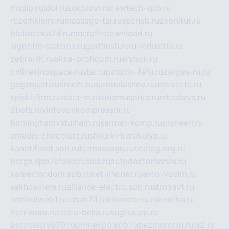
msdip.ru
jdol.ru
sokolovr.ru
newtech-spb.ru
rezemkleim.ru
massage-tai.ru
seonub.ru
zvonitut.ru
biolisichka24.ru
mncraft-download.ru
algoritm-sistema.ru
godflesh.ru
ru-industria.ru
zebra-tlt.ru
okna-proficom.ru
erynok.ru
onlinekinospace.ru
startupstudio-fefu.ru
zarges-ru.ru
gegenjustizunrecht.ru
autobalashov.ru
utrovortu.ru
spiski-firm.ru
elara-m.ru
kinomusorka.ru
mkcslava.ru
2bets.ru
vintovoykompressor.ru
birminghamvsfulham.ru
sarmat-komp.ru
pioneeri.ru
amadis-chocolate.ru
shkurki-karakulya.ru
kanotiforet.spb.ru
tutmassage.ru
ecolog.org.ru
praga.spb.ru
falcorussia.ru
autodoctorservis.ru
kamertondom.spb.ru
net-life.net.ru
avto-vozim.ru
sakhcamera.ru
alliance-electro.spb.ru
stroyavt.ru
controlweb1.ru
tdsak74.ru
kinzozo-ru.ru
kvotka.ru
iron-snab.ru
costa-bella.ru
eugrus.pp.ru
associaciya39.ru
primexpo.spb.ru
bezmorchin.ru
ia2.ru