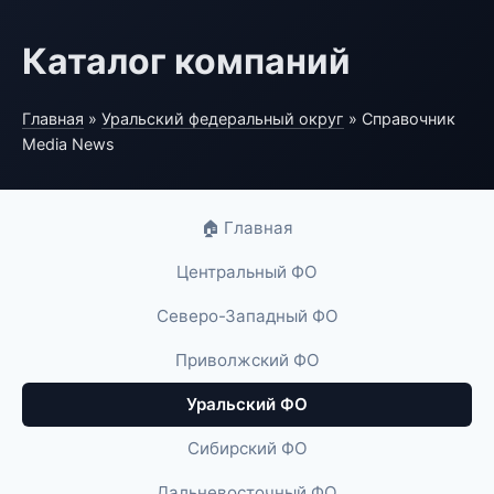
Каталог компаний
Главная
»
Уральский федеральный округ
» Справочник
Media News
🏠 Главная
Центральный ФО
Северо-Западный ФО
Приволжский ФО
Уральский ФО
Сибирский ФО
Дальневосточный ФО