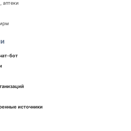
, аптеки
фирм
ми
чат-бот
и
ганизаций
еренные источники