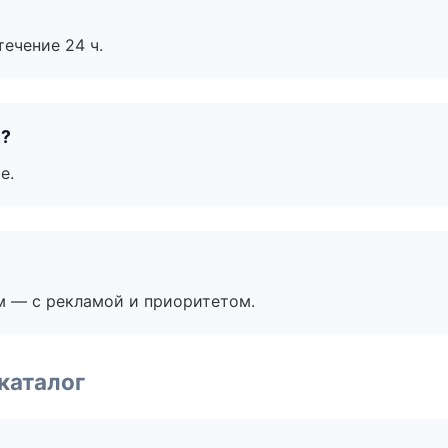
течение 24 ч.
е?
е.
м — с рекламой и приоритетом.
каталог