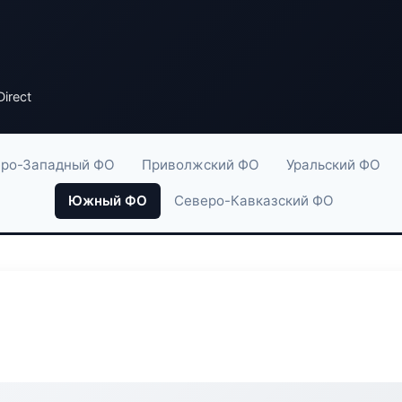
irect
ро-Западный ФО
Приволжский ФО
Уральский ФО
Южный ФО
Северо-Кавказский ФО