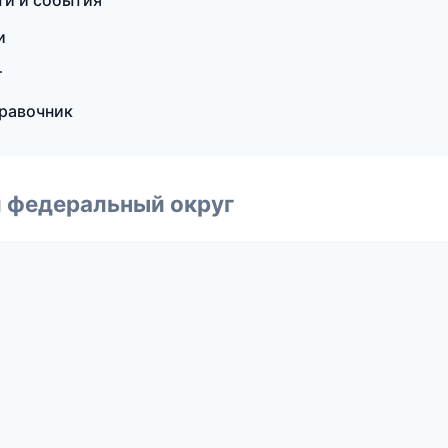
сти и события
и
т
правочник
 федеральный округ