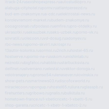
itrack-24.ru
sexshopexpress.ru
autostudiopro.ru
alabuga-cityhotel.ru
pornv.ru
atlantpereezd.ru
bud-em-znakomye.ru
a-cdc.ru
elektrostal-news.ru
korolevremont-market.ru
budem-znakomye.ru
oooagrosnab.ru
fpodaso.ru
emfire.ru
pro-otdelky.ru
ukrasotki.ru
seksuzbek.ru
seks-uzbek.ru
porno-vk.ru
sovratili.ru
olecoon.ru
vd-dosug.ru
adonyev.ru
rbc-news.ru
porno-skvirt.ru
krospr.ru
13autor-kolonka.ru
sormol.ru
2rich.ru
hostel-65.ru
hostserve.ru
porno-na-russkom.ru
mishinlab.ru
neznobi.ru
bigfatcc.ru
habble.ru
starbucksvia.ru
delfinet.ru
silvernano.ru
elestal.ru
vektor-doroga.ru
velotrenajery.ru
pronso54.ru
lenasever.ru
lovinskix.ru
show-pets.ru
smartnews03.ru
discofoxworld.ru
miraclecoon.ru
pongup.ru
hostel65.ru
liura.ru
glasspb.ru
firehunters.ru
gribowo.ru
gnalis.ru
bulkitula.ru
hometown-france.ru
1-xbeticricetc-1-xbetti-5.ru
shop-garena.ru
cricetc-1-xbetr-1-xbetcc-2.ru