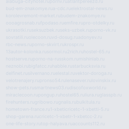
alabuga-cityhotel.ru
pornv.ru
atlantpereezd.ru
bud-em-znakomye.ru
a-cdc.ru
elektrostal-news.ru
korolevremont-market.ru
budem-znakomye.ru
oooagrosnab.ru
fpodaso.ru
emfire.ru
pro-otdelky.ru
ukrasotki.ru
seksuzbek.ru
seks-uzbek.ru
porno-vk.ru
sovratili.ru
olecoon.ru
vd-dosug.ru
adonyev.ru
rbc-news.ru
porno-skvirt.ru
krospr.ru
13autor-kolonka.ru
sormol.ru
2rich.ru
hostel-65.ru
hostserve.ru
porno-na-russkom.ru
mishinlab.ru
neznobi.ru
bigfatcc.ru
habble.ru
starbucksvia.ru
delfinet.ru
silvernano.ru
elestal.ru
vektor-doroga.ru
velotrenajery.ru
pronso54.ru
lenasever.ru
lovinskix.ru
show-pets.ru
smartnews03.ru
discofoxworld.ru
miraclecoon.ru
pongup.ru
hostel65.ru
liura.ru
glasspb.ru
firehunters.ru
gribowo.ru
gnalis.ru
bulkitula.ru
hometown-france.ru
1-xbeticricetc-1-xbetti-5.ru
shop-garena.ru
cricetc-1-xbetr-1-xbetcc-2.ru
one-life-story.ru
top-halyava.ru
accounts112.ru