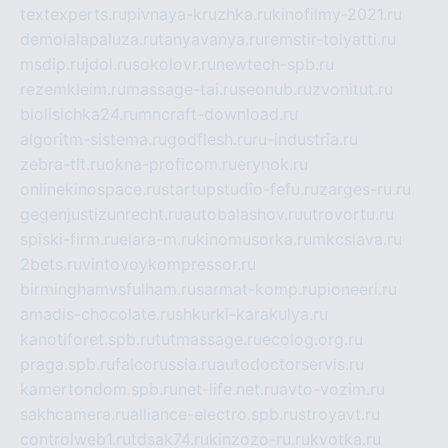
textexperts.ru
pivnaya-kruzhka.ru
kinofilmy-2021.ru
demolalapaluza.ru
tanyavanya.ru
remstir-tolyatti.ru
msdip.ru
jdol.ru
sokolovr.ru
newtech-spb.ru
rezemkleim.ru
massage-tai.ru
seonub.ru
zvonitut.ru
biolisichka24.ru
mncraft-download.ru
algoritm-sistema.ru
godflesh.ru
ru-industria.ru
zebra-tlt.ru
okna-proficom.ru
erynok.ru
onlinekinospace.ru
startupstudio-fefu.ru
zarges-ru.ru
gegenjustizunrecht.ru
autobalashov.ru
utrovortu.ru
spiski-firm.ru
elara-m.ru
kinomusorka.ru
mkcslava.ru
2bets.ru
vintovoykompressor.ru
birminghamvsfulham.ru
sarmat-komp.ru
pioneeri.ru
amadis-chocolate.ru
shkurki-karakulya.ru
kanotiforet.spb.ru
tutmassage.ru
ecolog.org.ru
praga.spb.ru
falcorussia.ru
autodoctorservis.ru
kamertondom.spb.ru
net-life.net.ru
avto-vozim.ru
sakhcamera.ru
alliance-electro.spb.ru
stroyavt.ru
controlweb1.ru
tdsak74.ru
kinzozo-ru.ru
kvotka.ru