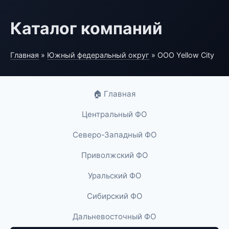
Каталог компаний
Главная
»
Южный федеральный округ
» ООО Yellow City
🏠 Главная
Центральный ФО
Северо-Западный ФО
Приволжский ФО
Уральский ФО
Сибирский ФО
Дальневосточный ФО