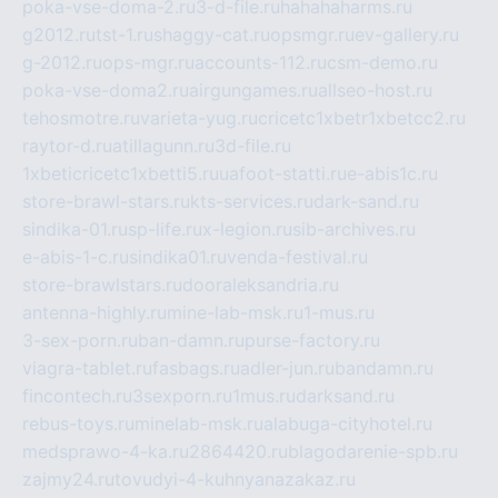
poka-vse-doma-2.ru
3-d-file.ru
hahahaharms.ru
g2012.ru
tst-1.ru
shaggy-cat.ru
opsmgr.ru
ev-gallery.ru
g-2012.ru
ops-mgr.ru
accounts-112.ru
csm-demo.ru
poka-vse-doma2.ru
airgungames.ru
allseo-host.ru
tehosmotre.ru
varieta-yug.ru
cricetc1xbetr1xbetcc2.ru
raytor-d.ru
atillagunn.ru
3d-file.ru
1xbeticricetc1xbetti5.ru
uafoot-statti.ru
e-abis1c.ru
store-brawl-stars.ru
kts-services.ru
dark-sand.ru
sindika-01.ru
sp-life.ru
x-legion.ru
sib-archives.ru
e-abis-1-c.ru
sindika01.ru
venda-festival.ru
store-brawlstars.ru
dooraleksandria.ru
antenna-highly.ru
mine-lab-msk.ru
1-mus.ru
3-sex-porn.ru
ban-damn.ru
purse-factory.ru
viagra-tablet.ru
fasbags.ru
adler-jun.ru
bandamn.ru
fincontech.ru
3sexporn.ru
1mus.ru
darksand.ru
rebus-toys.ru
minelab-msk.ru
alabuga-cityhotel.ru
medsprawo-4-ka.ru
2864420.ru
blagodarenie-spb.ru
zajmy24.ru
tovudyi-4-kuhnyanazakaz.ru