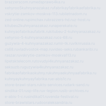
brazzerscom.ru
medsprawo4ka.ru
xehyroo5kuhnyanazakaz.ru
fabrikayfabrikaefabrika.ru
vskrytie-zamkov-moskva-113.ru
biletnadom.ru
zed-online.ru
pimchax.ru
brazzers-hd.ru
z-host.ru
kitubeu2kuhnyanazakaz.ru
naperekate.ru
kuhnyaofabrikaufabrik.ru
kitubeu-2-kuhnyanazakaz.ru
xehyroo-5-kuhnyanazakaz.ru
cs-68.ru
guzywia-4-kuhnyanazakaz.ru
mir-tk.ru
vlknrussia.ru
cs68.ru
vladivostok-map.ru
video-seks.ru
bankaribi.ru
raszar.ru
vskrytie-zamkov-moskva113.ru
lipetsktelecom.ru
tovudyi4kuhnyanazakaz.ru
seksuzb.ru
guzywia4kuhnyanazakaz.ru
fabrikaofabrikaokuhny.ru
kuhnyaekuhnyaafabrika.ru
kuhnyaykuhnyayfabrika.ru
e-abis1c.ru
store-brawl-stars.ru
kts-services.ru
dark-sand.ru
sindika-01.ru
sp-life.ru
x-legion.ru
sib-archives.ru
e-abis-1-c.ru
sindika01.ru
venda-festival.ru
store-brawlstars.ru
dooraleksandria.ru