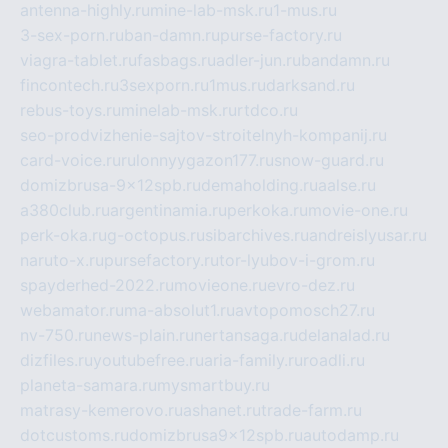
antenna-highly.ru
mine-lab-msk.ru
1-mus.ru
3-sex-porn.ru
ban-damn.ru
purse-factory.ru
viagra-tablet.ru
fasbags.ru
adler-jun.ru
bandamn.ru
fincontech.ru
3sexporn.ru
1mus.ru
darksand.ru
rebus-toys.ru
minelab-msk.ru
rtdco.ru
seo-prodvizhenie-sajtov-stroitelnyh-kompanij.ru
card-voice.ru
rulonnyygazon177.ru
snow-guard.ru
domizbrusa-9x12spb.ru
demaholding.ru
aalse.ru
a380club.ru
argentinamia.ru
perkoka.ru
movie-one.ru
perk-oka.ru
g-octopus.ru
sibarchives.ru
andreislyusar.ru
naruto-x.ru
pursefactory.ru
tor-lyubov-i-grom.ru
spayderhed-2022.ru
movieone.ru
evro-dez.ru
webamator.ru
ma-absolut1.ru
avtopomosch27.ru
nv-750.ru
news-plain.ru
nertansaga.ru
delanalad.ru
dizfiles.ru
youtubefree.ru
aria-family.ru
roadli.ru
planeta-samara.ru
mysmartbuy.ru
matrasy-kemerovo.ru
ashanet.ru
trade-farm.ru
dotcustoms.ru
domizbrusa9x12spb.ru
autodamp.ru