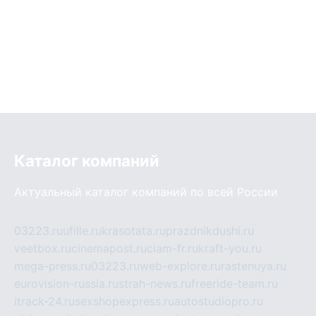
Каталог компаний
Актуальный каталог компаний по всей России
03223.ru
ufille.ru
krasotata.ru
prazdnikdushi.ru
veetbox.ru
cinemapost.ru
ciam-fr.ru
kraft-you.ru
mega-press.ru
03223.ru
web-explore.ru
rastenuya.ru
eurovision-russia.ru
strah-news.ru
freeride-team.ru
itrack-24.ru
sexshopexpress.ru
autostudiopro.ru