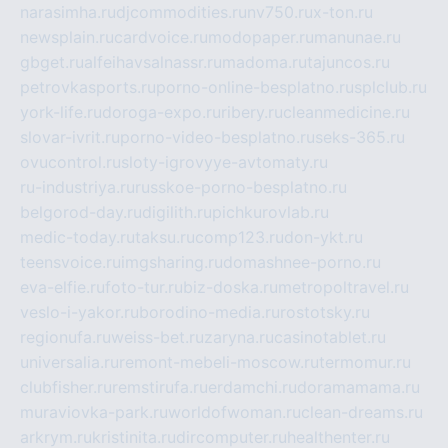
narasimha.ru
djcommodities.ru
nv750.ru
x-ton.ru
newsplain.ru
cardvoice.ru
modopaper.ru
manunae.ru
gbget.ru
alfeihavsalnassr.ru
madoma.ru
tajuncos.ru
petrovkasports.ru
porno-online-besplatno.ru
splclub.ru
york-life.ru
doroga-expo.ru
ribery.ru
cleanmedicine.ru
slovar-ivrit.ru
porno-video-besplatno.ru
seks-365.ru
ovucontrol.ru
sloty-igrovyye-avtomaty.ru
ru-industriya.ru
russkoe-porno-besplatno.ru
belgorod-day.ru
digilith.ru
pichkurovlab.ru
medic-today.ru
taksu.ru
comp123.ru
don-ykt.ru
teensvoice.ru
imgsharing.ru
domashnee-porno.ru
eva-elfie.ru
foto-tur.ru
biz-doska.ru
metropoltravel.ru
veslo-i-yakor.ru
borodino-media.ru
rostotsky.ru
regionufa.ru
weiss-bet.ru
zaryna.ru
casinotablet.ru
universalia.ru
remont-mebeli-moscow.ru
termomur.ru
clubfisher.ru
remstirufa.ru
erdamchi.ru
doramamama.ru
muraviovka-park.ru
worldofwoman.ru
clean-dreams.ru
arkrym.ru
kristinita.ru
dircomputer.ru
healthenter.ru