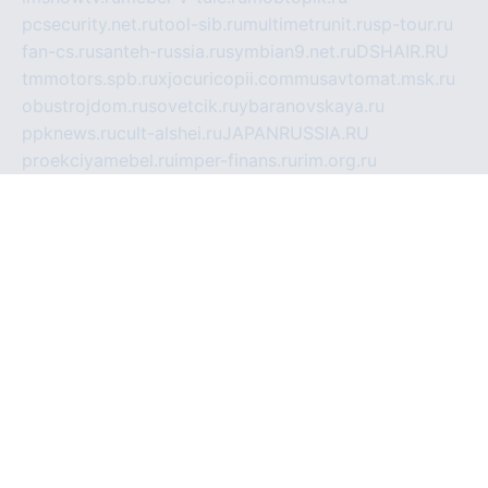
pcsecurity.net.ru
tool-sib.ru
multimetrunit.ru
sp-tour.ru
fan-cs.ru
santeh-russia.ru
symbian9.net.ru
DSHAIR.RU
tmmotors.spb.ru
xjocuricopii.com
musavtomat.msk.ru
obustrojdom.ru
sovetcik.ru
ybaranovskaya.ru
ppknews.ru
cult-alshei.ru
JAPANRUSSIA.RU
proekciyamebel.ru
imper-finans.ru
rim.org.ru
glamourai.ru
brassminus.ru
zabor-pro.ru
ftn.pp.ru
dorogoe58.ru
laimengpacker.ru
kuzova-zapchasti.ru
sageerp.ru
taxodrom.ru
dsrazvitie.ru
hardcity.net.ru
ratinghomegames.ru
topservice25.ru
gubernyan.ru
gtglasslined.ru
ii4.ru
tssport.spb.ru
andorra24.com
blackwallstreet.ru
oboimos.ru
optim-doors.com.ru
ikuch.ru
nycr.org.ru
npa21.ru
vremya-ch.spb.ru
desert000.ru
ivtorgi.ru
ifiori.ru
catalog-statei.ru
dcv.org.ru
spetsmaster174.ru
ipkameryhiseeu.ru
dum26.ru
ruspol.spb.ru
fr-opendp.ru
kam-solnyshko.ru
cheyenne-arapaho.ru
sevzapmetal.spb.ru
ted-lapidus.spb.ru
parasite-eliminator.ru