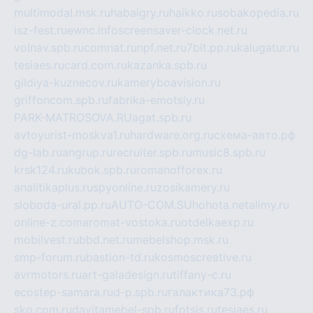
multimodal.msk.ru
habaigry.ru
haikko.ru
sobakopedia.ru
isz-fest.ru
ewnc.info
screensaver-clock.net.ru
volnav.spb.ru
comnat.ru
npf.net.ru
7bit.pp.ru
kalugatur.ru
tesiaes.ru
card.com.ru
kazanka.spb.ru
gildiya-kuznecov.ru
kameryboavision.ru
griffoncom.spb.ru
fabrika-emotsiy.ru
PARK-MATROSOVA.RU
agat.spb.ru
avtoyurist-moskva1.ru
hardware.org.ru
схема-авто.рф
dg-lab.ru
angrup.ru
recruiter.spb.ru
music8.spb.ru
krsk124.ru
kubok.spb.ru
romanofforex.ru
analitikaplus.ru
spyonline.ru
zosikamery.ru
sloboda-ural.pp.ru
AUTO-COM.SU
hohota.net
alimy.ru
online-z.com
aromat-vostoka.ru
otdelkaexp.ru
mobilvest.ru
bbd.net.ru
mebelshop.msk.ru
smp-forum.ru
bastion-td.ru
kosmoscreative.ru
avrmotors.ru
art-galadesign.ru
tiffany-c.ru
ecostep-samara.ru
d-p.spb.ru
галактика73.рф
sko.com.ru
davitamebel-spb.ru
fotsis.ru
tesiaes.ru