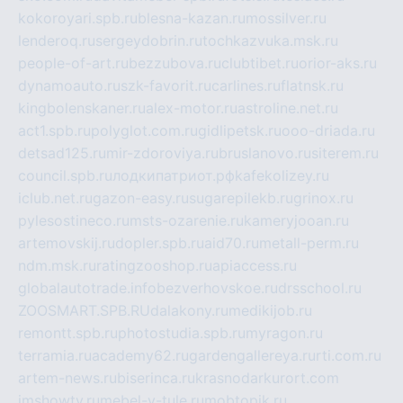
kokoroyari.spb.ru
blesna-kazan.ru
mossilver.ru
lenderoq.ru
sergeydobrin.ru
tochkazvuka.msk.ru
people-of-art.ru
bezzubova.ru
clubtibet.ru
orior-aks.ru
dynamoauto.ru
szk-favorit.ru
carlines.ru
flatnsk.ru
kingbolenskaner.ru
alex-motor.ru
astroline.net.ru
act1.spb.ru
polyglot.com.ru
gidlipetsk.ru
ooo-driada.ru
detsad125.ru
mir-zdoroviya.ru
bruslanovo.ru
siterem.ru
council.spb.ru
лодкипатриот.рф
kafekolizey.ru
iclub.net.ru
gazon-easy.ru
sugarepilekb.ru
grinox.ru
pylesostineco.ru
msts-ozarenie.ru
kameryjooan.ru
artemovskij.ru
dopler.spb.ru
aid70.ru
metall-perm.ru
ndm.msk.ru
ratingzooshop.ru
apiaccess.ru
globalautotrade.info
bezverhovskoe.ru
drsschool.ru
ZOOSMART.SPB.RU
dalakony.ru
medikijob.ru
remontt.spb.ru
photostudia.spb.ru
myragon.ru
terramia.ru
academy62.ru
gardengallereya.ru
rti.com.ru
artem-news.ru
biserinca.ru
krasnodarkurort.com
imshowtv.ru
mebel-v-tule.ru
mobtopik.ru