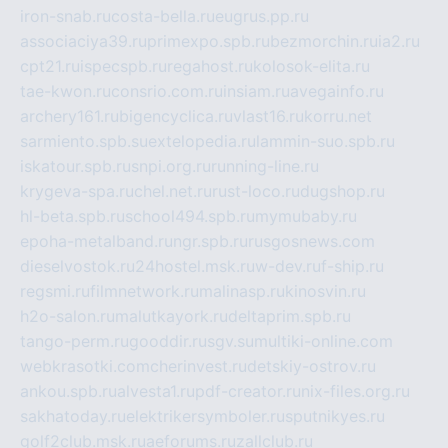
iron-snab.ru
costa-bella.ru
eugrus.pp.ru
associaciya39.ru
primexpo.spb.ru
bezmorchin.ru
ia2.ru
cpt21.ru
ispecspb.ru
regahost.ru
kolosok-elita.ru
tae-kwon.ru
consrio.com.ru
insiam.ru
avegainfo.ru
archery161.ru
bigencyclica.ru
vlast16.ru
korru.net
sarmiento.spb.su
extelopedia.ru
lammin-suo.spb.ru
iskatour.spb.ru
snpi.org.ru
running-line.ru
krygeva-spa.ru
chel.net.ru
rust-loco.ru
dugshop.ru
hl-beta.spb.ru
school494.spb.ru
mymubaby.ru
epoha-metalband.ru
ngr.spb.ru
rusgosnews.com
dieselvostok.ru
24hostel.msk.ru
w-dev.ru
f-ship.ru
regsmi.ru
filmnetwork.ru
malinasp.ru
kinosvin.ru
h2o-salon.ru
malutkayork.ru
deltaprim.spb.ru
tango-perm.ru
gooddir.ru
sgv.su
multiki-online.com
webkrasotki.com
cherinvest.ru
detskiy-ostrov.ru
ankou.spb.ru
alvesta1.ru
pdf-creator.ru
nix-files.org.ru
sakhatoday.ru
elektrikersymboler.ru
sputnikyes.ru
golf2club.msk.ru
aeforums.ru
zallclub.ru