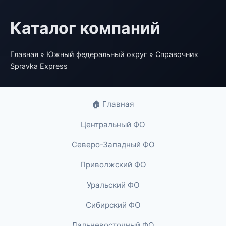
Каталог компаний
Главная
»
Южный федеральный округ
» Справочник
Spravka Express
🏠 Главная
Центральный ФО
Северо-Западный ФО
Приволжский ФО
Уральский ФО
Сибирский ФО
Дальневосточный ФО