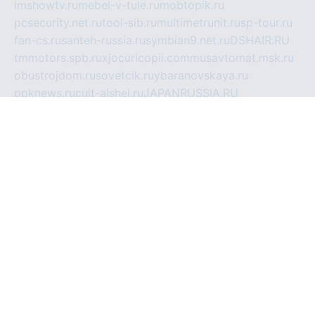
imshowtv.ru
mebel-v-tule.ru
mobtopik.ru
pcsecurity.net.ru
tool-sib.ru
multimetrunit.ru
sp-tour.ru
fan-cs.ru
santeh-russia.ru
symbian9.net.ru
DSHAIR.RU
tmmotors.spb.ru
xjocuricopii.com
musavtomat.msk.ru
obustrojdom.ru
sovetcik.ru
ybaranovskaya.ru
ppknews.ru
cult-alshei.ru
JAPANRUSSIA.RU
proekciyamebel.ru
imper-finans.ru
rim.org.ru
glamourai.ru
brassminus.ru
zabor-pro.ru
ftn.pp.ru
dorogoe58.ru
laimengpacker.ru
kuzova-zapchasti.ru
sageerp.ru
taxodrom.ru
dsrazvitie.ru
hardcity.net.ru
ratinghomegames.ru
topservice25.ru
gubernyan.ru
gtglasslined.ru
ii4.ru
tssport.spb.ru
andorra24.com
blackwallstreet.ru
oboimos.ru
optim-doors.com.ru
ikuch.ru
nycr.org.ru
npa21.ru
vremya-ch.spb.ru
desert000.ru
ivtorgi.ru
ifiori.ru
catalog-statei.ru
dcv.org.ru
spetsmaster174.ru
ipkameryhiseeu.ru
dum26.ru
ruspol.spb.ru
fr-opendp.ru
kam-solnyshko.ru
cheyenne-arapaho.ru
sevzapmetal.spb.ru