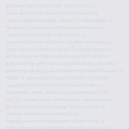
antenna-highly.ru
mine-lab-msk.ru
1-mus.ru
3-sex-porn.ru
ban-damn.ru
purse-factory.ru
viagra-tablet.ru
fasbags.ru
adler-jun.ru
bandamn.ru
fincontech.ru
3sexporn.ru
1mus.ru
darksand.ru
rebus-toys.ru
minelab-msk.ru
rtdco.ru
seo-prodvizhenie-sajtov-stroitelnyh-kompanij.ru
card-voice.ru
rulonnyygazon177.ru
snow-guard.ru
domizbrusa-9x12spb.ru
demaholding.ru
aalse.ru
a380club.ru
argentinamia.ru
perkoka.ru
movie-one.ru
perk-oka.ru
g-octopus.ru
sibarchives.ru
andreislyusar.ru
naruto-x.ru
pursefactory.ru
tor-lyubov-i-grom.ru
spayderhed-2022.ru
movieone.ru
evro-dez.ru
webamator.ru
ma-absolut1.ru
avtopomosch27.ru
nv-750.ru
news-plain.ru
nertansaga.ru
delanalad.ru
dizfiles.ru
youtubefree.ru
aria-family.ru
roadli.ru
planeta-samara.ru
mysmartbuy.ru
matrasy-kemerovo.ru
ashanet.ru
trade-farm.ru
dotcustoms.ru
domizbrusa9x12spb.ru
autodamp.ru