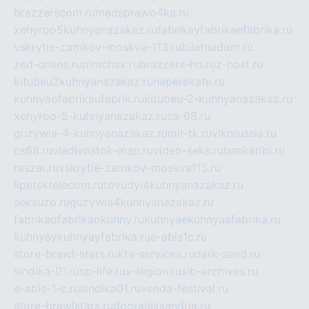
brazzerscom.ru
medsprawo4ka.ru
xehyroo5kuhnyanazakaz.ru
fabrikayfabrikaefabrika.ru
vskrytie-zamkov-moskva-113.ru
biletnadom.ru
zed-online.ru
pimchax.ru
brazzers-hd.ru
z-host.ru
kitubeu2kuhnyanazakaz.ru
naperekate.ru
kuhnyaofabrikaufabrik.ru
kitubeu-2-kuhnyanazakaz.ru
xehyroo-5-kuhnyanazakaz.ru
cs-68.ru
guzywia-4-kuhnyanazakaz.ru
mir-tk.ru
vlknrussia.ru
cs68.ru
vladivostok-map.ru
video-seks.ru
bankaribi.ru
raszar.ru
vskrytie-zamkov-moskva113.ru
lipetsktelecom.ru
tovudyi4kuhnyanazakaz.ru
seksuzb.ru
guzywia4kuhnyanazakaz.ru
fabrikaofabrikaokuhny.ru
kuhnyaekuhnyaafabrika.ru
kuhnyaykuhnyayfabrika.ru
e-abis1c.ru
store-brawl-stars.ru
kts-services.ru
dark-sand.ru
sindika-01.ru
sp-life.ru
x-legion.ru
sib-archives.ru
e-abis-1-c.ru
sindika01.ru
venda-festival.ru
store-brawlstars.ru
dooraleksandria.ru