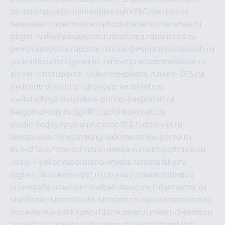
narasimha.ru
djcommodities.ru
nv750.ru
x-ton.ru
newsplain.ru
cardvoice.ru
modopaper.ru
manunae.ru
gbget.ru
alfeihavsalnassr.ru
madoma.ru
tajuncos.ru
petrovkasports.ru
porno-online-besplatno.ru
splclub.ru
york-life.ru
doroga-expo.ru
ribery.ru
cleanmedicine.ru
slovar-ivrit.ru
porno-video-besplatno.ru
seks-365.ru
ovucontrol.ru
sloty-igrovyye-avtomaty.ru
ru-industriya.ru
russkoe-porno-besplatno.ru
belgorod-day.ru
digilith.ru
pichkurovlab.ru
medic-today.ru
taksu.ru
comp123.ru
don-ykt.ru
teensvoice.ru
imgsharing.ru
domashnee-porno.ru
eva-elfie.ru
foto-tur.ru
biz-doska.ru
metropoltravel.ru
veslo-i-yakor.ru
borodino-media.ru
rostotsky.ru
regionufa.ru
weiss-bet.ru
zaryna.ru
casinotablet.ru
universalia.ru
remont-mebeli-moscow.ru
termomur.ru
clubfisher.ru
remstirufa.ru
erdamchi.ru
doramamama.ru
muraviovka-park.ru
worldofwoman.ru
clean-dreams.ru
arkrym.ru
kristinita.ru
dircomputer.ru
healthenter.ru