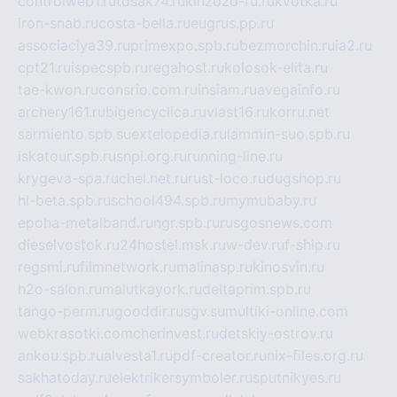
controlweb1.ru
tdsak74.ru
kinzozo-ru.ru
kvotka.ru
iron-snab.ru
costa-bella.ru
eugrus.pp.ru
associaciya39.ru
primexpo.spb.ru
bezmorchin.ru
ia2.ru
cpt21.ru
ispecspb.ru
regahost.ru
kolosok-elita.ru
tae-kwon.ru
consrio.com.ru
insiam.ru
avegainfo.ru
archery161.ru
bigencyclica.ru
vlast16.ru
korru.net
sarmiento.spb.su
extelopedia.ru
lammin-suo.spb.ru
iskatour.spb.ru
snpi.org.ru
running-line.ru
krygeva-spa.ru
chel.net.ru
rust-loco.ru
dugshop.ru
hl-beta.spb.ru
school494.spb.ru
mymubaby.ru
epoha-metalband.ru
ngr.spb.ru
rusgosnews.com
dieselvostok.ru
24hostel.msk.ru
w-dev.ru
f-ship.ru
regsmi.ru
filmnetwork.ru
malinasp.ru
kinosvin.ru
h2o-salon.ru
malutkayork.ru
deltaprim.spb.ru
tango-perm.ru
gooddir.ru
sgv.su
multiki-online.com
webkrasotki.com
cherinvest.ru
detskiy-ostrov.ru
ankou.spb.ru
alvesta1.ru
pdf-creator.ru
nix-files.org.ru
sakhatoday.ru
elektrikersymboler.ru
sputnikyes.ru