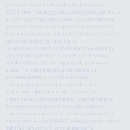
poka-vse-doma-2.ru
3-d-file.ru
hahahaharms.ru
g2012.ru
tst-1.ru
shaggy-cat.ru
opsmgr.ru
ev-gallery.ru
g-2012.ru
ops-mgr.ru
accounts-112.ru
csm-demo.ru
poka-vse-doma2.ru
airgungames.ru
allseo-host.ru
tehosmotre.ru
varieta-yug.ru
cricetc1xbetr1xbetcc2.ru
raytor-d.ru
atillagunn.ru
3d-file.ru
1xbeticricetc1xbetti5.ru
uafoot-statti.ru
e-abis1c.ru
store-brawl-stars.ru
kts-services.ru
dark-sand.ru
sindika-01.ru
sp-life.ru
x-legion.ru
sib-archives.ru
e-abis-1-c.ru
sindika01.ru
venda-festival.ru
store-brawlstars.ru
dooraleksandria.ru
antenna-highly.ru
mine-lab-msk.ru
1-mus.ru
3-sex-porn.ru
ban-damn.ru
purse-factory.ru
viagra-tablet.ru
fasbags.ru
adler-jun.ru
bandamn.ru
fincontech.ru
3sexporn.ru
1mus.ru
darksand.ru
rebus-toys.ru
minelab-msk.ru
alabuga-cityhotel.ru
medsprawo-4-ka.ru
2864420.ru
blagodarenie-spb.ru
zajmy24.ru
tovudyi-4-kuhnyanazakaz.ru