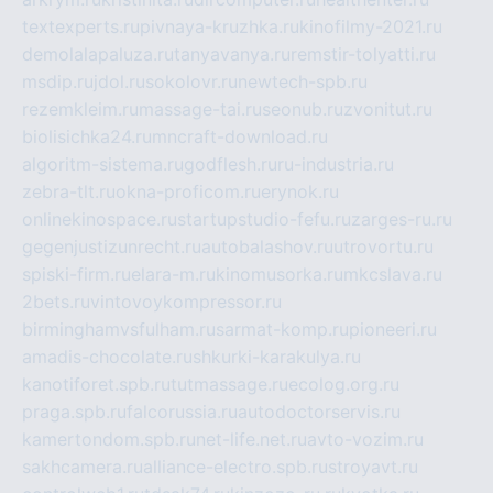
textexperts.ru
pivnaya-kruzhka.ru
kinofilmy-2021.ru
demolalapaluza.ru
tanyavanya.ru
remstir-tolyatti.ru
msdip.ru
jdol.ru
sokolovr.ru
newtech-spb.ru
rezemkleim.ru
massage-tai.ru
seonub.ru
zvonitut.ru
biolisichka24.ru
mncraft-download.ru
algoritm-sistema.ru
godflesh.ru
ru-industria.ru
zebra-tlt.ru
okna-proficom.ru
erynok.ru
onlinekinospace.ru
startupstudio-fefu.ru
zarges-ru.ru
gegenjustizunrecht.ru
autobalashov.ru
utrovortu.ru
spiski-firm.ru
elara-m.ru
kinomusorka.ru
mkcslava.ru
2bets.ru
vintovoykompressor.ru
birminghamvsfulham.ru
sarmat-komp.ru
pioneeri.ru
amadis-chocolate.ru
shkurki-karakulya.ru
kanotiforet.spb.ru
tutmassage.ru
ecolog.org.ru
praga.spb.ru
falcorussia.ru
autodoctorservis.ru
kamertondom.spb.ru
net-life.net.ru
avto-vozim.ru
sakhcamera.ru
alliance-electro.spb.ru
stroyavt.ru