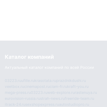
Каталог компаний
Актуальный каталог компаний по всей России
03223.ru
ufille.ru
krasotata.ru
prazdnikdushi.ru
veetbox.ru
cinemapost.ru
ciam-fr.ru
kraft-you.ru
mega-press.ru
03223.ru
web-explore.ru
rastenuya.ru
eurovision-russia.ru
strah-news.ru
freeride-team.ru
itrack-24.ru
sexshopexpress.ru
autostudiopro.ru