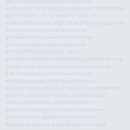
golf2club.msk.ru
aeforums.ru
zallclub.ru
multimodal.msk.ru
habaigry.ru
haikko.ru
sobakopedia.ru
isz-fest.ru
ewnc.info
screensaver-clock.net.ru
volnav.spb.ru
comnat.ru
npf.net.ru
7bit.pp.ru
kalugatur.ru
tesiaes.ru
card.com.ru
kazanka.spb.ru
gildiya-kuznecov.ru
kameryboavision.ru
griffoncom.spb.ru
fabrika-emotsiy.ru
PARK-MATROSOVA.RU
agat.spb.ru
avtoyurist-moskva1.ru
hardware.org.ru
схема-авто.рф
dg-lab.ru
angrup.ru
recruiter.spb.ru
music8.spb.ru
krsk124.ru
kubok.spb.ru
romanofforex.ru
analitikaplus.ru
spyonline.ru
zosikamery.ru
sloboda-ural.pp.ru
AUTO-COM.SU
hohota.net
alimy.ru
online-z.com
aromat-vostoka.ru
otdelkaexp.ru
mobilvest.ru
bbd.net.ru
mebelshop.msk.ru
smp-forum.ru
bastion-td.ru
kosmoscreative.ru
avrmotors.ru
art-galadesign.ru
tiffany-c.ru
ecostep-samara.ru
d-p.spb.ru
галактика73.рф