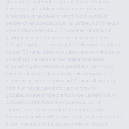
sko.com.ru
davitamebel-spb.ru
fotsis.ru
tesiaes.ru
kokoroyari.spb.ru
blesna-kazan.ru
mossilver.ru
lenderoq.ru
sergeydobrin.ru
tochkazvuka.msk.ru
people-of-art.ru
bezzubova.ru
clubtibet.ru
orior-aks.ru
dynamoauto.ru
szk-favorit.ru
carlines.ru
flatnsk.ru
kingbolenskaner.ru
alex-motor.ru
astroline.net.ru
act1.spb.ru
polyglot.com.ru
gidlipetsk.ru
ooo-driada.ru
detsad125.ru
mir-zdoroviya.ru
bruslanovo.ru
siterem.ru
council.spb.ru
лодкипатриот.рф
kafekolizey.ru
iclub.net.ru
gazon-easy.ru
sugarepilekb.ru
grinox.ru
pylesostineco.ru
msts-ozarenie.ru
kameryjooan.ru
artemovskij.ru
dopler.spb.ru
aid70.ru
metall-perm.ru
ndm.msk.ru
ratingzooshop.ru
apiaccess.ru
globalautotrade.info
bezverhovskoe.ru
drsschool.ru
ZOOSMART.SPB.RU
dalakony.ru
medikijob.ru
remontt.spb.ru
photostudia.spb.ru
myragon.ru
terramia.ru
academy62.ru
gardengallereya.ru
rti.com.ru
artem-news.ru
biserinca.ru
krasnodarkurort.com