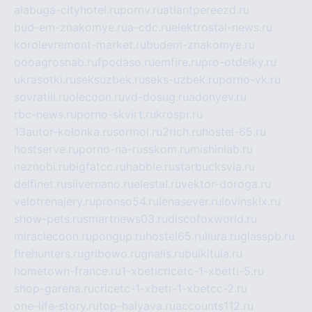
alabuga-cityhotel.ru
pornv.ru
atlantpereezd.ru
bud-em-znakomye.ru
a-cdc.ru
elektrostal-news.ru
korolevremont-market.ru
budem-znakomye.ru
oooagrosnab.ru
fpodaso.ru
emfire.ru
pro-otdelky.ru
ukrasotki.ru
seksuzbek.ru
seks-uzbek.ru
porno-vk.ru
sovratili.ru
olecoon.ru
vd-dosug.ru
adonyev.ru
rbc-news.ru
porno-skvirt.ru
krospr.ru
13autor-kolonka.ru
sormol.ru
2rich.ru
hostel-65.ru
hostserve.ru
porno-na-russkom.ru
mishinlab.ru
neznobi.ru
bigfatcc.ru
habble.ru
starbucksvia.ru
delfinet.ru
silvernano.ru
elestal.ru
vektor-doroga.ru
velotrenajery.ru
pronso54.ru
lenasever.ru
lovinskix.ru
show-pets.ru
smartnews03.ru
discofoxworld.ru
miraclecoon.ru
pongup.ru
hostel65.ru
liura.ru
glasspb.ru
firehunters.ru
gribowo.ru
gnalis.ru
bulkitula.ru
hometown-france.ru
1-xbeticricetc-1-xbetti-5.ru
shop-garena.ru
cricetc-1-xbetr-1-xbetcc-2.ru
one-life-story.ru
top-halyava.ru
accounts112.ru