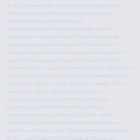
nv-750.ru
news-plain.ru
nertansaga.ru
delanalad.ru
dizfiles.ru
youtubefree.ru
aria-family.ru
roadli.ru
planeta-samara.ru
mysmartbuy.ru
matrasy-kemerovo.ru
ashanet.ru
trade-farm.ru
dotcustoms.ru
domizbrusa9x12spb.ru
autodamp.ru
narasimha.ru
djcommodities.ru
nv750.ru
x-ton.ru
newsplain.ru
cardvoice.ru
modopaper.ru
manunae.ru
gbget.ru
alfeihavsalnassr.ru
madoma.ru
tajuncos.ru
petrovkasports.ru
porno-online-besplatno.ru
splclub.ru
york-life.ru
doroga-expo.ru
ribery.ru
cleanmedicine.ru
slovar-ivrit.ru
porno-video-besplatno.ru
seks-365.ru
ovucontrol.ru
sloty-igrovyye-avtomaty.ru
ru-industriya.ru
russkoe-porno-besplatno.ru
belgorod-day.ru
digilith.ru
pichkurovlab.ru
medic-today.ru
taksu.ru
comp123.ru
don-ykt.ru
teensvoice.ru
imgsharing.ru
domashnee-porno.ru
eva-elfie.ru
foto-tur.ru
biz-doska.ru
metropoltravel.ru
veslo-i-yakor.ru
borodino-media.ru
rostotsky.ru