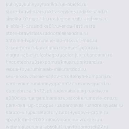
kuhnyaykuhnyayfabrika.ru
e-abis1c.ru
store-brawl-stars.ru
kts-services.ru
dark-sand.ru
sindika-01.ru
sp-life.ru
x-legion.ru
sib-archives.ru
e-abis-1-c.ru
sindika01.ru
venda-festival.ru
store-brawlstars.ru
dooraleksandria.ru
antenna-highly.ru
mine-lab-msk.ru
1-mus.ru
3-sex-porn.ru
ban-damn.ru
purse-factory.ru
viagra-tablet.ru
fasbags.ru
adler-jun.ru
bandamn.ru
fincontech.ru
3sexporn.ru
1mus.ru
darksand.ru
rebus-toys.ru
minelab-msk.ru
rtdco.ru
seo-prodvizhenie-sajtov-stroitelnyh-kompanij.ru
card-voice.ru
rulonnyygazon177.ru
snow-guard.ru
domizbrusa-9x12spb.ru
demaholding.ru
aalse.ru
a380club.ru
argentinamia.ru
perkoka.ru
movie-one.ru
perk-oka.ru
g-octopus.ru
sibarchives.ru
andreislyusar.ru
naruto-x.ru
pursefactory.ru
tor-lyubov-i-grom.ru
spayderhed-2022.ru
movieone.ru
evro-dez.ru
webamator.ru
ma-absolut1.ru
avtopomosch27.ru