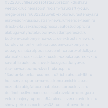
03223.ru
ufille.ru
krasotata.ru
prazdnikdushi.ru
veetbox.ru
cinemapost.ru
ciam-fr.ru
kraft-you.ru
mega-press.ru
03223.ru
web-explore.ru
rastenuya.ru
eurovision-russia.ru
strah-news.ru
freeride-team.ru
itrack-24.ru
sexshopexpress.ru
autostudiopro.ru
alabuga-cityhotel.ru
pornv.ru
atlantpereezd.ru
bud-em-znakomye.ru
a-cdc.ru
elektrostal-news.ru
korolevremont-market.ru
budem-znakomye.ru
oooagrosnab.ru
fpodaso.ru
emfire.ru
pro-otdelky.ru
ukrasotki.ru
seksuzbek.ru
seks-uzbek.ru
porno-vk.ru
sovratili.ru
olecoon.ru
vd-dosug.ru
adonyev.ru
rbc-news.ru
porno-skvirt.ru
krospr.ru
13autor-kolonka.ru
sormol.ru
2rich.ru
hostel-65.ru
hostserve.ru
porno-na-russkom.ru
mishinlab.ru
neznobi.ru
bigfatcc.ru
habble.ru
starbucksvia.ru
delfinet.ru
silvernano.ru
elestal.ru
vektor-doroga.ru
velotrenajery.ru
pronso54.ru
lenasever.ru
lovinskix.ru
show-pets.ru
smartnews03.ru
discofoxworld.ru