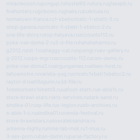
miraclecoon.ru
pongup.ru
hostel65.ru
liura.ru
glasspb.ru
firehunters.ru
gribowo.ru
gnalis.ru
bulkitula.ru
hometown-france.ru
1-xbeticricetc-1-xbetti-5.ru
shop-garena.ru
cricetc-1-xbetr-1-xbetcc-2.ru
one-life-story.ru
top-halyava.ru
accounts112.ru
poka-vse-doma-2.ru
3-d-file.ru
hahahaharms.ru
g2012.ru
tst-1.ru
shaggy-cat.ru
opsmgr.ru
ev-gallery.ru
g-2012.ru
ops-mgr.ru
accounts-112.ru
csm-demo.ru
poka-vse-doma2.ru
airgungames.ru
allseo-host.ru
tehosmotre.ru
varieta-yug.ru
cricetc1xbetr1xbetcc2.ru
raytor-d.ru
atillagunn.ru
3d-file.ru
1xbeticricetc1xbetti5.ru
uafoot-statti.ru
e-abis1c.ru
store-brawl-stars.ru
kts-services.ru
dark-sand.ru
sindika-01.ru
sp-life.ru
x-legion.ru
sib-archives.ru
e-abis-1-c.ru
sindika01.ru
venda-festival.ru
store-brawlstars.ru
dooraleksandria.ru
antenna-highly.ru
mine-lab-msk.ru
1-mus.ru
3-sex-porn.ru
ban-damn.ru
purse-factory.ru