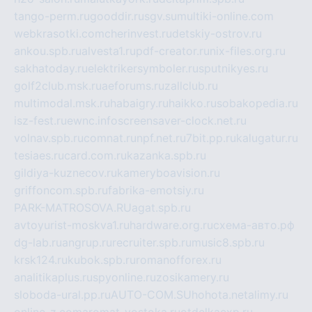
tango-perm.ru
gooddir.ru
sgv.su
multiki-online.com
webkrasotki.com
cherinvest.ru
detskiy-ostrov.ru
ankou.spb.ru
alvesta1.ru
pdf-creator.ru
nix-files.org.ru
sakhatoday.ru
elektrikersymboler.ru
sputnikyes.ru
golf2club.msk.ru
aeforums.ru
zallclub.ru
multimodal.msk.ru
habaigry.ru
haikko.ru
sobakopedia.ru
isz-fest.ru
ewnc.info
screensaver-clock.net.ru
volnav.spb.ru
comnat.ru
npf.net.ru
7bit.pp.ru
kalugatur.ru
tesiaes.ru
card.com.ru
kazanka.spb.ru
gildiya-kuznecov.ru
kameryboavision.ru
griffoncom.spb.ru
fabrika-emotsiy.ru
PARK-MATROSOVA.RU
agat.spb.ru
avtoyurist-moskva1.ru
hardware.org.ru
схема-авто.рф
dg-lab.ru
angrup.ru
recruiter.spb.ru
music8.spb.ru
krsk124.ru
kubok.spb.ru
romanofforex.ru
analitikaplus.ru
spyonline.ru
zosikamery.ru
sloboda-ural.pp.ru
AUTO-COM.SU
hohota.net
alimy.ru
online-z.com
aromat-vostoka.ru
otdelkaexp.ru