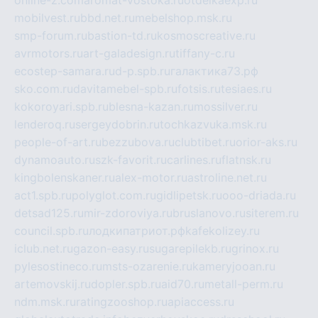
mobilvest.ru
bbd.net.ru
mebelshop.msk.ru
smp-forum.ru
bastion-td.ru
kosmoscreative.ru
avrmotors.ru
art-galadesign.ru
tiffany-c.ru
ecostep-samara.ru
d-p.spb.ru
галактика73.рф
sko.com.ru
davitamebel-spb.ru
fotsis.ru
tesiaes.ru
kokoroyari.spb.ru
blesna-kazan.ru
mossilver.ru
lenderoq.ru
sergeydobrin.ru
tochkazvuka.msk.ru
people-of-art.ru
bezzubova.ru
clubtibet.ru
orior-aks.ru
dynamoauto.ru
szk-favorit.ru
carlines.ru
flatnsk.ru
kingbolenskaner.ru
alex-motor.ru
astroline.net.ru
act1.spb.ru
polyglot.com.ru
gidlipetsk.ru
ooo-driada.ru
detsad125.ru
mir-zdoroviya.ru
bruslanovo.ru
siterem.ru
council.spb.ru
лодкипатриот.рф
kafekolizey.ru
iclub.net.ru
gazon-easy.ru
sugarepilekb.ru
grinox.ru
pylesostineco.ru
msts-ozarenie.ru
kameryjooan.ru
artemovskij.ru
dopler.spb.ru
aid70.ru
metall-perm.ru
ndm.msk.ru
ratingzooshop.ru
apiaccess.ru