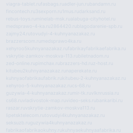
viagra-tablet.ru
fasbags.ru
adler-jun.ru
bandamn.ru
fincontech.ru
3sexporn.ru
1mus.ru
darksand.ru
rebus-toys.ru
minelab-msk.ru
alabuga-cityhotel.ru
medsprawo-4-ka.ru
2864420.ru
blagodarenie-spb.ru
zajmy24.ru
tovudyi-4-kuhnyanazakaz.ru
brazzerscom.ru
medsprawo4ka.ru
xehyroo5kuhnyanazakaz.ru
fabrikayfabrikaefabrika.ru
vskrytie-zamkov-moskva-113.ru
biletnadom.ru
zed-online.ru
pimchax.ru
brazzers-hd.ru
z-host.ru
kitubeu2kuhnyanazakaz.ru
naperekate.ru
kuhnyaofabrikaufabrik.ru
kitubeu-2-kuhnyanazakaz.ru
xehyroo-5-kuhnyanazakaz.ru
cs-68.ru
guzywia-4-kuhnyanazakaz.ru
mir-tk.ru
vlknrussia.ru
cs68.ru
vladivostok-map.ru
video-seks.ru
bankaribi.ru
raszar.ru
vskrytie-zamkov-moskva113.ru
lipetsktelecom.ru
tovudyi4kuhnyanazakaz.ru
seksuzb.ru
guzywia4kuhnyanazakaz.ru
fabrikaofabrikaokuhny.ru
kuhnyaekuhnyaafabrika.ru