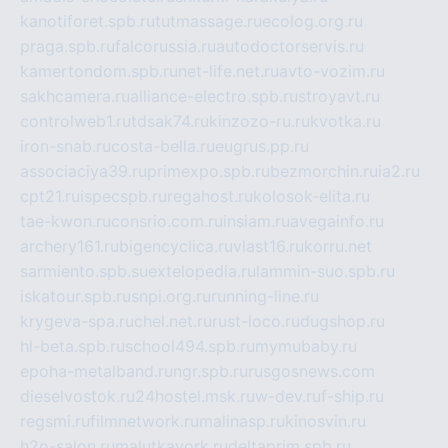
kanotiforet.spb.ru
tutmassage.ru
ecolog.org.ru
praga.spb.ru
falcorussia.ru
autodoctorservis.ru
kamertondom.spb.ru
net-life.net.ru
avto-vozim.ru
sakhcamera.ru
alliance-electro.spb.ru
stroyavt.ru
controlweb1.ru
tdsak74.ru
kinzozo-ru.ru
kvotka.ru
iron-snab.ru
costa-bella.ru
eugrus.pp.ru
associaciya39.ru
primexpo.spb.ru
bezmorchin.ru
ia2.ru
cpt21.ru
ispecspb.ru
regahost.ru
kolosok-elita.ru
tae-kwon.ru
consrio.com.ru
insiam.ru
avegainfo.ru
archery161.ru
bigencyclica.ru
vlast16.ru
korru.net
sarmiento.spb.su
extelopedia.ru
lammin-suo.spb.ru
iskatour.spb.ru
snpi.org.ru
running-line.ru
krygeva-spa.ru
chel.net.ru
rust-loco.ru
dugshop.ru
hl-beta.spb.ru
school494.spb.ru
mymubaby.ru
epoha-metalband.ru
ngr.spb.ru
rusgosnews.com
dieselvostok.ru
24hostel.msk.ru
w-dev.ru
f-ship.ru
regsmi.ru
filmnetwork.ru
malinasp.ru
kinosvin.ru
h2o-salon.ru
malutkayork.ru
deltaprim.spb.ru