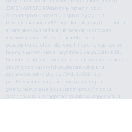
globalautotrade.info
bezverhovskoe.ru
drsschool.ru
ZOOSMART.SPB.RU
dalakony.ru
medikijob.ru
remontt.spb.ru
photostudia.spb.ru
myragon.ru
terramia.ru
academy62.ru
gardengallereya.ru
rti.com.ru
artem-news.ru
biserinca.ru
krasnodarkurort.com
imshowtv.ru
mebel-v-tule.ru
mobtopik.ru
pcsecurity.net.ru
tool-sib.ru
multimetrunit.ru
sp-tour.ru
fan-cs.ru
santeh-russia.ru
symbian9.net.ru
DSHAIR.RU
tmmotors.spb.ru
xjocuricopii.com
musavtomat.msk.ru
obustrojdom.ru
sovetcik.ru
ybaranovskaya.ru
ppknews.ru
cult-alshei.ru
JAPANRUSSIA.RU
proekciyamebel.ru
imper-finans.ru
rim.org.ru
glamourai.ru
brassminus.ru
zabor-pro.ru
ftn.pp.ru
dorogoe58.ru
laimengpacker.ru
kuzova-zapchasti.ru
sageerp.ru
taxodrom.ru
dsrazvitie.ru
hardcity.net.ru
ratinghomegames.ru
topservice25.ru
gubernyan.ru
gtglasslined.ru
ii4.ru
tssport.spb.ru
andorra24.com
blackwallstreet.ru
oboimos.ru
optim-doors.com.ru