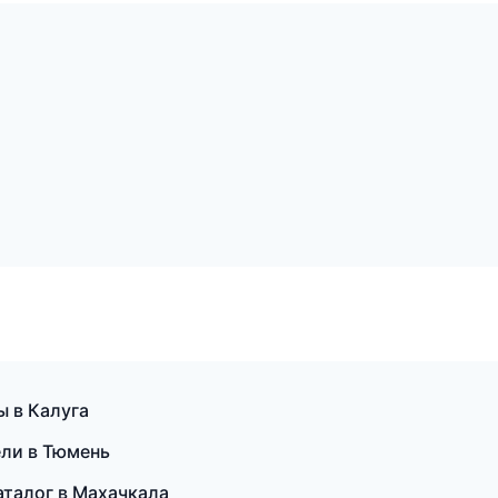
 в Калуга
ели в Тюмень
аталог в Махачкала