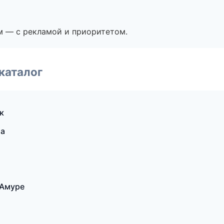
м — с рекламой и приоритетом.
каталог
к
ла
-Амуре