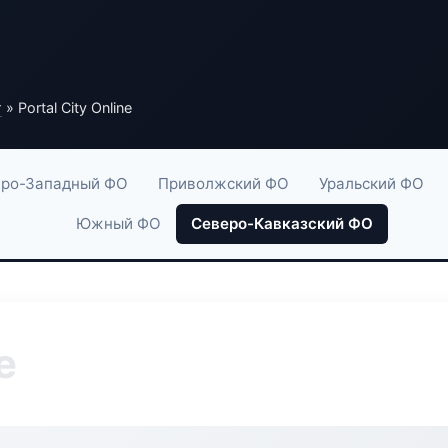
г
» Portal City Online
ро-Западный ФО
Приволжский ФО
Уральский ФО
Южный ФО
Северо-Кавказский ФО
e