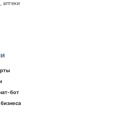
, аптеки
ми
арты
и
чат-бот
 бизнеса