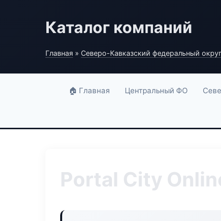
Каталог компаний
Главная
»
Северо-Кавказский федеральный окру
🏠 Главная
Центральный ФО
Севе
Portal City Onlin