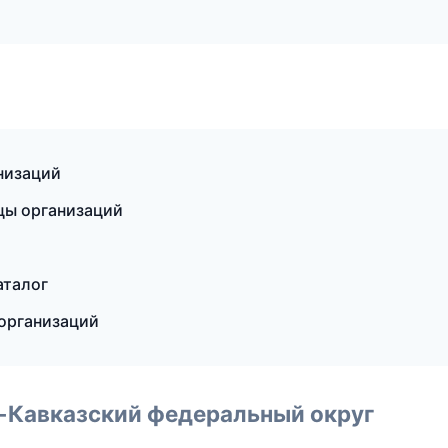
низаций
цы организаций
аталог
 организаций
о-Кавказский федеральный округ