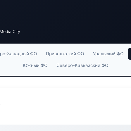
Media City
ро-Западный ФО
Приволжский ФО
Уральский ФО
Южный ФО
Северо-Кавказский ФО
y