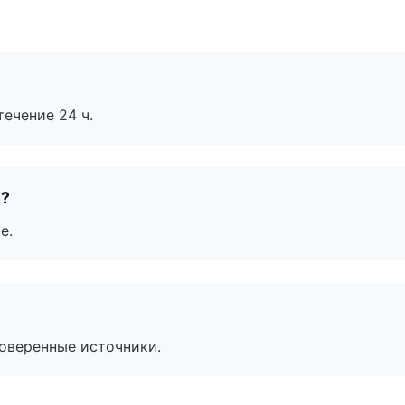
течение 24 ч.
е?
е.
роверенные источники.