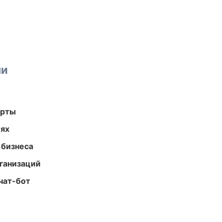
ми
арты
иях
 бизнеса
ганизаций
чат-бот