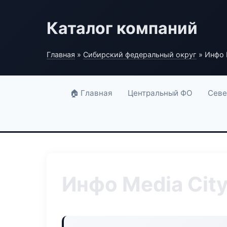
Каталог компаний
Главная
»
Сибирский федеральный округ
» Инфо 
🏠 Главная
Центральный ФО
Севе
Инфо Media Cit