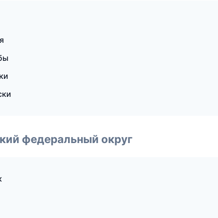
я
бы
ки
ски
ский федеральный округ
к