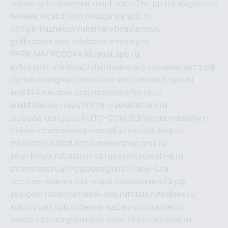
volnav.spb.ru
comnat.ru
npf.net.ru
7bit.pp.ru
kalugatur.ru
tesiaes.ru
card.com.ru
kazanka.spb.ru
gildiya-kuznecov.ru
kameryboavision.ru
griffoncom.spb.ru
fabrika-emotsiy.ru
PARK-MATROSOVA.RU
agat.spb.ru
avtoyurist-moskva1.ru
hardware.org.ru
схема-авто.рф
dg-lab.ru
angrup.ru
recruiter.spb.ru
music8.spb.ru
krsk124.ru
kubok.spb.ru
romanofforex.ru
analitikaplus.ru
spyonline.ru
zosikamery.ru
sloboda-ural.pp.ru
AUTO-COM.SU
hohota.net
alimy.ru
online-z.com
aromat-vostoka.ru
otdelkaexp.ru
mobilvest.ru
bbd.net.ru
mebelshop.msk.ru
smp-forum.ru
bastion-td.ru
kosmoscreative.ru
avrmotors.ru
art-galadesign.ru
tiffany-c.ru
ecostep-samara.ru
d-p.spb.ru
галактика73.рф
sko.com.ru
davitamebel-spb.ru
fotsis.ru
tesiaes.ru
kokoroyari.spb.ru
blesna-kazan.ru
mossilver.ru
lenderoq.ru
sergeydobrin.ru
tochkazvuka.msk.ru