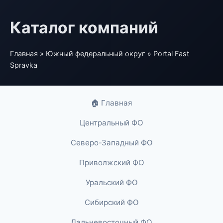
Каталог компаний
Главная
»
Южный федеральный округ
» Portal Fast
Spravka
🏠 Главная
Центральный ФО
Северо-Западный ФО
Приволжский ФО
Уральский ФО
Сибирский ФО
Дальневосточный ФО