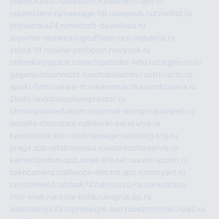
msdip.ru
jdol.ru
sokolovr.ru
newtech-spb.ru
rezemkleim.ru
massage-tai.ru
seonub.ru
zvonitut.ru
biolisichka24.ru
mncraft-download.ru
algoritm-sistema.ru
godflesh.ru
ru-industria.ru
zebra-tlt.ru
okna-proficom.ru
erynok.ru
onlinekinospace.ru
startupstudio-fefu.ru
zarges-ru.ru
gegenjustizunrecht.ru
autobalashov.ru
utrovortu.ru
spiski-firm.ru
elara-m.ru
kinomusorka.ru
mkcslava.ru
2bets.ru
vintovoykompressor.ru
birminghamvsfulham.ru
sarmat-komp.ru
pioneeri.ru
amadis-chocolate.ru
shkurki-karakulya.ru
kanotiforet.spb.ru
tutmassage.ru
ecolog.org.ru
praga.spb.ru
falcorussia.ru
autodoctorservis.ru
kamertondom.spb.ru
net-life.net.ru
avto-vozim.ru
sakhcamera.ru
alliance-electro.spb.ru
stroyavt.ru
controlweb1.ru
tdsak74.ru
kinzozo-ru.ru
kvotka.ru
iron-snab.ru
costa-bella.ru
eugrus.pp.ru
associaciya39.ru
primexpo.spb.ru
bezmorchin.ru
ia2.ru