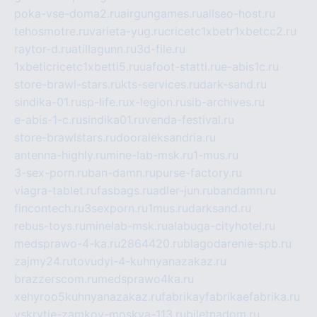
poka-vse-doma2.ru
airgungames.ru
allseo-host.ru
tehosmotre.ru
varieta-yug.ru
cricetc1xbetr1xbetcc2.ru
raytor-d.ru
atillagunn.ru
3d-file.ru
1xbeticricetc1xbetti5.ru
uafoot-statti.ru
e-abis1c.ru
store-brawl-stars.ru
kts-services.ru
dark-sand.ru
sindika-01.ru
sp-life.ru
x-legion.ru
sib-archives.ru
e-abis-1-c.ru
sindika01.ru
venda-festival.ru
store-brawlstars.ru
dooraleksandria.ru
antenna-highly.ru
mine-lab-msk.ru
1-mus.ru
3-sex-porn.ru
ban-damn.ru
purse-factory.ru
viagra-tablet.ru
fasbags.ru
adler-jun.ru
bandamn.ru
fincontech.ru
3sexporn.ru
1mus.ru
darksand.ru
rebus-toys.ru
minelab-msk.ru
alabuga-cityhotel.ru
medsprawo-4-ka.ru
2864420.ru
blagodarenie-spb.ru
zajmy24.ru
tovudyi-4-kuhnyanazakaz.ru
brazzerscom.ru
medsprawo4ka.ru
xehyroo5kuhnyanazakaz.ru
fabrikayfabrikaefabrika.ru
vskrytie-zamkov-moskva-113.ru
biletnadom.ru