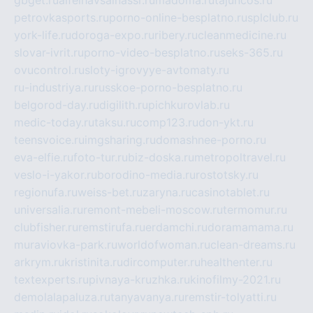
gbget.ru
alfeihavsalnassr.ru
madoma.ru
tajuncos.ru
petrovkasports.ru
porno-online-besplatno.ru
splclub.ru
york-life.ru
doroga-expo.ru
ribery.ru
cleanmedicine.ru
slovar-ivrit.ru
porno-video-besplatno.ru
seks-365.ru
ovucontrol.ru
sloty-igrovyye-avtomaty.ru
ru-industriya.ru
russkoe-porno-besplatno.ru
belgorod-day.ru
digilith.ru
pichkurovlab.ru
medic-today.ru
taksu.ru
comp123.ru
don-ykt.ru
teensvoice.ru
imgsharing.ru
domashnee-porno.ru
eva-elfie.ru
foto-tur.ru
biz-doska.ru
metropoltravel.ru
veslo-i-yakor.ru
borodino-media.ru
rostotsky.ru
regionufa.ru
weiss-bet.ru
zaryna.ru
casinotablet.ru
universalia.ru
remont-mebeli-moscow.ru
termomur.ru
clubfisher.ru
remstirufa.ru
erdamchi.ru
doramamama.ru
muraviovka-park.ru
worldofwoman.ru
clean-dreams.ru
arkrym.ru
kristinita.ru
dircomputer.ru
healthenter.ru
textexperts.ru
pivnaya-kruzhka.ru
kinofilmy-2021.ru
demolalapaluza.ru
tanyavanya.ru
remstir-tolyatti.ru