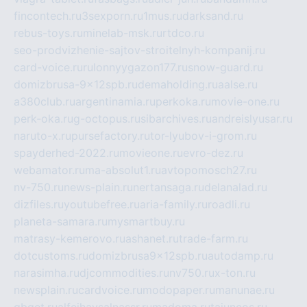
fincontech.ru
3sexporn.ru
1mus.ru
darksand.ru
rebus-toys.ru
minelab-msk.ru
rtdco.ru
seo-prodvizhenie-sajtov-stroitelnyh-kompanij.ru
card-voice.ru
rulonnyygazon177.ru
snow-guard.ru
domizbrusa-9x12spb.ru
demaholding.ru
aalse.ru
a380club.ru
argentinamia.ru
perkoka.ru
movie-one.ru
perk-oka.ru
g-octopus.ru
sibarchives.ru
andreislyusar.ru
naruto-x.ru
pursefactory.ru
tor-lyubov-i-grom.ru
spayderhed-2022.ru
movieone.ru
evro-dez.ru
webamator.ru
ma-absolut1.ru
avtopomosch27.ru
nv-750.ru
news-plain.ru
nertansaga.ru
delanalad.ru
dizfiles.ru
youtubefree.ru
aria-family.ru
roadli.ru
planeta-samara.ru
mysmartbuy.ru
matrasy-kemerovo.ru
ashanet.ru
trade-farm.ru
dotcustoms.ru
domizbrusa9x12spb.ru
autodamp.ru
narasimha.ru
djcommodities.ru
nv750.ru
x-ton.ru
newsplain.ru
cardvoice.ru
modopaper.ru
manunae.ru