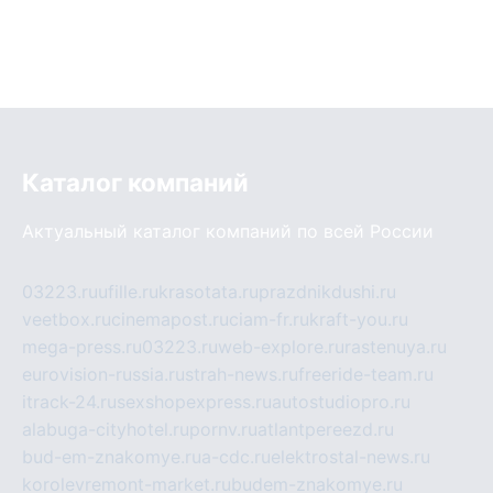
Каталог компаний
Актуальный каталог компаний по всей России
03223.ru
ufille.ru
krasotata.ru
prazdnikdushi.ru
veetbox.ru
cinemapost.ru
ciam-fr.ru
kraft-you.ru
mega-press.ru
03223.ru
web-explore.ru
rastenuya.ru
eurovision-russia.ru
strah-news.ru
freeride-team.ru
itrack-24.ru
sexshopexpress.ru
autostudiopro.ru
alabuga-cityhotel.ru
pornv.ru
atlantpereezd.ru
bud-em-znakomye.ru
a-cdc.ru
elektrostal-news.ru
korolevremont-market.ru
budem-znakomye.ru