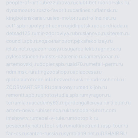
people-of-art.ru
bezzubova.ru
clubtibet.ru
orior-aks.ru
dynamoauto.ru
szk-favorit.ru
carlines.ru
flatnsk.ru
kingbolenskaner.ru
alex-motor.ru
astroline.net.ru
act1.spb.ru
polyglot.com.ru
gidlipetsk.ru
ooo-driada.ru
detsad125.ru
mir-zdoroviya.ru
bruslanovo.ru
siterem.ru
council.spb.ru
лодкипатриот.рф
kafekolizey.ru
iclub.net.ru
gazon-easy.ru
sugarepilekb.ru
grinox.ru
pylesostineco.ru
msts-ozarenie.ru
kameryjooan.ru
artemovskij.ru
dopler.spb.ru
aid70.ru
metall-perm.ru
ndm.msk.ru
ratingzooshop.ru
apiaccess.ru
globalautotrade.info
bezverhovskoe.ru
drsschool.ru
ZOOSMART.SPB.RU
dalakony.ru
medikijob.ru
remontt.spb.ru
photostudia.spb.ru
myragon.ru
terramia.ru
academy62.ru
gardengallereya.ru
rti.com.ru
artem-news.ru
biserinca.ru
krasnodarkurort.com
imshowtv.ru
mebel-v-tule.ru
mobtopik.ru
pcsecurity.net.ru
tool-sib.ru
multimetrunit.ru
sp-tour.ru
fan-cs.ru
santeh-russia.ru
symbian9.net.ru
DSHAIR.RU