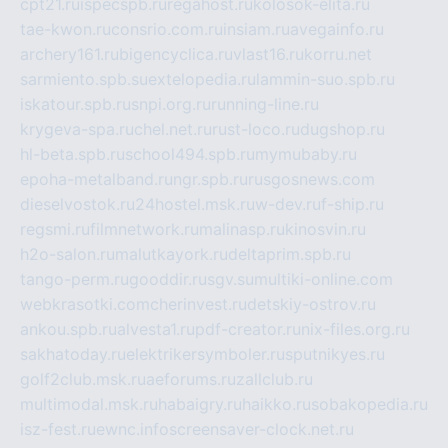
cpt21.ru
ispecspb.ru
regahost.ru
kolosok-elita.ru
tae-kwon.ru
consrio.com.ru
insiam.ru
avegainfo.ru
archery161.ru
bigencyclica.ru
vlast16.ru
korru.net
sarmiento.spb.su
extelopedia.ru
lammin-suo.spb.ru
iskatour.spb.ru
snpi.org.ru
running-line.ru
krygeva-spa.ru
chel.net.ru
rust-loco.ru
dugshop.ru
hl-beta.spb.ru
school494.spb.ru
mymubaby.ru
epoha-metalband.ru
ngr.spb.ru
rusgosnews.com
dieselvostok.ru
24hostel.msk.ru
w-dev.ru
f-ship.ru
regsmi.ru
filmnetwork.ru
malinasp.ru
kinosvin.ru
h2o-salon.ru
malutkayork.ru
deltaprim.spb.ru
tango-perm.ru
gooddir.ru
sgv.su
multiki-online.com
webkrasotki.com
cherinvest.ru
detskiy-ostrov.ru
ankou.spb.ru
alvesta1.ru
pdf-creator.ru
nix-files.org.ru
sakhatoday.ru
elektrikersymboler.ru
sputnikyes.ru
golf2club.msk.ru
aeforums.ru
zallclub.ru
multimodal.msk.ru
habaigry.ru
haikko.ru
sobakopedia.ru
isz-fest.ru
ewnc.info
screensaver-clock.net.ru