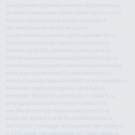
oooagrosnab.ru
fpodaso.ru
emfire.ru
pro-otdelky.ru
ukrasotki.ru
seksuzbek.ru
seks-uzbek.ru
porno-vk.ru
sovratili.ru
olecoon.ru
vd-dosug.ru
adonyev.ru
rbc-news.ru
porno-skvirt.ru
krospr.ru
13autor-kolonka.ru
sormol.ru
2rich.ru
hostel-65.ru
hostserve.ru
porno-na-russkom.ru
mishinlab.ru
neznobi.ru
bigfatcc.ru
habble.ru
starbucksvia.ru
delfinet.ru
silvernano.ru
elestal.ru
vektor-doroga.ru
velotrenajery.ru
pronso54.ru
lenasever.ru
lovinskix.ru
show-pets.ru
smartnews03.ru
discofoxworld.ru
miraclecoon.ru
pongup.ru
hostel65.ru
liura.ru
glasspb.ru
firehunters.ru
gribowo.ru
gnalis.ru
bulkitula.ru
hometown-france.ru
1-xbeticricetc-1-xbetti-5.ru
shop-garena.ru
cricetc-1-xbetr-1-xbetcc-2.ru
one-life-story.ru
top-halyava.ru
accounts112.ru
poka-vse-doma-2.ru
3-d-file.ru
hahahaharms.ru
g2012.ru
tst-1.ru
shaggy-cat.ru
opsmgr.ru
ev-gallery.ru
g-2012.ru
ops-mgr.ru
accounts-112.ru
csm-demo.ru