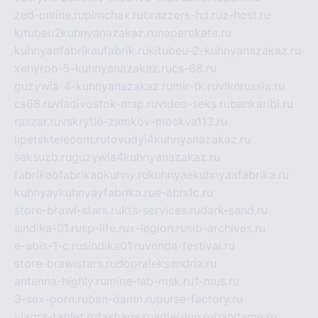
zed-online.ru
pimchax.ru
brazzers-hd.ru
z-host.ru
kitubeu2kuhnyanazakaz.ru
naperekate.ru
kuhnyaofabrikaufabrik.ru
kitubeu-2-kuhnyanazakaz.ru
xehyroo-5-kuhnyanazakaz.ru
cs-68.ru
guzywia-4-kuhnyanazakaz.ru
mir-tk.ru
vlknrussia.ru
cs68.ru
vladivostok-map.ru
video-seks.ru
bankaribi.ru
raszar.ru
vskrytie-zamkov-moskva113.ru
lipetsktelecom.ru
tovudyi4kuhnyanazakaz.ru
seksuzb.ru
guzywia4kuhnyanazakaz.ru
fabrikaofabrikaokuhny.ru
kuhnyaekuhnyaafabrika.ru
kuhnyaykuhnyayfabrika.ru
e-abis1c.ru
store-brawl-stars.ru
kts-services.ru
dark-sand.ru
sindika-01.ru
sp-life.ru
x-legion.ru
sib-archives.ru
e-abis-1-c.ru
sindika01.ru
venda-festival.ru
store-brawlstars.ru
dooraleksandria.ru
antenna-highly.ru
mine-lab-msk.ru
1-mus.ru
3-sex-porn.ru
ban-damn.ru
purse-factory.ru
viagra-tablet.ru
fasbags.ru
adler-jun.ru
bandamn.ru