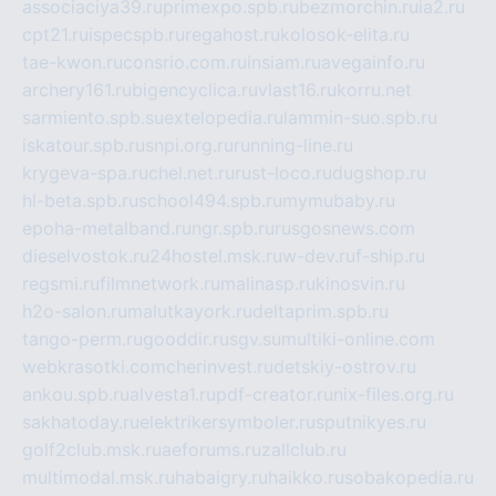
associaciya39.ru
primexpo.spb.ru
bezmorchin.ru
ia2.ru
cpt21.ru
ispecspb.ru
regahost.ru
kolosok-elita.ru
tae-kwon.ru
consrio.com.ru
insiam.ru
avegainfo.ru
archery161.ru
bigencyclica.ru
vlast16.ru
korru.net
sarmiento.spb.su
extelopedia.ru
lammin-suo.spb.ru
iskatour.spb.ru
snpi.org.ru
running-line.ru
krygeva-spa.ru
chel.net.ru
rust-loco.ru
dugshop.ru
hl-beta.spb.ru
school494.spb.ru
mymubaby.ru
epoha-metalband.ru
ngr.spb.ru
rusgosnews.com
dieselvostok.ru
24hostel.msk.ru
w-dev.ru
f-ship.ru
regsmi.ru
filmnetwork.ru
malinasp.ru
kinosvin.ru
h2o-salon.ru
malutkayork.ru
deltaprim.spb.ru
tango-perm.ru
gooddir.ru
sgv.su
multiki-online.com
webkrasotki.com
cherinvest.ru
detskiy-ostrov.ru
ankou.spb.ru
alvesta1.ru
pdf-creator.ru
nix-files.org.ru
sakhatoday.ru
elektrikersymboler.ru
sputnikyes.ru
golf2club.msk.ru
aeforums.ru
zallclub.ru
multimodal.msk.ru
habaigry.ru
haikko.ru
sobakopedia.ru