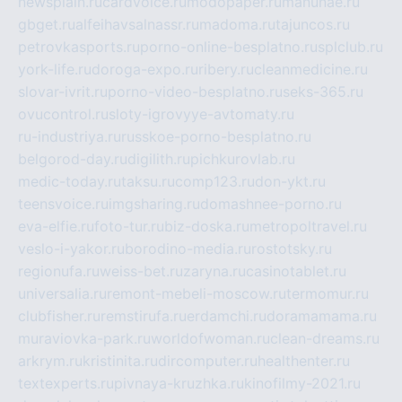
newsplain.ru
cardvoice.ru
modopaper.ru
manunae.ru
gbget.ru
alfeihavsalnassr.ru
madoma.ru
tajuncos.ru
petrovkasports.ru
porno-online-besplatno.ru
splclub.ru
york-life.ru
doroga-expo.ru
ribery.ru
cleanmedicine.ru
slovar-ivrit.ru
porno-video-besplatno.ru
seks-365.ru
ovucontrol.ru
sloty-igrovyye-avtomaty.ru
ru-industriya.ru
russkoe-porno-besplatno.ru
belgorod-day.ru
digilith.ru
pichkurovlab.ru
medic-today.ru
taksu.ru
comp123.ru
don-ykt.ru
teensvoice.ru
imgsharing.ru
domashnee-porno.ru
eva-elfie.ru
foto-tur.ru
biz-doska.ru
metropoltravel.ru
veslo-i-yakor.ru
borodino-media.ru
rostotsky.ru
regionufa.ru
weiss-bet.ru
zaryna.ru
casinotablet.ru
universalia.ru
remont-mebeli-moscow.ru
termomur.ru
clubfisher.ru
remstirufa.ru
erdamchi.ru
doramamama.ru
muraviovka-park.ru
worldofwoman.ru
clean-dreams.ru
arkrym.ru
kristinita.ru
dircomputer.ru
healthenter.ru
textexperts.ru
pivnaya-kruzhka.ru
kinofilmy-2021.ru