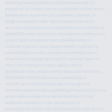
lenderoq.ru
sergeydobrin.ru
tochkazvuka.msk.ru
people-of-art.ru
bezzubova.ru
clubtibet.ru
orior-aks.ru
dynamoauto.ru
szk-favorit.ru
carlines.ru
flatnsk.ru
kingbolenskaner.ru
alex-motor.ru
astroline.net.ru
act1.spb.ru
polyglot.com.ru
gidlipetsk.ru
ooo-driada.ru
detsad125.ru
mir-zdoroviya.ru
bruslanovo.ru
siterem.ru
council.spb.ru
лодкипатриот.рф
kafekolizey.ru
iclub.net.ru
gazon-easy.ru
sugarepilekb.ru
grinox.ru
pylesostineco.ru
msts-ozarenie.ru
kameryjooan.ru
artemovskij.ru
dopler.spb.ru
aid70.ru
metall-perm.ru
ndm.msk.ru
ratingzooshop.ru
apiaccess.ru
globalautotrade.info
bezverhovskoe.ru
drsschool.ru
ZOOSMART.SPB.RU
dalakony.ru
medikijob.ru
remontt.spb.ru
photostudia.spb.ru
myragon.ru
terramia.ru
academy62.ru
gardengallereya.ru
rti.com.ru
artem-news.ru
biserinca.ru
krasnodarkurort.com
imshowtv.ru
mebel-v-tule.ru
mobtopik.ru
pcsecurity.net.ru
tool-sib.ru
multimetrunit.ru
sp-tour.ru