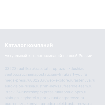
Каталог компаний
Актуальный каталог компаний по всей России
03223.ru
ufille.ru
krasotata.ru
prazdnikdushi.ru
veetbox.ru
cinemapost.ru
ciam-fr.ru
kraft-you.ru
mega-press.ru
03223.ru
web-explore.ru
rastenuya.ru
eurovision-russia.ru
strah-news.ru
freeride-team.ru
itrack-24.ru
sexshopexpress.ru
autostudiopro.ru
alabuga-cityhotel.ru
pornv.ru
atlantpereezd.ru
bud-em-znakomye.ru
a-cdc.ru
elektrostal-news.ru