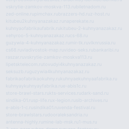
vskrytie-zamkov-moskva-113.ru
biletnadom.ru
zed-online.ru
pimchax.ru
brazzers-hd.ru
z-host.ru
kitubeu2kuhnyanazakaz.ru
naperekate.ru
kuhnyaofabrikaufabrik.ru
kitubeu-2-kuhnyanazakaz.ru
xehyroo-5-kuhnyanazakaz.ru
cs-68.ru
guzywia-4-kuhnyanazakaz.ru
mir-tk.ru
vlknrussia.ru
cs68.ru
vladivostok-map.ru
video-seks.ru
bankaribi.ru
raszar.ru
vskrytie-zamkov-moskva113.ru
lipetsktelecom.ru
tovudyi4kuhnyanazakaz.ru
seksuzb.ru
guzywia4kuhnyanazakaz.ru
fabrikaofabrikaokuhny.ru
kuhnyaekuhnyaafabrika.ru
kuhnyaykuhnyayfabrika.ru
e-abis1c.ru
store-brawl-stars.ru
kts-services.ru
dark-sand.ru
sindika-01.ru
sp-life.ru
x-legion.ru
sib-archives.ru
e-abis-1-c.ru
sindika01.ru
venda-festival.ru
store-brawlstars.ru
dooraleksandria.ru
antenna-highly.ru
mine-lab-msk.ru
1-mus.ru
3-sex-porn.ru
ban-damn.ru
purse-factory.ru