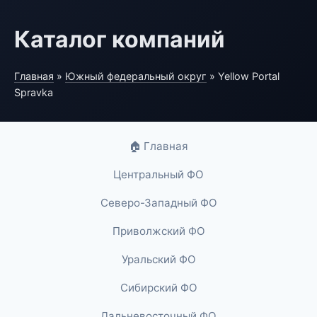
Каталог компаний
Главная
»
Южный федеральный округ
» Yellow Portal
Spravka
🏠 Главная
Центральный ФО
Северо-Западный ФО
Приволжский ФО
Уральский ФО
Сибирский ФО
Дальневосточный ФО