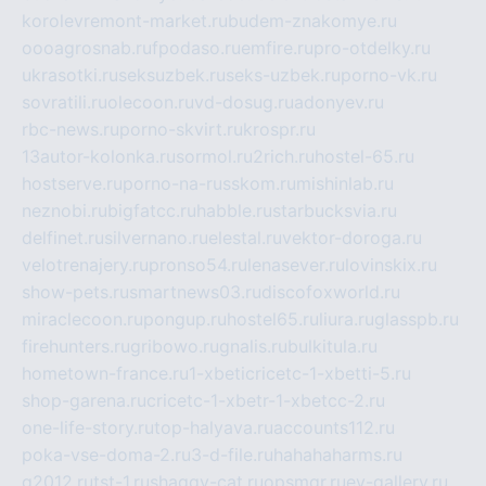
korolevremont-market.ru
budem-znakomye.ru
oooagrosnab.ru
fpodaso.ru
emfire.ru
pro-otdelky.ru
ukrasotki.ru
seksuzbek.ru
seks-uzbek.ru
porno-vk.ru
sovratili.ru
olecoon.ru
vd-dosug.ru
adonyev.ru
rbc-news.ru
porno-skvirt.ru
krospr.ru
13autor-kolonka.ru
sormol.ru
2rich.ru
hostel-65.ru
hostserve.ru
porno-na-russkom.ru
mishinlab.ru
neznobi.ru
bigfatcc.ru
habble.ru
starbucksvia.ru
delfinet.ru
silvernano.ru
elestal.ru
vektor-doroga.ru
velotrenajery.ru
pronso54.ru
lenasever.ru
lovinskix.ru
show-pets.ru
smartnews03.ru
discofoxworld.ru
miraclecoon.ru
pongup.ru
hostel65.ru
liura.ru
glasspb.ru
firehunters.ru
gribowo.ru
gnalis.ru
bulkitula.ru
hometown-france.ru
1-xbeticricetc-1-xbetti-5.ru
shop-garena.ru
cricetc-1-xbetr-1-xbetcc-2.ru
one-life-story.ru
top-halyava.ru
accounts112.ru
poka-vse-doma-2.ru
3-d-file.ru
hahahaharms.ru
g2012.ru
tst-1.ru
shaggy-cat.ru
opsmgr.ru
ev-gallery.ru