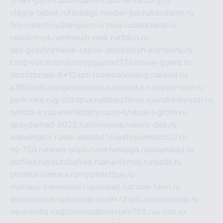
viagra-tablet.ru
fasbags.ru
adler-jun.ru
bandamn.ru
fincontech.ru
3sexporn.ru
1mus.ru
darksand.ru
rebus-toys.ru
minelab-msk.ru
rtdco.ru
seo-prodvizhenie-sajtov-stroitelnyh-kompanij.ru
card-voice.ru
rulonnyygazon177.ru
snow-guard.ru
domizbrusa-9x12spb.ru
demaholding.ru
aalse.ru
a380club.ru
argentinamia.ru
perkoka.ru
movie-one.ru
perk-oka.ru
g-octopus.ru
sibarchives.ru
andreislyusar.ru
naruto-x.ru
pursefactory.ru
tor-lyubov-i-grom.ru
spayderhed-2022.ru
movieone.ru
evro-dez.ru
webamator.ru
ma-absolut1.ru
avtopomosch27.ru
nv-750.ru
news-plain.ru
nertansaga.ru
delanalad.ru
dizfiles.ru
youtubefree.ru
aria-family.ru
roadli.ru
planeta-samara.ru
mysmartbuy.ru
matrasy-kemerovo.ru
ashanet.ru
trade-farm.ru
dotcustoms.ru
domizbrusa9x12spb.ru
autodamp.ru
narasimha.ru
djcommodities.ru
nv750.ru
x-ton.ru