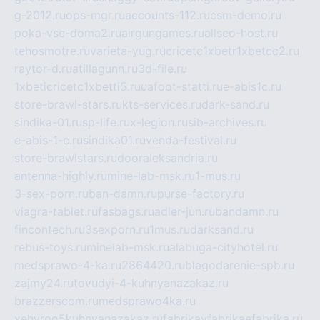
g-2012.ru
ops-mgr.ru
accounts-112.ru
csm-demo.ru
poka-vse-doma2.ru
airgungames.ru
allseo-host.ru
tehosmotre.ru
varieta-yug.ru
cricetc1xbetr1xbetcc2.ru
raytor-d.ru
atillagunn.ru
3d-file.ru
1xbeticricetc1xbetti5.ru
uafoot-statti.ru
e-abis1c.ru
store-brawl-stars.ru
kts-services.ru
dark-sand.ru
sindika-01.ru
sp-life.ru
x-legion.ru
sib-archives.ru
e-abis-1-c.ru
sindika01.ru
venda-festival.ru
store-brawlstars.ru
dooraleksandria.ru
antenna-highly.ru
mine-lab-msk.ru
1-mus.ru
3-sex-porn.ru
ban-damn.ru
purse-factory.ru
viagra-tablet.ru
fasbags.ru
adler-jun.ru
bandamn.ru
fincontech.ru
3sexporn.ru
1mus.ru
darksand.ru
rebus-toys.ru
minelab-msk.ru
alabuga-cityhotel.ru
medsprawo-4-ka.ru
2864420.ru
blagodarenie-spb.ru
zajmy24.ru
tovudyi-4-kuhnyanazakaz.ru
brazzerscom.ru
medsprawo4ka.ru
xehyroo5kuhnyanazakaz.ru
fabrikayfabrikaefabrika.ru