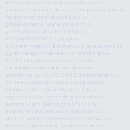
isz-fest.ru
ewnc.info
screensaver-clock.net.ru
volnav.spb.ru
comnat.ru
npf.net.ru
7bit.pp.ru
kalugatur.ru
tesiaes.ru
card.com.ru
kazanka.spb.ru
gildiya-kuznecov.ru
kameryboavision.ru
griffoncom.spb.ru
fabrika-emotsiy.ru
PARK-MATROSOVA.RU
agat.spb.ru
avtoyurist-moskva1.ru
hardware.org.ru
схема-авто.рф
dg-lab.ru
angrup.ru
recruiter.spb.ru
music8.spb.ru
krsk124.ru
kubok.spb.ru
romanofforex.ru
analitikaplus.ru
spyonline.ru
zosikamery.ru
sloboda-ural.pp.ru
AUTO-COM.SU
hohota.net
alimy.ru
online-z.com
aromat-vostoka.ru
otdelkaexp.ru
mobilvest.ru
bbd.net.ru
mebelshop.msk.ru
smp-forum.ru
bastion-td.ru
kosmoscreative.ru
avrmotors.ru
art-galadesign.ru
tiffany-c.ru
ecostep-samara.ru
d-p.spb.ru
галактика73.рф
sko.com.ru
davitamebel-spb.ru
fotsis.ru
tesiaes.ru
kokoroyari.spb.ru
blesna-kazan.ru
mossilver.ru