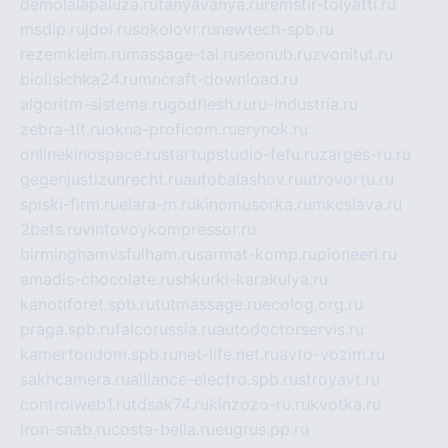
demolalapaluza.ru
tanyavanya.ru
remstir-tolyatti.ru
msdip.ru
jdol.ru
sokolovr.ru
newtech-spb.ru
rezemkleim.ru
massage-tai.ru
seonub.ru
zvonitut.ru
biolisichka24.ru
mncraft-download.ru
algoritm-sistema.ru
godflesh.ru
ru-industria.ru
zebra-tlt.ru
okna-proficom.ru
erynok.ru
onlinekinospace.ru
startupstudio-fefu.ru
zarges-ru.ru
gegenjustizunrecht.ru
autobalashov.ru
utrovortu.ru
spiski-firm.ru
elara-m.ru
kinomusorka.ru
mkcslava.ru
2bets.ru
vintovoykompressor.ru
birminghamvsfulham.ru
sarmat-komp.ru
pioneeri.ru
amadis-chocolate.ru
shkurki-karakulya.ru
kanotiforet.spb.ru
tutmassage.ru
ecolog.org.ru
praga.spb.ru
falcorussia.ru
autodoctorservis.ru
kamertondom.spb.ru
net-life.net.ru
avto-vozim.ru
sakhcamera.ru
alliance-electro.spb.ru
stroyavt.ru
controlweb1.ru
tdsak74.ru
kinzozo-ru.ru
kvotka.ru
iron-snab.ru
costa-bella.ru
eugrus.pp.ru