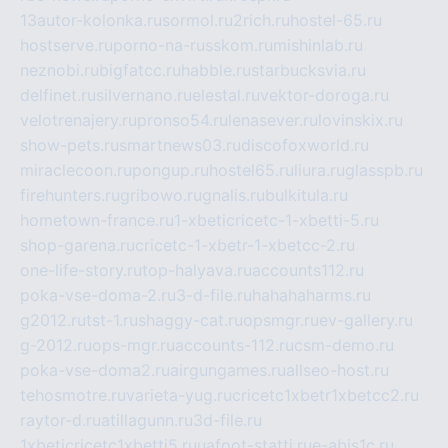
13autor-kolonka.ru
sormol.ru
2rich.ru
hostel-65.ru
hostserve.ru
porno-na-russkom.ru
mishinlab.ru
neznobi.ru
bigfatcc.ru
habble.ru
starbucksvia.ru
delfinet.ru
silvernano.ru
elestal.ru
vektor-doroga.ru
velotrenajery.ru
pronso54.ru
lenasever.ru
lovinskix.ru
show-pets.ru
smartnews03.ru
discofoxworld.ru
miraclecoon.ru
pongup.ru
hostel65.ru
liura.ru
glasspb.ru
firehunters.ru
gribowo.ru
gnalis.ru
bulkitula.ru
hometown-france.ru
1-xbeticricetc-1-xbetti-5.ru
shop-garena.ru
cricetc-1-xbetr-1-xbetcc-2.ru
one-life-story.ru
top-halyava.ru
accounts112.ru
poka-vse-doma-2.ru
3-d-file.ru
hahahaharms.ru
g2012.ru
tst-1.ru
shaggy-cat.ru
opsmgr.ru
ev-gallery.ru
g-2012.ru
ops-mgr.ru
accounts-112.ru
csm-demo.ru
poka-vse-doma2.ru
airgungames.ru
allseo-host.ru
tehosmotre.ru
varieta-yug.ru
cricetc1xbetr1xbetcc2.ru
raytor-d.ru
atillagunn.ru
3d-file.ru
1xbeticricetc1xbetti5.ru
uafoot-statti.ru
e-abis1c.ru