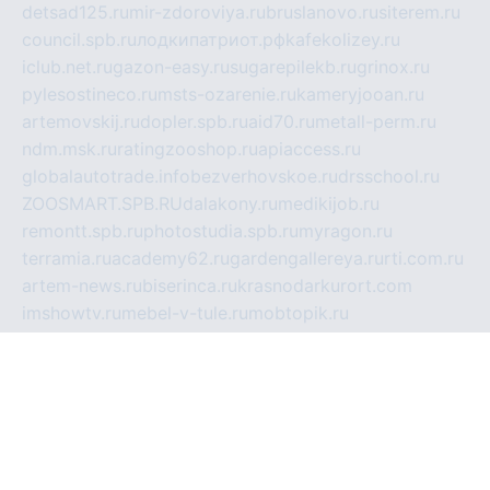
detsad125.ru
mir-zdoroviya.ru
bruslanovo.ru
siterem.ru
council.spb.ru
лодкипатриот.рф
kafekolizey.ru
iclub.net.ru
gazon-easy.ru
sugarepilekb.ru
grinox.ru
pylesostineco.ru
msts-ozarenie.ru
kameryjooan.ru
artemovskij.ru
dopler.spb.ru
aid70.ru
metall-perm.ru
ndm.msk.ru
ratingzooshop.ru
apiaccess.ru
globalautotrade.info
bezverhovskoe.ru
drsschool.ru
ZOOSMART.SPB.RU
dalakony.ru
medikijob.ru
remontt.spb.ru
photostudia.spb.ru
myragon.ru
terramia.ru
academy62.ru
gardengallereya.ru
rti.com.ru
artem-news.ru
biserinca.ru
krasnodarkurort.com
imshowtv.ru
mebel-v-tule.ru
mobtopik.ru
pcsecurity.net.ru
tool-sib.ru
multimetrunit.ru
sp-tour.ru
fan-cs.ru
santeh-russia.ru
symbian9.net.ru
DSHAIR.RU
tmmotors.spb.ru
xjocuricopii.com
musavtomat.msk.ru
obustrojdom.ru
sovetcik.ru
ybaranovskaya.ru
ppknews.ru
cult-alshei.ru
JAPANRUSSIA.RU
proekciyamebel.ru
imper-finans.ru
rim.org.ru