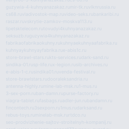
guzywia-4-kuhnyanazakaz.ru
mir-tk.ru
vlknrussia.ru
cs68.ru
vladivostok-map.ru
video-seks.ru
bankaribi.ru
raszar.ru
vskrytie-zamkov-moskva113.ru
lipetsktelecom.ru
tovudyi4kuhnyanazakaz.ru
seksuzb.ru
guzywia4kuhnyanazakaz.ru
fabrikaofabrikaokuhny.ru
kuhnyaekuhnyaafabrika.ru
kuhnyaykuhnyayfabrika.ru
e-abis1c.ru
store-brawl-stars.ru
kts-services.ru
dark-sand.ru
sindika-01.ru
sp-life.ru
x-legion.ru
sib-archives.ru
e-abis-1-c.ru
sindika01.ru
venda-festival.ru
store-brawlstars.ru
dooraleksandria.ru
antenna-highly.ru
mine-lab-msk.ru
1-mus.ru
3-sex-porn.ru
ban-damn.ru
purse-factory.ru
viagra-tablet.ru
fasbags.ru
adler-jun.ru
bandamn.ru
fincontech.ru
3sexporn.ru
1mus.ru
darksand.ru
rebus-toys.ru
minelab-msk.ru
rtdco.ru
seo-prodvizhenie-sajtov-stroitelnyh-kompanij.ru