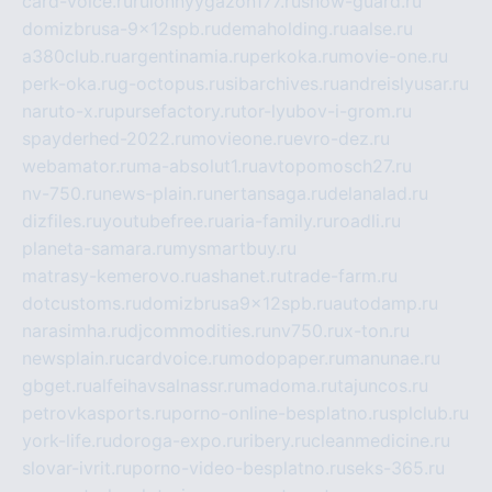
card-voice.ru
rulonnyygazon177.ru
snow-guard.ru
domizbrusa-9x12spb.ru
demaholding.ru
aalse.ru
a380club.ru
argentinamia.ru
perkoka.ru
movie-one.ru
perk-oka.ru
g-octopus.ru
sibarchives.ru
andreislyusar.ru
naruto-x.ru
pursefactory.ru
tor-lyubov-i-grom.ru
spayderhed-2022.ru
movieone.ru
evro-dez.ru
webamator.ru
ma-absolut1.ru
avtopomosch27.ru
nv-750.ru
news-plain.ru
nertansaga.ru
delanalad.ru
dizfiles.ru
youtubefree.ru
aria-family.ru
roadli.ru
planeta-samara.ru
mysmartbuy.ru
matrasy-kemerovo.ru
ashanet.ru
trade-farm.ru
dotcustoms.ru
domizbrusa9x12spb.ru
autodamp.ru
narasimha.ru
djcommodities.ru
nv750.ru
x-ton.ru
newsplain.ru
cardvoice.ru
modopaper.ru
manunae.ru
gbget.ru
alfeihavsalnassr.ru
madoma.ru
tajuncos.ru
petrovkasports.ru
porno-online-besplatno.ru
splclub.ru
york-life.ru
doroga-expo.ru
ribery.ru
cleanmedicine.ru
slovar-ivrit.ru
porno-video-besplatno.ru
seks-365.ru