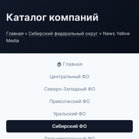
Каталог компаний
Главная
»
Сибирский федеральный округ
» News Yellow
Media
🏠 Главная
Центральный ФО
Северо-Западный ФО
Приволжский ФО
Уральский ФО
Сибирский ФО
Дальневосточный ФО