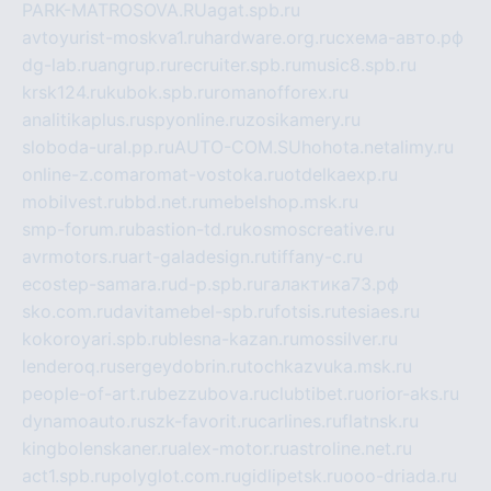
PARK-MATROSOVA.RU
agat.spb.ru
avtoyurist-moskva1.ru
hardware.org.ru
схема-авто.рф
dg-lab.ru
angrup.ru
recruiter.spb.ru
music8.spb.ru
krsk124.ru
kubok.spb.ru
romanofforex.ru
analitikaplus.ru
spyonline.ru
zosikamery.ru
sloboda-ural.pp.ru
AUTO-COM.SU
hohota.net
alimy.ru
online-z.com
aromat-vostoka.ru
otdelkaexp.ru
mobilvest.ru
bbd.net.ru
mebelshop.msk.ru
smp-forum.ru
bastion-td.ru
kosmoscreative.ru
avrmotors.ru
art-galadesign.ru
tiffany-c.ru
ecostep-samara.ru
d-p.spb.ru
галактика73.рф
sko.com.ru
davitamebel-spb.ru
fotsis.ru
tesiaes.ru
kokoroyari.spb.ru
blesna-kazan.ru
mossilver.ru
lenderoq.ru
sergeydobrin.ru
tochkazvuka.msk.ru
people-of-art.ru
bezzubova.ru
clubtibet.ru
orior-aks.ru
dynamoauto.ru
szk-favorit.ru
carlines.ru
flatnsk.ru
kingbolenskaner.ru
alex-motor.ru
astroline.net.ru
act1.spb.ru
polyglot.com.ru
gidlipetsk.ru
ooo-driada.ru