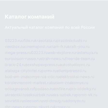
Каталог компаний
Актуальный каталог компаний по всей России
03223.ru
ufille.ru
krasotata.ru
prazdnikdushi.ru
veetbox.ru
cinemapost.ru
ciam-fr.ru
kraft-you.ru
mega-press.ru
03223.ru
web-explore.ru
rastenuya.ru
eurovision-russia.ru
strah-news.ru
freeride-team.ru
itrack-24.ru
sexshopexpress.ru
autostudiopro.ru
alabuga-cityhotel.ru
pornv.ru
atlantpereezd.ru
bud-em-znakomye.ru
a-cdc.ru
elektrostal-news.ru
korolevremont-market.ru
budem-znakomye.ru
oooagrosnab.ru
fpodaso.ru
emfire.ru
pro-otdelky.ru
ukrasotki.ru
seksuzbek.ru
seks-uzbek.ru
porno-vk.ru
sovratili.ru
olecoon.ru
vd-dosug.ru
adonyev.ru
rbc-news.ru
porno-skvirt.ru
krospr.ru