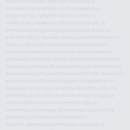
ovucontrol.ru
sloty-igrovyye-avtomaty.ru
ru-industriya.ru
russkoe-porno-besplatno.ru
belgorod-day.ru
digilith.ru
pichkurovlab.ru
medic-today.ru
taksu.ru
comp123.ru
don-ykt.ru
teensvoice.ru
imgsharing.ru
domashnee-porno.ru
eva-elfie.ru
foto-tur.ru
biz-doska.ru
metropoltravel.ru
veslo-i-yakor.ru
borodino-media.ru
rostotsky.ru
regionufa.ru
weiss-bet.ru
zaryna.ru
casinotablet.ru
universalia.ru
remont-mebeli-moscow.ru
termomur.ru
clubfisher.ru
remstirufa.ru
erdamchi.ru
doramamama.ru
muraviovka-park.ru
worldofwoman.ru
clean-dreams.ru
arkrym.ru
kristinita.ru
dircomputer.ru
healthenter.ru
textexperts.ru
pivnaya-kruzhka.ru
kinofilmy-2021.ru
demolalapaluza.ru
tanyavanya.ru
remstir-tolyatti.ru
msdip.ru
jdol.ru
sokolovr.ru
newtech-spb.ru
rezemkleim.ru
massage-tai.ru
seonub.ru
zvonitut.ru
biolisichka24.ru
mncraft-download.ru
algoritm-sistema.ru
godflesh.ru
ru-industria.ru