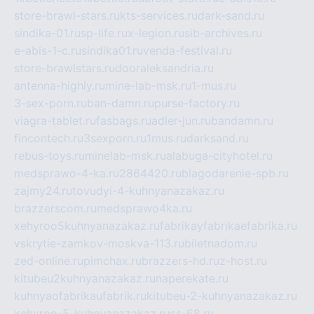
store-brawl-stars.ru
kts-services.ru
dark-sand.ru
sindika-01.ru
sp-life.ru
x-legion.ru
sib-archives.ru
e-abis-1-c.ru
sindika01.ru
venda-festival.ru
store-brawlstars.ru
dooraleksandria.ru
antenna-highly.ru
mine-lab-msk.ru
1-mus.ru
3-sex-porn.ru
ban-damn.ru
purse-factory.ru
viagra-tablet.ru
fasbags.ru
adler-jun.ru
bandamn.ru
fincontech.ru
3sexporn.ru
1mus.ru
darksand.ru
rebus-toys.ru
minelab-msk.ru
alabuga-cityhotel.ru
medsprawo-4-ka.ru
2864420.ru
blagodarenie-spb.ru
zajmy24.ru
tovudyi-4-kuhnyanazakaz.ru
brazzerscom.ru
medsprawo4ka.ru
xehyroo5kuhnyanazakaz.ru
fabrikayfabrikaefabrika.ru
vskrytie-zamkov-moskva-113.ru
biletnadom.ru
zed-online.ru
pimchax.ru
brazzers-hd.ru
z-host.ru
kitubeu2kuhnyanazakaz.ru
naperekate.ru
kuhnyaofabrikaufabrik.ru
kitubeu-2-kuhnyanazakaz.ru
xehyroo-5-kuhnyanazakaz.ru
cs-68.ru