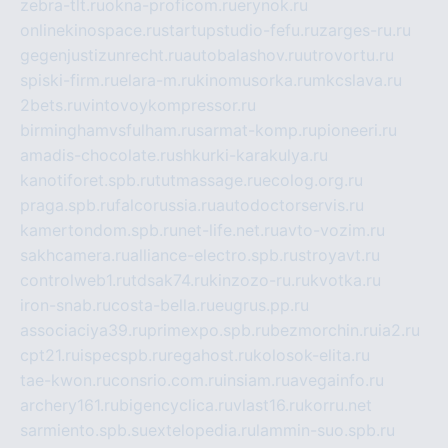
zebra-tlt.ru
okna-proficom.ru
erynok.ru
onlinekinospace.ru
startupstudio-fefu.ru
zarges-ru.ru
gegenjustizunrecht.ru
autobalashov.ru
utrovortu.ru
spiski-firm.ru
elara-m.ru
kinomusorka.ru
mkcslava.ru
2bets.ru
vintovoykompressor.ru
birminghamvsfulham.ru
sarmat-komp.ru
pioneeri.ru
amadis-chocolate.ru
shkurki-karakulya.ru
kanotiforet.spb.ru
tutmassage.ru
ecolog.org.ru
praga.spb.ru
falcorussia.ru
autodoctorservis.ru
kamertondom.spb.ru
net-life.net.ru
avto-vozim.ru
sakhcamera.ru
alliance-electro.spb.ru
stroyavt.ru
controlweb1.ru
tdsak74.ru
kinzozo-ru.ru
kvotka.ru
iron-snab.ru
costa-bella.ru
eugrus.pp.ru
associaciya39.ru
primexpo.spb.ru
bezmorchin.ru
ia2.ru
cpt21.ru
ispecspb.ru
regahost.ru
kolosok-elita.ru
tae-kwon.ru
consrio.com.ru
insiam.ru
avegainfo.ru
archery161.ru
bigencyclica.ru
vlast16.ru
korru.net
sarmiento.spb.su
extelopedia.ru
lammin-suo.spb.ru