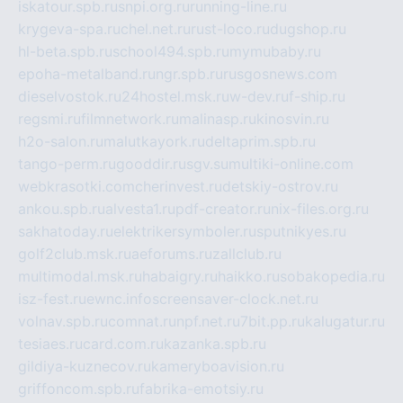
iskatour.spb.ru
snpi.org.ru
running-line.ru
krygeva-spa.ru
chel.net.ru
rust-loco.ru
dugshop.ru
hl-beta.spb.ru
school494.spb.ru
mymubaby.ru
epoha-metalband.ru
ngr.spb.ru
rusgosnews.com
dieselvostok.ru
24hostel.msk.ru
w-dev.ru
f-ship.ru
regsmi.ru
filmnetwork.ru
malinasp.ru
kinosvin.ru
h2o-salon.ru
malutkayork.ru
deltaprim.spb.ru
tango-perm.ru
gooddir.ru
sgv.su
multiki-online.com
webkrasotki.com
cherinvest.ru
detskiy-ostrov.ru
ankou.spb.ru
alvesta1.ru
pdf-creator.ru
nix-files.org.ru
sakhatoday.ru
elektrikersymboler.ru
sputnikyes.ru
golf2club.msk.ru
aeforums.ru
zallclub.ru
multimodal.msk.ru
habaigry.ru
haikko.ru
sobakopedia.ru
isz-fest.ru
ewnc.info
screensaver-clock.net.ru
volnav.spb.ru
comnat.ru
npf.net.ru
7bit.pp.ru
kalugatur.ru
tesiaes.ru
card.com.ru
kazanka.spb.ru
gildiya-kuznecov.ru
kameryboavision.ru
griffoncom.spb.ru
fabrika-emotsiy.ru